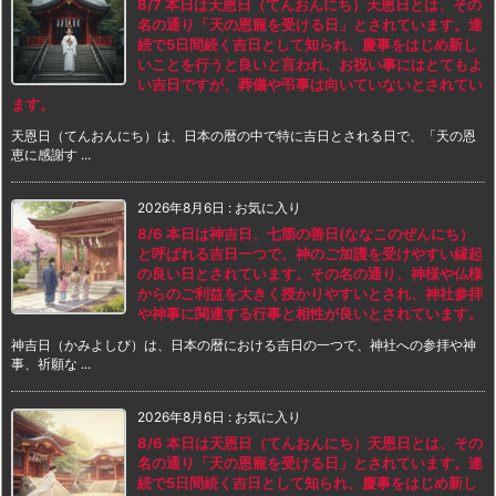
8/7 本日は天恩日（てんおんにち）天恩日とは、その
名の通り「天の恩寵を受ける日」とされています。連
続で5日間続く吉日として知られ、慶事をはじめ新し
いことを行うと良いと言われ、お祝い事にはとてもよ
い吉日ですが、葬儀や弔事は向いていないとされてい
ます。
天恩日（てんおんにち）は、日本の暦の中で特に吉日とされる日で、「天の恩
恵に感謝す ...
2026年8月6日
:
お気に入り
8/6 本日は神吉日、七箇の善日(ななこのぜんにち）
と呼ばれる吉日一つで、神のご加護を受けやすい縁起
の良い日とされています。その名の通り、神様や仏様
からのご利益を大きく授かりやすいとされ、神社参拝
や神事に関連する行事と相性が良いとされています。
神吉日（かみよしび）は、日本の暦における吉日の一つで、神社への参拝や神
事、祈願な ...
2026年8月6日
:
お気に入り
8/6 本日は天恩日（てんおんにち）天恩日とは、その
名の通り「天の恩寵を受ける日」とされています。連
続で5日間続く吉日として知られ、慶事をはじめ新し