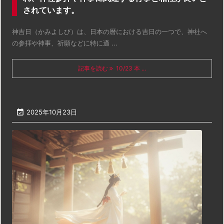
されています。
神吉日（かみよしび）は、日本の暦における吉日の一つで、神社へ
の参拝や神事、祈願などに特に適 ...
記事を読む
10/23 本 ...

2025年10月23日