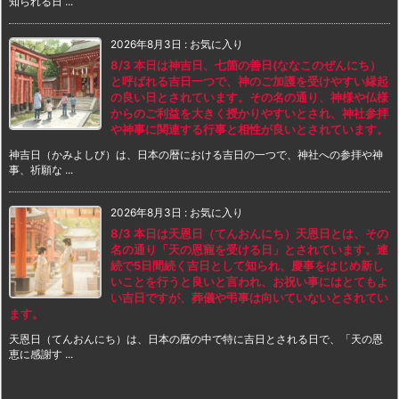
知られる日 ...
2026年8月3日
:
お気に入り
8/3 本日は神吉日、七箇の善日(ななこのぜんにち）
と呼ばれる吉日一つで、神のご加護を受けやすい縁起
の良い日とされています。その名の通り、神様や仏様
からのご利益を大きく授かりやすいとされ、神社参拝
や神事に関連する行事と相性が良いとされています。
神吉日（かみよしび）は、日本の暦における吉日の一つで、神社への参拝や神
事、祈願な ...
2026年8月3日
:
お気に入り
8/3 本日は天恩日（てんおんにち）天恩日とは、その
名の通り「天の恩寵を受ける日」とされています。連
続で5日間続く吉日として知られ、慶事をはじめ新し
いことを行うと良いと言われ、お祝い事にはとてもよ
い吉日ですが、葬儀や弔事は向いていないとされてい
ます。
天恩日（てんおんにち）は、日本の暦の中で特に吉日とされる日で、「天の恩
恵に感謝す ...