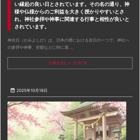
い縁起の良い日とされています。その名の通り、神
様や仏様からのご利益を大きく授かりやすいとさ
れ、神社参拝や神事に関連する行事と相性が良いと
されています。
神吉日（かみよしび）は、日本の暦における吉日の一つで、神社へ
の参拝や神事、祈願などに特に適 ...
記事を読む
10/21 本 ...

2025年10月19日