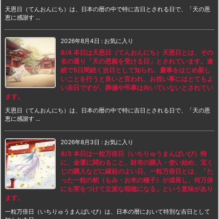
天恩日（てんおんにち）は、日本の暦の中で特に吉日とされる日で、「天の恩
恵に感謝す ...
2026年8月4日
:
お気に入り
8/4 本日は天恩日（てんおんにち）天恩日とは、その
名の通り「天の恩寵を受ける日」とされています。連
続で5日間続く吉日として知られ、慶事をはじめ新し
いことを行うと良いと言われ、お祝い事にはとてもよ
い吉日ですが、葬儀や弔事は向いていないとされてい
ます。
天恩日（てんおんにち）は、日本の暦の中で特に吉日とされる日で、「天の恩
恵に感謝す ...
2026年8月3日
:
お気に入り
8/3 本日は一粒万倍日（いちりゅうまんばいび）特
に、金運に関わること、財布の購入・使い始め、宝く
じの購入などに縁起のよい日。一粒万倍日とは、「た
った一粒の籾（もみ・お米の種子）が成長し、何万倍
にも実をつけて立派な稲穂になる」という意味があり
ます。
一粒万倍日（いちりゅうまんばいび）は、日本の暦において特別な吉日として