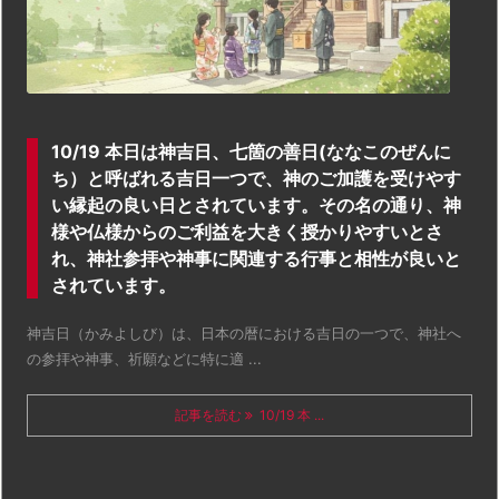
10/19 本日は神吉日、七箇の善日(ななこのぜんに
ち）と呼ばれる吉日一つで、神のご加護を受けやす
い縁起の良い日とされています。その名の通り、神
様や仏様からのご利益を大きく授かりやすいとさ
れ、神社参拝や神事に関連する行事と相性が良いと
されています。
神吉日（かみよしび）は、日本の暦における吉日の一つで、神社へ
の参拝や神事、祈願などに特に適 ...
記事を読む
10/19 本 ...