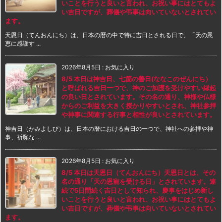
いことを行うと良いと言われ、お祝い事にはとてもよ
い吉日ですが、葬儀や弔事は向いていないとされてい
ます。
天恩日（てんおんにち）は、日本の暦の中で特に吉日とされる日で、「天の恩
恵に感謝す ...
2026年8月5日
:
お気に入り
8/5 本日は神吉日、七箇の善日(ななこのぜんにち）
と呼ばれる吉日一つで、神のご加護を受けやすい縁起
の良い日とされています。その名の通り、神様や仏様
からのご利益を大きく授かりやすいとされ、神社参拝
や神事に関連する行事と相性が良いとされています。
神吉日（かみよしび）は、日本の暦における吉日の一つで、神社への参拝や神
事、祈願な ...
2026年8月5日
:
お気に入り
8/5 本日は天恩日（てんおんにち）天恩日とは、その
名の通り「天の恩寵を受ける日」とされています。連
続で5日間続く吉日として知られ、慶事をはじめ新し
いことを行うと良いと言われ、お祝い事にはとてもよ
い吉日ですが、葬儀や弔事は向いていないとされてい
ます。