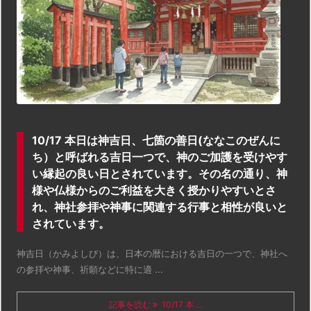
10/17 本日は神吉日、七箇の善日(ななこのぜんに
ち）と呼ばれる吉日一つで、神のご加護を受けやす
い縁起の良い日とされています。その名の通り、神
様や仏様からのご利益を大きく授かりやすいとさ
れ、神社参拝や神事に関連する行事と相性が良いと
されています。
神吉日（かみよしび）は、日本の暦における吉日の一つで、神社へ
の参拝や神事、祈願などに特に適 ...
記事を読む
10/17 本 ...