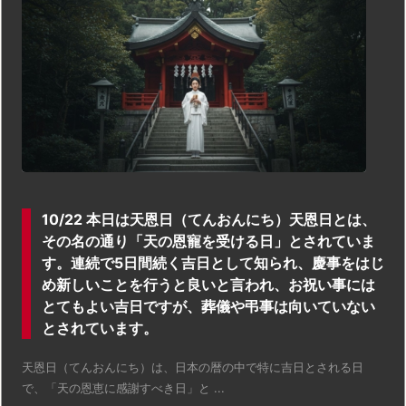
10/22 本日は天恩日（てんおんにち）天恩日とは、
その名の通り「天の恩寵を受ける日」とされていま
す。連続で5日間続く吉日として知られ、慶事をはじ
め新しいことを行うと良いと言われ、お祝い事には
とてもよい吉日ですが、葬儀や弔事は向いていない
とされています。
天恩日（てんおんにち）は、日本の暦の中で特に吉日とされる日
で、「天の恩恵に感謝すべき日」と ...