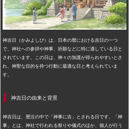
n
io
神吉日（かみよしび）は、日本の暦における吉日の一つ
で、神社への参拝や神事、祈願などに特に適している日と
されています。この日は、神々の加護が得られやすいとさ
れ、神聖な目的を持つ行動に最適な日と考えられていま
す。
神吉日の由来と背景
神吉日は、暦注の中で「神事に吉」とされる日です。「神
事」とは、神社で行われる祭りや儀式のほか、個人が行う