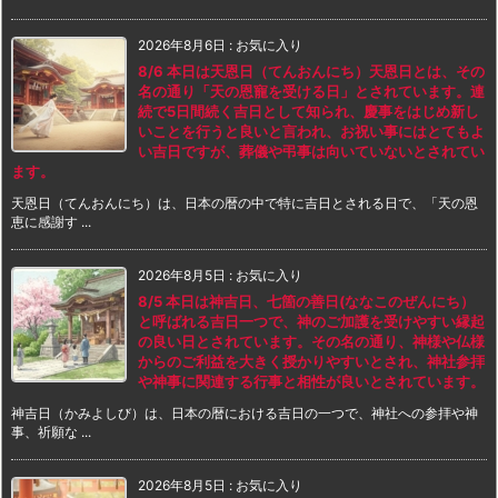
2026年8月6日
:
お気に入り
8/6 本日は天恩日（てんおんにち）天恩日とは、その
名の通り「天の恩寵を受ける日」とされています。連
続で5日間続く吉日として知られ、慶事をはじめ新し
いことを行うと良いと言われ、お祝い事にはとてもよ
い吉日ですが、葬儀や弔事は向いていないとされてい
ます。
天恩日（てんおんにち）は、日本の暦の中で特に吉日とされる日で、「天の恩
恵に感謝す ...
2026年8月5日
:
お気に入り
8/5 本日は神吉日、七箇の善日(ななこのぜんにち）
と呼ばれる吉日一つで、神のご加護を受けやすい縁起
の良い日とされています。その名の通り、神様や仏様
からのご利益を大きく授かりやすいとされ、神社参拝
や神事に関連する行事と相性が良いとされています。
神吉日（かみよしび）は、日本の暦における吉日の一つで、神社への参拝や神
事、祈願な ...
2026年8月5日
:
お気に入り