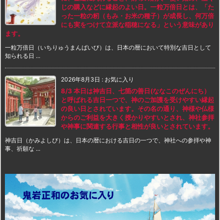
じの購入などに縁起のよい日。一粒万倍日とは、「た
った一粒の籾（もみ・お米の種子）が成長し、何万倍
にも実をつけて立派な稲穂になる」という意味があり
ます。
一粒万倍日（いちりゅうまんばいび）は、日本の暦において特別な吉日として
知られる日 ...
2026年8月3日
:
お気に入り
8/3 本日は神吉日、七箇の善日(ななこのぜんにち）
と呼ばれる吉日一つで、神のご加護を受けやすい縁起
の良い日とされています。その名の通り、神様や仏様
からのご利益を大きく授かりやすいとされ、神社参拝
や神事に関連する行事と相性が良いとされています。
神吉日（かみよしび）は、日本の暦における吉日の一つで、神社への参拝や神
事、祈願な ...