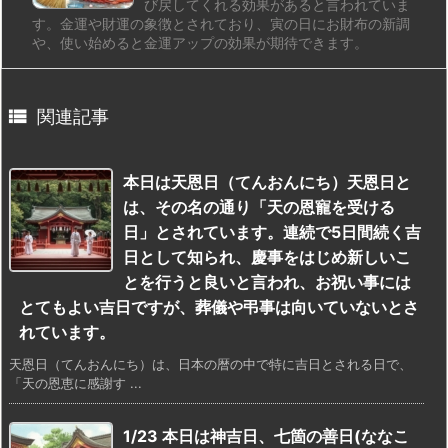
び戻してくれる効果があると言われていま
す。金運や財運の象徴とされており、寅の日にお財布の新調
や、使い始めると金運アップの効果が期待できます。

関連記事
本日は天恩日（てんおんにち）天恩日と
は、その名の通り「天の恩寵を受ける
日」とされています。連続で5日間続く吉
日として知られ、慶事をはじめ新しいこ
とを行うと良いと言われ、お祝い事には
とてもよい吉日ですが、葬儀や弔事は向いていないとさ
れています。
天恩日（てんおんにち）は、日本の暦の中で特に吉日とされる日で、
「天の恩恵に感謝す ...
1/23 本日は神吉日、七箇の善日(ななこ