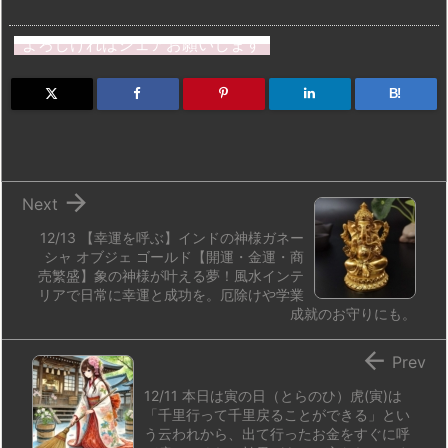
a
u
hr
u
ip
ai
有
st
e
e
m
b
n
よろしければシェアお願いします
o
s
a
bl
o
dr
d
k
d
r
ar
o
B!
o
y
s
d
p.
n
io

Next
12/13 【幸運を呼ぶ】インドの神様ガネー
シャ オブジェ ゴールド【開運・金運・商
売繁盛】象の神様が叶える夢！風水インテ
リアで日常に幸運と成功を。厄除けや学業
成就のお守りにも。

Prev
12/11 本日は寅の日（とらのひ）虎(寅)は
「千里行って千里戻ることができる」とい
う云われから、出て行ったお金をすぐに呼