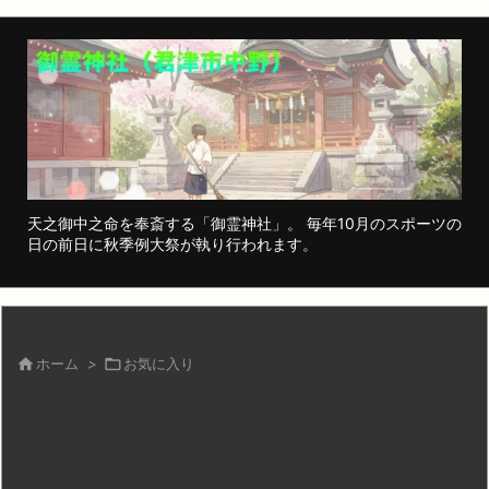
天之御中之命を奉斎する「御霊神社」。 毎年10月のスポーツの
日の前日に秋季例大祭が執り行われます。

ホーム
>

お気に入り