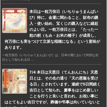
本日は一粒万倍日（いちりゅうまんばい
び）特に、金運に関わること、財布の購
入・使い始め、宝くじの購入などに縁起
のよい日。一粒万倍日とは、「たった一
粒の籾（もみ・お米の種子）が成長し、
何万倍にも実をつけて立派な稲穂になる」という意味が
あります。
一粒万倍日（いちりゅうまんばいび）は、日本の暦において特別な吉
日として知られる日 ...
7/4 本日は天恩日（てんおんにち）天恩
日とは、その名の通り「天の恩寵を受け
る日」とされています。連続で5日間続く
吉日として知られ、慶事をはじめ新しい
ことを行うと良いと言われ、お祝い事に
はとてもよい吉日ですが、葬儀や弔事は向いていないと