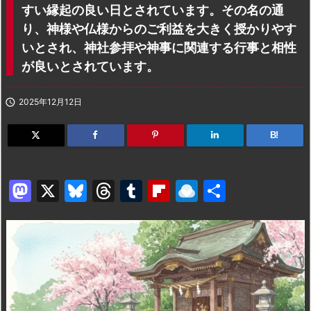
すい縁起の良い日とされています。その名の通
り、神様や仏様からのご利益を大きく授かりやす
いとされ、神社参拝や神事に関連する行事と相性
が良いとされています。

2025年12月12日
B!
M
X
Bl
T
T
Fl
R
共
a
u
hr
u
ip
ai
有
st
e
e
m
b
n
o
s
a
bl
o
dr
d
k
d
r
ar
o
o
y
s
d
p.