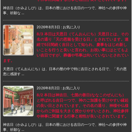
神吉日（かみよしび）は、日本の暦における吉日の一つで、神社への参拝や神
事、祈願な ...
2026年8月3日
:
お気に入り
8/3 本日は天恩日（てんおんにち）天恩日とは、その
名の通り「天の恩寵を受ける日」とされています。連
続で5日間続く吉日として知られ、慶事をはじめ新し
いことを行うと良いと言われ、お祝い事にはとてもよ
い吉日ですが、葬儀や弔事は向いていないとされてい
ます。
天恩日（てんおんにち）は、日本の暦の中で特に吉日とされる日で、「天の恩
恵に感謝す ...
2026年8月2日
:
お気に入り
8/2 本日は神吉日、七箇の善日(ななこのぜんにち）
と呼ばれる吉日一つで、神のご加護を受けやすい縁起
の良い日とされています。その名の通り、神様や仏様
からのご利益を大きく授かりやすいとされ、神社参拝
や神事に関連する行事と相性が良いとされています。
神吉日（かみよしび）は、日本の暦における吉日の一つで、神社への参拝や神
事、祈願な ...