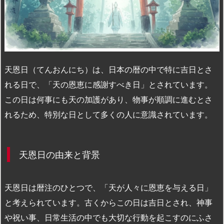
n
io
天恩日（てんおんにち）は、日本の暦の中で特に吉日とさ
れる日で、「天の恩恵に感謝すべき日」とされています。
この日は何事にも天の加護があり、物事が順調に進むとさ
れるため、特別な日として多くの人に意識されています。
天恩日の由来と背景
天恩日は暦注のひとつで、「天が人々に恩恵を与える日」
と考えられています。古くからこの日は吉日とされ、神事
や祝い事、日常生活の中でも大切な行動を起こすのにふさ