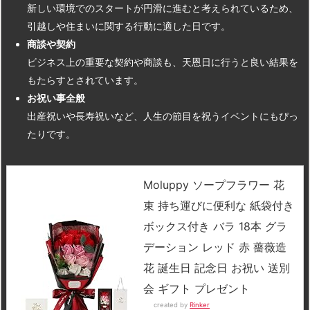
新しい環境でのスタートが円滑に進むと考えられているため、
引越しや住まいに関する行動に適した日です。
商談や契約
ビジネス上の重要な契約や商談も、天恩日に行うと良い結果を
もたらすとされています。
お祝い事全般
出産祝いや長寿祝いなど、人生の節目を祝うイベントにもぴっ
たりです。
Moluppy ソープフラワー 花
束 持ち運びに便利な 紙袋付き
ボックス付き バラ 18本 グラ
デーション レッド 赤 薔薇造
花 誕生日 記念日 お祝い 送別
会 ギフト プレゼント
created by
Rinker