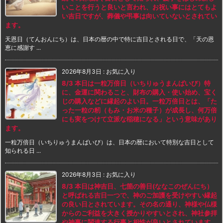
いことを行うと良いと言われ、お祝い事にはとてもよ
い吉日ですが、葬儀や弔事は向いていないとされてい
ます。
天恩日（てんおんにち）は、日本の暦の中で特に吉日とされる日で、「天の恩
恵に感謝す ...
2026年8月3日
:
お気に入り
8/3 本日は一粒万倍日（いちりゅうまんばいび）特
に、金運に関わること、財布の購入・使い始め、宝く
じの購入などに縁起のよい日。一粒万倍日とは、「た
った一粒の籾（もみ・お米の種子）が成長し、何万倍
にも実をつけて立派な稲穂になる」という意味があり
ます。
一粒万倍日（いちりゅうまんばいび）は、日本の暦において特別な吉日として
知られる日 ...
2026年8月3日
:
お気に入り
8/3 本日は神吉日、七箇の善日(ななこのぜんにち）
と呼ばれる吉日一つで、神のご加護を受けやすい縁起
の良い日とされています。その名の通り、神様や仏様
からのご利益を大きく授かりやすいとされ、神社参拝
や神事に関連する行事と相性が良いとされています。