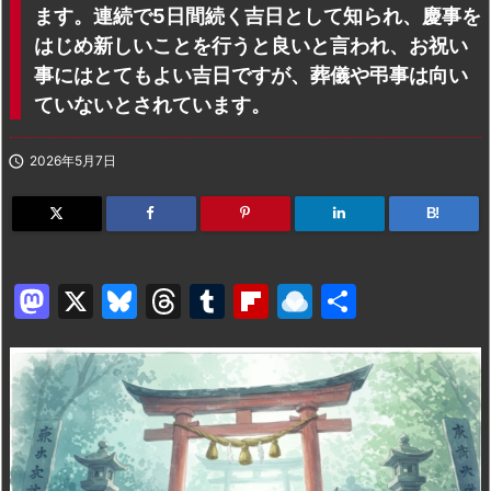
ます。連続で5日間続く吉日として知られ、慶事を
はじめ新しいことを行うと良いと言われ、お祝い
事にはとてもよい吉日ですが、葬儀や弔事は向い
ていないとされています。

2026年5月7日
B!
M
X
Bl
T
T
Fl
R
共
a
u
hr
u
ip
ai
有
st
e
e
m
b
n
o
s
a
bl
o
dr
d
k
d
r
ar
o
o
y
s
d
p.