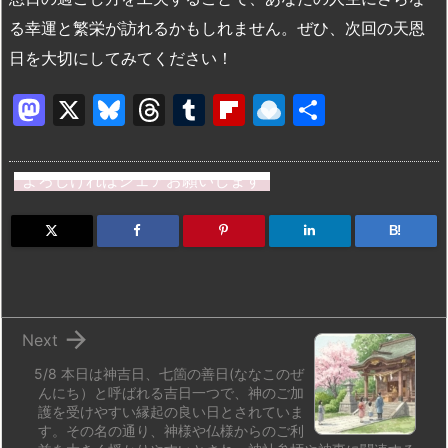
る幸運と繁栄が訪れるかもしれません。ぜひ、次回の天恩
日を大切にしてみてください！
M
X
Bl
T
T
Fl
R
共
a
u
hr
u
ip
ai
有
st
e
e
m
b
n
よろしければシェアお願いします
o
s
a
bl
o
dr
d
k
d
r
ar
o
B!
o
y
s
d
p.
n
io

Next
5/8 本日は神吉日、七箇の善日(ななこのぜ
んにち）と呼ばれる吉日一つで、神のご加
護を受けやすい縁起の良い日とされていま
す。その名の通り、神様や仏様からのご利