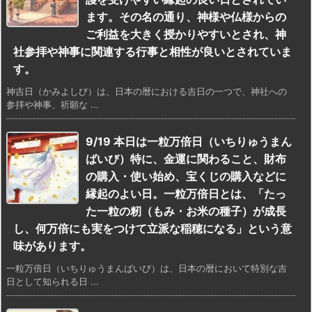
ます。その名の通り、神様や仏様からの
ご利益を大きく授かりやすいとされ、神
社参拝や神事に関連する行事と相性が良いとされていま
す。
神吉日（かみよしび）は、日本の暦における吉日の一つで、神社への
参拝や神事、祈願な ...
9/19 本日は一粒万倍日（いちりゅうまん
ばいび）特に、金運に関わること、財布
の購入・使い始め、宝くじの購入などに
縁起のよい日。一粒万倍日とは、「たっ
た一粒の籾（もみ・お米の種子）が成長
し、何万倍にも実をつけて立派な稲穂になる」という意
味があります。
一粒万倍日（いちりゅうまんばいび）は、日本の暦において特別な吉
日として知られる日 ...