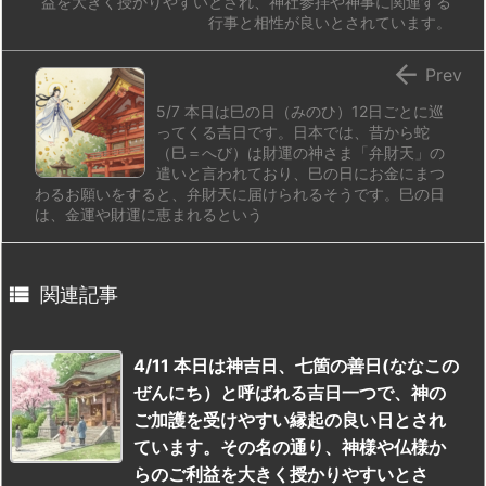
益を大きく授かりやすいとされ、神社参拝や神事に関連する
行事と相性が良いとされています。

Prev
5/7 本日は巳の日（みのひ）12日ごとに巡
ってくる吉日です。日本では、昔から蛇
（巳＝へび）は財運の神さま「弁財天」の
遣いと言われており、巳の日にお金にまつ
わるお願いをすると、弁財天に届けられるそうです。巳の日
は、金運や財運に恵まれるという

関連記事
4/11 本日は神吉日、七箇の善日(ななこの
ぜんにち）と呼ばれる吉日一つで、神の
ご加護を受けやすい縁起の良い日とされ
ています。その名の通り、神様や仏様か
らのご利益を大きく授かりやすいとさ