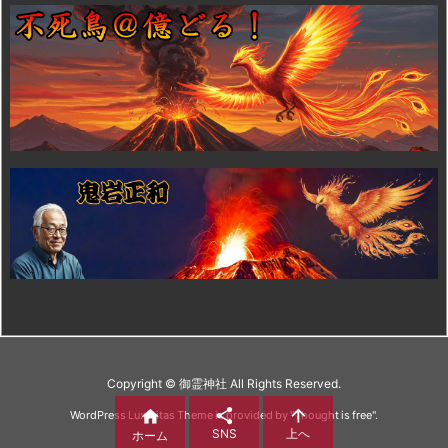
Copyright ©
御霊神社
All Rights Reserved.



WordPress Luxeritas Theme is provided by "
Thought is free
".
SNS
上へ
ホーム