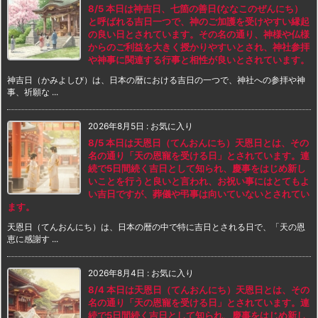
8/5 本日は神吉日、七箇の善日(ななこのぜんにち）
と呼ばれる吉日一つで、神のご加護を受けやすい縁起
の良い日とされています。その名の通り、神様や仏様
からのご利益を大きく授かりやすいとされ、神社参拝
や神事に関連する行事と相性が良いとされています。
神吉日（かみよしび）は、日本の暦における吉日の一つで、神社への参拝や神
事、祈願な ...
2026年8月5日
:
お気に入り
8/5 本日は天恩日（てんおんにち）天恩日とは、その
名の通り「天の恩寵を受ける日」とされています。連
続で5日間続く吉日として知られ、慶事をはじめ新し
いことを行うと良いと言われ、お祝い事にはとてもよ
い吉日ですが、葬儀や弔事は向いていないとされてい
ます。
天恩日（てんおんにち）は、日本の暦の中で特に吉日とされる日で、「天の恩
恵に感謝す ...
2026年8月4日
:
お気に入り
8/4 本日は天恩日（てんおんにち）天恩日とは、その
名の通り「天の恩寵を受ける日」とされています。連
続で5日間続く吉日として知られ、慶事をはじめ新し