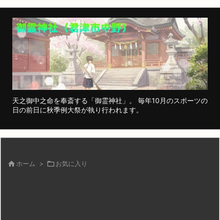
天之御中之命を奉斎する「御霊神社」。 毎年10月のスポーツの
日の前日に秋季例大祭が執り行われます。

ホーム
>

お気に入り