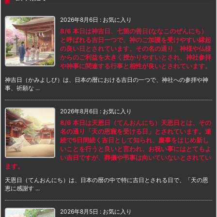
2026年8月6日
:
お気に入り
8/6 本日は神吉日、七箇の善日(ななこのぜんにち）
と呼ばれる吉日一つで、神のご加護を受けやすい縁起
の良い日とされています。その名の通り、神様や仏様
からのご利益を大きく授かりやすいとされ、神社参拝
や神事に関連する行事と相性が良いとされています。
神吉日（かみよしび）は、日本の暦における吉日の一つで、神社への参拝や神
事、祈願な ...
2026年8月6日
:
お気に入り
8/6 本日は天恩日（てんおんにち）天恩日とは、その
名の通り「天の恩寵を受ける日」とされています。連
続で5日間続く吉日として知られ、慶事をはじめ新し
いことを行うと良いと言われ、お祝い事にはとてもよ
い吉日ですが、葬儀や弔事は向いていないとされてい
ます。
天恩日（てんおんにち）は、日本の暦の中で特に吉日とされる日で、「天の恩
恵に感謝す ...
2026年8月5日
:
お気に入り