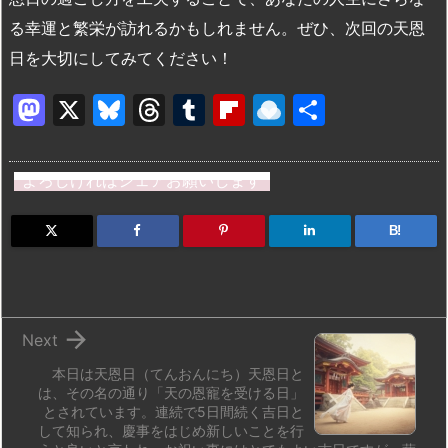
る幸運と繁栄が訪れるかもしれません。ぜひ、次回の天恩
日を大切にしてみてください！
M
X
Bl
T
T
Fl
R
共
a
u
hr
u
ip
ai
有
st
e
e
m
b
n
よろしければシェアお願いします
o
s
a
bl
o
dr
d
k
d
r
ar
o
B!
o
y
s
d
p.
n
io

Next
本日は天恩日（てんおんにち）天恩日と
は、その名の通り「天の恩寵を受ける日」
とされています。連続で5日間続く吉日と
して知られ、慶事をはじめ新しいことを行