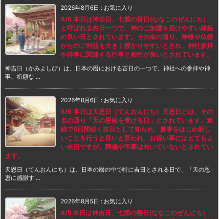
2026年8月6日
:
お気に入り
8/6 本日は神吉日、七箇の善日(ななこのぜんにち）
と呼ばれる吉日一つで、神のご加護を受けやすい縁起
の良い日とされています。その名の通り、神様や仏様
からのご利益を大きく授かりやすいとされ、神社参拝
や神事に関連する行事と相性が良いとされています。
神吉日（かみよしび）は、日本の暦における吉日の一つで、神社への参拝や神
事、祈願な ...
2026年8月6日
:
お気に入り
8/6 本日は天恩日（てんおんにち）天恩日とは、その
名の通り「天の恩寵を受ける日」とされています。連
続で5日間続く吉日として知られ、慶事をはじめ新し
いことを行うと良いと言われ、お祝い事にはとてもよ
い吉日ですが、葬儀や弔事は向いていないとされてい
ます。
天恩日（てんおんにち）は、日本の暦の中で特に吉日とされる日で、「天の恩
恵に感謝す ...
2026年8月5日
:
お気に入り
8/5 本日は神吉日、七箇の善日(ななこのぜんにち）