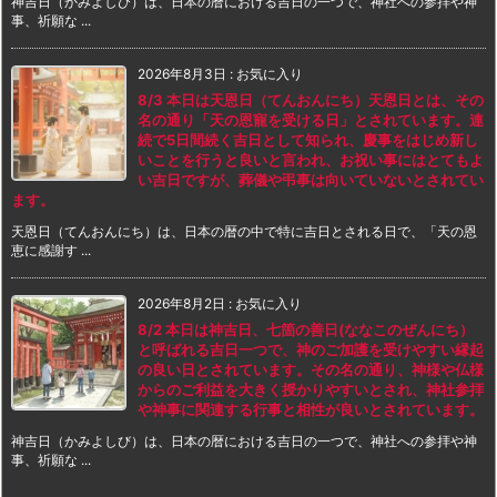
神吉日（かみよしび）は、日本の暦における吉日の一つで、神社への参拝や神
事、祈願な ...
2026年8月3日
:
お気に入り
8/3 本日は天恩日（てんおんにち）天恩日とは、その
名の通り「天の恩寵を受ける日」とされています。連
続で5日間続く吉日として知られ、慶事をはじめ新し
いことを行うと良いと言われ、お祝い事にはとてもよ
い吉日ですが、葬儀や弔事は向いていないとされてい
ます。
天恩日（てんおんにち）は、日本の暦の中で特に吉日とされる日で、「天の恩
恵に感謝す ...
2026年8月2日
:
お気に入り
8/2 本日は神吉日、七箇の善日(ななこのぜんにち）
と呼ばれる吉日一つで、神のご加護を受けやすい縁起
の良い日とされています。その名の通り、神様や仏様
からのご利益を大きく授かりやすいとされ、神社参拝
や神事に関連する行事と相性が良いとされています。
神吉日（かみよしび）は、日本の暦における吉日の一つで、神社への参拝や神
事、祈願な ...