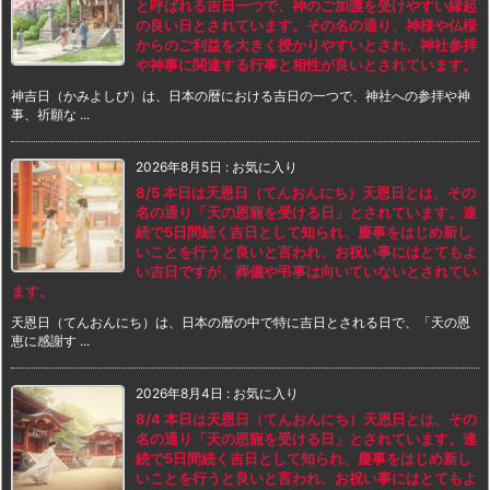
と呼ばれる吉日一つで、神のご加護を受けやすい縁起
の良い日とされています。その名の通り、神様や仏様
からのご利益を大きく授かりやすいとされ、神社参拝
や神事に関連する行事と相性が良いとされています。
神吉日（かみよしび）は、日本の暦における吉日の一つで、神社への参拝や神
事、祈願な ...
2026年8月5日
:
お気に入り
8/5 本日は天恩日（てんおんにち）天恩日とは、その
名の通り「天の恩寵を受ける日」とされています。連
続で5日間続く吉日として知られ、慶事をはじめ新し
いことを行うと良いと言われ、お祝い事にはとてもよ
い吉日ですが、葬儀や弔事は向いていないとされてい
ます。
天恩日（てんおんにち）は、日本の暦の中で特に吉日とされる日で、「天の恩
恵に感謝す ...
2026年8月4日
:
お気に入り
8/4 本日は天恩日（てんおんにち）天恩日とは、その
名の通り「天の恩寵を受ける日」とされています。連
続で5日間続く吉日として知られ、慶事をはじめ新し
いことを行うと良いと言われ、お祝い事にはとてもよ