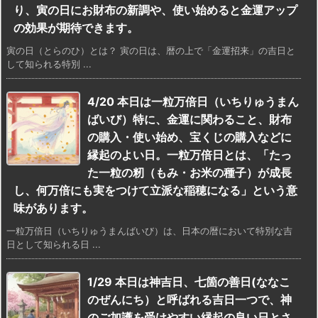
り、寅の日にお財布の新調や、使い始めると金運アップ
の効果が期待できます。
寅の日（とらのひ）とは？ 寅の日は、暦の上で「金運招来」の吉日と
して知られる特別 ...
4/20 本日は一粒万倍日（いちりゅうまん
ばいび）特に、金運に関わること、財布
の購入・使い始め、宝くじの購入などに
縁起のよい日。一粒万倍日とは、「たっ
た一粒の籾（もみ・お米の種子）が成長
し、何万倍にも実をつけて立派な稲穂になる」という意
味があります。
一粒万倍日（いちりゅうまんばいび）は、日本の暦において特別な吉
日として知られる日 ...
1/29 本日は神吉日、七箇の善日(ななこ
のぜんにち）と呼ばれる吉日一つで、神
のご加護を受けやすい縁起の良い日とさ