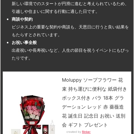
新しい環境でのスタートが円滑に進むと考えられているため、
引越しや住まいに関する行動に適した日です。
商談や契約
ビジネス上の重要な契約や商談も、天恩日に行うと良い結果を
もたらすとされています。
お祝い事全般
出産祝いや長寿祝いなど、人生の節目を祝うイベントにもぴっ
たりです。
Moluppy ソープフラワー 花
束 持ち運びに便利な 紙袋付き
ボックス付き バラ 18本 グラ
デーション レッド 赤 薔薇造
花 誕生日 記念日 お祝い 送別
会 ギフト プレゼント
created by
Rinker