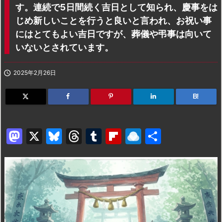
す。連続で5日間続く吉日として知られ、慶事をは
じめ新しいことを行うと良いと言われ、お祝い事
にはとてもよい吉日ですが、葬儀や弔事は向いて
いないとされています。

2025年2月26日
B!
M
X
Bl
T
T
Fl
R
共
a
u
hr
u
ip
ai
有
st
e
e
m
b
n
o
s
a
bl
o
dr
d
k
d
r
ar
o
o
y
s
d
p.