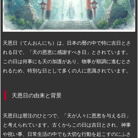
n
io
天恩日（てんおんにち）は、日本の暦の中で特に吉日とさ
れる日で、「天の恩恵に感謝すべき日」とされています。
この日は何事にも天の加護があり、物事が順調に進むとさ
れるため、特別な日として多くの人に意識されています。
天恩日の由来と背景
天恩日は暦注のひとつで、「天が人々に恩恵を与える日」
と考えられています。古くからこの日は吉日とされ、神事
や祝い事、日常生活の中でも大切な行動を起こすのにふさ