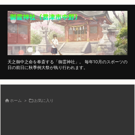
天之御中之命を奉斎する「御霊神社」。 毎年10月のスポーツの
日の前日に秋季例大祭が執り行われます。

ホーム
>

お気に入り