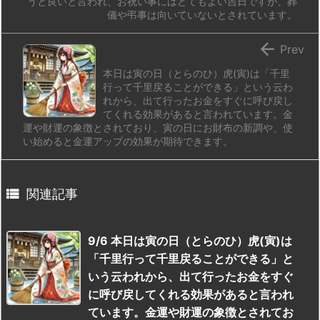
うと良いと言われ、お祝い事にはとてもよい吉日ですが、葬
儀や弔事は向いていないとされています。

Prev
本日は寅の日（とらのひ）虎(寅)は「千里
行って千里戻ることができる」という云わ
れから、出て行ったお金をすぐに呼び戻し
てくれる効果があると言われています。金
運や財運の象徴とされており、寅の日にお財布の新調や、使
い始めると金運アップの効果が期待できます。

関連記事
9/6 本日は寅の日（とらのひ）虎(寅)は
「千里行って千里戻ることができる」と
いう云われから、出て行ったお金をすぐ
に呼び戻してくれる効果があると言われ
ています。金運や財運の象徴とされてお