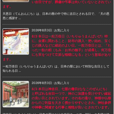
い吉日ですが、葬儀や弔事は向いていないとされてい
ます。
天恩日（てんおんにち）は、日本の暦の中で特に吉日とされる日で、「天の恩
恵に感謝す ...
2026年8月3日
:
お気に入り
8/3 本日は一粒万倍日（いちりゅうまんばいび）特
に、金運に関わること、財布の購入・使い始め、宝く
じの購入などに縁起のよい日。一粒万倍日とは、「た
った一粒の籾（もみ・お米の種子）が成長し、何万倍
にも実をつけて立派な稲穂になる」という意味があり
ます。
一粒万倍日（いちりゅうまんばいび）は、日本の暦において特別な吉日として
知られる日 ...
2026年8月3日
:
お気に入り
8/3 本日は神吉日、七箇の善日(ななこのぜんにち）
と呼ばれる吉日一つで、神のご加護を受けやすい縁起
の良い日とされています。その名の通り、神様や仏様
からのご利益を大きく授かりやすいとされ、神社参拝
や神事に関連する行事と相性が良いとされています。