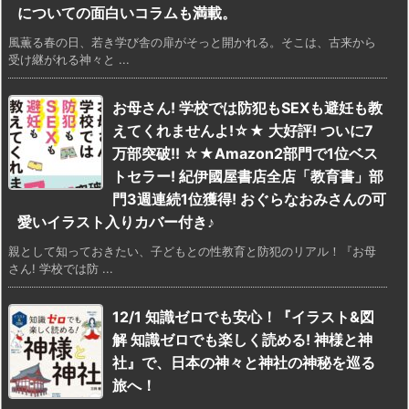
についての面白いコラムも満載。
風薫る春の日、若き学び舎の扉がそっと開かれる。そこは、古来から
受け継がれる神々と ...
お母さん! 学校では防犯もSEXも避妊も教
えてくれませんよ!☆★ 大好評! ついに7
万部突破!! ☆★Amazon2部門で1位ベス
トセラー! 紀伊國屋書店全店「教育書」部
門3週連続1位獲得! おぐらなおみさんの可
愛いイラスト入りカバー付き♪
親として知っておきたい、子どもとの性教育と防犯のリアル！『お母
さん! 学校では防 ...
12/1 知識ゼロでも安心！『イラスト&図
解 知識ゼロでも楽しく読める! 神様と神
社』で、日本の神々と神社の神秘を巡る
旅へ！