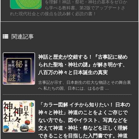
を理解！神話・祭祀・神社の基本をゼロか
ら学べる教科書。第2版でアップデートさ
れた現代社会との接点を読み解く必読の書！

関連記事
神話と歴史が交錯する！『古事記に秘め
られた聖地・神社の謎』が解き明かす、
八百万の神々と日本誕生の真実
古事記が示す、日本創生の壮大な物語とその舞台裏
へ 私たちの国、日本には、はるか昔 ...
「カラー図解 イチから知りたい！ 日本の
神々と神社」神道のことをよくご存じで
ない方でも、図やイラスト、写真などを
交えて神道・神社・祭などを正しく理解
できることを目指した入門書です。神道