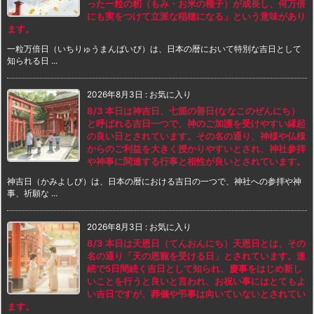
った一粒の籾（もみ・お米の種子）が成長し、何万倍
にも実をつけて立派な稲穂になる」という意味があり
ます。
一粒万倍日（いちりゅうまんばいび）は、日本の暦において特別な吉日として
知られる日 ...
2026年8月3日
:
お気に入り
8/3 本日は神吉日、七箇の善日(ななこのぜんにち）
と呼ばれる吉日一つで、神のご加護を受けやすい縁起
の良い日とされています。その名の通り、神様や仏様
からのご利益を大きく授かりやすいとされ、神社参拝
や神事に関連する行事と相性が良いとされています。
神吉日（かみよしび）は、日本の暦における吉日の一つで、神社への参拝や神
事、祈願な ...
2026年8月3日
:
お気に入り
8/3 本日は天恩日（てんおんにち）天恩日とは、その
名の通り「天の恩寵を受ける日」とされています。連
続で5日間続く吉日として知られ、慶事をはじめ新し
いことを行うと良いと言われ、お祝い事にはとてもよ
い吉日ですが、葬儀や弔事は向いていないとされてい
ます。