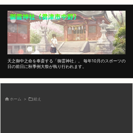
天之御中之命を奉斎する「御霊神社」。 毎年10月のスポーツの
日の前日に秋季例大祭が執り行われます。

ホーム
>

給え