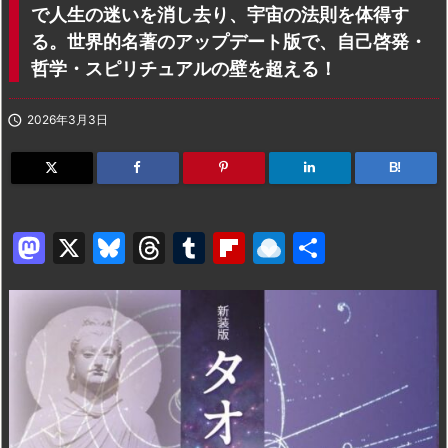
で人生の迷いを消し去り、宇宙の法則を体得す
る。世界的名著のアップデート版で、自己啓発・
哲学・スピリチュアルの壁を超える！

2026年3月3日
B!
M
X
Bl
T
T
Fl
R
共
a
u
hr
u
ip
ai
有
st
e
e
m
b
n
o
s
a
bl
o
dr
d
k
d
r
ar
o
o
y
s
d
p.
n
io