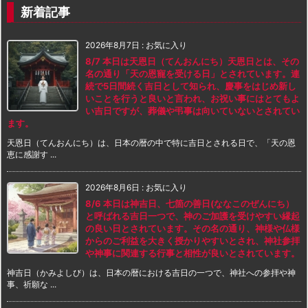
新着記事
2026年8月7日
:
お気に入り
8/7 本日は天恩日（てんおんにち）天恩日とは、その
名の通り「天の恩寵を受ける日」とされています。連
続で5日間続く吉日として知られ、慶事をはじめ新し
いことを行うと良いと言われ、お祝い事にはとてもよ
い吉日ですが、葬儀や弔事は向いていないとされてい
ます。
天恩日（てんおんにち）は、日本の暦の中で特に吉日とされる日で、「天の恩
恵に感謝す ...
2026年8月6日
:
お気に入り
8/6 本日は神吉日、七箇の善日(ななこのぜんにち）
と呼ばれる吉日一つで、神のご加護を受けやすい縁起
の良い日とされています。その名の通り、神様や仏様
からのご利益を大きく授かりやすいとされ、神社参拝
や神事に関連する行事と相性が良いとされています。
神吉日（かみよしび）は、日本の暦における吉日の一つで、神社への参拝や神
事、祈願な ...