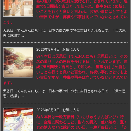
名の通り「天の恩寵を受ける日」とされています。連
続で5日間続く吉日として知られ、慶事をはじめ新し
いことを行うと良いと言われ、お祝い事にはとてもよ
い吉日ですが、葬儀や弔事は向いていないとされてい
ます。
天恩日（てんおんにち）は、日本の暦の中で特に吉日とされる日で、「天の恩
恵に感謝す ...
2026年8月4日
:
お気に入り
8/4 本日は天恩日（てんおんにち）天恩日とは、その
名の通り「天の恩寵を受ける日」とされています。連
続で5日間続く吉日として知られ、慶事をはじめ新し
いことを行うと良いと言われ、お祝い事にはとてもよ
い吉日ですが、葬儀や弔事は向いていないとされてい
ます。
天恩日（てんおんにち）は、日本の暦の中で特に吉日とされる日で、「天の恩
恵に感謝す ...
2026年8月3日
:
お気に入り
8/3 本日は一粒万倍日（いちりゅうまんばいび）特
に、金運に関わること、財布の購入・使い始め、宝く
じの購入などに縁起のよい日。一粒万倍日とは、「た