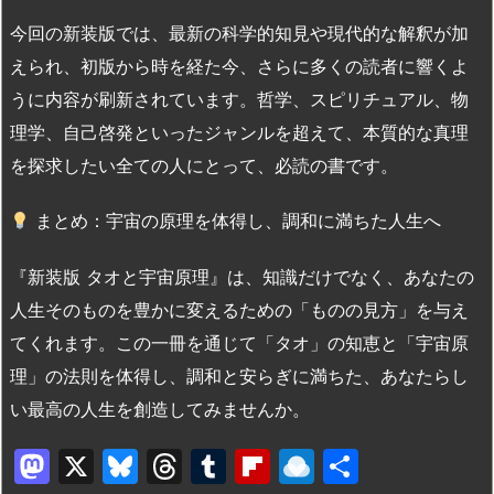
今回の新装版では、最新の科学的知見や現代的な解釈が加
えられ、初版から時を経た今、さらに多くの読者に響くよ
うに内容が刷新されています。哲学、スピリチュアル、物
理学、自己啓発といったジャンルを超えて、本質的な真理
を探求したい全ての人にとって、必読の書です。
まとめ：宇宙の原理を体得し、調和に満ちた人生へ
『新装版 タオと宇宙原理』は、知識だけでなく、あなたの
人生そのものを豊かに変えるための「ものの見方」を与え
てくれます。この一冊を通じて「タオ」の知恵と「宇宙原
理」の法則を体得し、調和と安らぎに満ちた、あなたらし
い最高の人生を創造してみませんか。
M
X
Bl
T
T
Fl
R
共