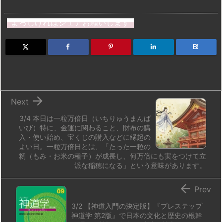
a
u
hr
u
ip
ai
有
st
e
e
m
b
n
よろしければシェアお願いします
o
s
a
bl
o
dr
d
k
d
r
ar
o
B!
o
y
s
d
p.
n
io

Next
3/4 本日は一粒万倍日（いちりゅうまんば
いび）特に、金運に関わること、財布の購
入・使い始め、宝くじの購入などに縁起の
よい日。一粒万倍日とは、「たった一粒の
籾（もみ・お米の種子）が成長し、何万倍にも実をつけて立
派な稲穂になる」という意味があります。

Prev
3/2 【神道入門の決定版】『プレステップ
神道学 第2版』で日本の文化と歴史の根幹