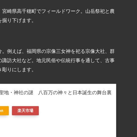
、宮崎県高千穂町でフィールドワーク。山岳祭祀と農
を掘り下げます。
介。例えば、福岡県の宗像三女神を祀る宗像大社、群
の諏訪大社など。地元民俗や伝統行事を通して、古事
き彫りにします。
聖地・神社の謎 八百万の神々と日本誕生の舞台裏
on
楽天市場