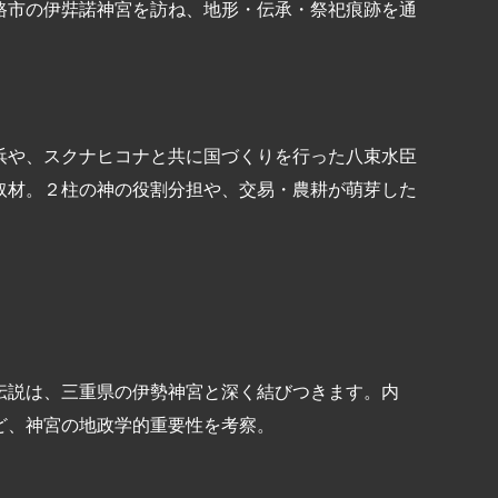
路市の伊弉諾神宮を訪ね、地形・伝承・祭祀痕跡を通
浜や、スクナヒコナと共に国づくりを行った八束水臣
取材。２柱の神の役割分担や、交易・農耕が萌芽した
伝説は、三重県の伊勢神宮と深く結びつきます。内
ど、神宮の地政学的重要性を考察。