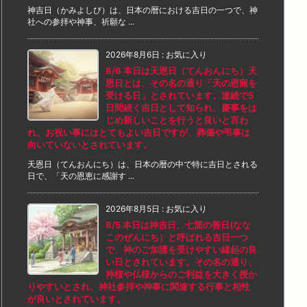
神吉日（かみよしび）は、日本の暦における吉日の一つで、神
社への参拝や神事、祈願な ...
2026年8月6日
:
お気に入り
8/6 本日は天恩日（てんおんにち）天
恩日とは、その名の通り「天の恩寵を
受ける日」とされています。連続で5
日間続く吉日として知られ、慶事をは
じめ新しいことを行うと良いと言わ
れ、お祝い事にはとてもよい吉日ですが、葬儀や弔事は
向いていないとされています。
天恩日（てんおんにち）は、日本の暦の中で特に吉日とされる
日で、「天の恩恵に感謝す ...
2026年8月5日
:
お気に入り
8/5 本日は神吉日、七箇の善日(なな
このぜんにち）と呼ばれる吉日一つ
で、神のご加護を受けやすい縁起の良
い日とされています。その名の通り、
神様や仏様からのご利益を大きく授か
りやすいとされ、神社参拝や神事に関連する行事と相性
が良いとされています。