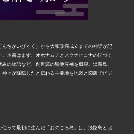
てんちかいびゃく）から大和政権成立までの神話が記
す。本書はまず、オホナムチとスクナヒコナの国づく
産みの物語など、創世譚の聖地候補を概観。淡路島、
、神々が降臨したと伝わる主要地を地図と図版でビジ
を使って最初に生んだ「おのころ島」は、淡路島と比