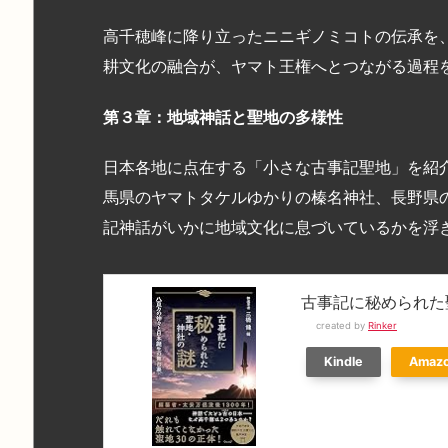
高千穂峰に降り立ったニニギノミコトの伝承を
耕文化の融合が、ヤマト王権へとつながる過程
第３章：地域神話と聖地の多様性
日本各地に点在する「小さな古事記聖地」を紹
馬県のヤマトタケルゆかりの榛名神社、長野県
記神話がいかに地域文化に息づいているかを浮
古事記に秘められた
created by
Rinker
Kindle
Amaz