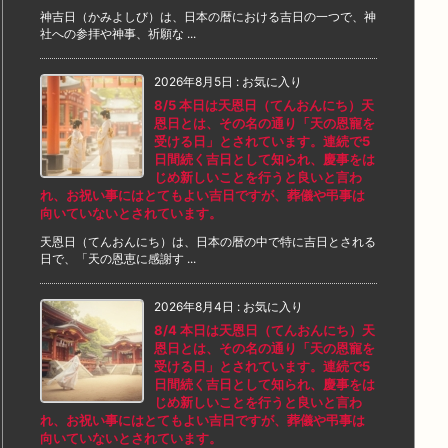
神吉日（かみよしび）は、日本の暦における吉日の一つで、神
社への参拝や神事、祈願な ...
2026年8月5日
:
お気に入り
8/5 本日は天恩日（てんおんにち）天
恩日とは、その名の通り「天の恩寵を
受ける日」とされています。連続で5
日間続く吉日として知られ、慶事をは
じめ新しいことを行うと良いと言わ
れ、お祝い事にはとてもよい吉日ですが、葬儀や弔事は
向いていないとされています。
天恩日（てんおんにち）は、日本の暦の中で特に吉日とされる
日で、「天の恩恵に感謝す ...
2026年8月4日
:
お気に入り
8/4 本日は天恩日（てんおんにち）天
恩日とは、その名の通り「天の恩寵を
受ける日」とされています。連続で5
日間続く吉日として知られ、慶事をは
じめ新しいことを行うと良いと言わ
れ、お祝い事にはとてもよい吉日ですが、葬儀や弔事は
向いていないとされています。