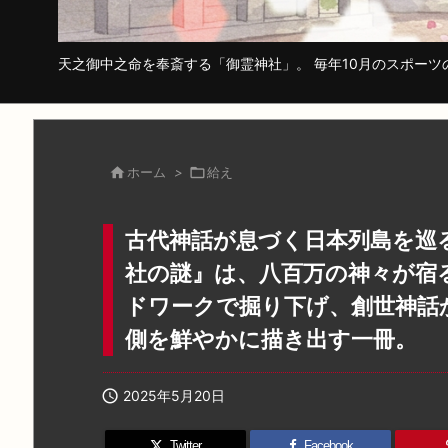
天之御中之命を奉斎する「御霊神社」。 毎年10月のスポー

ホーム
>

給え
古代神話が息づく日本列島を巡
社の謎』は、八百万の神々が宿
ドワークで掘り下げ、創世神話
側を鮮やかに描き出す一冊。

2025年5月20日
Twitter
Facebook