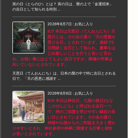
寅の日（とらのひ）とは？ 寅の日は、暦の上で「金運招来」
の吉日として知られる特別 ...
2026年8月7日
:
お気に入り
8/7 本日は天恩日（てんおんにち）天
恩日とは、その名の通り「天の恩寵を
受ける日」とされています。連続で5
日間続く吉日として知られ、慶事をは
じめ新しいことを行うと良いと言わ
れ、お祝い事にはとてもよい吉日ですが、葬儀や弔事は
向いていないとされています。
天恩日（てんおんにち）は、日本の暦の中で特に吉日とされる
日で、「天の恩恵に感謝す ...
2026年8月6日
:
お気に入り
8/6 本日は神吉日、七箇の善日(なな
このぜんにち）と呼ばれる吉日一つ
で、神のご加護を受けやすい縁起の良
い日とされています。その名の通り、
神様や仏様からのご利益を大きく授か
りやすいとされ、神社参拝や神事に関連する行事と相性
が良いとされています。