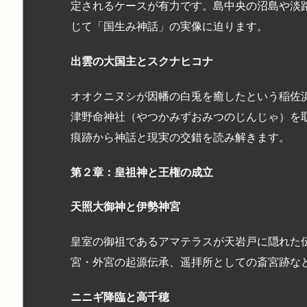
定されるケースが有力です。島中央の沼島や淡
じて「国生み神話」の実像に迫ります。
出雲の大国主とスクナヒコナ
オオクニヌシが因幡の白兎を癒したという稲佐
津野命神社（やつかみずおみつのじんじゃ）を
痕跡から神話と現実の交錯を読み解きます。
第２章：皇祖神と王権の成立
天照大御神と伊勢神宮
皇室の御祖であるアマテラスが天岩戸に隠れた
宮・外宮の起源伝承、遥拝所としての斎宮跡な
ニニギ降臨と高千穂