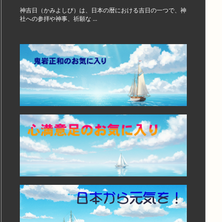
神吉日（かみよしび）は、日本の暦における吉日の一つで、神
社への参拝や神事、祈願な ...