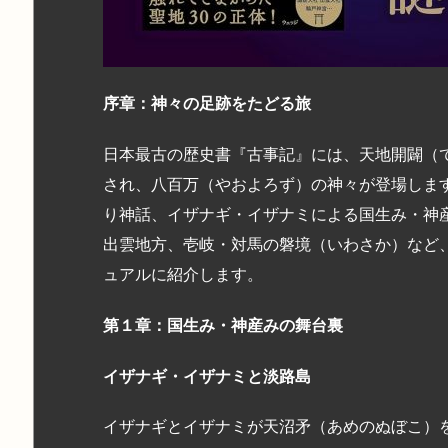
序章：神々の足跡をたどる旅
日本最古の歴史書『古事記』には、天地開闢（
され、八百万（やおよろず）の神々が登場しま
り神話、イザナギ・イザナミによる国生み・神
出雲地方、壱岐・対馬の磐境（いわさか）など
ュアルに紹介します。
第１章：国生み・神産みの舞台裏
イザナギ・イザナミと淡路島
イザナギとイザナミが天沼矛（あめのぬぼこ）