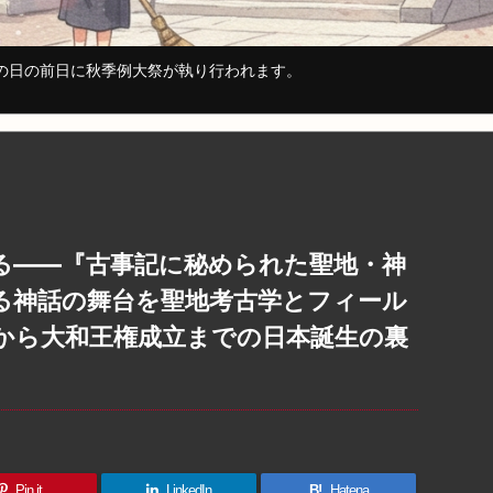
ツの日の前日に秋季例大祭が執り行われます。
る――『古事記に秘められた聖地・神
る神話の舞台を聖地考古学とフィール
から大和王権成立までの日本誕生の裏
Pin it
LinkedIn
B!
Hatena