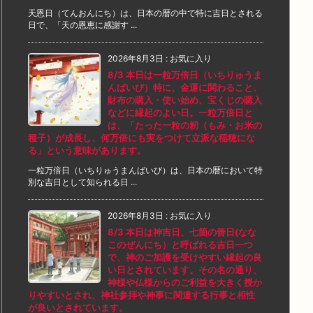
天恩日（てんおんにち）は、日本の暦の中で特に吉日とされる
日で、「天の恩恵に感謝す ...
2026年8月3日
:
お気に入り
8/3 本日は一粒万倍日（いちりゅうま
んばいび）特に、金運に関わること、
財布の購入・使い始め、宝くじの購入
などに縁起のよい日。一粒万倍日と
は、「たった一粒の籾（もみ・お米の
種子）が成長し、何万倍にも実をつけて立派な稲穂にな
る」という意味があります。
一粒万倍日（いちりゅうまんばいび）は、日本の暦において特
別な吉日として知られる日 ...
2026年8月3日
:
お気に入り
8/3 本日は神吉日、七箇の善日(なな
このぜんにち）と呼ばれる吉日一つ
で、神のご加護を受けやすい縁起の良
い日とされています。その名の通り、
神様や仏様からのご利益を大きく授か
りやすいとされ、神社参拝や神事に関連する行事と相性
が良いとされています。