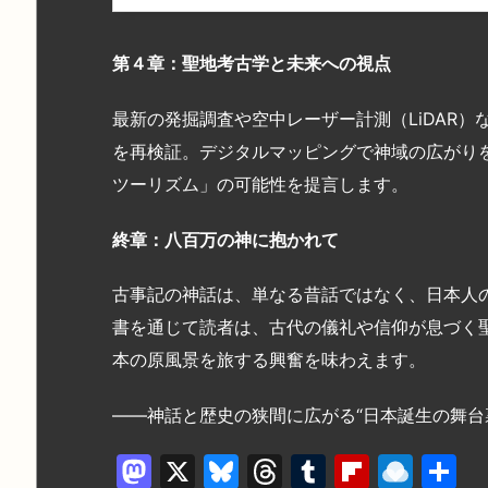
第４章：聖地考古学と未来への視点
最新の発掘調査や空中レーザー計測（LiDAR
を再検証。デジタルマッピングで神域の広がり
ツーリズム」の可能性を提言します。
終章：八百万の神に抱かれて
古事記の神話は、単なる昔話ではなく、日本人
書を通じて読者は、古代の儀礼や信仰が息づく
本の原風景を旅する興奮を味わえます。
――神話と歴史の狭間に広がる“日本誕生の舞台
M
X
Bl
T
T
Fl
R