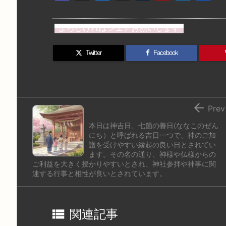
a
u
hr
u
ip
ai
st
e
e
m
b
n
よろしければシェアお願いします
o
s
a
bl
o
dr
d
k
d
r
ar
o
Twitter
Facebook
o
y
s
d
p.
n
io

Prev
本日は神吉日、七箇の善日(ななこのぜん
にち）と呼ばれる吉日一つで、神のご加
護を受けやすい縁起の良い日とされてい
ます。その名の通り、神様や仏様からの
ご利益を大きく授かりやすいとされ、神社参拝や神事に関
連する行事と相性が良いとされています。

関連記事