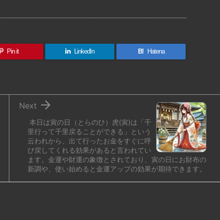
有
Pin it
LinkedIn
B!
Hatena

Next
本日は寅の日（とらのひ）虎(寅)は「千
里行って千里戻ることができる」という
云われから、出て行ったお金をすぐに呼
び戻してくれる効果があると言われてい
ます。金運や財運の象徴とされており、寅の日にお財布の
新調や、使い始めると金運アップの効果が期待できます。