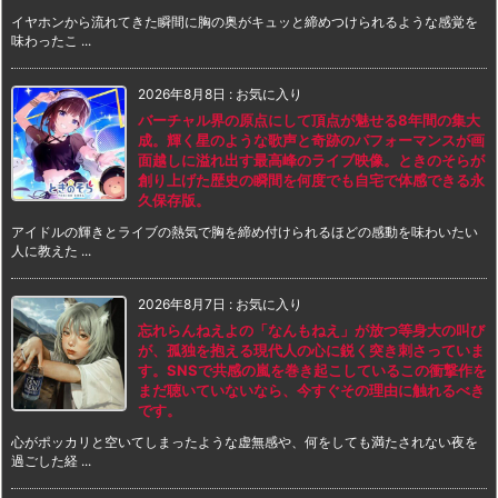
イヤホンから流れてきた瞬間に胸の奥がキュッと締めつけられるような感覚を
味わったこ ...
2026年8月8日
:
お気に入り
バーチャル界の原点にして頂点が魅せる8年間の集大
成。輝く星のような歌声と奇跡のパフォーマンスが画
面越しに溢れ出す最高峰のライブ映像。ときのそらが
創り上げた歴史の瞬間を何度でも自宅で体感できる永
久保存版。
アイドルの輝きとライブの熱気で胸を締め付けられるほどの感動を味わいたい
人に教えた ...
2026年8月7日
:
お気に入り
忘れらんねえよの「なんもねえ」が放つ等身大の叫び
が、孤独を抱える現代人の心に鋭く突き刺さっていま
す。SNSで共感の嵐を巻き起こしているこの衝撃作を
まだ聴いていないなら、今すぐその理由に触れるべき
です。
心がポッカリと空いてしまったような虚無感や、何をしても満たされない夜を
過ごした経 ...