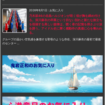
2026年8月1日
:
お気に入り
乃木坂46の名曲ハルジオンが咲く頃が胸を締め付け
る。深川麻衣の卒業という切ない別れと新たな旅立ち
を祝福する美しい旋律は、聴く者の記憶を揺さぶり涙
を誘う。アイドル史に輝く感動作の真価に心を奪われ
る。
グループの温かい空気感を象徴する聖母のような存在、深川麻衣の最初で最後
のセンター ...