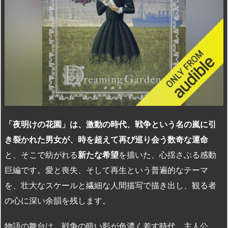
「夜明けの花園」は、激動の時代、戦争という名の嵐に引
き裂かれた男女が、時を超えて再び巡り会う数奇な運命
と、そこで紡がれる
新たな希望
を描いた、心揺さぶる感動
巨編です。愛と喪失、そして再生という普遍的なテーマ
を、壮大なスケールと繊細な人間描写で描き出し、観る者
の心に深い余韻を残します。
物語の舞台は、戦争の暗い影が色濃く差す時代。主人公