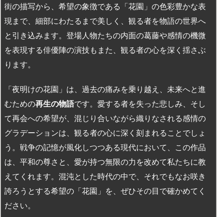
街の描写から、希望の象徴である「花園」の色彩豊かな表
現まで、細部にわたるまで美しく、観る者を物語の世界へ
と引き込みます。登場人物たちの内面の葛藤や感情の機微
を表現する俳優陣の演技もまた、観る者の心を深く揺さぶ
ります。
「夜明けの花園」は、過去の痛みを乗り越え、未来へと進
むための
再生の物語
です。愛する者を失った悲しみ、そし
て再会への希望が、混じり合いながら織りなされる感情の
グラデーションは、観る者の心に深く刻まれることでしょ
う。戦争の記憶が風化しつつある現代において、この作品
は、平和の尊さと、愛が持つ無限の力を改めて私たちに教
えてくれます。混沌とした時代の中で、それでもなお咲き
誇ろうとする希望の「花園」を、ぜひその目で確かめてく
ださい。