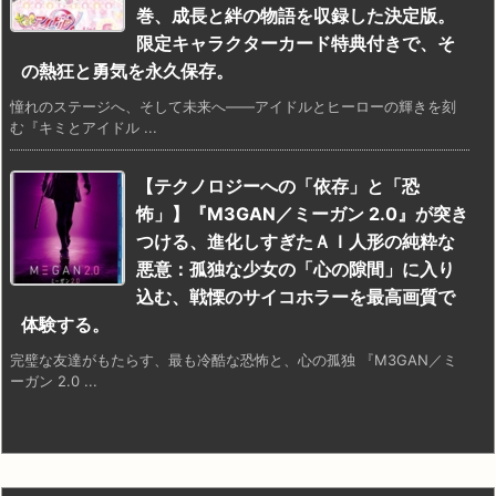
巻、成長と絆の物語を収録した決定版。
限定キャラクターカード特典付きで、そ
の熱狂と勇気を永久保存。
憧れのステージへ、そして未来へ――アイドルとヒーローの輝きを刻
む『キミとアイドル ...
【テクノロジーへの「依存」と「恐
怖」】『M3GAN／ミーガン 2.0』が突き
つける、進化しすぎたＡＩ人形の純粋な
悪意：孤独な少女の「心の隙間」に入り
込む、戦慄のサイコホラーを最高画質で
体験する。
完璧な友達がもたらす、最も冷酷な恐怖と、心の孤独 『M3GAN／ミ
ーガン 2.0 ...