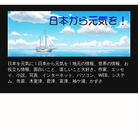
日本を元気に！日本から元気を！地元の情報、世界の情報、お
役立ち情報、面白いこと、楽しいこと大好き。作家、エッセ
イ、小説、写真、インターネット、パソコン、WEB、システ
ム、市原、木更津、君津、富津、袖ケ浦、かずさ