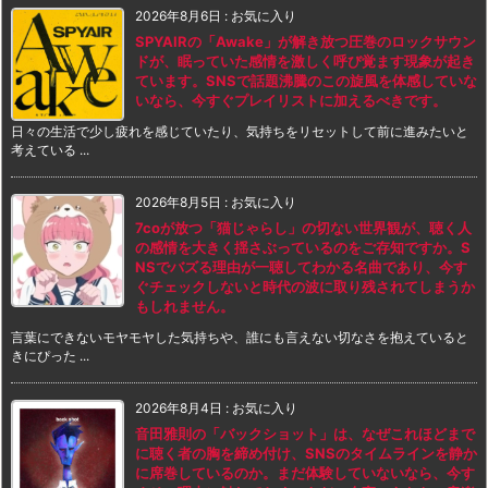
2026年8月6日
:
お気に入り
SPYAIRの「Awake」が解き放つ圧巻のロックサウン
ドが、眠っていた感情を激しく呼び覚ます現象が起き
ています。SNSで話題沸騰のこの旋風を体感していな
いなら、今すぐプレイリストに加えるべきです。
日々の生活で少し疲れを感じていたり、気持ちをリセットして前に進みたいと
考えている ...
2026年8月5日
:
お気に入り
7coが放つ「猫じゃらし」の切ない世界観が、聴く人
の感情を大きく揺さぶっているのをご存知ですか。S
NSでバズる理由が一聴してわかる名曲であり、今す
ぐチェックしないと時代の波に取り残されてしまうか
もしれません。
言葉にできないモヤモヤした気持ちや、誰にも言えない切なさを抱えていると
きにぴった ...
2026年8月4日
:
お気に入り
音田雅則の「バックショット」は、なぜこれほどまで
に聴く者の胸を締め付け、SNSのタイムラインを静か
に席巻しているのか。まだ体験していないなら、今す