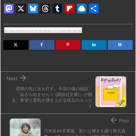
M
X
Bl
T
T
Fl
R
共
a
u
hr
u
ip
ai
有
st
e
e
m
b
n
よろしければシェアお願いします
o
s
a
bl
o
dr
d
k
d
r
ar
o
B!
o
y
s
d
p.
n
io

Next
逆境の先に光を灯す、不屈の魂の物語！
『あきらめません！ (講談社文庫)』が贈
る、希望と勇気が湧き上がる珠玉のエッセ
イ

Prev
乃木坂46卒業後、新たな輝きを纏う秋元真