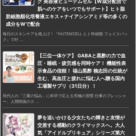
ク 美容液ヒューテムセル【W成分配合で
肌へのケアをいつでもサポート】ヒト脂
肪細胞順化培養液エキス＋ナイアシンアミド等の多くの
成分をWで配合
毎日のスキンケアを格上げ！『HUTEMCELL ヒト幹細胞 フェイスパッ
ク』で叶 ...
【三位一体ケア】 GABAと黒酢の力で血
圧・睡眠・疲労感を同時ケア！ 機能性表
示食品の信頼！ 福山黒酢 桷志田の伝統が
生む、高血圧と疲れに悩む人へ贈る国内
工場製サプリ（31日分）！
現代人の「三重の悩み」に科学で応える究極の習慣 仕事のプレッシャ
ー、人間関係のス ...
夢を追いかける少女たちの輝きと友情が
交差する感動のクライマックスへ。大人
気「アイドルプリキュア」シリーズ第六