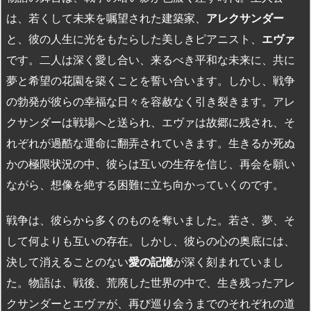
は、若くして未来を嘱望された建築家、
アレクサンダー
と、彼の人生に光をもたらした美しきピアニスト、
エヴァ
です。二人は深く愛し合い、来るべき平和な未来に、共に
夢と希望の花園を築くことを誓い合います。しかし、戦争
の勃発が彼らの幸福な日々を容赦なく引き裂きます。アレ
クサンダーは戦場へと送られ、エヴァは故郷に残され、そ
れぞれが過酷な運命に翻弄されていきます。生きるか死ぬ
かの極限状況の中、彼らは互いの生存を信じ、再会を願い
ながら、想像を絶する困難に立ち向かっていくのです。
戦争は、彼らから多くのものを奪いました。若さ、夢、そ
して何よりも互いの存在。しかし、彼らの心の奥底には、
決して消えることのない
愛の記憶
が深く刻まれていまし
た。物語は、戦後、荒廃した世界の中で、生き残ったアレ
クサンダーとエヴァが、再び巡り会うまでのそれぞれの道