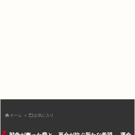

ホーム
>

お気に入り
戦争が奪った愛と、再会が紡ぐ新たな希望──運命