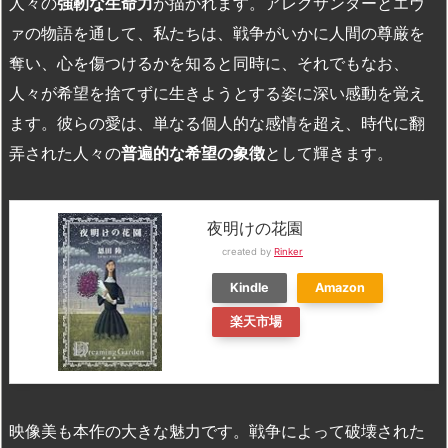
人々の
強靭な生命力
が描かれます。アレクサンダーとエヴ
ァの物語を通して、私たちは、戦争がいかに人間の尊厳を
奪い、心を傷つけるかを知ると同時に、それでもなお、
人々が希望を捨てずに生きようとする姿に深い感動を覚え
ます。彼らの愛は、単なる個人的な感情を超え、時代に翻
弄された人々の
普遍的な希望の象徴
として輝きます。
夜明けの花園
created by
Rinker
Kindle
Amazon
楽天市場
映像美も本作の大きな魅力です。戦争によって破壊された