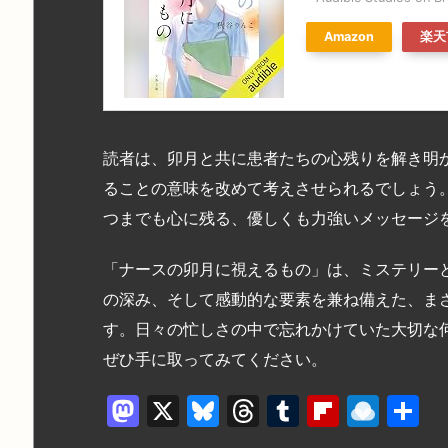
Amazon
楽天
読者は、卯月と共に患者たちの心残りを解き明
ることの意味を改めて考えさせられるでしょう
つまでも心に残る、優しくも力強いメッセージ
「ナースの卯月に視えるもの」は、ミステリー
の深み、そして感動的な要素を兼ね備えた、まさ
す。日々の忙しさの中で忘れかけていた大切な
ぜひ手に取ってみてください。
M
X
Bl
T
T
Fl
R
a
u
hr
u
ip
ai