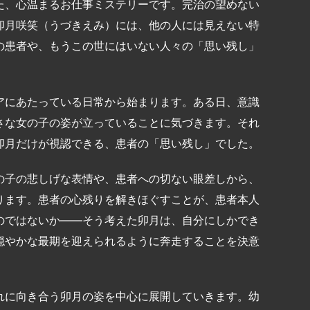
た、心温まるお仕事ミステリーです。完治の望めない
卯月咲笑（うづきえみ）には、他の人には見えない特
の患者や、もうこの世にはいない人々の「思い残し」
アにあたっている日常から始まります。ある日、意識
さな女の子の姿が立っていることに気づきます。それ
卯月だけが視認できる、患者の「思い残し」でした。
の子の悲しげな表情や、患者への切ない眼差しから、
ります。患者の心残りを解きほぐすことが、患者本人
のではないか――そう考えた卯月は、自分にしかでき
穏やかな最期を迎えられるように奔走することを決意
れに向き合う卯月の姿を中心に展開していきます。幼