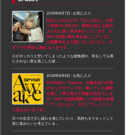
2026年8月7日
:
お気に入り
忘れらんねえよの「なんもねえ」が放
つ等身大の叫びが、孤独を抱える現代
人の心に鋭く突き刺さっています。S
NSで共感の嵐を巻き起こしているこ
の衝撃作をまだ聴いていないなら、今
すぐその理由に触れるべきです。
心がポッカリと空いてしまったような虚無感や、何をしても満
たされない夜を過ごした経 ...
2026年8月6日
:
お気に入り
SPYAIRの「Awake」が解き放つ圧巻
のロックサウンドが、眠っていた感情
を激しく呼び覚ます現象が起きていま
す。SNSで話題沸騰のこの旋風を体感
していないなら、今すぐプレイリスト
に加えるべきです。
日々の生活で少し疲れを感じていたり、気持ちをリセットして
前に進みたいと考えている ...