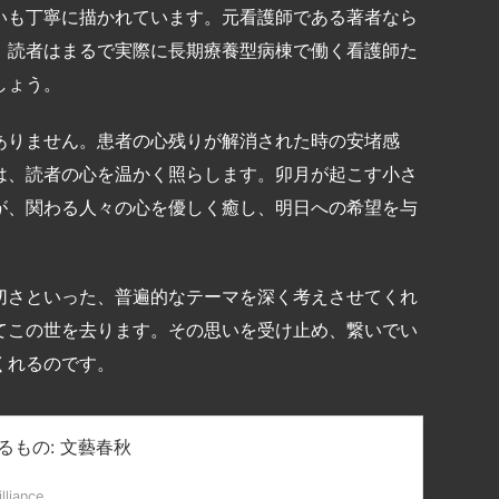
いも丁寧に描かれています。元看護師である著者なら
、読者はまるで実際に長期療養型病棟で働く看護師た
しょう。
ありません。患者の心残りが解消された時の安堵感
は、読者の心を温かく照らします。卯月が起こす小さ
が、関わる人々の心を優しく癒し、明日への希望を与
切さといった、普遍的なテーマを深く考えさせてくれ
てこの世を去ります。その思いを受け止め、繋いでい
くれるのです。
るもの: 文藝春秋
lliance