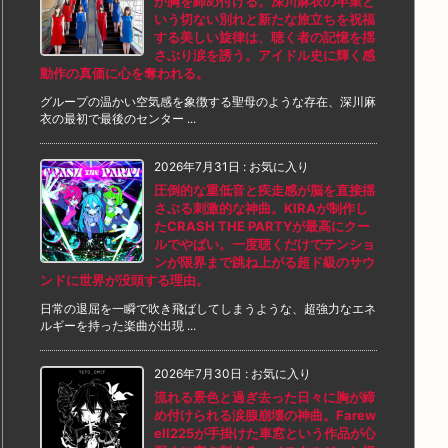
が胸を締め付ける。深川麻衣の卒業と
いう切ない別れと新たな旅立ちを祝福
する美しい旋律は、聴く者の記憶を揺
さぶり涙を誘う。アイドル史に輝く感
動作の真価に心を奪われる。
グループの温かい空気感を象徴する聖母のような存在、深川麻
衣の最初で最後のセンター ...
2026年7月31日
:
お気に入り
圧倒的な重低音と疾走感が脳を直接揺
さぶる刺激的な神曲。KIRAが制作し
たCRASH THE PARTYが最高にクー
ルでやばい。一度聴くだけでテンショ
ンが限界まで跳ね上がる超ド級のサウ
ンドに世界が没頭する理由。
日常の退屈を一瞬で吹き飛ばしてしまうような、超強力なエネ
ルギーを持った楽曲が出現 ...
2026年7月30日
:
お気に入り
流れる景色と過ぎ去った日々に胸が締
め付けられる涙腺崩壊の神曲。Farew
ell225が手掛けた車窓という作品が心