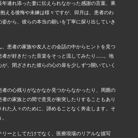
長年連れ添った妻に伝えられなかった感謝の言葉、果
が抱える後悔や未練は様々ですが、卯月は、患者のわ
の姿から、彼らの本当の願いを丁寧に探り出していき
ん。患者の家族や友人との会話の中からヒントを見つ
患者が好きだった音楽をそっと流してみたり……。地
心が、閉ざされた彼らの心の扉を少しずつ開いていく
患者の心残りがなかなか見つからなかったり、周囲の
患者の家族との間で意見が衝突したりすることもあり
された人々のために、諦めることなく奔走します。そ
う。
テリーとしてだけでなく、医療現場のリアルな描写