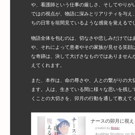
や、看護師という仕事の厳しさ、そしてやりが
ではの視点が、物語に深みとリアリティを与え
ちの日常を垣間見ているような感覚を覚えるで
物語全体を包むのは、切なさや悲しみだけでは
や、それによって患者やその家族が見せる笑顔
な奇跡は、決して大げさなものではありません
えてくれます。
また、本作は、命の尊さや、人との繋がりの大
ます。人は、生きている間に様々な思いを残し
くことの大切さを、卯月の行動を通して教えて
ナースの卯月に視え
created by
Rinker
Audible Studios on Bri