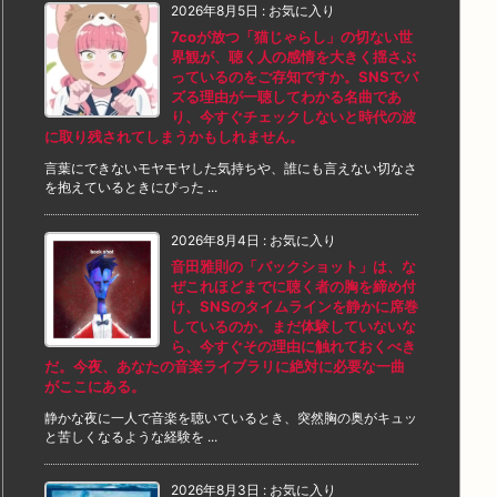
2026年8月5日
:
お気に入り
7coが放つ「猫じゃらし」の切ない世
界観が、聴く人の感情を大きく揺さぶ
っているのをご存知ですか。SNSでバ
ズる理由が一聴してわかる名曲であ
り、今すぐチェックしないと時代の波
に取り残されてしまうかもしれません。
言葉にできないモヤモヤした気持ちや、誰にも言えない切なさ
を抱えているときにぴった ...
2026年8月4日
:
お気に入り
音田雅則の「バックショット」は、な
ぜこれほどまでに聴く者の胸を締め付
け、SNSのタイムラインを静かに席巻
しているのか。まだ体験していないな
ら、今すぐその理由に触れておくべき
だ。今夜、あなたの音楽ライブラリに絶対に必要な一曲
がここにある。
静かな夜に一人で音楽を聴いているとき、突然胸の奥がキュッ
と苦しくなるような経験を ...
2026年8月3日
:
お気に入り