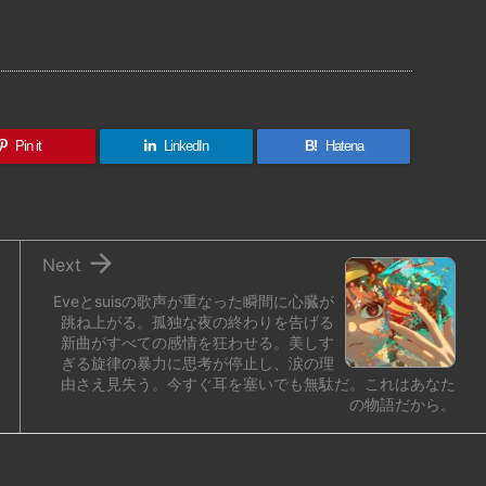
共
有
Pin it
LinkedIn
B!
Hatena

Next
Eveとsuisの歌声が重なった瞬間に心臓が
跳ね上がる。孤独な夜の終わりを告げる
新曲がすべての感情を狂わせる。美しす
ぎる旋律の暴力に思考が停止し、涙の理
由さえ見失う。今すぐ耳を塞いでも無駄だ。これはあなた
の物語だから。