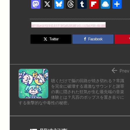
M
X
Bl
T
T
Fl
R
a
u
hr
u
ip
ai
st
e
e
m
b
n
よろしければシェアお願いします
o
s
a
bl
o
dr
d
k
d
r
ar
o
Twitter
Facebook
o
y
s
d
p.
n
io

Prev
聴くだけで脳の回路が焼き切れる？常識
を完全に破壊する過激なサウンドと謝罪
の裏に隠された狂気が生む最先端の音楽
体験とは？凡百のポップスを置き去りに
する衝撃的な中毒性の秘密。