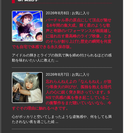
2026年8月8日
:
お気に入り
バーチャル界の原点にして頂点が魅せ
る8年間の集大成。輝く星のような歌
声と奇跡のパフォーマンスが画面越し
に溢れ出す最高峰のライブ映像。とき
のそらが創り上げた歴史の瞬間を何度
でも自宅で体感できる永久保存版。
アイドルの輝きとライブの熱気で胸を締め付けられるほどの感
動を味わいたい人に教えた ...
2026年8月7日
:
お気に入り
忘れらんねえよの「なんもねえ」が放
つ等身大の叫びが、孤独を抱える現代
人の心に鋭く突き刺さっています。S
NSで共感の嵐を巻き起こしているこ
の衝撃作をまだ聴いていないなら、今
すぐその理由に触れるべきです。
心がポッカリと空いてしまったような虚無感や、何をしても満
たされない夜を過ごした経 ...