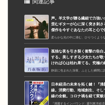

関連記事
声。羊文学が贈る繊細で力強い
歪むギターが心に深く突き刺さ
傑作を今すぐあなたの耳と心で
柔らかな光の中に潜む、ひりつくような
孤独な夜を引き裂く衝撃の告白
する。美しすぎる少女たちが歌
ければ心は枯れ果てる。究極の
静寂に包まれた深夜、ふとした瞬間に訪
日本経済の未来を拓く鍵！『沸
線。消費行動、地域創生、そし
線の全貌。コロナ禍を経て変貌
『沸騰するインバウンド: 週刊東洋経済ｅ