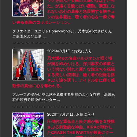
ッグを組んだ楽曲の大嫌いなはずだっ
た。が描く甘酸っぱい衝動。素直にな
れない恋心の葛藤と急展開する胸キュ
ンの世界観は、聴く者の心を一瞬で奪
い去る奇跡のコラボレーション。
クリエイターユニットHoneyWorksと、乃木坂46のさゆりん
ご軍団および真夏 ...
2026年8月1日
:
お気に入り
乃木坂46の名曲ハルジオンが咲く頃
が胸を締め付ける。深川麻衣の卒業と
いう切ない別れと新たな旅立ちを祝福
する美しい旋律は、聴く者の記憶を揺
さぶり涙を誘う。アイドル史に輝く感
動作の真価に心を奪われる。
グループの温かい空気感を象徴する聖母のような存在、深川麻
衣の最初で最後のセンター ...
2026年7月31日
:
お気に入り
圧倒的な重低音と疾走感が脳を直接揺
さぶる刺激的な神曲。KIRAが制作し
たCRASH THE PARTYが最高にクー