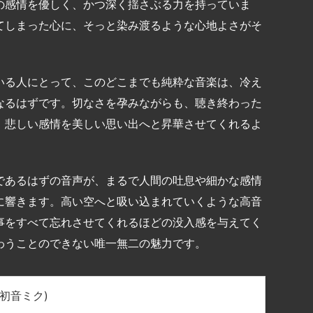
の感情を優しく、かつ深く揺さぶる力を持っていま
てしまった心に、そっと染み渡るような心地よさがそ
いる人にとって、このどこまでも純粋な音楽は、冷え
なるはずです。切なさを孕みながらも、聴き終わった
、悲しい感情を美しい思い出へと昇華させてくれるよ
であるはずの音声が、まるで人間の吐息や細かな感情
に響きます。高い空へと吸い込まれていくような高音
事をすべて忘れさせてくれるほどの没入感を与えてく
わうことのできない唯一無二の魅力です。
. 初音ミク)