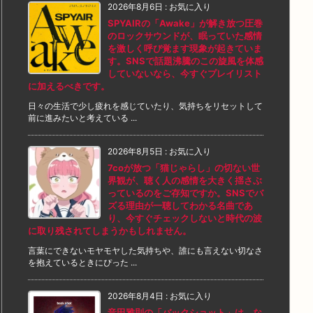
2026年8月6日
:
お気に入り
SPYAIRの「Awake」が解き放つ圧巻
のロックサウンドが、眠っていた感情
を激しく呼び覚ます現象が起きていま
す。SNSで話題沸騰のこの旋風を体感
していないなら、今すぐプレイリスト
に加えるべきです。
日々の生活で少し疲れを感じていたり、気持ちをリセットして
前に進みたいと考えている ...
2026年8月5日
:
お気に入り
7coが放つ「猫じゃらし」の切ない世
界観が、聴く人の感情を大きく揺さぶ
っているのをご存知ですか。SNSでバ
ズる理由が一聴してわかる名曲であ
り、今すぐチェックしないと時代の波
に取り残されてしまうかもしれません。
言葉にできないモヤモヤした気持ちや、誰にも言えない切なさ
を抱えているときにぴった ...
2026年8月4日
:
お気に入り
音田雅則の「バックショット」は、な