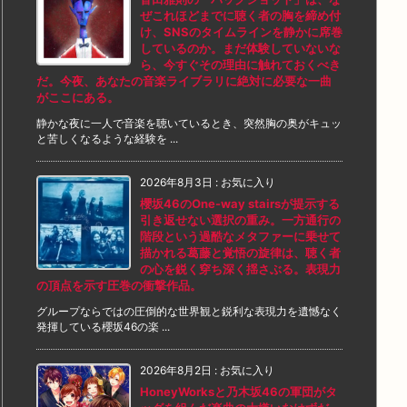
ぜこれほどまでに聴く者の胸を締め付
け、SNSのタイムラインを静かに席巻
しているのか。まだ体験していないな
ら、今すぐその理由に触れておくべき
だ。今夜、あなたの音楽ライブラリに絶対に必要な一曲
がここにある。
静かな夜に一人で音楽を聴いているとき、突然胸の奥がキュッ
と苦しくなるような経験を ...
2026年8月3日
:
お気に入り
櫻坂46のOne-way stairsが提示する
引き返せない選択の重み。一方通行の
階段という過酷なメタファーに乗せて
描かれる葛藤と覚悟の旋律は、聴く者
の心を鋭く穿ち深く揺さぶる。表現力
の頂点を示す圧巻の衝撃作品。
グループならではの圧倒的な世界観と鋭利な表現力を遺憾なく
発揮している櫻坂46の楽 ...
2026年8月2日
:
お気に入り
HoneyWorksと乃木坂46の軍団がタ