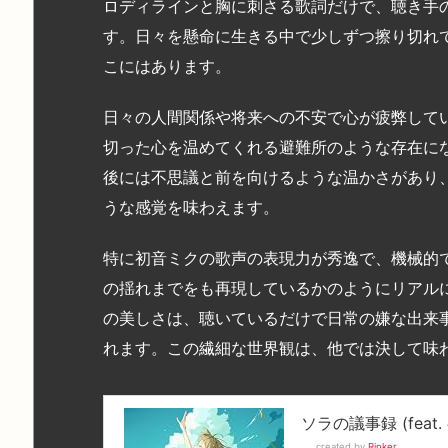
ロディラインと胸に刺さる歌詞だけで、聴き手
す。日々を懸命に生きる中で少しずつ擦り切れ
こにはあります。
日々の人間関係や将来への不安で心が疲弊して
切った心を温めてくれる避難所のような存在に
後には不思議と前を向けるような温かさがあり
うな感覚を味わえます。
特に初音ミクの歌声の表現力が秀逸で、機械的
の揺れまでをも再現しているかのようにリアル
の美しさは、聴いているだけで日常の嫌な出来
れます。この繊細な世界観は、他では決して味
ソラの議事録 (feat
created by
Rinker