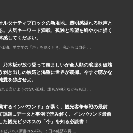
オルタナティブロックの新境地。透明感溢れる歌声と
る。人気キーワード満載、孤独と希望を鮮やかに描く
体感してください。
孤独。羊文学の「声」を聴くとき、私たちは自分 ...
。乃木坂が放つ愛って羨ましいが全人類の涙腺を破壊
う剥き出しの嫉妬と渇望に世界が震撼。今すぐ聴かな
純愛を独占せよ。
れる言いようのない孤独。誰もが抱えながらも口 ...
騰するインバウンド』が暴く、観光客争奪戦の最前
て課題…データと事例で読み解く、インバウンド最前
した観光ビジネスの「今」を知る必読書！
ビジネス新書Ｎo.474』：日本経済を再 ...