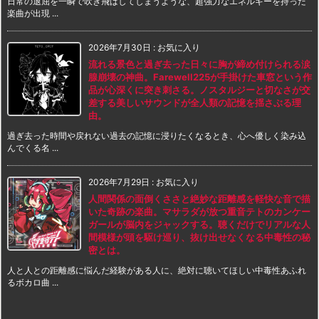
日常の退屈を一瞬で吹き飛ばしてしまうような、超強力なエネルギーを持った
楽曲が出現 ...
2026年7月30日
:
お気に入り
流れる景色と過ぎ去った日々に胸が締め付けられる涙
腺崩壊の神曲。Farewell225が手掛けた車窓という作
品が心深くに突き刺さる。ノスタルジーと切なさが交
差する美しいサウンドが全人類の記憶を揺さぶる理
由。
過ぎ去った時間や戻れない過去の記憶に浸りたくなるとき、心へ優しく染み込
んでくる名 ...
2026年7月29日
:
お気に入り
人間関係の面倒くささと絶妙な距離感を軽快な音で描
いた奇跡の楽曲。マサラダが放つ重音テトのカンケー
ガールが脳内をジャックする。聴くだけでリアルな人
間模様が頭を駆け巡り、抜け出せなくなる中毒性の秘
密とは。
人と人との距離感に悩んだ経験がある人に、絶対に聴いてほしい中毒性あふれ
るボカロ曲 ...