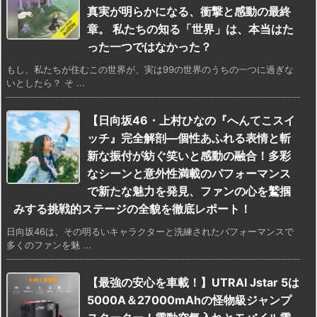
真実が明らかになる、衝撃と感動の最終
章。 私たちの知る「世界」は、本当はた
った一つではなかった？
もし、私たちが住むこの世界が、実は99の世界のうちの一つに過ぎな
いとしたら？ そ ...
【日向坂46・上村ひなの『へんてこスイ
ッチ』完全解剖―個性あふれる表情と斬
新な振付が紡ぐ笑いと感動の融合！多彩
なシーンと意外性満載のパフォーマンス
で新たな魅力を発見、ファンの心を鷲掴
みする挑戦的ステージの全貌を徹底レポート！
日向坂46は、その明るいキャラクターと洗練されたパフォーマンスで
多くのファンを魅 ...
【最強の安心を車載！】UTRAI Jstar 5は
5000A＆27000mAhの怪物級ジャンプ