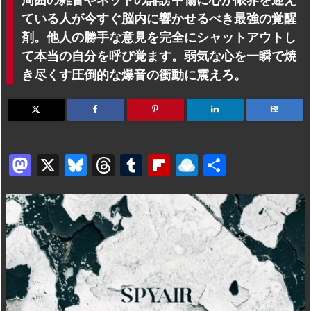
ている人が今すぐ脳内に響かせるべき最強の覚醒
剤。他人の勝手な意見を完全にシャットアウトし
て本当の自分を呼び覚ます。弱気な心を一瞬で焼
き尽くす圧倒的な爆音の衝動に震えろ。
B!
M
X
Bl
T
T
Fl
R
共
a
u
hr
u
ip
ai
有
st
e
e
m
b
n
o
s
a
bl
o
dr
d
k
d
r
ar
o
o
y
s
d
p.
n
io