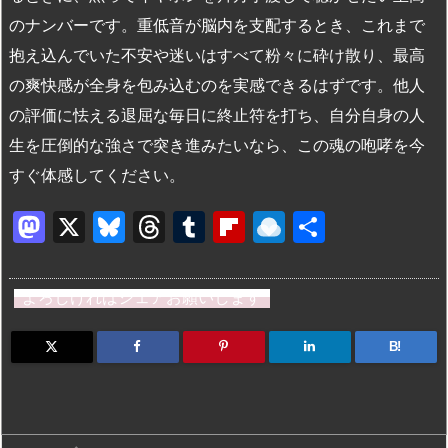
のナンバーです。重低音が脳内を支配するとき、これまで
抱え込んでいた不安や迷いはすべて粉々に砕け散り、最高
の爽快感が全身を包み込むのを実感できるはずです。他人
の評価に怯える退屈な毎日に終止符を打ち、自分自身の人
生を圧倒的な強さで突き進みたいなら、この魂の咆哮を今
すぐ体感してください。
M
X
Bl
T
T
Fl
R
共
a
u
hr
u
ip
ai
有
st
e
e
m
b
n
よろしければシェアお願いします
o
s
a
bl
o
dr
d
k
d
r
ar
o
B!
o
y
s
d
p.
n
io