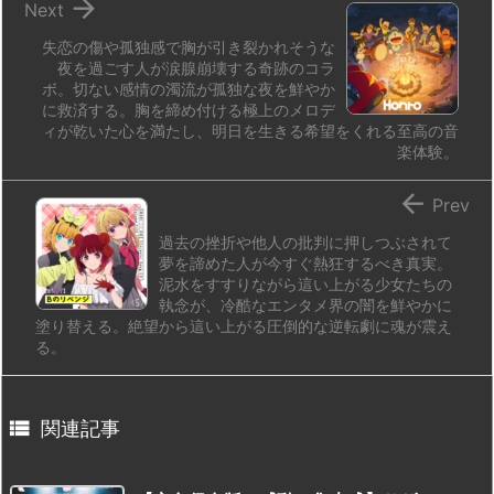

Next
失恋の傷や孤独感で胸が引き裂かれそうな
夜を過ごす人が涙腺崩壊する奇跡のコラ
ボ。切ない感情の濁流が孤独な夜を鮮やか
に救済する。胸を締め付ける極上のメロデ
ィが乾いた心を満たし、明日を生きる希望をくれる至高の音
楽体験。

Prev
過去の挫折や他人の批判に押しつぶされて
夢を諦めた人が今すぐ熱狂するべき真実。
泥水をすすりながら這い上がる少女たちの
執念が、冷酷なエンタメ界の闇を鮮やかに
塗り替える。絶望から這い上がる圧倒的な逆転劇に魂が震え
る。

関連記事