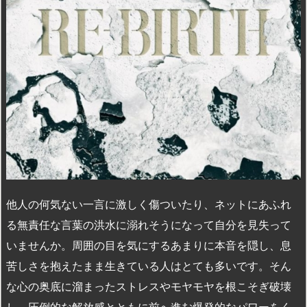
他人の何気ない一言に激しく傷ついたり、ネットにあふれ
る無責任な言葉の洪水に溺れそうになって自分を見失って
いませんか。周囲の目を気にするあまりに本音を隠し、息
苦しさを抱えたまま生きている人はとても多いです。そん
な心の奥底に溜まったストレスやモヤモヤを根こそぎ破壊
し、圧倒的な解放感とともに前へ進む爆発的なパワーをく