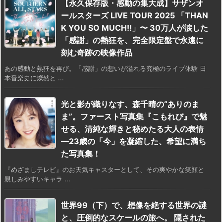
【永久保存版・感動の集大成】サザンオ
ールスターズ LIVE TOUR 2025 「THAN
K YOU SO MUCH!!」〜 30万人が涙した
「感謝」の熱狂を、完全限定盤で永遠に
刻む奇跡の映像作品
あの感動と熱狂を再び。「感謝」の想いが溢れる究極のライブ体験 日
本音楽史に燦然と ...
光と影が織りなす、森千晴の“ありのま
ま”。ファースト写真集『こもれび』で魅
せる、清純な輝きと秘めたる大人の表情
—23歳の「今」を凝縮した、希望に満ち
た写真集！
『めざましテレビ』のお天気キャスターとして、その爽やかな笑顔と
親しみやすいキャラ ...
世界99（下）で、想像を絶する世界の謎
と、圧倒的なスケールの旅へ。 隠された