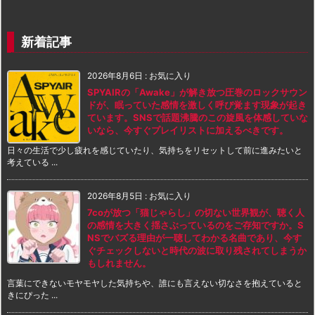
新着記事
2026年8月6日
:
お気に入り
SPYAIRの「Awake」が解き放つ圧巻のロックサウン
ドが、眠っていた感情を激しく呼び覚ます現象が起き
ています。SNSで話題沸騰のこの旋風を体感していな
いなら、今すぐプレイリストに加えるべきです。
日々の生活で少し疲れを感じていたり、気持ちをリセットして前に進みたいと
考えている ...
2026年8月5日
:
お気に入り
7coが放つ「猫じゃらし」の切ない世界観が、聴く人
の感情を大きく揺さぶっているのをご存知ですか。S
NSでバズる理由が一聴してわかる名曲であり、今す
ぐチェックしないと時代の波に取り残されてしまうか
もしれません。
言葉にできないモヤモヤした気持ちや、誰にも言えない切なさを抱えていると
きにぴった ...