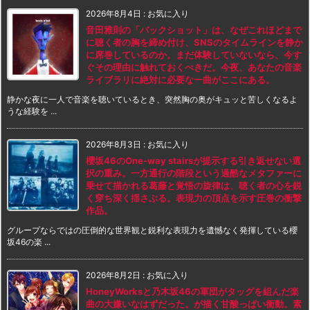
2026年8月4日
:
お気に入り
音田雅則の「バックショット」は、なぜこれほどまで
に聴く者の胸を締め付け、SNSのタイムラインを静か
に席巻しているのか。まだ体験していないなら、今す
ぐその理由に触れておくべきだ。今夜、あなたの音楽
ライブラリに絶対に必要な一曲がここにある。
静かな夜に一人で音楽を聴いているとき、突然胸の奥がキュッと苦しくなるよ
うな経験を ...
2026年8月3日
:
お気に入り
櫻坂46のOne-way stairsが提示する引き返せない選
択の重み。一方通行の階段という過酷なメタファーに
乗せて描かれる葛藤と覚悟の旋律は、聴く者の心を鋭
く穿ち深く揺さぶる。表現力の頂点を示す圧巻の衝撃
作品。
グループならではの圧倒的な世界観と鋭利な表現力を遺憾なく発揮している櫻
坂46の楽 ...
2026年8月2日
:
お気に入り
HoneyWorksと乃木坂46の軍団がタッグを組んだ楽
曲の大嫌いなはずだった。が描く甘酸っぱい衝動。素