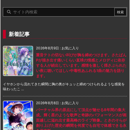
新着記事
2026年8月9日
:
お気に入り
重音テトの切ない叫びが胸を締めつけます。さたぱん
Pが描き出す痛いくらい直球の情感とメロディに依存
する人が続出しています。感情を激しく揺さぶられた
い夜に聴いてほしい中毒性あふれる1曲の魅力を語り
ます。
イヤホンから流れてきた瞬間に胸の奥がキュッと締めつけられるような感覚を
味わったこ ...
2026年8月8日
:
お気に入り
バーチャル界の原点にして頂点が魅せる8年間の集大
成。輝く星のような歌声と奇跡のパフォーマンスが画
面越しに溢れ出す最高峰のライブ映像。ときのそらが
創り上げた歴史の瞬間を何度でも自宅で体感できる永