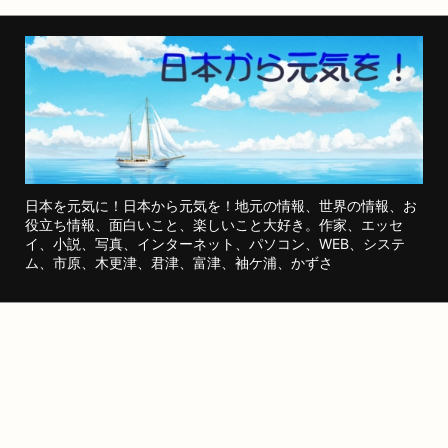
日本を元気に！日本から元気を！地元の情報、世界の情報、お
役立ち情報、面白いこと、楽しいこと大好き。作家、エッセ
イ、小説、写真、インターネット、パソコン、WEB、システ
ム、市原、木更津、君津、富津、袖ケ浦、かずさ