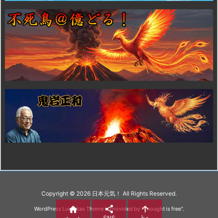
Copyright ©
2026
日本元気！
All Rights Reserved.



WordPress Luxeritas Theme is provided by "
Thought is free
".
SNS
上へ