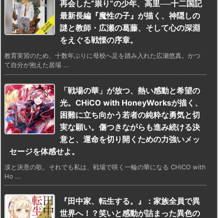
再会した“祟り”の少年、高里──十二国記
最新長編『魔性の子』が描く、神隠しの
謎と教師・広瀬の葛藤、そして心の深淵
をえぐる戦慄の序章。
教育実習のため、十数年ぶりに母校へ足を踏み入れた広瀬悠真。かつ
て自分が抱えた居場 ...
「戦場の華」が放つ、熱い感動と希望の
光。CHiCO with HoneyWorksが描く、
困難に立ち向かう若者の純粋な勇気と切
実な願い。傷つきながらも進み続ける決
意と、運命を切り開くための力強いメッ
セージを体感せよ。
涙と決意の歌。それでも私は、戦場で咲く一輪の華になる CHiCO with
Ho ...
『田中家、転生する。』：家族全員で異
世界へ！？笑いと感動が詰まった異色の