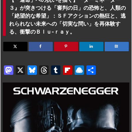
３』が突きつける「審判の日」の恐怖と、人類の
「絶望的な希望」：ＳＦアクションの熱狂と、逃
れられない未来への「切実な問い」を再体験す
る、衝撃のＢｌｕ-ｒａｙ。
B!
M
X
Bl
T
T
Fl
R
共
a
u
hr
u
ip
ai
有
st
e
e
m
b
n
o
s
a
bl
o
dr
d
k
d
r
ar
o
o
y
s
d
p.
n
io