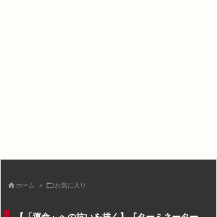

ホーム
>

お気に入り
【「運命」への抗いを描く】『ターミネーター