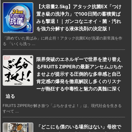
【大容量2.5kg】アタック抗菌EX「つけ
置き級の洗浄力」で100日間の蓄積黄ば
みも撃退！｜ガンコなニオイ・菌・汚れ
を強力分解する液体洗剤の決定版！
「諦めていた黄ばみ」に終止符！アタック抗菌EXが洗濯の新常識を作
る 「いくら洗っ ...
限界突破のエネルギーで世界を塗り替え
るFRUITS ZIPPERの最新アンセムぶちか
ませよが提示する圧倒的な多幸感と自己
肯定感の爆発を徹底解説し多くのリスナ
ーが熱狂する中毒性と魅力の真髄に深く
迫る
FRUITS ZIPPERが解き放つ「ぶちかませよ！」は、現代社会を生きる
すべて ...
「どこにも僕のいる場所はない」母校で