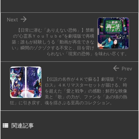
n
io

Next
【日常に潜む「ありえない恐怖」】禁断
の“心霊系ＹｏｕＴｕｂｅ”を劇場版で再構
築：誰もが経験しうる「動画が再生できな
い」瞬間のゾクゾクする不安と、目を背け
られない「現実の恐怖」を味わい尽くす。

Prev
【伝説の名作が４Ｋで蘇る】劇場版『マク
ロス』４Ｋリマスターセットが届ける、時
を超えた「愛と戦争」の感動：鮮烈な映像
美と「歌」の力が、ファンを「あの頃の熱
狂」に引き戻す、魂を揺さぶる至高のコレクション。

関連記事