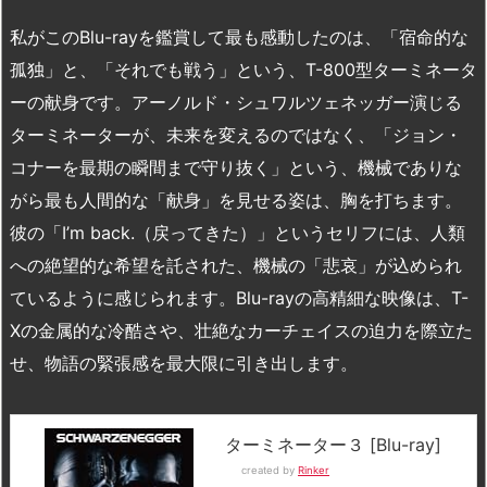
私がこのBlu-rayを鑑賞して最も感動したのは、「宿命的な
孤独」と、「それでも戦う」という、T-800型ターミネータ
ーの献身です。アーノルド・シュワルツェネッガー演じる
ターミネーターが、未来を変えるのではなく、「ジョン・
コナーを最期の瞬間まで守り抜く」という、機械でありな
がら最も人間的な「献身」を見せる姿は、胸を打ちます。
彼の「I’m back.（戻ってきた）」というセリフには、人類
への絶望的な希望を託された、機械の「悲哀」が込められ
ているように感じられます。Blu-rayの高精細な映像は、T-
Xの金属的な冷酷さや、壮絶なカーチェイスの迫力を際立た
せ、物語の緊張感を最大限に引き出します。
ターミネーター３ [Blu-ray]
created by
Rinker