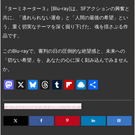
『ターミネーター３』[Blu-ray]は、SFアクションの興奮と
共に、「逃れられない運命」と「人間の最後の希望」とい
う、重く切実なテーマを深く掘り下げた、魂を揺さぶる作
品です。
このBlu-rayで、審判の日の圧倒的な絶望感と、未来への
「切ない希望」を、あなたの心に深く刻み込んでみません
か。
M
X
Bl
T
T
Fl
R
共
a
u
hr
u
ip
ai
有
st
e
e
m
b
n
よろしければシェアお願いします
o
s
a
bl
o
dr
d
k
d
r
ar
o
B!
o
y
s
d
p.