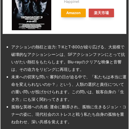
Happinet
Amazon
楽天市場
アクションの熱狂と迫力: T-XとT-800が繰り広げる、大規模で
破壊的なアクションシーンは、SFアクションファンにとって抗
いがたい熱狂をもたらします。Blu-rayのクリアな映像と音響
は、その迫力をリビングに再現します。
未来への切実な問い: 審判の日が迫る中で、「私たちは本当に運
命を変えられないのか？」という、人類の選択と責任について
の重い問いが投げかけられます。この問いは、観客自身の「生
き方」にも深く関わってきます。
孤独な英雄への共感: 運命に翻弄され、孤独に生きるジョン・コ
ナーの姿に、現代社会のストレスと戦う私たち自身の孤独を重
ね合わせ、深い共感を覚えます。