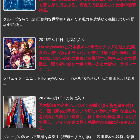
く穿ち深く揺さぶる。表現力の頂点を示す圧巻の衝撃
作品。
グループならではの圧倒的な世界観と鋭利な表現力を遺憾なく発揮している櫻
坂46の楽 ...
2026年8月2日
:
お気に入り
HoneyWorksと乃木坂46の軍団がタッグを組んだ楽
曲の大嫌いなはずだった。が描く甘酸っぱい衝動。素
直になれない恋心の葛藤と急展開する胸キュンの世界
観は、聴く者の心を一瞬で奪い去る奇跡のコラボレー
ション。
クリエイターユニットHoneyWorksと、乃木坂46のさゆりんご軍団および真夏
...
2026年8月1日
:
お気に入り
乃木坂46の名曲ハルジオンが咲く頃が胸を締め付け
る。深川麻衣の卒業という切ない別れと新たな旅立ち
を祝福する美しい旋律は、聴く者の記憶を揺さぶり涙
を誘う。アイドル史に輝く感動作の真価に心を奪われ
る。
グループの温かい空気感を象徴する聖母のような存在、深川麻衣の最初で最後