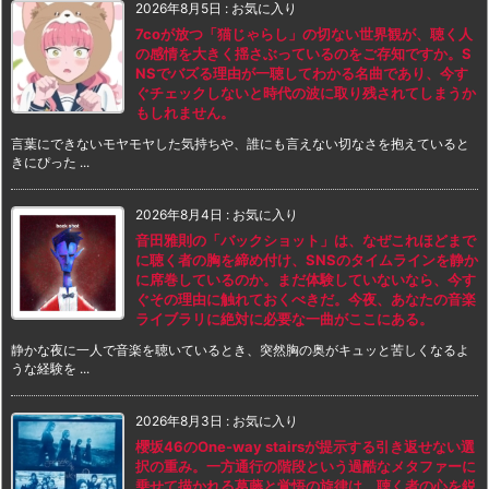
2026年8月5日
:
お気に入り
7coが放つ「猫じゃらし」の切ない世界観が、聴く人
の感情を大きく揺さぶっているのをご存知ですか。S
NSでバズる理由が一聴してわかる名曲であり、今す
ぐチェックしないと時代の波に取り残されてしまうか
もしれません。
言葉にできないモヤモヤした気持ちや、誰にも言えない切なさを抱えていると
きにぴった ...
2026年8月4日
:
お気に入り
音田雅則の「バックショット」は、なぜこれほどまで
に聴く者の胸を締め付け、SNSのタイムラインを静か
に席巻しているのか。まだ体験していないなら、今す
ぐその理由に触れておくべきだ。今夜、あなたの音楽
ライブラリに絶対に必要な一曲がここにある。
静かな夜に一人で音楽を聴いているとき、突然胸の奥がキュッと苦しくなるよ
うな経験を ...
2026年8月3日
:
お気に入り
櫻坂46のOne-way stairsが提示する引き返せない選
択の重み。一方通行の階段という過酷なメタファーに
乗せて描かれる葛藤と覚悟の旋律は、聴く者の心を鋭