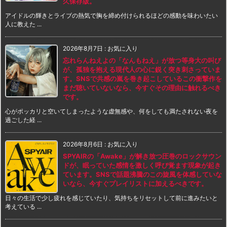
久保存版。
アイドルの輝きとライブの熱気で胸を締め付けられるほどの感動を味わいたい
人に教えた ...
2026年8月7日
:
お気に入り
忘れらんねえよの「なんもねえ」が放つ等身大の叫び
が、孤独を抱える現代人の心に鋭く突き刺さっていま
す。SNSで共感の嵐を巻き起こしているこの衝撃作を
まだ聴いていないなら、今すぐその理由に触れるべき
です。
心がポッカリと空いてしまったような虚無感や、何をしても満たされない夜を
過ごした経 ...
2026年8月6日
:
お気に入り
SPYAIRの「Awake」が解き放つ圧巻のロックサウン
ドが、眠っていた感情を激しく呼び覚ます現象が起き
ています。SNSで話題沸騰のこの旋風を体感していな
いなら、今すぐプレイリストに加えるべきです。
日々の生活で少し疲れを感じていたり、気持ちをリセットして前に進みたいと
考えている ...