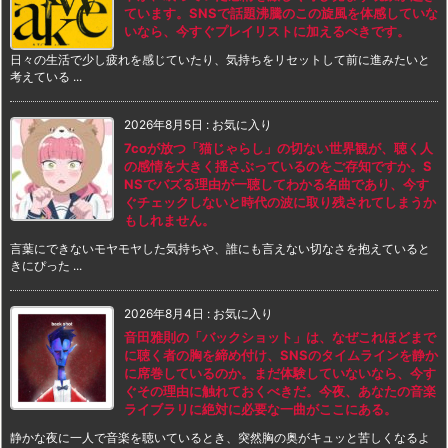
ています。SNSで話題沸騰のこの旋風を体感していな
いなら、今すぐプレイリストに加えるべきです。
日々の生活で少し疲れを感じていたり、気持ちをリセットして前に進みたいと
考えている ...
2026年8月5日
:
お気に入り
7coが放つ「猫じゃらし」の切ない世界観が、聴く人
の感情を大きく揺さぶっているのをご存知ですか。S
NSでバズる理由が一聴してわかる名曲であり、今す
ぐチェックしないと時代の波に取り残されてしまうか
もしれません。
言葉にできないモヤモヤした気持ちや、誰にも言えない切なさを抱えていると
きにぴった ...
2026年8月4日
:
お気に入り
音田雅則の「バックショット」は、なぜこれほどまで
に聴く者の胸を締め付け、SNSのタイムラインを静か
に席巻しているのか。まだ体験していないなら、今す
ぐその理由に触れておくべきだ。今夜、あなたの音楽
ライブラリに絶対に必要な一曲がここにある。
静かな夜に一人で音楽を聴いているとき、突然胸の奥がキュッと苦しくなるよ