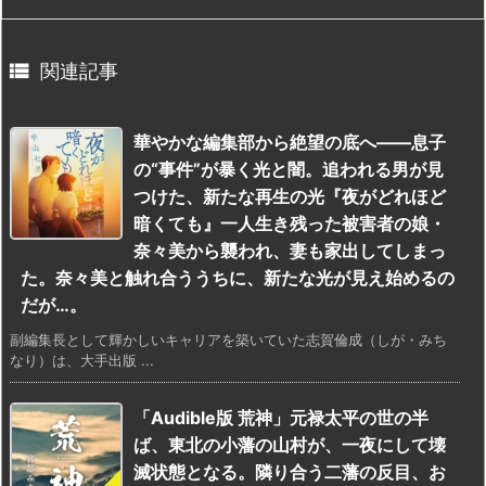

関連記事
華やかな編集部から絶望の底へ――息子
の“事件”が暴く光と闇。追われる男が見
つけた、新たな再生の光『夜がどれほど
暗くても』一人生き残った被害者の娘・
奈々美から襲われ、妻も家出してしまっ
た。奈々美と触れ合ううちに、新たな光が見え始めるの
だが…。
副編集長として輝かしいキャリアを築いていた志賀倫成（しが・みち
なり）は、大手出版 ...
「Audible版 荒神」元禄太平の世の半
ば、東北の小藩の山村が、一夜にして壊
滅状態となる。隣り合う二藩の反目、お