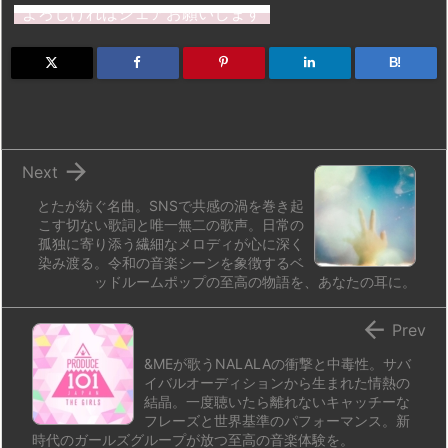
st
e
e
m
b
n
よろしければシェアお願いします
o
s
a
bl
o
dr
d
k
d
r
ar
o
B!
o
y
s
d
p.
n
io

Next
とたが紡ぐ名曲。SNSで共感の渦を巻き起
こす切ない歌詞と唯一無二の歌声。日常の
孤独に寄り添う繊細なメロディが心に深く
染み渡る。令和の音楽シーンを象徴するベ
ッドルームポップの至高の物語を、あなたの耳に。

Prev
&MEが歌うNALALAの衝撃と中毒性。サバ
イバルオーディションから生まれた情熱の
結晶。一度聴いたら離れないキャッチーな
フレーズと世界基準のパフォーマンス。新
時代のガールズグループが放つ至高の音楽体験を。