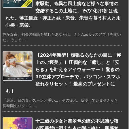
家騒動、奇異な風土病など様々な事情の
交錯するこの土地に、その”化け物”は現
れた。藩主側近・弾正と妹・朱音、朱音を慕う村人と用
心棒・宗栄、
静かな夜、都会の喧騒を離れたあなたは、ふとAudibleのアプリを開い
た。そこで ...
【2024年新型】頑張るあなたの目に「極
上のご褒美」！ 圧倒的な「癒し」と「安
らぎ」を叶えるアイウォーマー！ 驚きの
3D立体アプローチで、パソコン・スマホ
疲れをリセット！ 最高のプレゼントに
も！
「最近、目の奥がズーンと重い…」その疲れ、我慢していませんか？
長時間のパソコン ...
十三歳の少女と翡翠色の瞳の不思議な猫
が図書館に消えた本の謎に挑む、新感覚