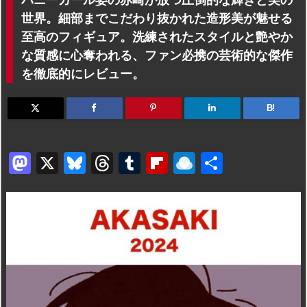
世界。細部までこだわり抜かれた造形美が魅せる
至高のフィギュア。洗練されたスタイルと艶やか
な質感に心奪われる、ファン必携の芸術的な傑作
を徹底的にレビュー。
B!
M
X
Bl
T
T
Fl
R
共
a
u
hr
u
ip
ai
有
st
e
e
m
b
n
o
s
a
bl
o
dr
d
k
d
r
ar
o
o
y
s
d
p.
n
io