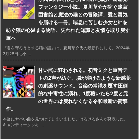
ファンタジー小説。夏川草介が紡ぐ迷宮
図書館と魔法の猫との冒険譚、愛と勇気
を届ける一冊。喘息に苦しむ少女と絆を
紡ぐ猫の心温まる物語、失われた知識と友情を取り戻す
旅へ
『君を守ろうとする猫の話』は、夏川草介氏の最新作にして、2024年
2月28日に小 ...
甘い罠に狂わされる。初音ミクと重音テ
トの2声が紡ぐ、脳が溶けるような新感覚
の劇薬サウンド。音楽の常識を覆す圧倒
的な中毒性に溺れ、1度聴いたら2度と元
の世界には戻れなくなる令和最新の衝撃
作。
本当にヤバい曲を見つけてしまいました。はろけるさんが発表した、
キャンディークッキ ...