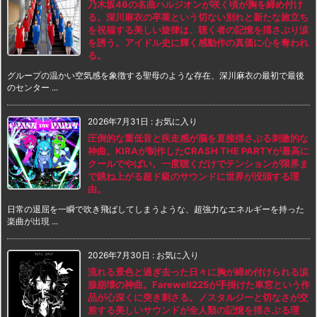
乃木坂46の名曲ハルジオンが咲く頃が胸を締め付け
る。深川麻衣の卒業という切ない別れと新たな旅立ち
を祝福する美しい旋律は、聴く者の記憶を揺さぶり涙
を誘う。アイドル史に輝く感動作の真価に心を奪われ
る。
グループの温かい空気感を象徴する聖母のような存在、深川麻衣の最初で最後
のセンター ...
2026年7月31日
:
お気に入り
圧倒的な重低音と疾走感が脳を直接揺さぶる刺激的な
神曲。KIRAが制作したCRASH THE PARTYが最高に
クールでやばい。一度聴くだけでテンションが限界ま
で跳ね上がる超ド級のサウンドに世界が没頭する理
由。
日常の退屈を一瞬で吹き飛ばしてしまうような、超強力なエネルギーを持った
楽曲が出現 ...
2026年7月30日
:
お気に入り
流れる景色と過ぎ去った日々に胸が締め付けられる涙
腺崩壊の神曲。Farewell225が手掛けた車窓という作
品が心深くに突き刺さる。ノスタルジーと切なさが交
差する美しいサウンドが全人類の記憶を揺さぶる理