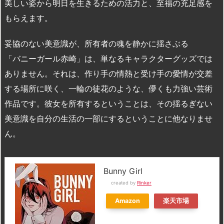
美しい姿から明日を生きるための活力と、至福の充足感を
もらえます。
妥協のない美意識が、所有者の魂を静かに揺さぶる
「バニーガール赤崎」は、単なるキャラクターグッズでは
ありません。それは、作り手の情熱と受け手の愛情が交差
する場所に咲く、一輪の徒花のような、儚くも力強い芸術
作品です。彼女を所有するということは、その揺るぎない
美意識を自分の生活の一部にするということに他なりませ
ん。
Bunny Girl
created by
Rinker
Amazon
楽天市場