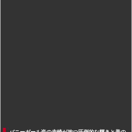
バニーガール姿の赤崎が放つ圧倒的な輝きと美の