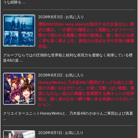
うな経験を ...
2026年8月3日
:
お気に入り
櫻坂46のOne-way stairsが提示する引き返せない選
択の重み。一方通行の階段という過酷なメタファーに
乗せて描かれる葛藤と覚悟の旋律は、聴く者の心を鋭
く穿ち深く揺さぶる。表現力の頂点を示す圧巻の衝撃
作品。
グループならではの圧倒的な世界観と鋭利な表現力を遺憾なく発揮している櫻
坂46の楽 ...
2026年8月2日
:
お気に入り
HoneyWorksと乃木坂46の軍団がタッグを組んだ楽
曲の大嫌いなはずだった。が描く甘酸っぱい衝動。素
直になれない恋心の葛藤と急展開する胸キュンの世界
観は、聴く者の心を一瞬で奪い去る奇跡のコラボレー
ション。
クリエイターユニットHoneyWorksと、乃木坂46のさゆりんご軍団および真夏
...
2026年8月1日
:
お気に入り