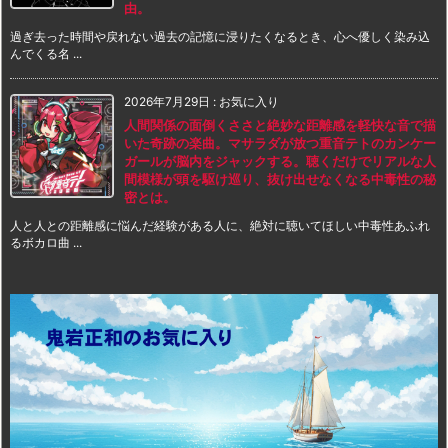
由。
過ぎ去った時間や戻れない過去の記憶に浸りたくなるとき、心へ優しく染み込
んでくる名 ...
2026年7月29日
:
お気に入り
人間関係の面倒くささと絶妙な距離感を軽快な音で描
いた奇跡の楽曲。マサラダが放つ重音テトのカンケー
ガールが脳内をジャックする。聴くだけでリアルな人
間模様が頭を駆け巡り、抜け出せなくなる中毒性の秘
密とは。
人と人との距離感に悩んだ経験がある人に、絶対に聴いてほしい中毒性あふれ
るボカロ曲 ...