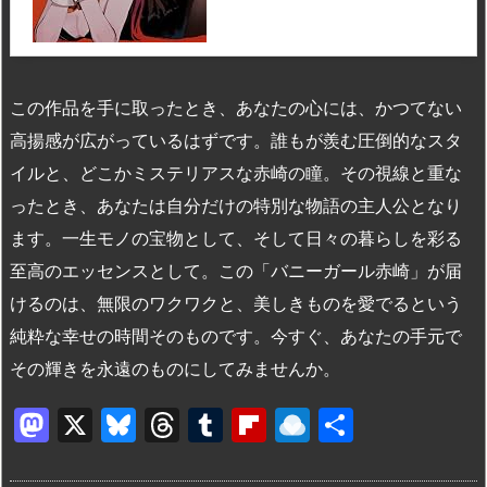
この作品を手に取ったとき、あなたの心には、かつてない
高揚感が広がっているはずです。誰もが羨む圧倒的なスタ
イルと、どこかミステリアスな赤崎の瞳。その視線と重な
ったとき、あなたは自分だけの特別な物語の主人公となり
ます。一生モノの宝物として、そして日々の暮らしを彩る
至高のエッセンスとして。この「バニーガール赤崎」が届
けるのは、無限のワクワクと、美しきものを愛でるという
純粋な幸せの時間そのものです。今すぐ、あなたの手元で
その輝きを永遠のものにしてみませんか。
M
X
Bl
T
T
Fl
R
共
a
u
hr
u
ip
ai
有