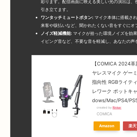
彩ります。配信画面に映える美しい光の演出は、
引き立てます。
ワンタッチミュートボタン:
マイク本体に搭載され
来客や咳払いなど、聞かれたくない音をすぐにオ
ノイズ軽減機能:
マイクが拾った環境ノイズを効果
イピング音など、不要な音を軽減し、あなたの声
【COMICA 20
ヤレスマイク ゲー
指向性 RGBライテ
レワーク ポットキャ
dows/Mac/PS4/PS
created by
Rinker
COMICA
Amazon
楽天