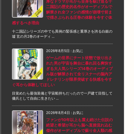
厚なドラマが耳から全身を駆け巡る十
二国記の歴史的名作がオーディブルで
解禁され全ファンの感情が崩壊寸前ま
で揺さぶられる圧巻の体験を今すぐ体
感するべき理由
十二国記シリーズの中でも異例の緊張感と重厚さを誇る白銀の
墟 玄の月2巻のオーディ ...
2026年8月5日
:
お気に
ゲームの世界にチート状態で放り出さ
れた男が宇宙を舞台に暴れ回る爽快す
ぎる大人気シリーズ14巻のオーディブ
ル版が解禁されて全リスナーの脳内ア
ドレナリンが限界突破する快感を今す
ぐ耳から体験してほしい
目覚めたら最強装備と宇宙船持ちだったので一戸建て目指して
傭兵として自由に生きたい ...
2026年8月4日
:
お気に
ファンが10年以上も震え続けた伝説の
絶望と希望が耳から脳へ直接流れ込む
傑作がオーディブルで蘇り全人類の感