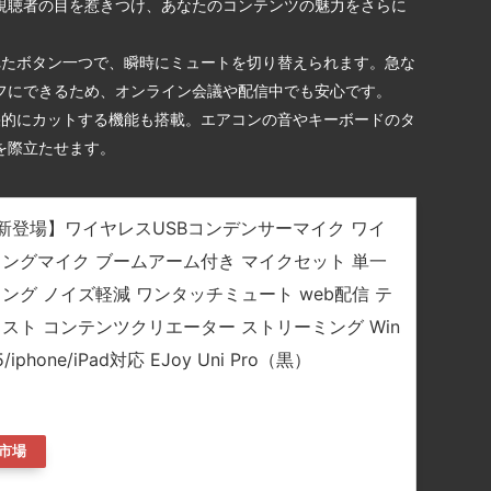
視聴者の目を惹きつけ、あなたのコンテンツの魅力をさらに
たボタン一つで、瞬時にミュートを切り替えられます。急な
フにできるため、オンライン会議や配信中でも安心です。
的にカットする機能も搭載。エアコンの音やキーボードのタ
を際立たせます。
24革新登場】ワイヤレスUSBコンデンサーマイク ワイ
ミングマイク ブームアーム付き マイクセット 単一
ィング ノイズ軽減 ワンタッチミュート web配信 テ
スト コンテンツクリエーター ストリーミング Win
5/iphone/iPad対応 EJoy Uni Pro（黒）
市場