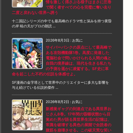
情を激しく揺さぶる様子はまさに圧巻
で聞く者すべての心を完璧に奪い去り
二度と戻れない世界へ誘う
十二国記シリーズの中でも最高峰のドラマ性と深みを持つ黄昏
の岸 暁の天がプロの朗読 ...
2026年8月3日
:
お気に
サイバーパンクの原点にして最高峰で
ある攻殻機動隊1巻。高度に発達した
電脳社会で問いかけられる人間の魂と
自我の境界線は、現代を生きる私たち
の予測を遥かに凌駕する。SF史に革
命を起こした不朽の伝説を体感せよ。
SF漫画の金字塔として世界中のクリエイターに多大な影響を
与え続けている伝説的傑作 ...
2026年8月2日
:
お気に
新感覚ギャグの到達点である異世界お
じさん8巻。17年間の昏睡状態から目
覚めた男が語る異世界生活の記憶は、
常識を破壊する異色の展開で全読者の
腹筋を崩壊させる。この破天荒な笑い