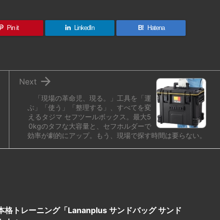
Pin it
LinkedIn
B!
Hatena

Next
「現場の革命児、現る。」工具を「運
ぶ」「使う」「整理する」、すべてを変
えるタジマ セフツールボックス。最大5
0kgのタフな大容量と、セフホルダーで
効率が劇的にアップ。もう、現場で探す時間は要らない。
トレーニング「Lananplus サンドバッグ サンド