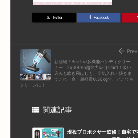
よろしければシェアお願いします
o
s
a
bl
o
dr
d
k
d
r
ar
o
Twitter
Facebook
o
y
s
d
p.
n
io

Prev
新登場！BeeTool多機能ハンディクリー
ナー：25000Pa超強力吸引×4in1！吸い
込みも吹き飛ばしも、空気入れ・抜きま
でこれ一台！超軽量0.36kgで、どこでも
クリーンに！

関連記事
現役プロボクサー監修！自宅で本格