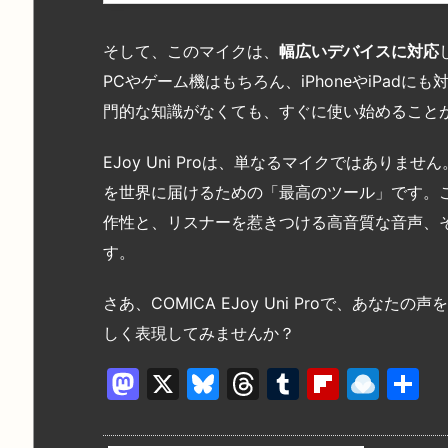
そして、このマイクは、
幅広いデバイスに対応
PCやゲーム機はもちろん、iPhoneやiPad
門的な知識がなくても、すぐに使い始めること
EJoy Uni Proは、単なるマイクではあり
を世界に届けるための「最高のツール」です。
作性と、リスナーを惹きつける高音質な音声、
す。
さあ、COMICA EJoy Uni Proで、あ
しく表現してみませんか？
M
X
Bl
T
T
Fl
R
a
u
hr
u
ip
ai
st
e
e
m
b
n