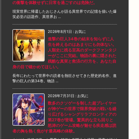
の衝撃を体験せずに日常を過ごすのは危険だ。
現実世界に帰還したおじさんが語る異世界での記憶を描いた爆
笑必至の話題作、異世界お ...
2026年8月1日
:
お気に
進撃の巨人34巻の結末を知らずに人
生を終えるのはあまりにも勿体ない。
人類史に残る至高のダークファンタジ
ーがここに完結。物語の裏に隠された
残酷な真実と救済の行方を、あなた自
身の目で確かめてほしい。
長年にわたって世界中の読者を熱狂させてきた歴史的名作、進
撃の巨人の第34巻。物語 ...
2026年7月31日
:
お気に
数多のクソゲーを制した超プレイヤー
が神ゲーの世界で限界突破の戦いを繰
り広げるシャングリラフロンティアの
第27巻が登場。驚異的な立ち回りと
怒涛のゲーム攻略が魅せる疾走感は読
者の胸を熱く焦がす最高峰の体験。