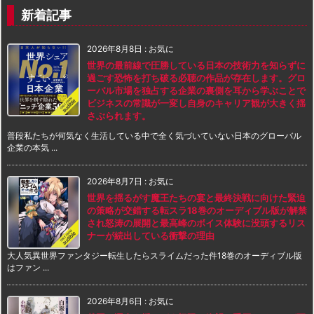
新着記事
2026年8月8日
:
お気に
世界の最前線で圧勝している日本の技術力を知らずに
過ごす恐怖を打ち破る必聴の作品が存在します。グロ
ーバル市場を独占する企業の裏側を耳から学ぶことで
ビジネスの常識が一変し自身のキャリア観が大きく揺
さぶられます。
普段私たちが何気なく生活している中で全く気づいていない日本のグローバル
企業の本気 ...
2026年8月7日
:
お気に
世界を揺るがす魔王たちの宴と最終決戦に向けた緊迫
の策略が交錯する転スラ18巻のオーディブル版が解禁
され怒涛の展開と最高峰のボイス体験に没頭するリス
ナーが続出している衝撃の理由
大人気異世界ファンタジー転生したらスライムだった件18巻のオーディブル版
はファン ...
2026年8月6日
:
お気に