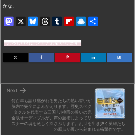
かな。
M
X
Bl
T
T
Fl
R
共
a
u
hr
u
ip
ai
有
st
e
e
m
b
n
よろしければシェアお願いします
o
s
a
bl
o
dr
d
k
d
r
ar
o
B!
o
y
s
d
p.
n
io

Next
何百年も語り継がれる男たちの熱い誓いが
脳内で完全によみがえります。歴史スペク
タクルを代表する三国志1桃園の誓いの完
全版オーディブルが、声の魔術によってリ
スナーの魂を激しく揺さぶります。乱世を生き抜く英雄たち
の原点が耳から刻まれる衝撃作です。