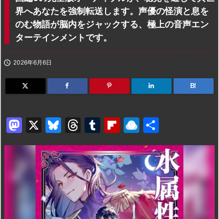
界へあなたを強制転送します。声優の怪演と息を
のむ物語が脳内をジャックする、極上の音声エン
ターテインメントです。

2026年6月6日
B!
M
X
Bl
T
T
Fl
R
共
a
u
hr
u
ip
ai
有
st
e
e
m
b
n
o
s
a
bl
o
dr
d
k
d
r
ar
o
o
y
s
d
p.
n
io