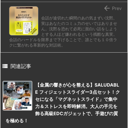

Prev
会話が途切れた瞬間のあの気まずい沈黙、
実はあなたのコミュ力のせいではありませ
ん。沈黙を恐れて必死に面白い話をしよう
とする人ほど嫌われるという残酷な真実。
会話のハードルを限界まで下げることで、誰とでも１０倍ラ
クに繋がれる革新的な対話術。

関連記事
【金属の響きが心を整える】SALUDABL
E フィジェットスライダー3点セット！ク
セになる「マグネットスライド」で集中
力＆ストレスを即時解消。大人の手元を
飾る高級EDCガジェットで、手遊びの質
を極める！