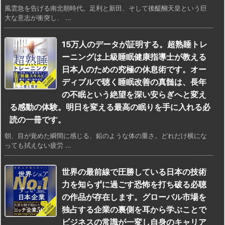
風雲急を告げる南北朝時代。足利と新田、そして後醍醐天皇という巨
大な意志が衝突し、 ...
15万人のデータが証明する。超熟睡トレ
ーニングは上級睡眠健康指導士が教える
日本人のための究極の休息術です。オー
ディブルで聴く睡眠改善の真髄は、長年
の不眠という絶望を深い安らぎへと変え
る感動の体験。明日を変える最高の眠りを手に入れる必
読の一冊です。
朝、目が覚めた瞬間に感じる、鉛のような体の重さ。どれだけ横にな
っても拭えない疲労 ...
世界の最前線で圧勝している日本の技術
力を知らずに過ごす恐怖を打ち破る必聴
の作品が存在します。グローバル市場を
独占する企業の裏側を耳から学ぶことで
ビジネスの常識が一変し自身のキャリア