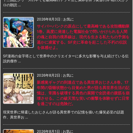
ロの朗読 ...
2026年8月3日
:
お気に
サイバーパンクの原点にして最高峰である攻殻機動隊
1巻。高度に発達した電脳社会で問いかけられる人間
の魂と自我の境界線は、現代を生きる私たちの予測を
遥かに凌駕する。SF史に革命を起こした不朽の伝説
を体感せよ。
SF漫画の金字塔として世界中のクリエイターに多大な影響を与え続けている伝
説的傑作 ...
2026年8月2日
:
お気に
新感覚ギャグの到達点である異世界おじさん8巻。17
年間の昏睡状態から目覚めた男が語る異世界生活の記
憶は、常識を破壊する異色の展開で全読者の腹筋を崩
壊させる。この破天荒な笑いの衝撃を体験せずに日常
を過ごすのは危険だ。
現実世界に帰還したおじさんが語る異世界での記憶を描いた爆笑必至の話題
作、異世界お ...
2026年8月1日
:
お気に