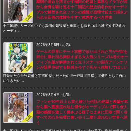
戴国の運命を揺るがす極限の絶望と重厚なドラマが耳
から全身を駆け巡る十二国記の歴史的名作がオーディ
ブルで解禁され全ファンの感情が崩壊寸前まで揺さぶ
られる圧巻の体験を今すぐ体感するべき理由
十二国記シリーズの中でも異例の緊張感と重厚さを誇る白銀の墟 玄の月2巻の
オーディ ...
2026年8月5日
:
お気に
ゲームの世界にチート状態で放り出された男が宇宙を
舞台に暴れ回る爽快すぎる大人気シリーズ14巻のオー
ディブル版が解禁されて全リスナーの脳内アドレナリ
ンが限界突破する快感を今すぐ耳から体験してほしい
目覚めたら最強装備と宇宙船持ちだったので一戸建て目指して傭兵として自由
に生きたい ...
2026年8月4日
:
お気に
ファンが10年以上も震え続けた伝説の絶望と希望が耳
から脳へ直接流れ込む傑作がオーディブルで蘇り全人
類の感情を激しく揺さぶる様子はまさに圧巻で聞く者
すべての心を完璧に奪い去り二度と戻れない世界へ誘
う
十二国記シリーズの中でも最高峰のドラマ性と深みを持つ黄昏の岸 暁の天がプ