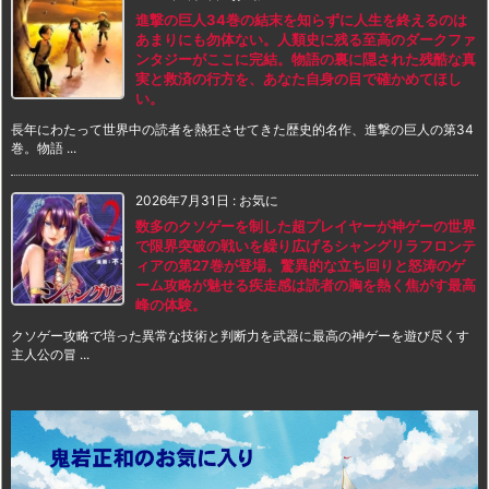
進撃の巨人34巻の結末を知らずに人生を終えるのは
あまりにも勿体ない。人類史に残る至高のダークファ
ンタジーがここに完結。物語の裏に隠された残酷な真
実と救済の行方を、あなた自身の目で確かめてほし
い。
長年にわたって世界中の読者を熱狂させてきた歴史的名作、進撃の巨人の第34
巻。物語 ...
2026年7月31日
:
お気に
数多のクソゲーを制した超プレイヤーが神ゲーの世界
で限界突破の戦いを繰り広げるシャングリラフロンテ
ィアの第27巻が登場。驚異的な立ち回りと怒涛のゲ
ーム攻略が魅せる疾走感は読者の胸を熱く焦がす最高
峰の体験。
クソゲー攻略で培った異常な技術と判断力を武器に最高の神ゲーを遊び尽くす
主人公の冒 ...