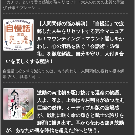
「カチッ」という音と感触が脳をリセット！大人のための上質な手遊
び 仕事のプレッシ ...
【人間関係の悩み解消】「自慢話」で疲
弊した人生をリセットする完全マニュア
ル！マウンティング・マウント返しをか
わし、心の消耗を防ぐ「会話術・防御
術」を徹底解説。自分を守り、人付き合
いを楽しくする秘訣！
自慢話に心をすり減らすのは、もう終わり！人間関係の疲れを根本解
消 友人、職場の同 ...
激動の南北朝を駆け抜ける運命の物語。
人よ、花よ、上巻は今村翔吾が放つ歴史
巨編の傑作。オーディブル版の臨場感
が、戦乱に咲く命の輝きと武士の誇りを
鮮烈に描き出す。耳から伝わる熱き鼓動
が、あなたの魂を時代を超えた旅へと誘う。