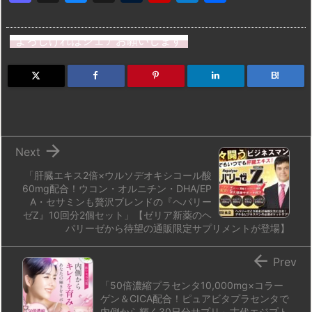
a
u
hr
u
ip
ai
有
st
e
e
m
b
n
よろしければシェアお願いします
o
s
a
bl
o
dr
d
k
d
r
ar
o
B!
o
y
s
d
p.
n
io

Next
「肝臓エキス2倍×ウルソデオキシコール酸
60mg配合！ウコン・オルニチン・DHA/EP
A・セサミンも贅沢ブレンドの『ヘパリー
ゼZ』10回分2個セット」【ゼリア新薬のヘ
パリーゼから待望の通販限定サプリメントが登場】

Prev
「50倍濃縮プラセンタ10,000mg×コラー
ゲン＆CICA配合！ピュアビタプラセンタで
内側から輝く30日分サプリ」古代エジプト