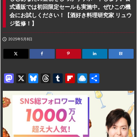
式通販では初回限定セールも実施中。ぜひこの機
会にお試しください！【酒好き料理研究家 リュウ
ジ監修！】

2025年5月8日
B!
M
X
Bl
T
T
Fl
R
共
a
u
hr
u
ip
ai
有
st
e
e
m
b
n
o
s
a
bl
o
dr
d
k
d
r
ar
o
o
y
s
d
p.
n
io