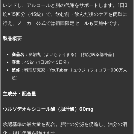
レンドし、アルコールと脂の代謝をサポートします。1日3
錠×15回分（45錠）で、飲む前・飲んだ後のケアを簡単に
行え、メーカー公式では初回限定セールも実施中です。
製品概要
商品名
：良朝丸（よいちょうまる）［指定医薬部外品］
容量
：45錠（1日3錠×15日分）
監修
：料理研究家・YouTuber リュウジ（フォロワー900万人
超）
主成分・配合量
ウルソデオキシコール酸（胆汁酸）60mg
承認基準の最大量を配合。胆汁の分泌を促進し、油分の消
化・脂肪代謝を助けます。