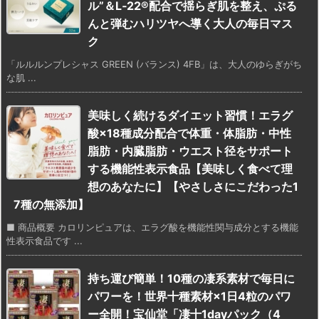
ル”＆L‑22®配合で揺らぎ肌を整え、ぷる
んと弾むハリツヤへ導く大人の毎日マス
ク
「ルルルンプレシャス GREEN (バランス) 4FB」は、大人のゆらぎがち
な肌 ...
美味しく続けるダイエット習慣！エラグ
酸×18種成分配合で体重・体脂肪・中性
脂肪・内臓脂肪・ウエスト径をサポート
する機能性表示食品【美味しく食べて理
想のあなたに】【やさしさにこだわった1
7種の無添加】
■ 商品概要 カロリンピュアは、エラグ酸を機能性関与成分とする機能
性表示食品です ...
持ち運び簡単！10種の凄系素材で毎日に
パワーを！世界十種素材×1日4粒のパワ
ー全開！宝仙堂「凄十1dayパック（4