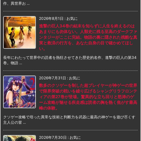
作、異世界お ...
2026年8月1日
:
お気に
進撃の巨人34巻の結末を知らずに人生を終えるのは
あまりにも勿体ない。人類史に残る至高のダークファ
ンタジーがここに完結。物語の裏に隠された残酷な真
実と救済の行方を、あなた自身の目で確かめてほし
い。
長年にわたって世界中の読者を熱狂させてきた歴史的名作、進撃の巨人の第34
巻。物語 ...
2026年7月31日
:
お気に
数多のクソゲーを制した超プレイヤーが神ゲーの世界
で限界突破の戦いを繰り広げるシャングリラフロンテ
ィアの第27巻が登場。驚異的な立ち回りと怒涛のゲ
ーム攻略が魅せる疾走感は読者の胸を熱く焦がす最高
峰の体験。
クソゲー攻略で培った異常な技術と判断力を武器に最高の神ゲーを遊び尽くす
主人公の冒 ...
2026年7月30日
:
お気に