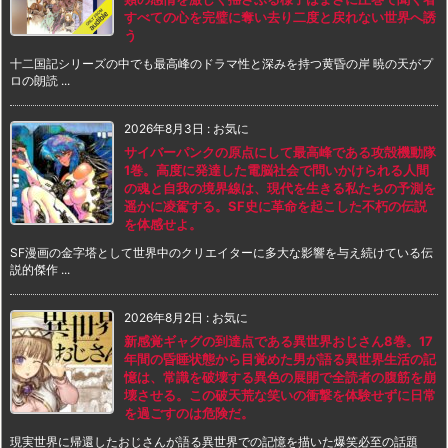
すべての心を完璧に奪い去り二度と戻れない世界へ誘
う
十二国記シリーズの中でも最高峰のドラマ性と深みを持つ黄昏の岸 暁の天がプ
ロの朗読 ...
2026年8月3日
:
お気に
サイバーパンクの原点にして最高峰である攻殻機動隊
1巻。高度に発達した電脳社会で問いかけられる人間
の魂と自我の境界線は、現代を生きる私たちの予測を
遥かに凌駕する。SF史に革命を起こした不朽の伝説
を体感せよ。
SF漫画の金字塔として世界中のクリエイターに多大な影響を与え続けている伝
説的傑作 ...
2026年8月2日
:
お気に
新感覚ギャグの到達点である異世界おじさん8巻。17
年間の昏睡状態から目覚めた男が語る異世界生活の記
憶は、常識を破壊する異色の展開で全読者の腹筋を崩
壊させる。この破天荒な笑いの衝撃を体験せずに日常
を過ごすのは危険だ。
現実世界に帰還したおじさんが語る異世界での記憶を描いた爆笑必至の話題