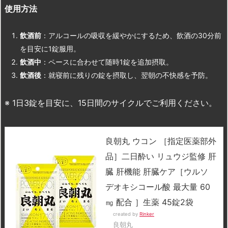
使用方法
飲酒前
：アルコールの吸収を緩やかにするため、飲酒の30分前
を目安に1錠服用。
飲酒中
：ペースに合わせて随時1錠を追加摂取。
飲酒後
：就寝前に残りの錠を摂取し、翌朝の不快感を予防。
※ 1日3錠を目安に、15日間のサイクルでご利用ください。
良朝丸 ウコン ［指定医薬部外
品］二日酔い リュウジ監修 肝
臓 肝機能 肝臓ケア［ウルソ
デオキシコール酸 最大量 60
㎎ 配合 ］生薬 45錠2袋
created by
Rinker
良朝丸