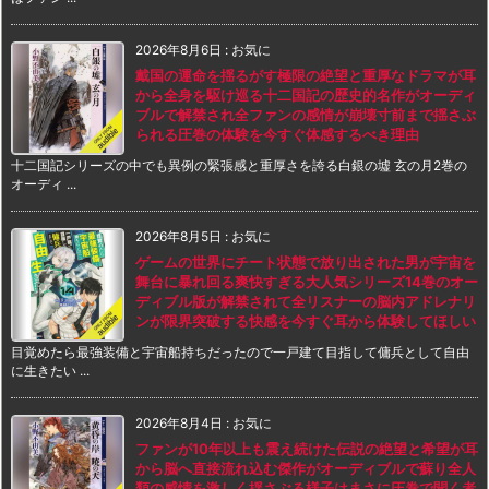
2026年8月6日
:
お気に
戴国の運命を揺るがす極限の絶望と重厚なドラマが耳
から全身を駆け巡る十二国記の歴史的名作がオーディ
ブルで解禁され全ファンの感情が崩壊寸前まで揺さぶ
られる圧巻の体験を今すぐ体感するべき理由
十二国記シリーズの中でも異例の緊張感と重厚さを誇る白銀の墟 玄の月2巻の
オーディ ...
2026年8月5日
:
お気に
ゲームの世界にチート状態で放り出された男が宇宙を
舞台に暴れ回る爽快すぎる大人気シリーズ14巻のオー
ディブル版が解禁されて全リスナーの脳内アドレナリ
ンが限界突破する快感を今すぐ耳から体験してほしい
目覚めたら最強装備と宇宙船持ちだったので一戸建て目指して傭兵として自由
に生きたい ...
2026年8月4日
:
お気に
ファンが10年以上も震え続けた伝説の絶望と希望が耳
から脳へ直接流れ込む傑作がオーディブルで蘇り全人
類の感情を激しく揺さぶる様子はまさに圧巻で聞く者