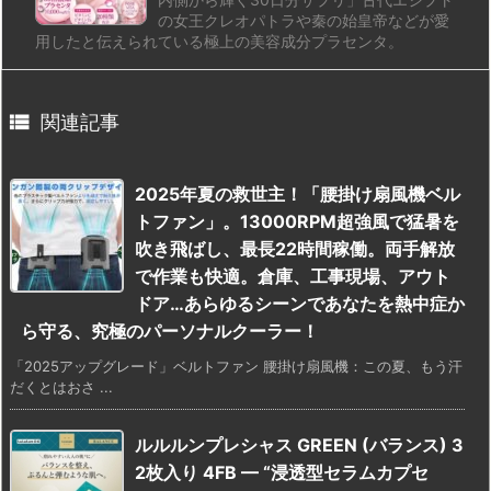
の女王クレオパトラや秦の始皇帝などが愛
用したと伝えられている極上の美容成分プラセンタ。

関連記事
2025年夏の救世主！「腰掛け扇風機ベル
トファン」。13000RPM超強風で猛暑を
吹き飛ばし、最長22時間稼働。両手解放
で作業も快適。倉庫、工事現場、アウト
ドア…あらゆるシーンであなたを熱中症か
ら守る、究極のパーソナルクーラー！
「2025アップグレード」ベルトファン 腰掛け扇風機：この夏、もう汗
だくとはおさ ...
ルルルンプレシャス GREEN (バランス) 3
2枚入り 4FB — “浸透型セラムカプセ