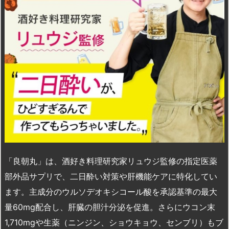
「良朝丸」は、酒好き料理研究家リュウジ監修の指定医薬
部外品サプリで、二日酔い対策や肝機能ケアに特化してい
ます。主成分のウルソデオキシコール酸を承認基準の最大
量60mg配合し、肝臓の胆汁分泌を促進。さらにウコン末
1,710mgや生薬（ニンジン、ショウキョウ、センブリ）もブ