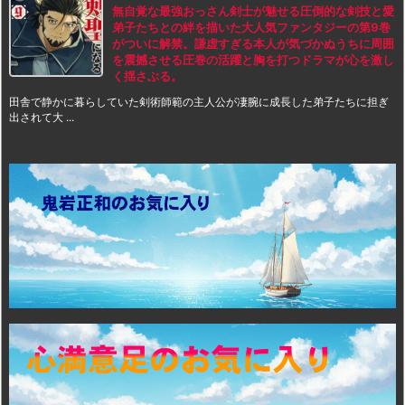
無自覚な最強おっさん剣士が魅せる圧倒的な剣技と愛
弟子たちとの絆を描いた大人気ファンタジーの第9巻
がついに解禁。謙虚すぎる本人が気づかぬうちに周囲
を震撼させる圧巻の活躍と胸を打つドラマが心を激し
く揺さぶる。
田舎で静かに暮らしていた剣術師範の主人公が凄腕に成長した弟子たちに担ぎ
出されて大 ...