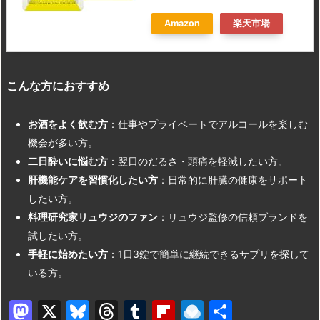
Amazon
楽天市場
こんな方におすすめ
お酒をよく飲む方
：仕事やプライベートでアルコールを楽しむ
機会が多い方。
二日酔いに悩む方
：翌日のだるさ・頭痛を軽減したい方。
肝機能ケアを習慣化したい方
：日常的に肝臓の健康をサポート
したい方。
料理研究家リュウジのファン
：リュウジ監修の信頼ブランドを
試したい方。
手軽に始めたい方
：1日3錠で簡単に継続できるサプリを探して
いる方。
M
X
Bl
T
T
Fl
R
共