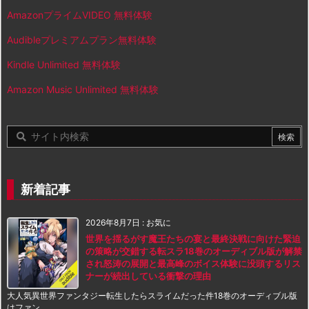
AmazonプライムVIDEO 無料体験
Audibleプレミアムプラン無料体験
Kindle Unlimited 無料体験
Amazon Music Unlimited 無料体験
新着記事
2026年8月7日
:
お気に
世界を揺るがす魔王たちの宴と最終決戦に向けた緊迫
の策略が交錯する転スラ18巻のオーディブル版が解禁
され怒涛の展開と最高峰のボイス体験に没頭するリス
ナーが続出している衝撃の理由
大人気異世界ファンタジー転生したらスライムだった件18巻のオーディブル版
はファン ...