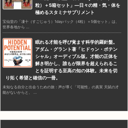
粒）＋5箱セット」—日々の精・気・体を
極めるスタミナサプリメント
宝仙堂の「凄十（すごじゅう）1dayパック（4粒）＋5個セット」は、
世界各地から ...
眠れる才能を呼び覚ます科学的羅針盤。
アダム・グラント著「ヒドゥン・ポテン
シャル」オーディブル版。才能の正体を
解き明かし、誰もが限界を超えられるこ
とを証明する至高の知の体験。未来を切
り拓く希望と確信の一冊。
未知なる自分と出会うための旅：声が導く「可能性」の真実 天賦の才
能がないからと、 ...