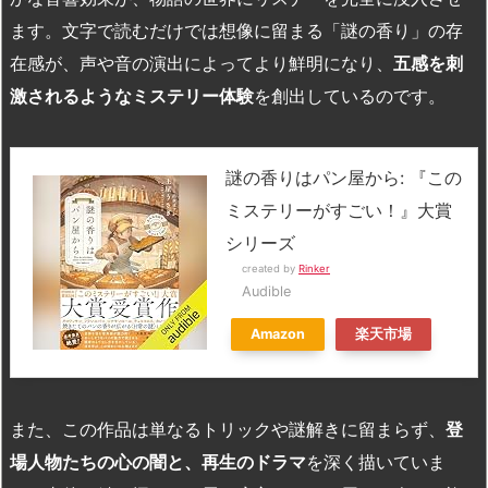
ます。文字で読むだけでは想像に留まる「謎の香り」の存
在感が、声や音の演出によってより鮮明になり、
五感を刺
激されるようなミステリー体験
を創出しているのです。
謎の香りはパン屋から: 『この
ミステリーがすごい！』大賞
シリーズ
created by
Rinker
Audible
Amazon
楽天市場
また、この作品は単なるトリックや謎解きに留まらず、
登
場人物たちの心の闇と、再生のドラマ
を深く描いていま