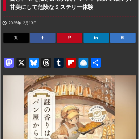
甘美にして危険なミステリー体験

2025年12月13日
B!
M
X
Bl
T
T
Fl
R
共
a
u
hr
u
ip
ai
有
st
e
e
m
b
n
o
s
a
bl
o
dr
d
k
d
r
ar
o
o
y
s
d
p.
n
io