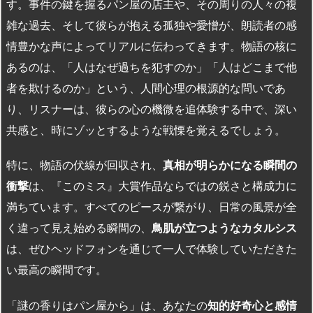
す。事件の鍵を握るパン屋の店主や、その周りの人々の複
雑な過去、そして彼らが抱える孤独や愛憎が、朗読者の感
情豊かな声によってリアルに伝わってきます。物語の核に
あるのは、「人はなぜ過ちを犯すのか」「人はどこまで他
者を欺けるのか」という、人間心理の根源的な問いであ
り、リスナーは、彼らの心の機微を追体験する中で、深い
共感と、時にゾッとするような戦慄を覚えるでしょう。
特に、物語の伏線が回収され、
真相が明らかになる瞬間の
衝撃
は、『このミス』大賞作品ならではの鋭さと構成力に
満ちています。すべてのピースが繋がり、日常の風景が全
く違って見え始める瞬間の、
鳥肌が立つようなカタルシス
は、ぜひヘッドフォンを通じて一人で体験していただきた
い最高の瞬間です。
「謎の香りはパン屋から」は、あなたの
知的好奇心と感情