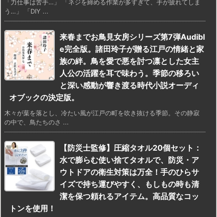
「力仕事は苦手…」 「ネジを締める作業が多すぎて、手が疲れてしま
う…」 「DIY ...
来春までお鳥見女房シリーズ第7弾Audibl
e完全版。諸田玲子が贈る江戸の情緒と家
族の絆。鳥を愛で悪を討つ凛とした女主
人公の活躍を耳で味わう。季節の移ろい
と深い感動が響き渡る時代小説オーディ
オブックの決定版。
木々が葉を落とし、冷たい風が江戸の町を吹き抜ける季節。その静寂
の中で、鳥たちのさ ...
【防災士監修】圧縮タオル20個セット：
水で膨らむ使い捨てタオルで、防災・ア
ウトドアの衛生対策は万全！手のひらサ
イズで持ち運びやすく、もしもの時も清
潔を保つ頼れるアイテム。高品質なコッ
トンを使用！