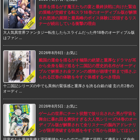
世界を揺るがす魔王たちの宴と最終決戦に向けた緊迫
の策略が交錯する転スラ18巻のオーディブル版が解禁
され怒涛の展開と最高峰のボイス体験に没頭するリス
ナーが続出している衝撃の理由
大人気異世界ファンタジー転生したらスライムだった件18巻のオーディブル版
はファン ...
2026年8月6日
:
お気に
戴国の運命を揺るがす極限の絶望と重厚なドラマが耳
から全身を駆け巡る十二国記の歴史的名作がオーディ
ブルで解禁され全ファンの感情が崩壊寸前まで揺さぶ
られる圧巻の体験を今すぐ体感するべき理由
十二国記シリーズの中でも異例の緊張感と重厚さを誇る白銀の墟 玄の月2巻の
オーディ ...
2026年8月5日
:
お気に
ゲームの世界にチート状態で放り出された男が宇宙を
舞台に暴れ回る爽快すぎる大人気シリーズ14巻のオー
ディブル版が解禁されて全リスナーの脳内アドレナリ
ンが限界突破する快感を今すぐ耳から体験してほしい
目覚めたら最強装備と宇宙船持ちだったので一戸建て目指して傭兵として自由