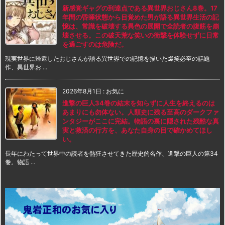
新感覚ギャグの到達点である異世界おじさん8巻。17
年間の昏睡状態から目覚めた男が語る異世界生活の記
憶は、常識を破壊する異色の展開で全読者の腹筋を崩
壊させる。この破天荒な笑いの衝撃を体験せずに日常
を過ごすのは危険だ。
現実世界に帰還したおじさんが語る異世界での記憶を描いた爆笑必至の話題
作、異世界お ...
2026年8月1日
:
お気に
進撃の巨人34巻の結末を知らずに人生を終えるのは
あまりにも勿体ない。人類史に残る至高のダークファ
ンタジーがここに完結。物語の裏に隠された残酷な真
実と救済の行方を、あなた自身の目で確かめてほし
い。
長年にわたって世界中の読者を熱狂させてきた歴史的名作、進撃の巨人の第34
巻。物語 ...