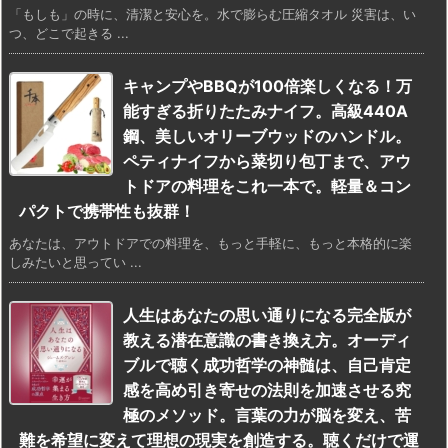
「もしも」の時に、清潔と安心を。水で膨らむ圧縮タオル 災害は、い
つ、どこで起きる ...
キャンプやBBQが100倍楽しくなる！万
能すぎる折りたたみナイフ。高級440A
鋼、美しいオリーブウッドのハンドル。
ペティナイフから菜切り包丁まで、アウ
トドアの料理をこれ一本で。軽量＆コン
パクトで携帯性も抜群！
あなたは、アウトドアでの料理を、もっと手軽に、もっと本格的に楽
しみたいと思ってい ...
人生はあなたの思い通りになる完全版が
教える潜在意識の書き換え方。オーディ
ブルで聴く成功哲学の神髄は、自己肯定
感を高め引き寄せの法則を加速させる究
極のメソッド。言葉の力が脳を変え、苦
難を希望に変えて理想の現実を創造する。聴くだけで運