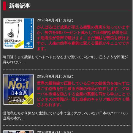
新着記事
2026年8月9日
:
お気に
がんばるほど成果が消える衝撃の真実を知っています
か。努力を90パーセント減らして圧倒的な結果を出
す思考法が音声で聴けます。まだ無駄な苦労を続けま
すか。人生の効率を劇的に変える選択が今ここででき
ます。
毎日遅くまで残業してヘトヘトになるまで働いているのに、思うような評価が
得られない ...
2026年8月8日
:
お気に
世界の最前線で圧勝している日本の技術力を知らずに
過ごす恐怖を打ち破る必聴の作品が存在します。グロ
ーバル市場を独占する企業の裏側を耳から学ぶことで
ビジネスの常識が一変し自身のキャリア観が大きく揺
さぶられます。
普段私たちが何気なく生活している中で全く気づいていない日本のグローバル
企業の本気 ...
2026年8月7日
:
お気に