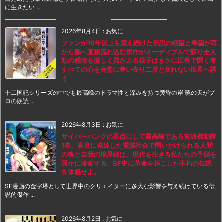
に生きたい ...
2026年8月4日
:
お気に
ファンが10年以上も震え続けた伝説の絶望と希望が耳
から脳へ直接流れ込む傑作がオーディブルで蘇り全人
類の感情を激しく揺さぶる様子はまさに圧巻で聞く者
すべての心を完璧に奪い去り二度と戻れない世界へ誘
う
十二国記シリーズの中でも最高峰のドラマ性と深みを持つ黄昏の岸 暁の天がプ
ロの朗読 ...
2026年8月3日
:
お気に
サイバーパンクの原点にして最高峰である攻殻機動隊
1巻。高度に発達した電脳社会で問いかけられる人間
の魂と自我の境界線は、現代を生きる私たちの予測を
遥かに凌駕する。SF史に革命を起こした不朽の伝説
を体感せよ。
SF漫画の金字塔として世界中のクリエイターに多大な影響を与え続けている伝
説的傑作 ...
2026年8月2日
:
お気に