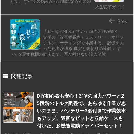
とで、 すべての悩みから自由になるための
人生変革ガイド

Prev
「私がなぜ死んだのか」魂の叫びが響く、
究極の「被害者視点」ミステリー！ オリジ
ナルレコーディングで体感する、 記憶を失
った死者が辿る 真実と裏切りの連鎖： す
べてを覆す戦慄の結末まで、耳が離せない没入体験

関連記事
DIY初心者も安心！21Vの強力パワーと2
5段階のトルク調整で、あらゆる作業が思
いのまま。バッテリー2個付きで作業効率
もアップ。豊富なビットと収納ケースも
付いた、多機能電動ドライバーセット！