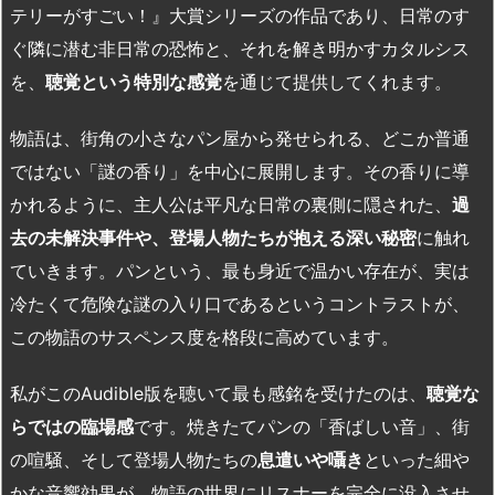
テリーがすごい！』大賞シリーズの作品であり、日常のす
ぐ隣に潜む非日常の恐怖と、それを解き明かすカタルシス
を、
聴覚という特別な感覚
を通じて提供してくれます。
物語は、街角の小さなパン屋から発せられる、どこか普通
ではない「謎の香り」を中心に展開します。その香りに導
かれるように、主人公は平凡な日常の裏側に隠された、
過
去の未解決事件や、登場人物たちが抱える深い秘密
に触れ
ていきます。パンという、最も身近で温かい存在が、実は
冷たくて危険な謎の入り口であるというコントラストが、
この物語のサスペンス度を格段に高めています。
私がこの
Audible
版を聴いて最も感銘を受けたのは、
聴覚な
らではの臨場感
です。焼きたてパンの「香ばしい音」、街
の喧騒、そして登場人物たちの
息遣いや囁き
といった細や
かな音響効果が、物語の世界にリスナーを完全に没入させ