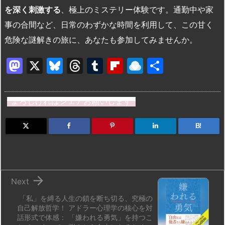
を深く刺激する
、極上のミステリー体験です。通勤中や家
事の合間など、日常のわずかな時間を利用して、この甘く
危険な謎解きの旅に、あなたも参加してみませんか。
M
X
Bl
T
T
Fl
R
共
a
u
hr
u
ip
ai
有
st
e
e
m
b
n
よろしければシェアお願いします
o
s
a
bl
o
dr
d
k
d
r
ar
o
B!
o
y
s
d
p.
n
io

Next
「私」を縛る人生の鎖を断ち切る、究極の
自己解放哲学！ アドラー心理学の核心を対
話形式で体感： 「嫌われる勇気」を持つこ