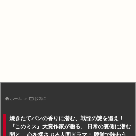

ホーム
>

お気に
焼きたてパンの香りに潜む、戦慄の謎を追え！
『このミス』大賞作家が贈る、 日常の裏側に潜む
闇と、 心を揺さぶる人間ドラマ： 聴覚で味わう、