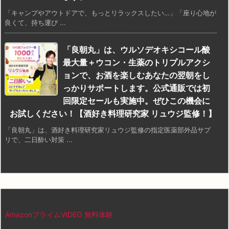
「キャンプやアウトドアで、もっとリラックスしたい…」「座り心地が
良くて、持ち運び ...
「良朝丸」は、ウルソデオキシコール酸
最大量＋ウコン・生薬のトリプルアクシ
ョンで、お酒を楽しむあなたの翌朝をし
っかりサポートします。公式通販では初
回限定セールも実施中。ぜひこの機会に
お試しください！【酒好き料理研究家 リュウジ監修！】
「良朝丸」は、酒好き料理研究家リュウジ監修の指定医薬部外品サプ
リで、二日酔い対策 ...
AmazonプライムVIDEO 無料体験