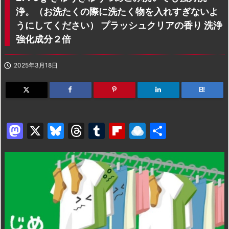
浄。（お洗たくの際に洗たく物を入れすぎないよ
うにしてください） プラッシュクリアの香り 洗浄
強化成分２倍

2025年3月18日
B!
M
X
Bl
T
T
Fl
R
共
a
u
hr
u
ip
ai
有
st
e
e
m
b
n
o
s
a
bl
o
dr
d
k
d
r
ar
o
o
y
s
d
p.
n
io