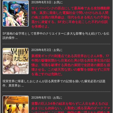
2026年8月3日
:
お気に
サイバーパンクの原点にして最高峰である攻殻機動隊
1巻。高度に発達した電脳社会で問いかけられる人間
の魂と自我の境界線は、現代を生きる私たちの予測を
遥かに凌駕する。SF史に革命を起こした不朽の伝説
を体感せよ。
SF漫画の金字塔として世界中のクリエイターに多大な影響を与え続けている伝
説的傑作 ...
2026年8月2日
:
お気に
新感覚ギャグの到達点である異世界おじさん8巻。17
年間の昏睡状態から目覚めた男が語る異世界生活の記
憶は、常識を破壊する異色の展開で全読者の腹筋を崩
壊させる。この破天荒な笑いの衝撃を体験せずに日常
を過ごすのは危険だ。
現実世界に帰還したおじさんが語る異世界での記憶を描いた爆笑必至の話題
作、異世界お ...
2026年8月1日
:
お気に
進撃の巨人34巻の結末を知らずに人生を終えるのは
あまりにも勿体ない。人類史に残る至高のダークファ
ンタジーがここに完結。物語の裏に隠された残酷な真