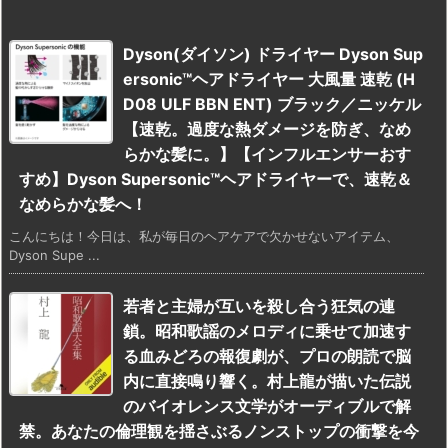
Dyson(ダイソン) ドライヤー Dyson Sup
ersonic™ヘアドライヤー 大風量 速乾 (H
D08 ULF BBN ENT) ブラック／ニッケル
【速乾。過度な熱ダメージを防ぎ、なめ
らかな髪に。】【インフルエンサーおす
すめ】Dyson Supersonic™ヘアドライヤーで、速乾＆
なめらかな髪へ！
こんにちは！今日は、私が毎日のヘアケアで欠かせないアイテム、
Dyson Supe ...
若者と主婦が互いを殺し合う狂気の連
鎖。昭和歌謡のメロディに乗せて加速す
る血みどろの報復劇が、プロの朗読で脳
内に直接鳴り響く。村上龍が描いた伝説
のバイオレンス文学がオーディブルで解
禁。あなたの倫理観を揺さぶるノンストップの衝撃を今