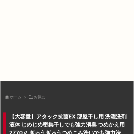

ホーム
>

お気に
【大容量】アタック抗菌EX 部屋干し用 洗濯洗剤
液体 じめじめ密集干しでも強力消臭 つめかえ用
2770ｇ ぎゅうぎゅうつめこみ洗いでも強力洗