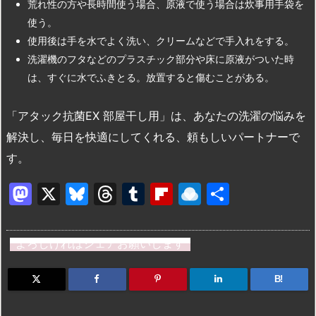
荒れ性の方や長時間使う場合、原液で使う場合は炊事用手袋を
使う。
使用後は手を水でよく洗い、クリームなどで手入れをする。
洗濯機のフタなどのプラスチック部分や床に原液がついた時
は、すぐに水でふきとる。放置すると傷むことがある。
「アタック抗菌EX 部屋干し用」は、あなたの洗濯の悩みを
解決し、毎日を快適にしてくれる、頼もしいパートナーで
す。
M
X
Bl
T
T
Fl
R
共
a
u
hr
u
ip
ai
有
st
e
e
m
b
n
よろしければシェアお願いします
o
s
a
bl
o
dr
d
k
d
r
ar
o
B!
o
y
s
d
p.