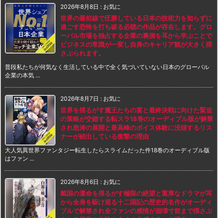
2026年8月8日
:
お気に
世界の最前線で圧勝している日本の技術力を知らずに
過ごす恐怖を打ち破る必聴の作品が存在します。グロ
ーバル市場を独占する企業の裏側を耳から学ぶことで
ビジネスの常識が一変し自身のキャリア観が大きく揺
さぶられます。
普段私たちが何気なく生活している中で全く気づいていない日本のグローバル
企業の本気 ...
2026年8月7日
:
お気に
世界を揺るがす魔王たちの宴と最終決戦に向けた緊迫
の策略が交錯する転スラ18巻のオーディブル版が解禁
され怒涛の展開と最高峰のボイス体験に没頭するリス
ナーが続出している衝撃の理由
大人気異世界ファンタジー転生したらスライムだった件18巻のオーディブル版
はファン ...
2026年8月6日
:
お気に
戴国の運命を揺るがす極限の絶望と重厚なドラマが耳
から全身を駆け巡る十二国記の歴史的名作がオーディ
ブルで解禁され全ファンの感情が崩壊寸前まで揺さぶ