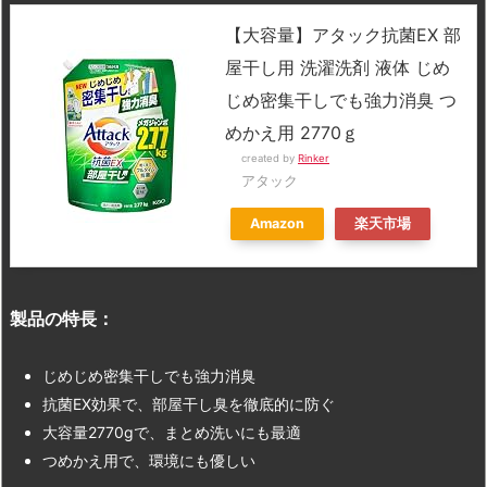
【大容量】アタック抗菌EX 部
屋干し用 洗濯洗剤 液体 じめ
じめ密集干しでも強力消臭 つ
めかえ用 2770ｇ
created by
Rinker
アタック
Amazon
楽天市場
製品の特長：
じめじめ密集干しでも強力消臭
抗菌EX効果で、部屋干し臭を徹底的に防ぐ
大容量2770gで、まとめ洗いにも最適
つめかえ用で、環境にも優しい