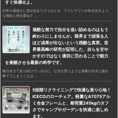
すぐ体感せよ。
日常の退屈さに息が詰まりそうなとき、アドレナリンが吹き出すよう
な熱狂に身を委ねて ...
過酷な努力で自分を追い詰めるのはもう
終わりにしませんか。限界まで頑張る人
ほど成果が出ないという残酷な真実。世
界最高峰の研究が証明した、自らを甘や
かすのではなく適切に労わることで能力
を覚醒させる最新の科学です。
毎日全力で走り続けているのに、なぜか思うような成果が出ずに疲れ
果ててしまうことは ...
5段階リクライニングで快適な座り心地！
ICECOのローチェア。軽量なA7075アル
ミ合金フレームと、耐荷重245kgのタフ
さでキャンプやガーデンを快適に楽しめ
ます。