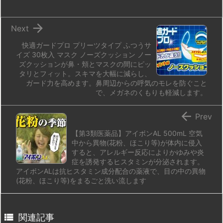
n
io

Next
快適ガードプロ プリーツタイプ ふつうサ
イズ 30枚入 マスク ノーズクッション ノー
ズクッションが鼻・頬とマスクの間にピッ
タリとフィット。スキマを大幅に減らし、
ガード力を高めます。鼻周辺からの呼気のモレを防ぐこと
で、メガネのくもりも軽減します。

Prev
【第3類医薬品】アイボンAL 500mL 空気
中から異物(花粉、ほこり等)が体内に侵入
すると、アレルギー反応によりかゆみや炎
症を誘発するヒスタミンが分泌されます。
アイボンALは抗ヒスタミン成分配合の薬液で、目の中の異物
(花粉、ほこり等)をまるごと洗い流します

関連記事