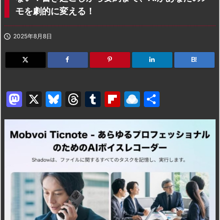
モを劇的に変える！

2025年8月8日
B!
M
X
Bl
T
T
Fl
R
共
a
u
hr
u
ip
ai
有
st
e
e
m
b
n
o
s
a
bl
o
dr
d
k
d
r
ar
o
o
y
s
d
p.
n
io