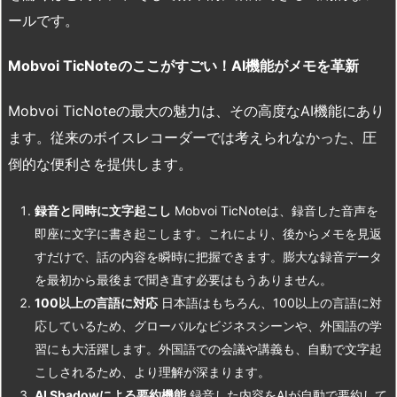
ールです。
Mobvoi TicNote
のここがすごい！AI
機能がメモを革新
Mobvoi TicNoteの最大の魅力は、その高度なAI機能にあり
ます。従来のボイスレコーダーでは考えられなかった、圧
倒的な便利さを提供します。
録音と同時に文字起こし
Mobvoi TicNoteは、録音した音声を
即座に文字に書き起こします。これにより、後からメモを見返
すだけで、話の内容を瞬時に把握できます。膨大な録音データ
を最初から最後まで聞き直す必要はもうありません。
100
以上の言語に対応
日本語はもちろん、100以上の言語に対
応しているため、グローバルなビジネスシーンや、外国語の学
習にも大活躍します。外国語での会議や講義も、自動で文字起
こしされるため、より理解が深まります。
AI Shadow
による要約機能
録音した内容をAIが自動で要約して