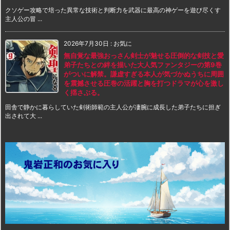
クソゲー攻略で培った異常な技術と判断力を武器に最高の神ゲーを遊び尽くす
主人公の冒 ...
2026年7月30日
:
お気に
無自覚な最強おっさん剣士が魅せる圧倒的な剣技と愛
弟子たちとの絆を描いた大人気ファンタジーの第9巻
がついに解禁。謙虚すぎる本人が気づかぬうちに周囲
を震撼させる圧巻の活躍と胸を打つドラマが心を激し
く揺さぶる。
田舎で静かに暮らしていた剣術師範の主人公が凄腕に成長した弟子たちに担ぎ
出されて大 ...