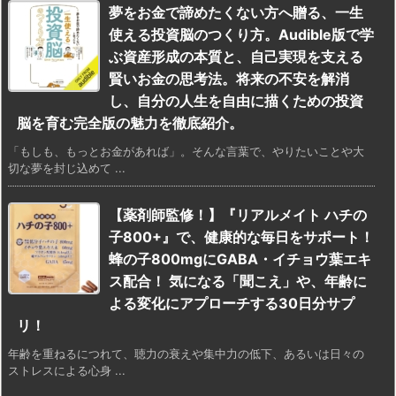
夢をお金で諦めたくない方へ贈る、一生
使える投資脳のつくり方。Audible版で学
ぶ資産形成の本質と、自己実現を支える
賢いお金の思考法。将来の不安を解消
し、自分の人生を自由に描くための投資
脳を育む完全版の魅力を徹底紹介。
「もしも、もっとお金があれば」。そんな言葉で、やりたいことや大
切な夢を封じ込めて ...
【薬剤師監修！】『リアルメイト ハチの
子800+』で、健康的な毎日をサポート！
蜂の子800mgにGABA・イチョウ葉エキ
ス配合！ 気になる「聞こえ」や、年齢に
よる変化にアプローチする30日分サプ
リ！
年齢を重ねるにつれて、聴力の衰えや集中力の低下、あるいは日々の
ストレスによる心身 ...