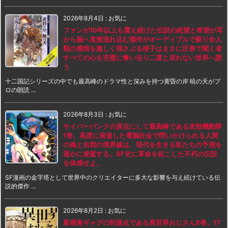
2026年8月4日
:
お気に
ファンが10年以上も震え続けた伝説の絶望と希望が耳
から脳へ直接流れ込む傑作がオーディブルで蘇り全人
類の感情を激しく揺さぶる様子はまさに圧巻で聞く者
すべての心を完璧に奪い去り二度と戻れない世界へ誘
う
十二国記シリーズの中でも最高峰のドラマ性と深みを持つ黄昏の岸 暁の天がプ
ロの朗読 ...
2026年8月3日
:
お気に
サイバーパンクの原点にして最高峰である攻殻機動隊
1巻。高度に発達した電脳社会で問いかけられる人間
の魂と自我の境界線は、現代を生きる私たちの予測を
遥かに凌駕する。SF史に革命を起こした不朽の伝説
を体感せよ。
SF漫画の金字塔として世界中のクリエイターに多大な影響を与え続けている伝
説的傑作 ...
2026年8月2日
:
お気に
新感覚ギャグの到達点である異世界おじさん8巻。17