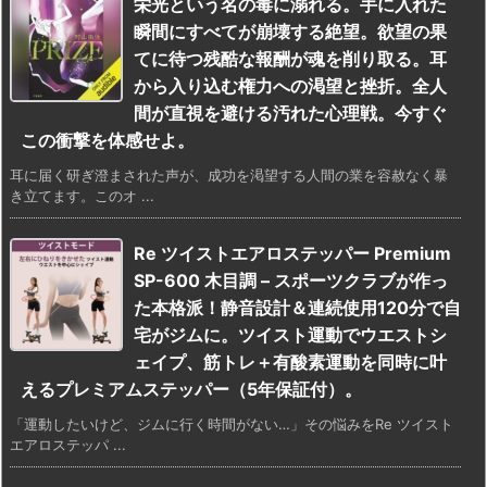
栄光という名の毒に溺れる。手に入れた
瞬間にすべてが崩壊する絶望。欲望の果
てに待つ残酷な報酬が魂を削り取る。耳
から入り込む権力への渇望と挫折。全人
間が直視を避ける汚れた心理戦。今すぐ
この衝撃を体感せよ。
耳に届く研ぎ澄まされた声が、成功を渇望する人間の業を容赦なく暴
き立てます。このオ ...
Re ツイストエアロステッパー Premium
SP-600 木目調 – スポーツクラブが作っ
た本格派！静音設計＆連続使用120分で自
宅がジムに。ツイスト運動でウエストシ
ェイプ、筋トレ＋有酸素運動を同時に叶
えるプレミアムステッパー（5年保証付）。
「運動したいけど、ジムに行く時間がない…」その悩みをRe ツイスト
エアロステッパ ...