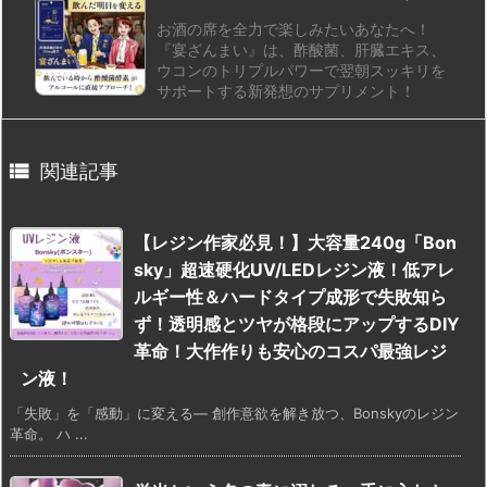
お酒の席を全力で楽しみたいあなたへ！
『宴ざんまい』は、酢酸菌、肝臓エキス、
ウコンのトリプルパワーで翌朝スッキリを
サポートする新発想のサプリメント！

関連記事
【レジン作家必見！】大容量240g「Bon
sky」超速硬化UV/LEDレジン液！低アレ
ルギー性＆ハードタイプ成形で失敗知ら
ず！透明感とツヤが格段にアップするDIY
革命！大作作りも安心のコスパ最強レジ
ン液！
「失敗」を「感動」に変える— 創作意欲を解き放つ、Bonskyのレジン
革命。 ハ ...