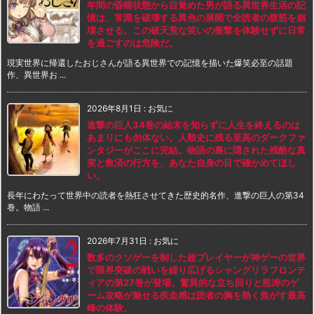
年間の昏睡状態から目覚めた男が語る異世界生活の記
憶は、常識を破壊する異色の展開で全読者の腹筋を崩
壊させる。この破天荒な笑いの衝撃を体験せずに日常
を過ごすのは危険だ。
現実世界に帰還したおじさんが語る異世界での記憶を描いた爆笑必至の話題
作、異世界お ...
2026年8月1日
:
お気に
進撃の巨人34巻の結末を知らずに人生を終えるのは
あまりにも勿体ない。人類史に残る至高のダークファ
ンタジーがここに完結。物語の裏に隠された残酷な真
実と救済の行方を、あなた自身の目で確かめてほし
い。
長年にわたって世界中の読者を熱狂させてきた歴史的名作、進撃の巨人の第34
巻。物語 ...
2026年7月31日
:
お気に
数多のクソゲーを制した超プレイヤーが神ゲーの世界
で限界突破の戦いを繰り広げるシャングリラフロンテ
ィアの第27巻が登場。驚異的な立ち回りと怒涛のゲ
ーム攻略が魅せる疾走感は読者の胸を熱く焦がす最高
峰の体験。