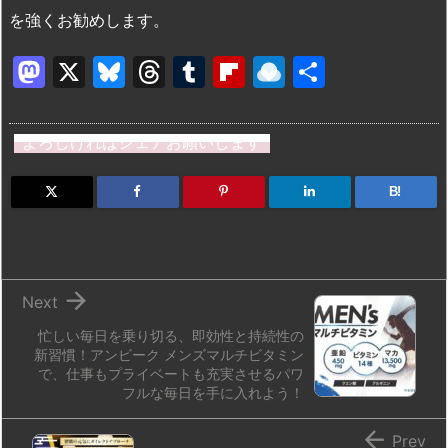
を強くお勧めします。
M
X
Bl
T
T
Fl
R
共
a
u
hr
u
ip
ai
有
st
e
e
m
b
n
よろしければシェアお願いします
o
s
a
bl
o
dr
d
k
d
r
ar
o
B!
o
y
s
d
p.
n
io

Next
忙しい毎日を乗り切る、即効性と持続性の
新習慣！アンビーク メンズマルチビタミン
で、仕事もプライベートも充実させるパワ
フルな毎日を手に入れよう！

Prev