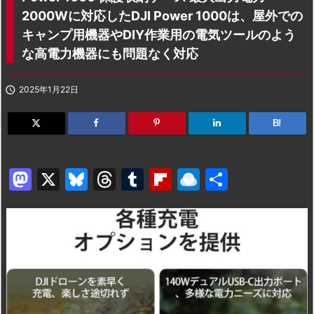
2000Wに対応したDJI Power 1000は、屋外での
キャンプ用機器やDIY作業用の電気ツールのよう
な高電力機器にも問題なく対応

2025年1月22日
B!
M
X
Bl
T
T
Fl
R
共
a
u
hr
u
ip
ai
有
st
e
e
m
b
n
o
s
a
bl
o
dr
d
k
d
r
ar
o
o
y
s
d
p.
n
io