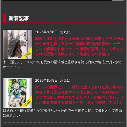
新着記事
2026年8月6日
:
お気に
戴国の運命を揺るがす極限の絶望と重厚なドラマが耳
から全身を駆け巡る十二国記の歴史的名作がオーディ
ブルで解禁され全ファンの感情が崩壊寸前まで揺さぶ
られる圧巻の体験を今すぐ体感するべき理由
十二国記シリーズの中でも異例の緊張感と重厚さを誇る白銀の墟 玄の月2巻の
オーディ ...
2026年8月5日
:
お気に
ゲームの世界にチート状態で放り出された男が宇宙を
舞台に暴れ回る爽快すぎる大人気シリーズ14巻のオー
ディブル版が解禁されて全リスナーの脳内アドレナリ
ンが限界突破する快感を今すぐ耳から体験してほしい
目覚めたら最強装備と宇宙船持ちだったので一戸建て目指して傭兵として自由
に生きたい ...