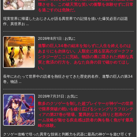
壊させる。この破天荒な笑いの衝撃を体験せずに日常
を過ごすのは危険だ。
現実世界に帰還したおじさんが語る異世界での記憶を描いた爆笑必至の話題
作、異世界お ...
2026年8月1日
:
お気に
進撃の巨人34巻の結末を知らずに人生を終えるのは
あまりにも勿体ない。人類史に残る至高のダークファ
ンタジーがここに完結。物語の裏に隠された残酷な真
実と救済の行方を、あなた自身の目で確かめてほし
い。
長年にわたって世界中の読者を熱狂させてきた歴史的名作、進撃の巨人の第34
巻。物語 ...
2026年7月31日
:
お気に
数多のクソゲーを制した超プレイヤーが神ゲーの世界
で限界突破の戦いを繰り広げるシャングリラフロンテ
ィアの第27巻が登場。驚異的な立ち回りと怒涛のゲ
ーム攻略が魅せる疾走感は読者の胸を熱く焦がす最高
峰の体験。
クソゲー攻略で培った異常な技術と判断力を武器に最高の神ゲーを遊び尽くす