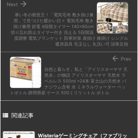

Next
寒い冬の救世主！「電気毛布 敷き掛け兼
用」で見つけた暖かい日々 電気毛布 敷き
掛け兼用 節電 4段階タイマー 140×80cm
切り忘れ防止タイマー付き 洗える 5段階温
度調整 電気ブランケット 防寒対策 肩掛け 膝掛け シングル
暖房器具 毛玉なし 丸洗い可 頭寒足熱

Prev
自然と暮らす。私と「アイリスオーヤマ 天
然水」の物語 アイリスオーヤマ 天然水 ラ
ベルレス 500ml ×24本 富士山の天然水 バ
ナジウム含有 水 ミネラルウォーター ペッ
トボトル 静岡県産 ケース 500ミリリットル ボトル

関連記事
Wisteriaゲーミングチェア（ファブリッ