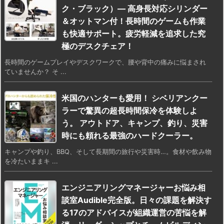
ク・ブラック）— 高身長対応シリンダー
＆オットマン付！長時間のゲームも作業
も快適サポート。疲労軽減を追求した究
極のデスクチェア！
長時間のゲームプレイやデスクワークで、腰や背中の痛みに悩まされ
ていませんか？ そ ...
米国のハンターも愛用！ シベリアンクー
ラーで驚異の超長時間保冷を体験しよ
う。 アウトドア、キャンプ、釣り、災害
時にも頼れる最強のハードクーラー。
キャンプや釣り、BBQ、そして長期間の旅行や災害時…。食材や飲み物
を冷たいままキ ...
エンジニアリングマネージャーお悩み相
談室Audible完全版。日々の課題を解決す
る17のアドバイスが組織運営の苦悩を解