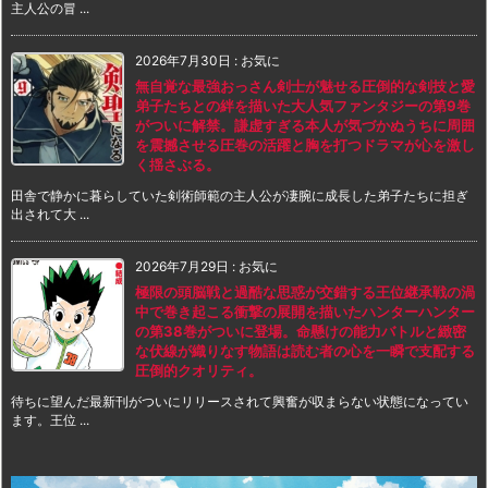
主人公の冒 ...
2026年7月30日
:
お気に
無自覚な最強おっさん剣士が魅せる圧倒的な剣技と愛
弟子たちとの絆を描いた大人気ファンタジーの第9巻
がついに解禁。謙虚すぎる本人が気づかぬうちに周囲
を震撼させる圧巻の活躍と胸を打つドラマが心を激し
く揺さぶる。
田舎で静かに暮らしていた剣術師範の主人公が凄腕に成長した弟子たちに担ぎ
出されて大 ...
2026年7月29日
:
お気に
極限の頭脳戦と過酷な思惑が交錯する王位継承戦の渦
中で巻き起こる衝撃の展開を描いたハンターハンター
の第38巻がついに登場。命懸けの能力バトルと緻密
な伏線が織りなす物語は読む者の心を一瞬で支配する
圧倒的クオリティ。
待ちに望んだ最新刊がついにリリースされて興奮が収まらない状態になってい
ます。王位 ...