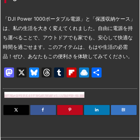
「DJI Power 1000ポータブル電源」と「保護収納ケース」
は、私の生活を大きく変えてくれました。自由に電源を持
ち運べることで、アウトドアでも家でも、安心して快適な
時間を過ごせます。このアイテムは、もはや生活の必需
品！ぜひ、あなたもこの便利さを体験してみてください。
M
X
Bl
T
T
Fl
R
共
a
u
hr
u
ip
ai
有
st
e
e
m
b
n
よろしければシェアお願いします
o
s
a
bl
o
dr
d
k
d
r
ar
o
B!
o
y
s
d
p.
n
io