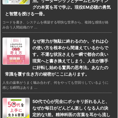
消。リーダーシップとチームビルディン
グの本質を耳で学ぶ。現役EM必聴の勇気
と智慧を授ける一冊。
コードを書き、システムを構築する明快な世界から、複雑な感情が絡
み合う人間組織のマ ...
なぜ努力が無駄に終わるのか。それは心
の使い方を根本から間違えているからで
す。不運な状況さえも一瞬で都合の良い
現実へと書き換えてしまう、人生が勝手
に好転し始める驚異の思考法。あなたの
常識を覆す生き方の秘密がここにあります。
人生の歯車がうまく噛み合わず、何をやっても空回りしているように
感じる瞬間はありま ...
50代で心が完全にポッキリ折れる人と、
なぜか毎日がどんどん楽しくなる人の決
定的な1差。精神科医の言葉を耳から流し