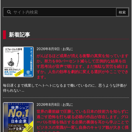
新着記事
2026年8月9日
:
お気に
がんばるほど成果が消える衝撃の真実を知っています
か。努力を90パーセント減らして圧倒的な結果を出
す思考法が音声で聴けます。まだ無駄な苦労を続けま
すか。人生の効率を劇的に変える選択が今ここででき
ます。
毎日遅くまで残業してヘトヘトになるまで働いているのに、思うような評価が
得られない ...
2026年8月8日
:
お気に
世界の最前線で圧勝している日本の技術力を知らずに
過ごす恐怖を打ち破る必聴の作品が存在します。グロ
ーバル市場を独占する企業の裏側を耳から学ぶことで
ビジネスの常識が一変し自身のキャリア観が大きく揺