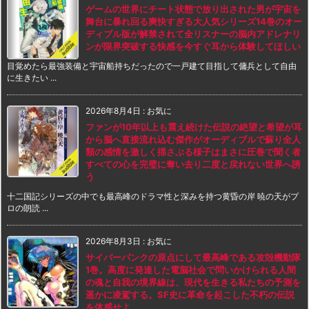
ゲームの世界にチート状態で放り出された男が宇宙を
舞台に暴れ回る爽快すぎる大人気シリーズ14巻のオー
ディブル版が解禁されて全リスナーの脳内アドレナリ
ンが限界突破する快感を今すぐ耳から体験してほしい
目覚めたら最強装備と宇宙船持ちだったので一戸建て目指して傭兵として自由
に生きたい ...
2026年8月4日
:
お気に
ファンが10年以上も震え続けた伝説の絶望と希望が耳
から脳へ直接流れ込む傑作がオーディブルで蘇り全人
類の感情を激しく揺さぶる様子はまさに圧巻で聞く者
すべての心を完璧に奪い去り二度と戻れない世界へ誘
う
十二国記シリーズの中でも最高峰のドラマ性と深みを持つ黄昏の岸 暁の天がプ
ロの朗読 ...
2026年8月3日
:
お気に
サイバーパンクの原点にして最高峰である攻殻機動隊
1巻。高度に発達した電脳社会で問いかけられる人間
の魂と自我の境界線は、現代を生きる私たちの予測を
遥かに凌駕する。SF史に革命を起こした不朽の伝説
を体感せよ。