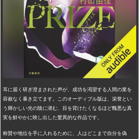
耳に届く研ぎ澄まされた声が、成功を渇望する人間の業を
容赦なく暴き立てます。このオーディブル版は、栄誉とい
う輝かしい光の陰に潜む、目を背けたくなるほど醜悪な真
実を鮮やかに映し出した驚異的な作品です。
称賛や地位を手に入れるために、人はどこまで自分を偽