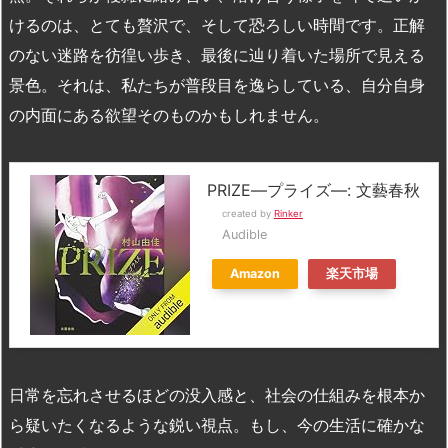
けるのは、とても贅沢で、そして恐ろしい時間です。正解
のない迷路を彷徨い歩き、最後に辿り着いた場所で見える
景色。それは、私たちが普段目を逸らしている、自分自身
の内面にある欲望そのものかもしれません。
PRIZE―プライズ―: 文藝春秋
created by
Rinker
Audible
Amazon
楽天市場
日常を忘れさせるほどの没入感と、社会の仕組みを根本か
ら疑いたくなるような鋭い視点。もし、今の生活に確かな