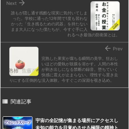

Next
誰もが隠し通す残酷な現実に気付いてしま
った。学校に通った12年間で1度も習わな
かった「生き残るための武器」を持たない
まま大人になった僕たちが、今すぐ手に入
れるべき最強の防衛策とは。

Prev
完熟した果実が腐ちる瞬間の美学。狂おし
いほどの愛執が鼓膜を溶かす。人間の本性
が剥き出しになる禁断の録音。堕ちていく
快感に震えが止まらない。理性すら置き去
りにする圧倒的な没入体験。今すぐこの深淵を覗き込め。

関連記事
宇宙の全記憶が集まる場所にアクセスし
未知の能力を目覚めさせる極限の精神ト