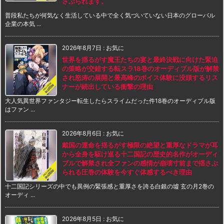
さぶられます。
普段私たちが何気なく生活している中で全く気づいていない日本のグローバル
企業の本気 ...
2026年8月7日
:
お気に
世界を揺るがす魔王たちの宴と最終決戦に向けた緊迫
の策略が交錯する転スラ18巻のオーディブル版が解禁
され怒涛の展開と最高峰のボイス体験に没頭するリス
ナーが続出している衝撃の理由
大人気異世界ファンタジー転生したらスライムだった件18巻のオーディブル版
はファン ...
2026年8月6日
:
お気に
戴国の運命を揺るがす極限の絶望と重厚なドラマが耳
から全身を駆け巡る十二国記の歴史的名作がオーディ
ブルで解禁され全ファンの感情が崩壊寸前まで揺さぶ
られる圧巻の体験を今すぐ体感するべき理由
十二国記シリーズの中でも異例の緊張感と重厚さを誇る白銀の墟 玄の月2巻の
オーディ ...
2026年8月5日
:
お気に