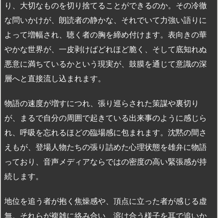
り、大切なものを切り捨てることができるのか。その冷徹
な問いかけが、朗読者の静かな、それでいて力強い語りに
よって増幅され、聴く者の胸を締め付けます。表向きの華
やかな世界が、一皮剥けばどれほど脆く、そして底知れぬ
悪意に満ちているかという現実が、鼓膜を通じて意識の深
層へと直接流し込まれます。
物語の速度が増すにつれ、張り巡らされた策謀や裏切り
が、まるで自分の周囲で起きている出来事のように感じら
れ、呼吸を忘れるほどの臨場感に包まれます。沈黙の間さ
えもが、登場人物たちの張り詰めた心理状態を雄弁に物語
っており、音声メディアならではの密度の高い緊張感が持
続します。
地位を追う者が抱く焦燥感や、頂点に立った者が感じる虚
無。それらが複雑に絡み合い、溶け合う様子を耳で追いか