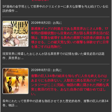
SF漫画の金字塔として世界中のクリエイターに多大な影響を与え続けている伝
説的傑作 ...
2026年8月2日
:
お気に
新感覚ギャグの到達点である異世界おじさん8巻。17
年間の昏睡状態から目覚めた男が語る異世界生活の記
憶は、常識を破壊する異色の展開で全読者の腹筋を崩
壊させる。この破天荒な笑いの衝撃を体験せずに日常
を過ごすのは危険だ。
現実世界に帰還したおじさんが語る異世界での記憶を描いた爆笑必至の話題
作、異世界お ...
2026年8月1日
:
お気に
進撃の巨人34巻の結末を知らずに人生を終えるのは
あまりにも勿体ない。人類史に残る至高のダークファ
ンタジーがここに完結。物語の裏に隠された残酷な真
実と救済の行方を、あなた自身の目で確かめてほし
い。
長年にわたって世界中の読者を熱狂させてきた歴史的名作、進撃の巨人の第34
巻。物語 ...