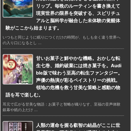
リップ。毎晩のルーティンを書き換えて
現実世界の限界を突破する、スピリチュ
アルと脳科学が融合した未体験の覚醒体
験がここから始まります。
いつもと同じように眠りにつくだけの時間が、もしも全く違う世界へ
の入り口になるとし ...
甘いお菓子と鮮やかな機略。おかしな転
生七巻、婚約破棄には焼き菓子を。Audi
ble版で味わう至高の転生ファンタジー。
声優の熱演が彩るペイストリーの挑戦。
領地の危機を救う甘美な策略と感動の物
語を耳で楽しむ。
耳元で広がる甘美な物語：お菓子と智略が織りなす、至福の音声体験
銀幕や紙の上だけ ...
人類の運命を握る叡智の結晶がここに世