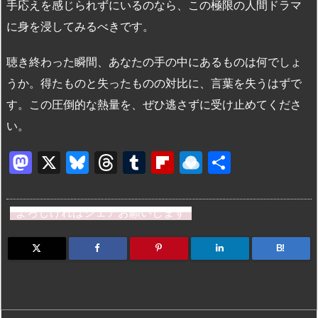
手応えを感じられずにいるのなら、この極限の人間ドラマ
に身を浸してみるべきです。
聴き終わった瞬間、あなたの手の中にあるものは何でしょ
うか。得たものと失ったものの対比に、言葉を失うはずで
す。この圧倒的な熱量を、ぜひ逃さずに受け止めてくださ
い。
M
X
Bl
T
T
Fl
R
共
a
u
hr
u
ip
ai
有
st
e
e
m
b
n
よろしければシェアお願いします
o
s
a
bl
o
dr
d
k
d
r
ar
o
B!
o
y
s
d
p.
n
io