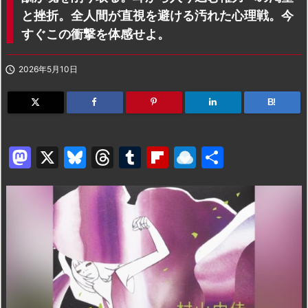
と挫折。全人間が直視を避ける汚れた心理戦。今
すぐこの衝撃を体感せよ。

2026年5月10日
B!
M
X
Bl
T
T
Fl
R
共
a
u
hr
u
ip
ai
有
st
e
e
m
b
n
o
s
a
bl
o
dr
d
k
d
r
ar
o
o
y
s
d
p.
n
io