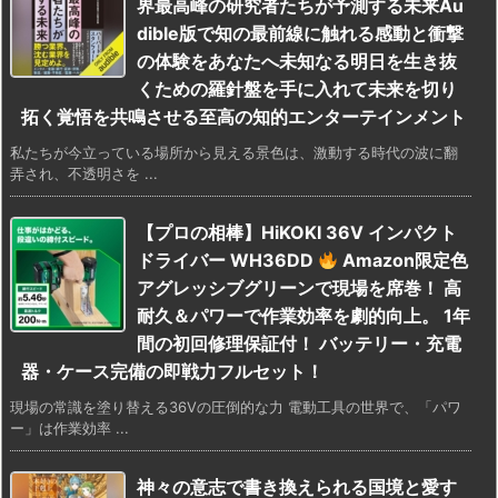
界最高峰の研究者たちが予測する未来Au
dible版で知の最前線に触れる感動と衝撃
の体験をあなたへ未知なる明日を生き抜
くための羅針盤を手に入れて未来を切り
拓く覚悟を共鳴させる至高の知的エンターテインメント
私たちが今立っている場所から見える景色は、激動する時代の波に翻
弄され、不透明さを ...
【プロの相棒】HiKOKI 36V インパクト
ドライバー WH36DD
Amazon限定色
アグレッシブグリーンで現場を席巻！ 高
耐久＆パワーで作業効率を劇的向上。 1年
間の初回修理保証付！ バッテリー・充電
器・ケース完備の即戦力フルセット！
現場の常識を塗り替える36Vの圧倒的な力 電動工具の世界で、「パワ
ー」は作業効率 ...
神々の意志で書き換えられる国境と愛す