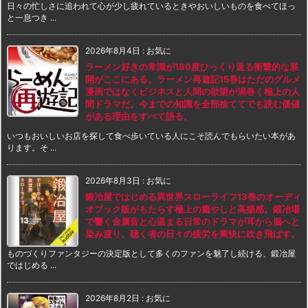
日々の忙しさに追われて心が少し疲れているときやおいしいものを食べてほっ
と一息つき ...
2026年8月4日
:
お気に
ラーメン好きの常識が180度ひっくり返る衝撃的な展
開がここにある。ラーメン再遊記15巻はただのグルメ
漫画ではなくビジネスと人間の欲望が渦巻く極上の人
間ドラマだ。今までの知識を全部捨ててでも読む価値
がある理由をすべて語る。
いつもおいしいお店を探して食べ歩いている人にこそ読んでもらいたい本があ
ります。そ ...
2026年8月3日
:
お気に
鍛冶屋ではじめる異世界スローライフ13巻のオーディ
オブック版がもたらす極上の癒やしと高揚感。鍛冶場
で響く金属音と心温まる日常のドラマが耳から脳へと
染み渡り、聴く者の日々の疲労を爽快に吹き飛ばす。
ものづくりファンタジーの決定版として多くのファンを魅了し続ける、鍛冶屋
ではじめる ...
2026年8月2日
:
お気に