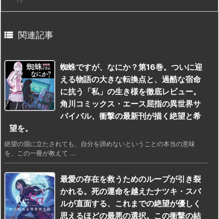

関連記事
蜘蛛ですが、なにか？第16巻。ついに迎
える物語の大きな転換点と、過酷な宿命
に抗う「私」の生き様を徹底レビュー。
角川コミックス・エース屈指の異世界サ
バイバル、衝撃の最新刊が描く絶望と希
望を。
絶望の淵に立たされても、自分を諦めないということの本当の意味
を、この一冊が教えて ...
最愛の存在を救うためのループが引き裂
かれる。死の運命を越えたナツキ・スバ
ルが直面する、これまでの絶望が優しく
思えるほどの最悪の選択。この衝撃の結