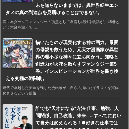
末を知らないままでは、異世界転生エン
タメの真の到達点を見届けることはできない。
異世界ダークファンタジーの頂点として君臨し続ける物語が、45巻と
いう大台を迎えて ...
描いたものが現実化する神の画力。最愛
の母親を救うため、元天才漫画家が異世
界の理不尽な神々に立ち向かう。知略と
創造力が火花を散らすファンタジー第5
巻。インスピレーションが世界を書き換
える究極の戦闘劇。
現代で卓越した実績を残した漫画家が、自らの描いたイラストを実体
化させるという破格 ...
誰でも”天才になる”方法 仕事、勉強、人
間関係、自己改造、未来……すべてにおい
て自分は変えられる！●好きな仕事では