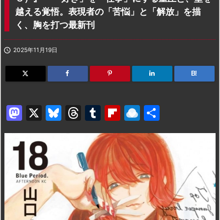
越える覚悟。表現者の「苦悩」と「解放」を描
く、胸を打つ最新刊

2025年11月19日
B!
M
X
Bl
T
T
Fl
R
共
a
u
hr
u
ip
ai
有
st
e
e
m
b
n
o
s
a
bl
o
dr
d
k
d
r
ar
o
o
y
s
d
p.
n
io