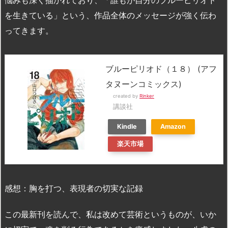
悩みも深く描かれており、「誰もが自分のブルーピリオド
を生きている」という、作品全体のメッセージが強く伝わ
ってきます。
ブルーピリオド（１８） (アフ
タヌーンコミックス)
created by
Rinker
講談社
Kindle
Amazon
楽天市場
感想：胸を打つ、表現者の切実な記録
この最新刊を読んで、私は改めて芸術というものが、いか