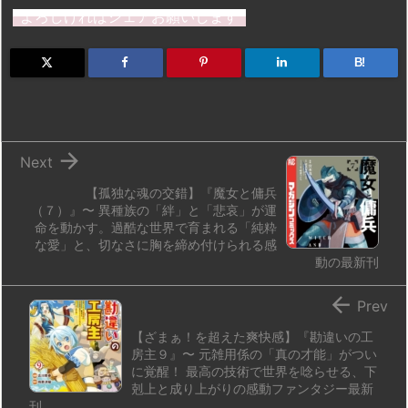
st
e
e
m
b
n
よろしければシェアお願いします
o
s
a
bl
o
dr
d
k
d
r
ar
o
B!
o
y
s
d
p.
n
io

Next
【孤独な魂の交錯】『魔女と傭兵
（７）』〜 異種族の「絆」と「悲哀」が運
命を動かす。過酷な世界で育まれる「純粋
な愛」と、切なさに胸を締め付けられる感
動の最新刊

Prev
【ざまぁ！を超えた爽快感】『勘違いの工
房主９』〜 元雑用係の「真の才能」がつい
に覚醒！ 最高の技術で世界を唸らせる、下
剋上と成り上がりの感動ファンタジー最新
刊