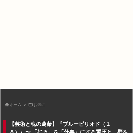

ホーム
>

お気に
【芸術と魂の葛藤】『ブルーピリオド（１
８）』〜 「好き」を「仕事」にする重圧と、壁を