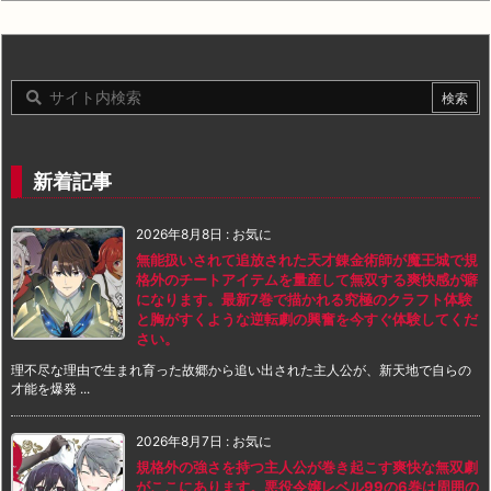
新着記事
2026年8月8日
:
お気に
無能扱いされて追放された天才錬金術師が魔王城で規
格外のチートアイテムを量産して無双する爽快感が癖
になります。最新7巻で描かれる究極のクラフト体験
と胸がすくような逆転劇の興奮を今すぐ体験してくだ
さい。
理不尽な理由で生まれ育った故郷から追い出された主人公が、新天地で自らの
才能を爆発 ...
2026年8月7日
:
お気に
規格外の強さを持つ主人公が巻き起こす爽快な無双劇
がここにあります。悪役令嬢レベル99の6巻は周囲の