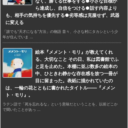
なく、勝てる仕事をする●小さな目標か
ら達成し、自信をつける●話す内容より
も、相手の気持ちを優先する●劣等感は克服せず、武器
に変える
「誰でも”天才になる”方法」の物語 昔々、小さな村にタカシという少
年が住んでいま ...
絵本『メメント・モリ』が教えてくれ
る、大切なこと その日、私は図書館でふ
と足を止めた。本棚に並ぶ数多の絵本の
中、ひときわ静かな存在感を放つ一冊が
目に留まった。表紙に描かれていたの
は、一輪の花とともに書かれたタイトル——『メメン
ト・モリ』。
ラテン語で「死を忘れるな」という意味だということを、以前どこか
で聞いたことがあっ ...