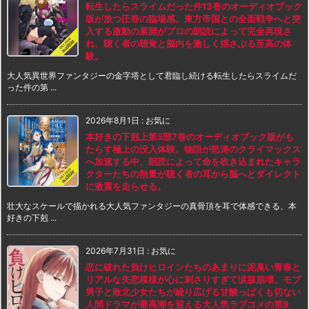
転生したらスライムだった件13巻のオーディオブック
版が放つ圧巻の臨場感。東方帝国との全面戦争へと突
入する激動の展開がプロの朗読によって完全再現さ
れ、聴く者の聴覚と脳内を激しく揺さぶる至高の体
験。
大人気異世界ファンタジーの金字塔として君臨し続ける転生したらスライムだ
った件の第 ...
2026年8月1日
:
お気に
本好きの下剋上第5部7巻のオーディオブック版がも
たらす極上の没入体験。物語が怒涛のクライマックス
へ加速する中、朗読によって命を吹き込まれたキャラ
クターたちの熱量が聴く者の耳から脳へとダイレクト
に激震を走らせる。
壮大なスケールで描かれる大人気ファンタジーの真骨頂を耳で体感できる、本
好きの下剋 ...
2026年7月31日
:
お気に
恋に破れた負けヒロインたちのあまりに泥臭い青春と
リアルな失恋模様が心に刺さりすぎて涙腺崩壊。モブ
男子と敗北少女たちが繰り広げる甘酸っぱくも切ない
人間ドラマが最高潮を迎える大人気ラブコメの第9