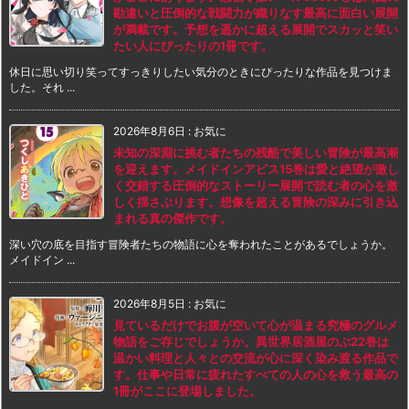
勘違いと圧倒的な戦闘力が織りなす最高に面白い展開
が満載です。予想を遥かに超える展開でスカッと笑い
たい人にぴったりの1冊です。
休日に思い切り笑ってすっきりしたい気分のときにぴったりな作品を見つけま
した。それ ...
2026年8月6日
:
お気に
未知の深淵に挑む者たちの残酷で美しい冒険が最高潮
を迎えます。メイドインアビス15巻は愛と絶望が激し
く交錯する圧倒的なストーリー展開で読む者の心を激
しく揺さぶります。想像を超える冒険の深みに引き込
まれる真の傑作です。
深い穴の底を目指す冒険者たちの物語に心を奪われたことがあるでしょうか。
メイドイン ...
2026年8月5日
:
お気に
見ているだけでお腹が空いて心が温まる究極のグルメ
物語をご存じでしょうか。異世界居酒屋のぶ22巻は
温かい料理と人々との交流が心に深く染み渡る作品で
す。仕事や日常に疲れたすべての人の心を救う最高の
1冊がここに登場しました。