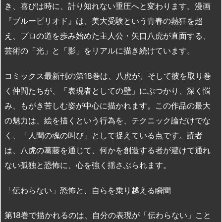
き、喜びは時に、計り知れない重圧へと変わります。漫画
『ブルーピリオド』は、美大受験という青春の熱狂を超
え、プロの道を歩み始めた主人公・矢口八虎が直面する、
芸術の「光」と「影」をリアルに描き続けています。
コミックス最新刊の第18巻は、八虎が、そして彼を取り巻
く仲間たちが、「表現者としての壁」にぶつかり、深く悩
み、もがき苦しむ姿が中心に描かれます。この作品の最大
の魅力は、絵を描くという行為を、テクニック論だけでな
く、「人間の魂の叫び」として捉えている点です。読者
は、八虎の葛藤を通じて、何かを創造する者が避けて通れ
ない孤独と恐怖に、心を強く揺さぶられます。
「伝わらない」恐怖と、自らを乗り越える瞬間
第18巻で描かれるのは、自分の表現が「伝わらない」こと