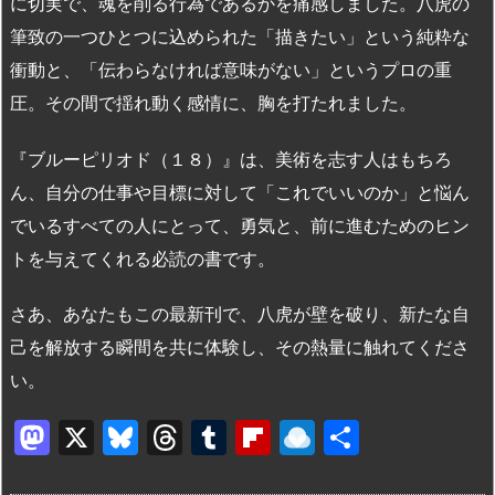
に切実で、魂を削る行為であるかを痛感しました。八虎の
筆致の一つひとつに込められた「描きたい」という純粋な
衝動と、「伝わらなければ意味がない」というプロの重
圧。その間で揺れ動く感情に、胸を打たれました。
『ブルーピリオド（１８）』は、美術を志す人はもちろ
ん、自分の仕事や目標に対して「これでいいのか」と悩ん
でいるすべての人にとって、勇気と、前に進むためのヒン
トを与えてくれる必読の書です。
さあ、あなたもこの最新刊で、八虎が壁を破り、新たな自
己を解放する瞬間を共に体験し、その熱量に触れてくださ
い。
M
X
Bl
T
T
Fl
R
共
a
u
hr
u
ip
ai
有