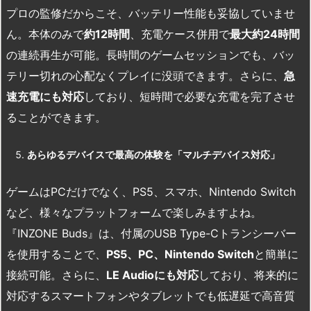
プロの監修だからこそ、バッテリー性能も妥協していませ
ん。本体のみで
約
12
時間
、充電ケース併用で
最大約
24
時間
の連続再生が可能。長時間のゲームセッションでも、バッ
テリー切れの心配なくプレイに没頭できます。さらに、
急
速充電にも対応
しており、短時間で必要な充電を完了させ
ることができます。
あらゆるデバイスで最高の体験を「マルチデバイス対応」
ゲームはPCだけでなく、PS5、スマホ、Nintendo Switch
など、様々なプラットフォームで楽しみますよね。
『INZONE Buds』は、付属のUSB Type-Cトランシーバー
を使用することで、
PS5
、PC
、Nintendo Switch
と簡単に
接続可能。さらに、
LE Audio
にも対応
しており、将来的に
対応するスマートフォンやタブレットでも低遅延で高音質