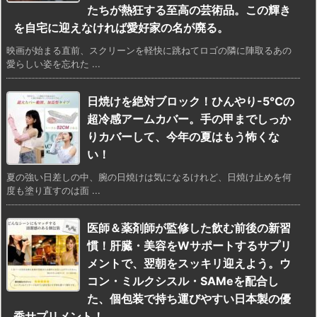
たちが熱狂する至高の芸術品。この輝き
を自宅に迎えなければ愛好家の名が廃る。
映画が始まる直前、スクリーンを軽快に跳ねてロゴの隣に陣取るあの
愛らしい姿を忘れた ...
日焼けを絶対ブロック！ひんやり-5℃の
超冷感アームカバー。手の甲までしっか
りカバーして、今年の夏はもう怖くな
い！
夏の強い日差しの中、腕の日焼けは気になるけれど、日焼け止めを何
度も塗り直すのは面 ...
医師＆薬剤師が監修した飲む前後の新習
慣！肝臓・美容をWサポートするサプリ
メントで、翌朝をスッキリ迎えよう。ウ
コン・ミルクシスル・SAMeを配合し
た、個包装で持ち運びやすい日本製の優
秀サプリメント！