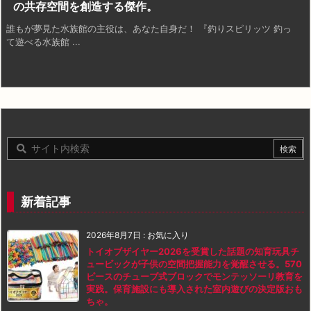
の共存空間を創造する傑作。
誰もが夢見た水族館の主役は、あなた自身だ！ 『釣りスピリッツ 釣っ
て遊べる水族館 ...
新着記事
2026年8月7日
:
お気に入り
トイオブザイヤー2026を受賞した話題の知育玩具チ
ュービックが子供の空間把握能力を覚醒させる。570
ピースのチューブ式ブロックでモンテッソーリ教育を
実践。保育施設にも導入された室内遊びの決定版おも
ちゃ。