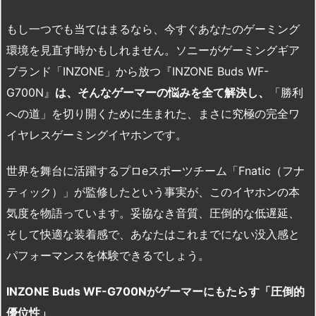
もし一つでも当てはまるなら、今すぐあなたのゲーミング
環境を見直す時かもしれません。ソニーがゲーミングギア
ブランド「INZONE」から放つ『INZONE Buds WF-
G700N』
は、そんなゲーマーの悩みを全て解決し、
「勝利
への道」を切り開くために生まれた、まさに究極の完全ワ
イヤレスゲーミングイヤホンです。
世界を舞台に活躍するプロeスポーツチーム「Fnatic（フナ
ティック）」が監修したという事実が、このイヤホンの本
気度を物語っています。妥協なき音質、圧倒的な低遅延、
そして快適な装着感で、あなたはこれまでにない没入感と
パフォーマンスを体験できるでしょう。
INZONE Buds WF-G700N
がゲーマーにもたらす「圧倒的
優位性」