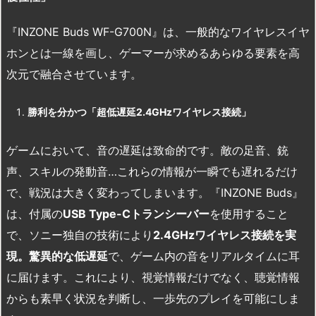
『INZONE Buds WF-G700N』は、一般的なワイヤレスイヤ
ホンとは一線を画し、ゲーマーが求めるあらゆる要素を高
次元で融合させています。
勝利を分かつ「超低遅延2.4GHz
ワイヤレス接続」
ゲームにおいて、音の遅延は致命的です。敵の足音、銃
声、スキルの発動音…これらの情報が一瞬でも遅れるだけ
で、戦況は大きく変わってしまいます。『INZONE Buds』
は、付属の
USB Type-C
トランシーバー
を使用すること
で、ソニー独自の技術により
2.4GHz
ワイヤレス接続を実
現。驚異的な低遅延
で、ゲーム内の音をリアルタイムに耳
に届けます。これにより、視覚情報だけでなく、聴覚情報
からも素早く状況を判断し、一歩先のプレイを可能にしま