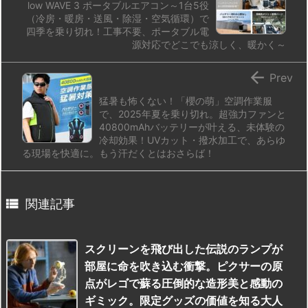
low WAVE 3 ポータブルエアコン～1台5役
（冷房・暖房・送風・除湿・空気循環）で
四季を乗り切れ！工事不要、ポータブル電
源対応でどこでも涼しく、暖かく～

Prev
猛暑も怖くない！「櫻の萌」空調作業服
で、2025年夏を乗り切れ。超強力ファンと
40800mAhバッテリーが叶える、未体験の
冷却効果！UVカット・撥水加工で、あらゆ
る現場を快適に。もう汗だくとはおさらば！

関連記事
スクリーンを飛び出した伝説のランプが
部屋に命を吹き込む衝撃。ピクサーの原
点がレゴで蘇る圧倒的な造形美と感動の
ギミック。限定グッズの価値を知る大人