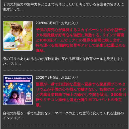
子供の創造力や集中力をどこまでも伸ばしたいと考えている保護者の皆さんに
絶対知って ...
2026年8月6日
:
お気に入り
子供の探究心が爆発するスカイベーシックの小型デジ
タル顕微鏡が好奇心を強烈に刺激する。2インチ画面
と1000倍ズームでミクロの世界を鮮明に映し出す。
持ち運べる画期的な知育ギアとして誕生日に選ばれる
逸品。
身の回りのあらゆるものが探検対象に変わる画期的な教育ツールを発見しまし
た。 スカ ...
2026年8月5日
:
お気に入り
部屋が一瞬で幻想的な星空へ変身する家庭用プラネタ
リウムが子供の心を掴んで離さない。15枚のスライド
と内蔵音楽15曲で極上の癒やし空間を演出。360度回
転やリモコン操作も備えた誕生日プレゼントの決定
版。
自宅の部屋を一瞬で幻想的なテーマパークのような空間に変えてくれる注目の
インテリア ...