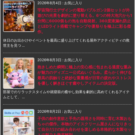
2026年8月4日
:
お気に入り
宇宙飛行士デザインの電動バブルガン2個セットが外
遊びの光景を劇的に塗り替える。6つの特大泡穴から1
分間に6000個もの泡を自動発射。360度液漏れ防止
とLEDライト搭載でキャンプや夏祭りを極上に彩る傑
作。
休日のお出かけやイベントを最高に盛り上げてくれる屋外アクティビティの救
世主を見つ ...
2026年8月3日
:
お気に入り
抱きしめた瞬間に極上の安心感に包まれる適度な重み
が魅力のディズニー公式ぬいぐるみ。柔らかく伸びる
最高の肌触りと絶妙な重量感が日常の疲れやストレス
を優しく解きほぐす癒やしアイテムの決定版。
部屋でのリラックスタイムや就寝前の癒やし効果を劇的に高めてくれるアイテ
ムとして、 ...
2026年8月2日
:
お気に入り
子供の創作意欲と手先の器用さを同時に育む木製おも
ちゃの傑作。本物のアイスクリーム屋さんになりきっ
て自分だけの組み合わせを楽しめる本格的な木製セッ
トの魅力を徹底解剖。