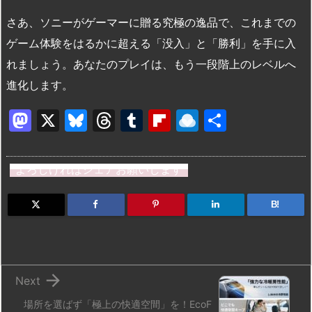
さあ、ソニーがゲーマーに贈る究極の逸品で、これまでの
ゲーム体験をはるかに超える「没入」と「勝利」を手に入
れましょう。あなたのプレイは、もう一段階上のレベルへ
進化します。
M
X
Bl
T
T
Fl
R
共
a
u
hr
u
ip
ai
有
st
e
e
m
b
n
よろしければシェアお願いします
o
s
a
bl
o
dr
d
k
d
r
ar
o
B!
o
y
s
d
p.
n
io

Next
場所を選ばず「極上の快適空間」を！EcoF