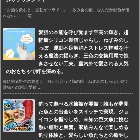
「お酒を飲むと、翌朝がツライ…」 「飲み会の後、なんだか顔色が優
れない…」 「毎 ...
愛猫の本能を呼び覚ます至高の輝き。超
軽量シリコン製猫じゃらし、ねずみのし
っぽ。運動不足解消とストレス軽減を叶
える魔法の揺らぎ。三色の交換用尾で飽
きさせない工夫。室内外で愛される人気
のおもちゃで絆を深める。
瞳に宿る野生の輝きと、分かち合う至福の時：ねずみのしっぽが紡ぐ
愛猫との対話 愛猫 ...
釣って遊べる水族館が開館！誰もが夢見
た魚との出会いをスイッチで実現。ジョ
イコンを握りしめ、未知の巨大魚に挑む
熱い感動と興奮。家族みんなで楽しめる
釣り体験と、愛らしい魚たちとの癒やし