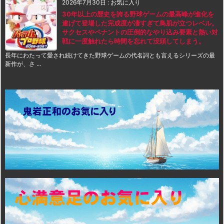
2026年7月30日
:
お気に入り
30年以上の歴史を誇る野球ゲームの最高峰が進化を
遂げて登場した完成度が凄すぎて鳥肌が立つレベル。
サクセスやペナントの圧倒的なやり込み要素と熱い対
戦に一度触れたら時間を忘れて没頭してしまう。
長年にわたって愛され続けてきた野球ゲームの代名詞とも言えるシリーズの最
新作が、さ ...