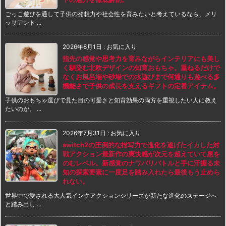
ごっこ遊びを通して子供の発想力や社会性を育みたいと考えているなら、メリ
ッサアンド ...
2026年8月1日
:
お気に入り
指先の感覚や思考力を育みながらインテリアにも美し
く馴染む北欧デザインの知育おもちゃ。重ねるだけで
なくお風呂場や砂場での水遊びまで何通りも遊べる多
機能さで子供の成長を支えるギフトの定番アイテム。
子供のおもちゃ選びで見た目の可愛さと知育効果の両方を重視したい人に教え
たいのが、 ...
2026年7月31日
:
お気に入り
switch2の圧倒的な描写力で進化を遂げたイカした対
戦アクション最新作の爽快感が次元を超えていて息を
のむレベル。新感覚のナワバリバトルと手に汗握る未
知の探索要素に一度足を踏み入れたら最後もう止めら
れない。
世界中で愛される大人気インクアクションシリーズが新たな進化のステージへ
と踏み出し ...