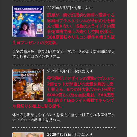
2026年8月5日
:
お気に入り
部屋が一瞬で幻想的な星空へ変身する
家庭用プラネタリウムが子供の心を掴
んで離さない。15枚のスライドと内蔵
音楽15曲で極上の癒やし空間を演出。
360度回転やリモコン操作も備えた誕
生日プレゼントの決定版。
自宅の部屋を一瞬で幻想的なテーマパークのような空間に変え
てくれる注目のインテリア ...
2026年8月4日
:
お気に入り
宇宙飛行士デザインの電動バブルガン
2個セットが外遊びの光景を劇的に塗
り替える。6つの特大泡穴から1分間に
6000個もの泡を自動発射。360度液
漏れ防止とLEDライト搭載でキャンプ
や夏祭りを極上に彩る傑作。
休日のお出かけやイベントを最高に盛り上げてくれる屋外アク
ティビティの救世主を見つ ...
2026年8月3日
:
お気に入り