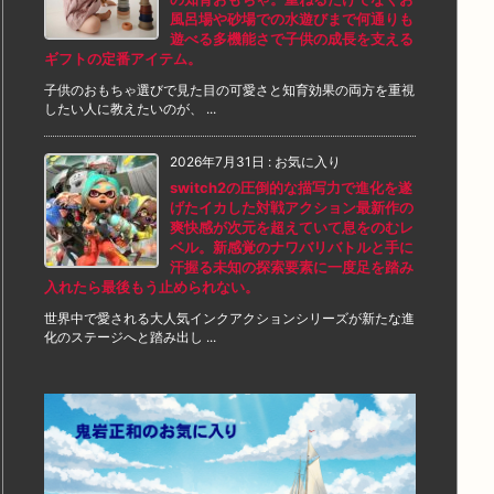
風呂場や砂場での水遊びまで何通りも
遊べる多機能さで子供の成長を支える
ギフトの定番アイテム。
子供のおもちゃ選びで見た目の可愛さと知育効果の両方を重視
したい人に教えたいのが、 ...
2026年7月31日
:
お気に入り
switch2の圧倒的な描写力で進化を遂
げたイカした対戦アクション最新作の
爽快感が次元を超えていて息をのむレ
ベル。新感覚のナワバリバトルと手に
汗握る未知の探索要素に一度足を踏み
入れたら最後もう止められない。
世界中で愛される大人気インクアクションシリーズが新たな進
化のステージへと踏み出し ...