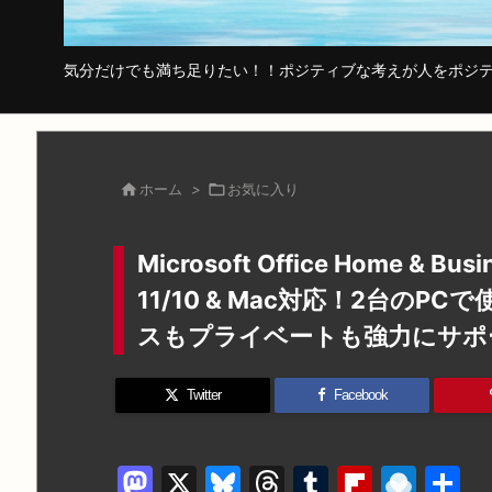
気分だけでも満ち足りたい！！ポジティブな考えが人をポジテ

ホーム
>

お気に入り
Microsoft Office Home & Bu
11/10 & Mac対応！2台のP
スもプライベートも強力にサポ
Twitter
Facebook
M
X
Bl
T
T
Fl
R