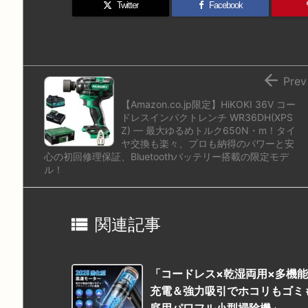
d
k
d
r
ar
o
Twitter
Facebook
o
y
s
d
p.
n
io

Prev
【Amazon.co.jp限定】HiKOKI 36V コー
ドレスインパクトレンチ WR36DH(XPS
Z) — 最大ゆるめトルク650N・m！タイ
ヤ交換も楽々、プロも納得のパワーと安
心の初回修理保証、Bluetoothバッテリー搭載の限定モデ
ル！

関連記事
「コードレス×乾湿両用×多機能！S
充電＆強力吸引でホコリもゴミ
庭用パワフル小型掃除機」