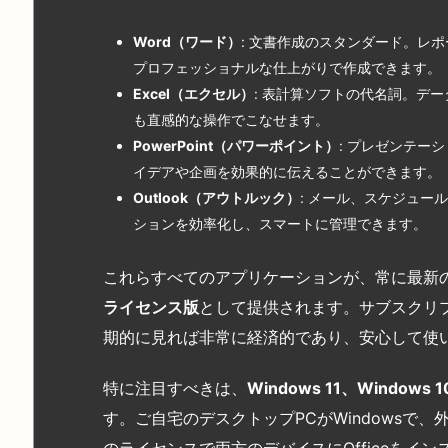
Word
（ワード）
: 文書作成のスタンダード。レ
プロフェッショナルな仕上がりで作成できます。
Excel
（エクセル）
: 表計算ソフトの代名詞。デ
も直感的な操作でこなせます。
PowerPoint
（パワーポイント）
: プレゼンテー
イデアや企画を効果的に伝えることができます。
Outlook
（アウトルック）
: メール、スケジュ
ションを効率化し、スマートに管理できます。
これらすべてのアプリケーションが、常に最新
ライセンス版
として提供されます。サブスクリ
期的に見れば非常に経済的であり、安心して使
特に注目すべきは、
Windows 11
、Windows 1
す。ご自宅のデスクトップPCがWindowsで、
のライセンスで両方のデバイスにOfficeをイ