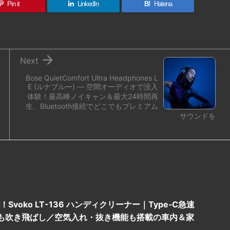
Pin it
LinkedIn
B!
Hatena

Next
Bose QuietComfort Ultra Headphones L
E (ルナブルー) — 空間オーディオで没入
体験！最高峰ノイキャン＆最大24時間再
生、Bluetooth接続でどこでもプレミアム
サウンドを
voko LT-136 ハンディクリーナー｜Type‑C急速
も吹き飛ばし／空気入れ・抜き機能も搭載の車内＆家