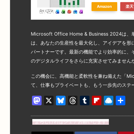
Amazon
楽天
Microsoft Office Home & Busine
は、あなたの生産性を最大化し、アイデアを形
パートナーです。最新の機能でより効率的に、
のデジタルライフをさらに充実させてみません
この機会に、高機能と柔軟性を兼ね備えた「Microsoft 
て、仕事もプライベートも、もう一歩先のステ
M
X
Bl
T
T
Fl
R
a
u
hr
u
ip
ai
st
e
e
m
b
n
よろしければシェアお願いします
o
s
a
bl
o
dr