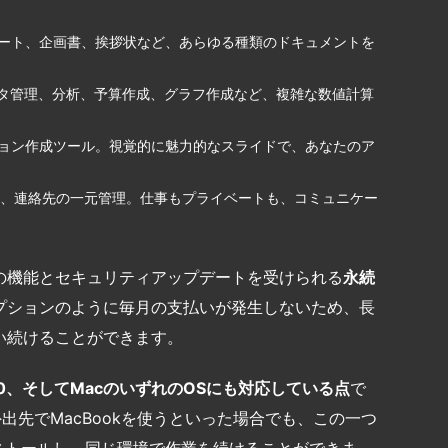
ポート、企画書、挨拶状など、あらゆる種類のドキュメントを
ータ管理、分析、予算作成、グラフ作成など、複雑な数値計算
ション作成ツール。視覚的に魅力的なスライドで、あなたのア
ール、連絡先の一元管理。仕事もプライベートも、コミュニケー
の機能とセキュリティアップデートを受けられる
永続
プションのように毎月の支払いが発生しないため、長
い続けることができます。
0
、そしてMac
のいずれのOS
にも対応している点
で
外出先でMacBookを使うといった場合でも、この一つ
ンストールし、同じ環境で作業を続けることができま