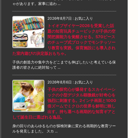
ゃがあります。家事に追わ ...
2026年8月7日
:
お気に入り
トイオブザイヤー2026を受賞した話
題の知育玩具チュービックが子供の空
間把握能力を覚醒させる。570ピース
のチューブ式ブロックでモンテッソー
リ教育を実践。保育施設にも導入され
た室内遊びの決定版おもちゃ。
子供の創造力や集中力をどこまでも伸ばしたいと考えている保
護者の皆さんに絶対知って ...
2026年8月6日
:
お気に入り
子供の探究心が爆発するスカイベーシ
ックの小型デジタル顕微鏡が好奇心を
強烈に刺激する。2インチ画面と1000
倍ズームでミクロの世界を鮮明に映し
出す。持ち運べる画期的な知育ギアと
して誕生日に選ばれる逸品。
身の回りのあらゆるものが探検対象に変わる画期的な教育ツー
ルを発見しました。 スカ ...