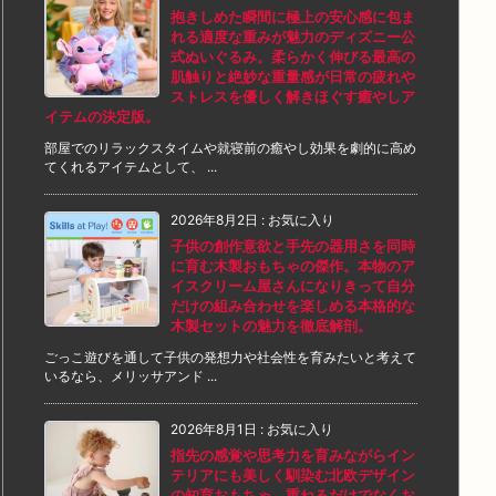
抱きしめた瞬間に極上の安心感に包ま
れる適度な重みが魅力のディズニー公
式ぬいぐるみ。柔らかく伸びる最高の
肌触りと絶妙な重量感が日常の疲れや
ストレスを優しく解きほぐす癒やしア
イテムの決定版。
部屋でのリラックスタイムや就寝前の癒やし効果を劇的に高め
てくれるアイテムとして、 ...
2026年8月2日
:
お気に入り
子供の創作意欲と手先の器用さを同時
に育む木製おもちゃの傑作。本物のア
イスクリーム屋さんになりきって自分
だけの組み合わせを楽しめる本格的な
木製セットの魅力を徹底解剖。
ごっこ遊びを通して子供の発想力や社会性を育みたいと考えて
いるなら、メリッサアンド ...
2026年8月1日
:
お気に入り
指先の感覚や思考力を育みながらイン
テリアにも美しく馴染む北欧デザイン
の知育おもちゃ。重ねるだけでなくお