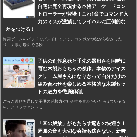
自宅に完全再現する本格アーケードコン
トローラーが登場！これ1台でコマンド入
力のミスが激減してライバルに圧倒的な
差をつける！
格闘ゲームをパッドでプレイしていて、コンボがつながらなかった
り、大事な場面で必殺 ...
子供の創作意欲と手先の器用さを同時に
育む木製おもちゃの傑作。本物のアイス
クリーム屋さんになりきって自分だけの
組み合わせを楽しめる本格的な木製セッ
トの魅力を徹底解剖。
ごっこ遊びを通して子供の発想力や社会性を育みたいと考えているな
ら、メリッサアンド ...
「耳の解放」がもたらす驚きの快適さ！
周囲の音も大切な会話も逃さない、新時