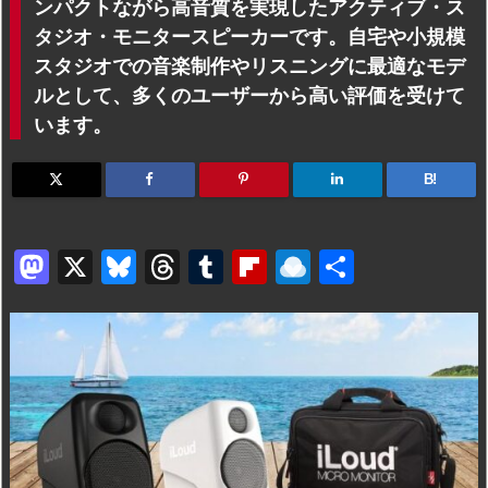
ンパクトながら高音質を実現したアクティブ・ス
タジオ・モニタースピーカーです。自宅や小規模
スタジオでの音楽制作やリスニングに最適なモデ
ルとして、多くのユーザーから高い評価を受けて
います。
B!
M
X
Bl
T
T
Fl
R
共
a
u
hr
u
ip
ai
有
st
e
e
m
b
n
o
s
a
bl
o
dr
d
k
d
r
ar
o
o
y
s
d
p.
n
io