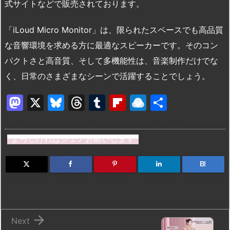
式サイトなどで販売されております。
「iLoud Micro Monitor」は、限られたスペースでも高品質
な音響環境を求める方に最適なスピーカーです。そのコン
パクトさと高音質、そして多機能性は、音楽制作だけでな
く、日常のさまざまなシーンで活躍することでしょう。
M
X
Bl
T
T
Fl
R
共
a
u
hr
u
ip
ai
有
st
e
e
m
b
n
よろしければシェアお願いします
o
s
a
bl
o
dr
d
k
d
r
ar
o
B!
o
y
s
d
p.
n
io

Next