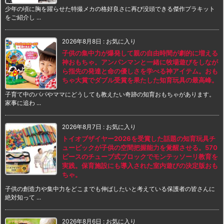
少年の頃に胸を躍らせた特撮メカの格好良さに再び没頭できる傑作プラキット
をご紹介し ...
2026年8月8日
:
お気に入り
子供の集中力が爆発して親の自由時間が劇的に増える
神おもちゃ。アンパンマンと一緒に牧場遊びをしなが
ら指先の発達と命の優しさを学べる神アイテム。おも
ちゃ大賞でダブル受賞を果たした知育玩具の最高峰。
子育て中のパパやママにどうしても教えたい奇跡の知育おもちゃがあります。
家事に追わ ...
2026年8月7日
:
お気に入り
トイオブザイヤー2026を受賞した話題の知育玩具チ
ュービックが子供の空間把握能力を覚醒させる。570
ピースのチューブ式ブロックでモンテッソーリ教育を
実践。保育施設にも導入された室内遊びの決定版おも
ちゃ。
子供の創造力や集中力をどこまでも伸ばしたいと考えている保護者の皆さんに
絶対知って ...
2026年8月6日
:
お気に入り