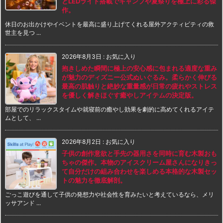
とLEDライト搭載でキャンプや夏祭りを極上に彩る傑
作。
休日のお出かけやイベントを最高に盛り上げてくれる屋外アクティビティの救
世主を見つ ...
2026年8月3日
:
お気に入り
抱きしめた瞬間に極上の安心感に包まれる適度な重み
が魅力のディズニー公式ぬいぐるみ。柔らかく伸びる
最高の肌触りと絶妙な重量感が日常の疲れやストレス
を優しく解きほぐす癒やしアイテムの決定版。
部屋でのリラックスタイムや就寝前の癒やし効果を劇的に高めてくれるアイテ
ムとして、 ...
2026年8月2日
:
お気に入り
子供の創作意欲と手先の器用さを同時に育む木製おも
ちゃの傑作。本物のアイスクリーム屋さんになりきっ
て自分だけの組み合わせを楽しめる本格的な木製セッ
トの魅力を徹底解剖。
ごっこ遊びを通して子供の発想力や社会性を育みたいと考えているなら、メリ
ッサアンド ...