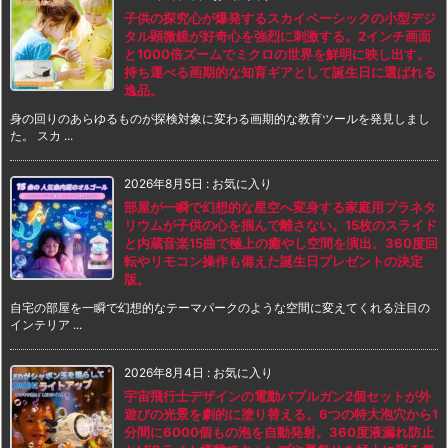
子供の探究心が爆発するスカイベーシックの小型デジ
タル顕微鏡が好奇心を強烈に刺激する。2インチ画面
と1000倍ズームでミクロの世界を鮮明に映し出す。
持ち運べる画期的な知育ギアとして誕生日に選ばれる
逸品。
身の回りのあらゆるものが探検対象に変わる画期的な教育ツールを発見しまし
た。 スカ ...
2026年8月5日
:
お気に入り
部屋が一瞬で幻想的な星空へ変身する家庭用プラネタ
リウムが子供の心を掴んで離さない。15枚のスライド
と内蔵音楽15曲で極上の癒やし空間を演出。360度回
転やリモコン操作も備えた誕生日プレゼントの決定
版。
自宅の部屋を一瞬で幻想的なテーマパークのような空間に変えてくれる注目の
インテリア ...
2026年8月4日
:
お気に入り
宇宙飛行士デザインの電動バブルガン2個セットが外
遊びの光景を劇的に塗り替える。6つの特大泡穴から1
分間に6000個もの泡を自動発射。360度液漏れ防止