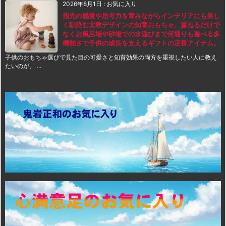
2026年8月1日
:
お気に入り
指先の感覚や思考力を育みながらインテリアにも美し
く馴染む北欧デザインの知育おもちゃ。重ねるだけで
なくお風呂場や砂場での水遊びまで何通りも遊べる多
機能さで子供の成長を支えるギフトの定番アイテム。
子供のおもちゃ選びで見た目の可愛さと知育効果の両方を重視したい人に教え
たいのが、 ...