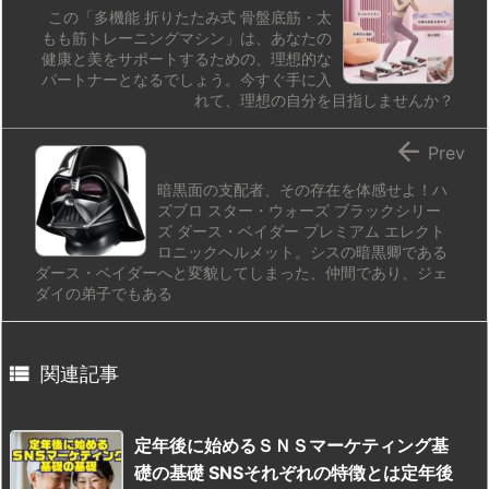
この「多機能 折りたたみ式 骨盤底筋・太
もも筋トレーニングマシン」は、あなたの
健康と美をサポートするための、理想的な
パートナーとなるでしょう。今すぐ手に入
れて、理想の自分を目指しませんか？

Prev
暗黒面の支配者、その存在を体感せよ！ハ
ズブロ スター・ウォーズ ブラックシリー
ズ ダース・ベイダー プレミアム エレクト
ロニックヘルメット。シスの暗黒卿である
ダース・ベイダーへと変貌してしまった、仲間であり、ジェ
ダイの弟子でもある

関連記事
定年後に始めるＳＮＳマーケティング基
礎の基礎 SNSそれぞれの特徴とは定年後