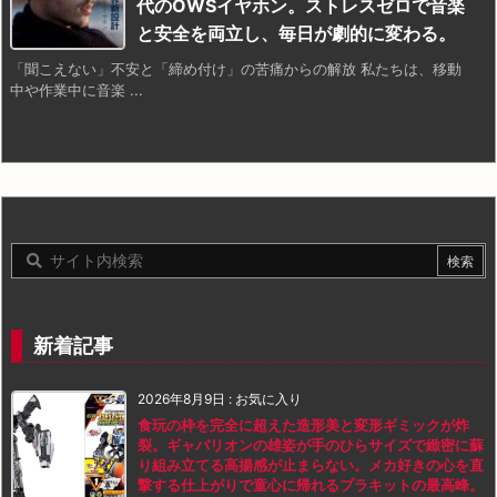
代のOWSイヤホン。ストレスゼロで音楽
と安全を両立し、毎日が劇的に変わる。
「聞こえない」不安と「締め付け」の苦痛からの解放 私たちは、移動
中や作業中に音楽 ...
新着記事
2026年8月9日
:
お気に入り
食玩の枠を完全に超えた造形美と変形ギミックが炸
裂。ギャバリオンの雄姿が手のひらサイズで緻密に蘇
り組み立てる高揚感が止まらない。メカ好きの心を直
撃する仕上がりで童心に帰れるプラキットの最高峰。