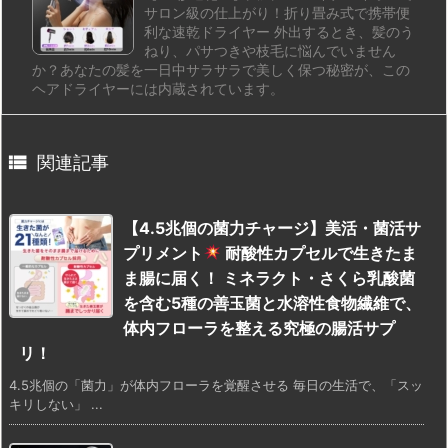
サロン級の仕上がり！折り畳み式で携帯便
利な速乾ドライヤー 外出するとき、髪のう
ねり、パサつきや枝毛に悩んでいません
か？あなたの髪を一日中サラサラで美しく保つ秘密が、この
ヘアドライヤーには内蔵されています。

関連記事
【4.5兆個の菌力チャージ】美活・菌活サ
プリメント
耐酸性カプセルで生きたま
ま腸に届く！ ミネラクト・さくら乳酸菌
を含む5種の善玉菌と水溶性食物繊維で、
体内フローラを整える究極の腸活サプ
リ！
4.5兆個の「菌力」が体内フローラを覚醒させる 毎日の生活で、「スッ
キリしない」 ...