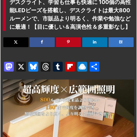
デスクライト、学習も仕事も快適に 100個の高性
能LEDビーズを搭載し、デスクライトは最大800
ルーメンで、市販品より明るく、作業や勉強など
に最適！【目に優しい＆高演色性＆多重影なし】
B!
M
X
Bl
T
T
Fl
R
共
a
u
hr
u
ip
ai
有
st
e
e
m
b
n
o
s
a
bl
o
dr
d
k
d
r
ar
o
o
y
s
d
p.
n
io