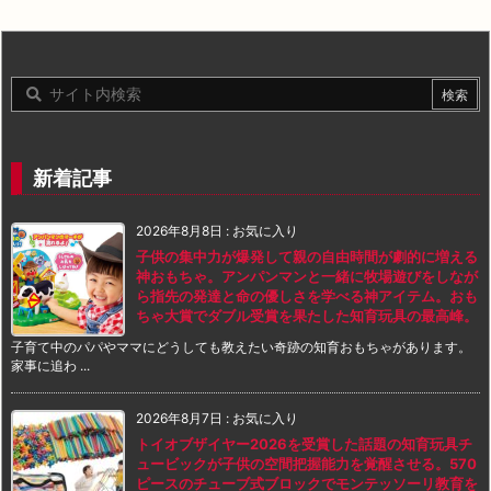
新着記事
2026年8月8日
:
お気に入り
子供の集中力が爆発して親の自由時間が劇的に増える
神おもちゃ。アンパンマンと一緒に牧場遊びをしなが
ら指先の発達と命の優しさを学べる神アイテム。おも
ちゃ大賞でダブル受賞を果たした知育玩具の最高峰。
子育て中のパパやママにどうしても教えたい奇跡の知育おもちゃがあります。
家事に追わ ...
2026年8月7日
:
お気に入り
トイオブザイヤー2026を受賞した話題の知育玩具チ
ュービックが子供の空間把握能力を覚醒させる。570
ピースのチューブ式ブロックでモンテッソーリ教育を