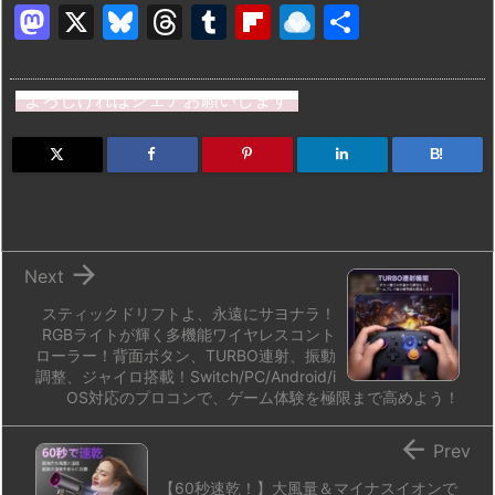
M
X
Bl
T
T
Fl
R
共
a
u
hr
u
ip
ai
有
st
e
e
m
b
n
よろしければシェアお願いします
o
s
a
bl
o
dr
d
k
d
r
ar
o
B!
o
y
s
d
p.
n
io

Next
スティックドリフトよ、永遠にサヨナラ！
RGBライトが輝く多機能ワイヤレスコント
ローラー！背面ボタン、TURBO連射、振動
調整、ジャイロ搭載！Switch/PC/Android/i
OS対応のプロコンで、ゲーム体験を極限まで高めよう！

Prev
【60秒速乾！】大風量＆マイナスイオンで