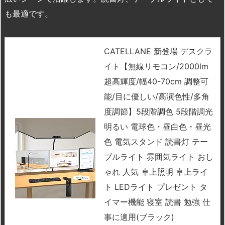
も最適です。
CATELLANE 新登場 デスクラ
イト【無線リモコン/2000lm
超高輝度/幅40-70cm 調整可
能/目に優しい/高演色性/多角
度調節】5段階調色 5段階調光
明るい 電球色・昼白色・昼光
色 電気スタンド 読書灯 テー
ブルライト 雰囲気ライト おし
ゃれ 人気 卓上照明 卓上ライ
ト LEDライト プレゼント タ
イマー機能 寝室 読書 勉強 仕
事に適用(ブラック)