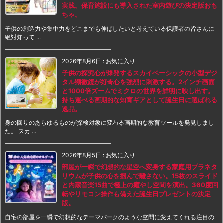
実践。保育施設にも導入された室内遊びの決定版おも
ちゃ。
子供の創造力や集中力をどこまでも伸ばしたいと考えている保護者の皆さんに
絶対知って ...
2026年8月6日
:
お気に入り
子供の探究心が爆発するスカイベーシックの小型デジ
タル顕微鏡が好奇心を強烈に刺激する。2インチ画面
と1000倍ズームでミクロの世界を鮮明に映し出す。
持ち運べる画期的な知育ギアとして誕生日に選ばれる
逸品。
身の回りのあらゆるものが探検対象に変わる画期的な教育ツールを発見しまし
た。 スカ ...
2026年8月5日
:
お気に入り
部屋が一瞬で幻想的な星空へ変身する家庭用プラネタ
リウムが子供の心を掴んで離さない。15枚のスライド
と内蔵音楽15曲で極上の癒やし空間を演出。360度回
転やリモコン操作も備えた誕生日プレゼントの決定
版。
自宅の部屋を一瞬で幻想的なテーマパークのような空間に変えてくれる注目の