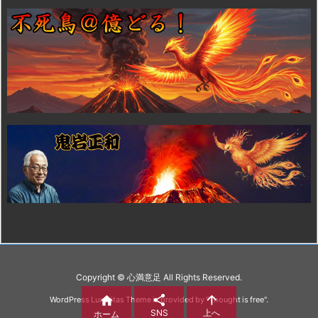
Copyright ©
心満意足
All Rights Reserved.



WordPress Luxeritas Theme is provided by "
Thought is free
".
SNS
上へ
ホーム