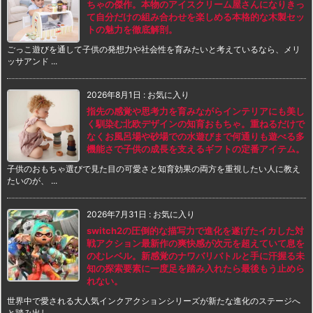
ちゃの傑作。本物のアイスクリーム屋さんになりきっ
て自分だけの組み合わせを楽しめる本格的な木製セッ
トの魅力を徹底解剖。
ごっこ遊びを通して子供の発想力や社会性を育みたいと考えているなら、メリ
ッサアンド ...
2026年8月1日
:
お気に入り
指先の感覚や思考力を育みながらインテリアにも美し
く馴染む北欧デザインの知育おもちゃ。重ねるだけで
なくお風呂場や砂場での水遊びまで何通りも遊べる多
機能さで子供の成長を支えるギフトの定番アイテム。
子供のおもちゃ選びで見た目の可愛さと知育効果の両方を重視したい人に教え
たいのが、 ...
2026年7月31日
:
お気に入り
switch2の圧倒的な描写力で進化を遂げたイカした対
戦アクション最新作の爽快感が次元を超えていて息を
のむレベル。新感覚のナワバリバトルと手に汗握る未
知の探索要素に一度足を踏み入れたら最後もう止めら
れない。
世界中で愛される大人気インクアクションシリーズが新たな進化のステージへ
と踏み出し ...