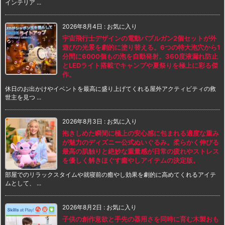
インテリア ...
2026年8月4日
:
お気に入り
宇宙飛行士デザインの電動バブルガン2個セットが外
遊びの光景を劇的に塗り替える。6つの特大泡穴から1
分間に6000個もの泡を自動発射。360度液漏れ防止
とLEDライト搭載でキャンプや夏祭りを極上に彩る傑
作。
休日のお出かけやイベントを最高に盛り上げてくれる屋外アクティビティの救
世主を見つ ...
2026年8月3日
:
お気に入り
抱きしめた瞬間に極上の安心感に包まれる適度な重み
が魅力のディズニー公式ぬいぐるみ。柔らかく伸びる
最高の肌触りと絶妙な重量感が日常の疲れやストレス
を優しく解きほぐす癒やしアイテムの決定版。
部屋でのリラックスタイムや就寝前の癒やし効果を劇的に高めてくれるアイテ
ムとして、 ...
2026年8月2日
:
お気に入り
子供の創作意欲と手先の器用さを同時に育む木製おも