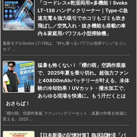
「コードレス×乾湿両用×多機能！Svoko
LT-136 ハンディクリーナー｜Type‑C急
速充電＆強力吸引でホコリもゴミも吹き
飛ばし／空気入れ・抜き機能も搭載の車
内＆家庭用パワフル小型掃除機」
最新モデルSvoko LT‑136は、“持ち運べるパワフル清掃マシン”をコン
セプ ...
猛暑も怖くない！「櫻の萌」空調作業服
で、2025年夏を乗り切れ。超強力ファン
と40800mAhバッテリーが叶える、未体
験の冷却効果！UVカット・撥水加工で、
あらゆる現場を快適に。もう汗だくとは
おさらば！
「櫻の萌」空調作業服 ファンバッテリーセット：真夏の作業を快適に
変える、2025 ...
【日本新薬の記憶対策】臨床試験済「バ