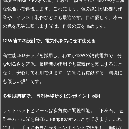
高演色性Ra＞95を実現しており、照らされた物の色を自然
な色合いで再現します。これにより、色の識別が必要な作
業や、イラスト制作などにも最適です。目に優しく、本来
の色を忠実に映し出す光は、作業の質を高めます。
12W
省エネ設計で、電気代を気にせず使える
高性能LEDチップを採用し、わずか12Wの消費電力で十分
な明るさを確保。長時間の使用でも電気代を気にすること
なく、安心して利用できます。節電にも貢献する、環境に
も優しい設計です。
多角度調整で、
원하는
場所をピンポイント照射
ライトヘッドとアームは多角度に調整可能。上下左右、 원
하는方向に光を自在に направлятьことができます。これ
により、手元に必要な光をピンポイントで照射し、無駄な