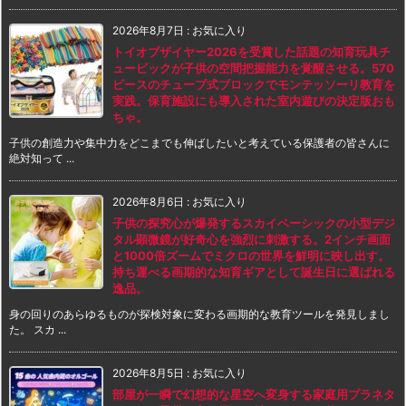
2026年8月7日
:
お気に入り
トイオブザイヤー2026を受賞した話題の知育玩具チ
ュービックが子供の空間把握能力を覚醒させる。570
ピースのチューブ式ブロックでモンテッソーリ教育を
実践。保育施設にも導入された室内遊びの決定版おも
ちゃ。
子供の創造力や集中力をどこまでも伸ばしたいと考えている保護者の皆さんに
絶対知って ...
2026年8月6日
:
お気に入り
子供の探究心が爆発するスカイベーシックの小型デジ
タル顕微鏡が好奇心を強烈に刺激する。2インチ画面
と1000倍ズームでミクロの世界を鮮明に映し出す。
持ち運べる画期的な知育ギアとして誕生日に選ばれる
逸品。
身の回りのあらゆるものが探検対象に変わる画期的な教育ツールを発見しまし
た。 スカ ...
2026年8月5日
:
お気に入り
部屋が一瞬で幻想的な星空へ変身する家庭用プラネタ