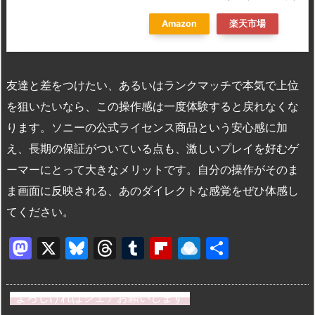
Amazon
楽天市場
友達と差をつけたい、あるいはランクマッチで本気で上位
を狙いたいなら、この操作感は一度体験すると戻れなくな
ります。ソニーの公式ライセンス商品という安心感に加
え、長期の保証がついている点も、激しいプレイを好むゲ
ーマーにとって大きなメリットです。自分の操作がそのま
ま画面に反映される、あのダイレクトな感覚をぜひ体感し
てください。
M
X
Bl
T
T
Fl
R
共
a
u
hr
u
ip
ai
有
st
e
e
m
b
n
よろしければシェアお願いします