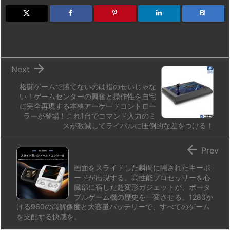
o
s
a
bl
o
dr
d
k
d
r
ar
o
B!
o
y
s
d
p.
n
io

Next
格闘ゲームで勝てないのは指のせいじゃな
い！ゲームセンターの興奮と操作性を自宅
に完全再現する本格アーケードコントロー
ラーが登場！これ1台でコマンド入力のミ
スが激減してライバルに圧倒的な差をつける！

Prev
画面をスライドした瞬間に隠されたキーボ
ードが出現する。高性能プロセッサーを心
臓部に宿した超変形ガジェットが、ポータ
ブルゲーム機の歴史を一変させる。1280か
ける960の高解像度と大容量バッテリーで、すべてのゲーム
を支配する快感を。