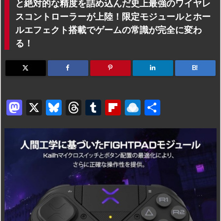
と絶対的な精度を詰め込んだ史上最強のワイヤレ
スコントローラーが上陸！限定モジュールとホー
ルエフェクト搭載でゲームの常識が完全に変わ
る！
B!
M
X
Bl
T
T
Fl
R
共
a
u
hr
u
ip
ai
有
st
e
e
m
b
n
o
s
a
bl
o
dr
d
k
d
r
ar
o
o
y
s
d
p.
n
io