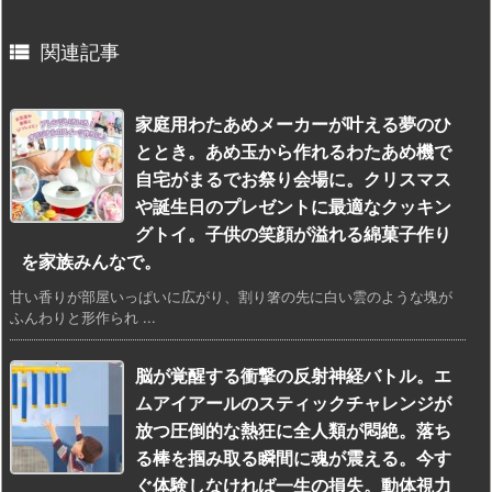

関連記事
家庭用わたあめメーカーが叶える夢のひ
ととき。あめ玉から作れるわたあめ機で
自宅がまるでお祭り会場に。クリスマス
や誕生日のプレゼントに最適なクッキン
グトイ。子供の笑顔が溢れる綿菓子作り
を家族みんなで。
甘い香りが部屋いっぱいに広がり、割り箸の先に白い雲のような塊が
ふんわりと形作られ ...
脳が覚醒する衝撃の反射神経バトル。エ
ムアイアールのスティックチャレンジが
放つ圧倒的な熱狂に全人類が悶絶。落ち
る棒を掴み取る瞬間に魂が震える。今す
ぐ体験しなければ一生の損失。動体視力