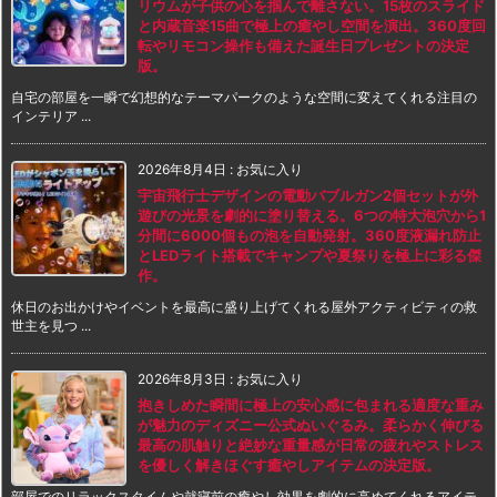
リウムが子供の心を掴んで離さない。15枚のスライド
と内蔵音楽15曲で極上の癒やし空間を演出。360度回
転やリモコン操作も備えた誕生日プレゼントの決定
版。
自宅の部屋を一瞬で幻想的なテーマパークのような空間に変えてくれる注目の
インテリア ...
2026年8月4日
:
お気に入り
宇宙飛行士デザインの電動バブルガン2個セットが外
遊びの光景を劇的に塗り替える。6つの特大泡穴から1
分間に6000個もの泡を自動発射。360度液漏れ防止
とLEDライト搭載でキャンプや夏祭りを極上に彩る傑
作。
休日のお出かけやイベントを最高に盛り上げてくれる屋外アクティビティの救
世主を見つ ...
2026年8月3日
:
お気に入り
抱きしめた瞬間に極上の安心感に包まれる適度な重み
が魅力のディズニー公式ぬいぐるみ。柔らかく伸びる
最高の肌触りと絶妙な重量感が日常の疲れやストレス
を優しく解きほぐす癒やしアイテムの決定版。
部屋でのリラックスタイムや就寝前の癒やし効果を劇的に高めてくれるアイテ