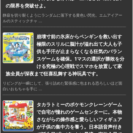
の限界を突破せよ。
静寂を切り裂くようにランダムに落下する黄色い閃光。エムアイアー
ルのスティックチャ ...
崩壊寸前の氷床からペンギンを救い出す
極限のスリルに脳汁が溢れ出て大人も子
供も手汗が止まらなくなる狂気のバラン
スゲームを確保。1マスの選択が勝敗を分
ける究極の心理戦でスマホを放置して家
族全員が深夜まで狂喜乱舞する神玩具です。
リビングが一瞬にして、張り詰めた緊張感に包まれる恐ろしいほど面
白いおもちゃを手に ...
タカラトミーのポケモンクレーンゲーム
で自宅が憧れのゲームセンターに。本物
さながらの操作感と愛らしいフィギュア
が子供の集中力を養う。日本語音声付き