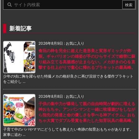
新着記事
2026年8月9日
:
お気に入り
食玩の枠を完全に超えた造形美と変形ギミックが炸
裂。ギャバリオンの雄姿が手のひらサイズで緻密に蘇
り組み立てる高揚感が止まらない。メカ好きの心を直
撃する仕上がりで童心に帰れるプラキットの最高峰。
少年の頃に胸を躍らせた特撮メカの格好良さに再び没頭できる傑作プラキット
をご紹介し ...
2026年8月8日
:
お気に入り
子供の集中力が爆発して親の自由時間が劇的に増える
神おもちゃ。アンパンマンと一緒に牧場遊びをしなが
ら指先の発達と命の優しさを学べる神アイテム。おも
ちゃ大賞でダブル受賞を果たした知育玩具の最高峰。
子育て中のパパやママにどうしても教えたい奇跡の知育おもちゃがあります。
家事に追わ ...