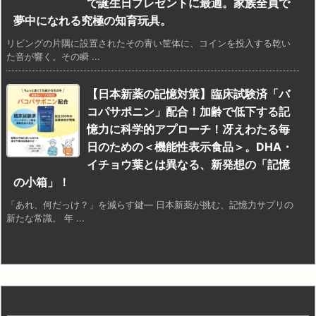
で誕生日プレゼントに最適。家族全員で
夢中になれる究極の知育玩具。
リビングの片隅に設置されたその青い筐体に、コインを投入する乾い
た音が響く。その瞬 ...
【日本新薬の記憶対策】臨床試験済「バ
コパサポニン」配合！加齢で低下する記
憶力に科学的アプローチ！冴えわたる毎
日のための＜機能性表示食品＞。DHA・
イチョウ葉とは異なる、新発想の「記憶
の小箱」！
「あれ、何だっけ？」を減らす鍵— 日本新薬が挑む、記憶力サプリの
新たな常識。 年 ...