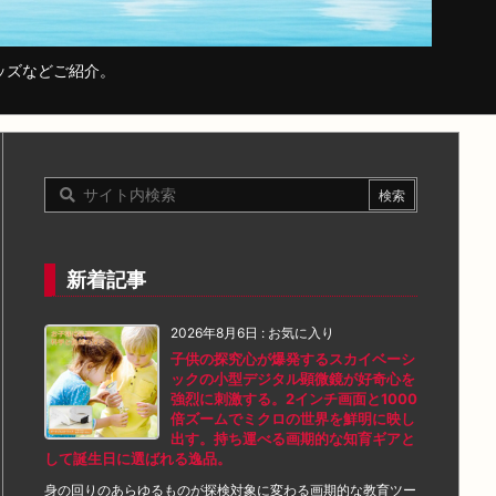
ッズなどご紹介。
新着記事
2026年8月6日
:
お気に入り
子供の探究心が爆発するスカイベーシ
ックの小型デジタル顕微鏡が好奇心を
強烈に刺激する。2インチ画面と1000
倍ズームでミクロの世界を鮮明に映し
出す。持ち運べる画期的な知育ギアと
して誕生日に選ばれる逸品。
身の回りのあらゆるものが探検対象に変わる画期的な教育ツー