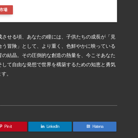
市場
成させる頃、あなたの瞳には、子供たちの成長が「見
合う冒険」として、より重く、色鮮やかに映っている
育の結晶。その圧倒的な創造の熱量を、今こそあなた
そして自由な発想で世界を構築するための知恵と勇気
ます。
共
有
Pin it
LinkedIn
B!
Hatena