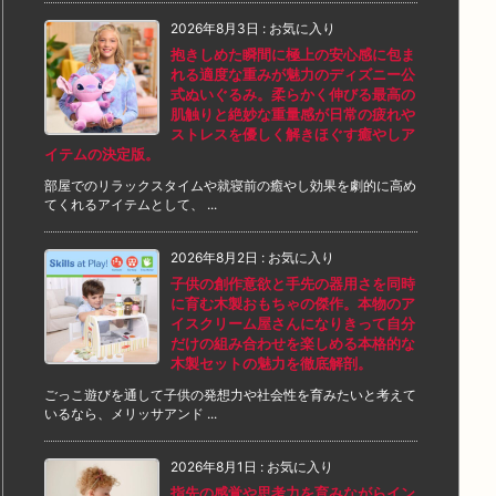
2026年8月3日
:
お気に入り
抱きしめた瞬間に極上の安心感に包ま
れる適度な重みが魅力のディズニー公
式ぬいぐるみ。柔らかく伸びる最高の
肌触りと絶妙な重量感が日常の疲れや
ストレスを優しく解きほぐす癒やしア
イテムの決定版。
部屋でのリラックスタイムや就寝前の癒やし効果を劇的に高め
てくれるアイテムとして、 ...
2026年8月2日
:
お気に入り
子供の創作意欲と手先の器用さを同時
に育む木製おもちゃの傑作。本物のア
イスクリーム屋さんになりきって自分
だけの組み合わせを楽しめる本格的な
木製セットの魅力を徹底解剖。
ごっこ遊びを通して子供の発想力や社会性を育みたいと考えて
いるなら、メリッサアンド ...
2026年8月1日
:
お気に入り
指先の感覚や思考力を育みながらイン