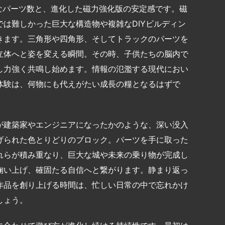
なパーツ数と、進化した磁力強化版の安定感です。磁
は難しかった巨大な構造物や複雑なDIYビルディン
きます。三角形や四角形、そしてトラックのパーツを
立体へと姿を変える瞬間。その時、子供たちの脳内で
し力強く共鳴し始めます。情報の氾濫する現代におい
体験は、何物にも代えがたい成長の糧となるはずで
が建築家やエンジニアになったかのような、深い没入
げられた色とりどりのブロック。パーツを手に取った
れらが積み重なり、巨大な城や未来の乗り物が完成し
掬い上げ、確固たる自信へと繋がります。静まり返っ
作品を創り上げる時間は、忙しい日常の中で忘れかけ
しょう。