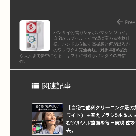
o
y
s
d
p.
n
io

Prev
バンダイ公式ガシャポンマシンジョイ。
自宅がカプセルトイ売場に変わる本格仕
様。ハンドルを回す高揚感と何が出るか
のワクワクを完全再現。対象年齢6歳か
ら大人まで夢中になる、ギフトに最適なバンダイの自信
作。

関連記事
【自宅で歯科クリーニング級の輝き
ワイト）＋替えブラシ5本＆スマー
むツルツル歯面を毎日実現 歯を
去。