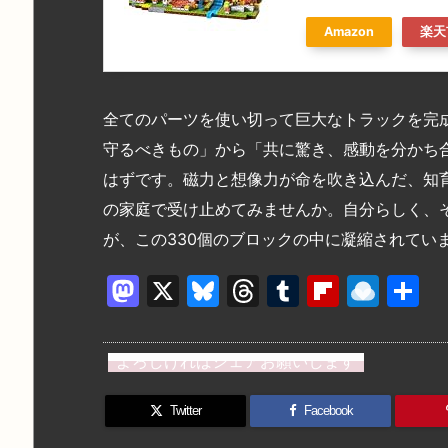
Amazon
楽天
全てのパーツを使い切って巨大なトラックを完
守るべきもの」から「共に驚き、感動を分かち
はずです。磁力と想像力が命を吹き込んだ、知
の家庭で受け止めてみませんか。自分らしく、
が、この330個のブロックの中に凝縮されてい
M
X
Bl
T
T
Fl
R
a
u
hr
u
ip
ai
st
e
e
m
b
n
よろしければシェアお願いします
o
s
a
bl
o
dr
d
k
d
r
ar
o
Twitter
Facebook