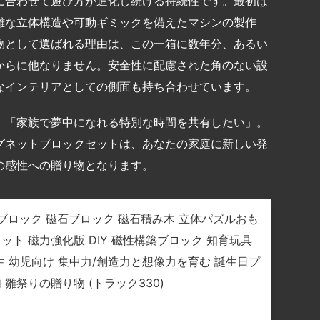
に合わせて遊び方が進化し続ける持続性です。最初は
雑な立体構造や可動ギミックを備えたマシンの製作
物として選ばれる理由は、この一箱に数年分、あるい
からに他なりません。安全性に配慮された角のない設
なインテリアとしての側面も持ち合わせています。
」「家族で夢中になれる特別な時間を共有したい」。
グネットブロックセットは、あなたの家庭に新しい発
の感性への贈り物となります。
ットブロック 磁石ブロック 磁石積み木 立体パズルおも
ット 磁力強化版 DIY 磁性構築ブロック 知育玩具
生 幼児向け 集中力/創造力と想像力を育む 誕生日プ
 雛祭りの贈り物 (トラック330)