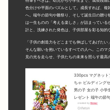
特筆すべきは、幼児から小学生まで、成長段階
色分けや平面のパズルとして。成長すれば、複
へ。端午の節句や雛祭り、そして誕生日の贈り
は一生ものの「考える楽しさ」が詰まっている
計と、洗練された発色は、子供部屋を彩る知的
「子供の創造力をどこまでも伸ばしてあげたい
そんな願いを抱いているすべての人へ。このマ
見の光を走らせ、子供たちの未来を照らす最高
330pcs マグネ
ちゃ ビルディングセ
男の子 女の子 小学
レゼント 端午の節句
created by
Rinker
Crifeton