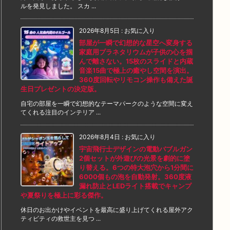
ルを発見しました。 スカ ...
2026年8月5日
:
お気に入り
部屋が一瞬で幻想的な星空へ変身する
家庭用プラネタリウムが子供の心を掴
んで離さない。15枚のスライドと内蔵
音楽15曲で極上の癒やし空間を演出。
360度回転やリモコン操作も備えた誕
生日プレゼントの決定版。
自宅の部屋を一瞬で幻想的なテーマパークのような空間に変え
てくれる注目のインテリア ...
2026年8月4日
:
お気に入り
宇宙飛行士デザインの電動バブルガン
2個セットが外遊びの光景を劇的に塗
り替える。6つの特大泡穴から1分間に
6000個もの泡を自動発射。360度液
漏れ防止とLEDライト搭載でキャンプ
や夏祭りを極上に彩る傑作。
休日のお出かけやイベントを最高に盛り上げてくれる屋外アク
ティビティの救世主を見つ ...