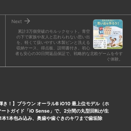

Next
累計3万個突破のモルックセット。青空
の下で家族や友人と忘れられない思い出
を。軽くて扱いやすい木製ピンと洗える
収納ケース、得点板、説明書付き。初心
者も安心の30日間返品保証で、戦略的な北欧ゲームを今す
ぐ体験。
！】ブラウン オーラルB iO10 最上位モデル（ホ
トガイド「iO Sense」で、2分間の丸型回転が生
1本1本包み込み、奥歯や歯ぐきのキワまで歯垢除