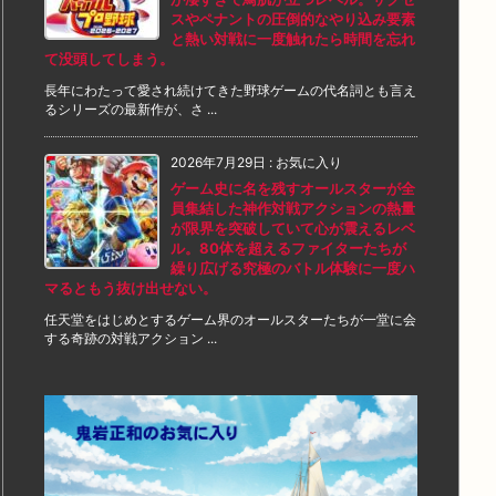
スやペナントの圧倒的なやり込み要素
と熱い対戦に一度触れたら時間を忘れ
て没頭してしまう。
長年にわたって愛され続けてきた野球ゲームの代名詞とも言え
るシリーズの最新作が、さ ...
2026年7月29日
:
お気に入り
ゲーム史に名を残すオールスターが全
員集結した神作対戦アクションの熱量
が限界を突破していて心が震えるレベ
ル。80体を超えるファイターたちが
繰り広げる究極のバトル体験に一度ハ
マるともう抜け出せない。
任天堂をはじめとするゲーム界のオールスターたちが一堂に会
する奇跡の対戦アクション ...