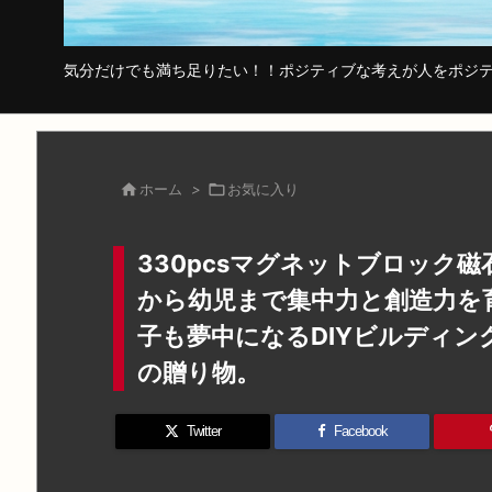
気分だけでも満ち足りたい！！ポジティブな考えが人をポジテ

ホーム
>

お気に入り
330pcsマグネットブロック
から幼児まで集中力と創造力を
子も夢中になるDIYビルディ
の贈り物。
Twitter
Facebook