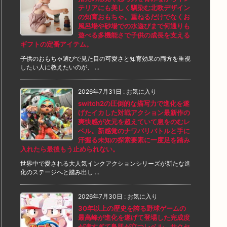
テリアにも美しく馴染む北欧デザイン
の知育おもちゃ。重ねるだけでなくお
風呂場や砂場での水遊びまで何通りも
遊べる多機能さで子供の成長を支える
ギフトの定番アイテム。
子供のおもちゃ選びで見た目の可愛さと知育効果の両方を重視
したい人に教えたいのが、 ...
2026年7月31日
:
お気に入り
switch2の圧倒的な描写力で進化を遂
げたイカした対戦アクション最新作の
爽快感が次元を超えていて息をのむレ
ベル。新感覚のナワバリバトルと手に
汗握る未知の探索要素に一度足を踏み
入れたら最後もう止められない。
世界中で愛される大人気インクアクションシリーズが新たな進
化のステージへと踏み出し ...
2026年7月30日
:
お気に入り
30年以上の歴史を誇る野球ゲームの
最高峰が進化を遂げて登場した完成度
が凄すぎて鳥肌が立つレベル。サクセ