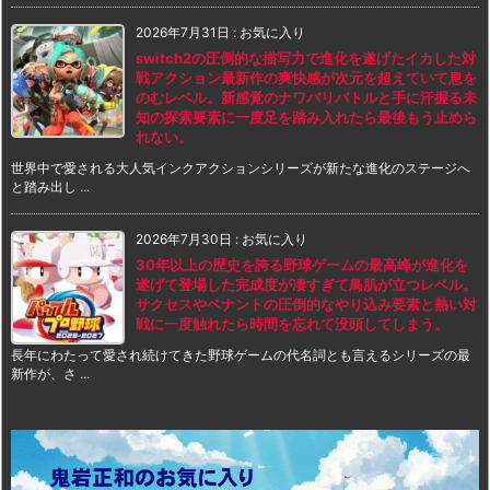
2026年7月31日
:
お気に入り
switch2の圧倒的な描写力で進化を遂げたイカした対
戦アクション最新作の爽快感が次元を超えていて息を
のむレベル。新感覚のナワバリバトルと手に汗握る未
知の探索要素に一度足を踏み入れたら最後もう止めら
れない。
世界中で愛される大人気インクアクションシリーズが新たな進化のステージへ
と踏み出し ...
2026年7月30日
:
お気に入り
30年以上の歴史を誇る野球ゲームの最高峰が進化を
遂げて登場した完成度が凄すぎて鳥肌が立つレベル。
サクセスやペナントの圧倒的なやり込み要素と熱い対
戦に一度触れたら時間を忘れて没頭してしまう。
長年にわたって愛され続けてきた野球ゲームの代名詞とも言えるシリーズの最
新作が、さ ...