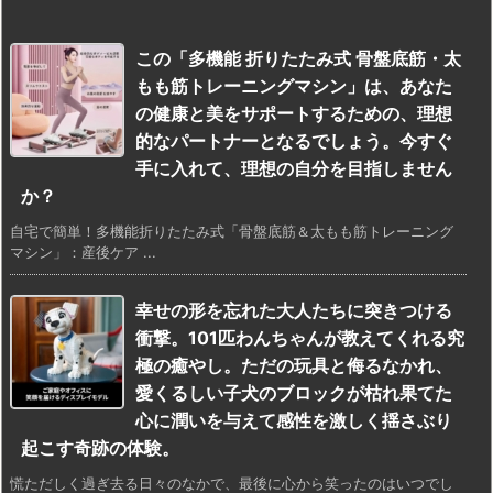
この「多機能 折りたたみ式 骨盤底筋・太
もも筋トレーニングマシン」は、あなた
の健康と美をサポートするための、理想
的なパートナーとなるでしょう。今すぐ
手に入れて、理想の自分を目指しません
か？
自宅で簡単！多機能折りたたみ式「骨盤底筋＆太もも筋トレーニング
マシン」：産後ケア ...
幸せの形を忘れた大人たちに突きつける
衝撃。101匹わんちゃんが教えてくれる究
極の癒やし。ただの玩具と侮るなかれ、
愛くるしい子犬のブロックが枯れ果てた
心に潤いを与えて感性を激しく揺さぶり
起こす奇跡の体験。
慌ただしく過ぎ去る日々のなかで、最後に心から笑ったのはいつでし