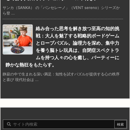
サンカ（SANKA） の「バンセレーノ」（VENT sereno）シリーズか
ら登 ...
絡み合った思考を解き放つ至高の知的挑
戦：大人を魅了する戦略的ボードゲーム
とロープパズル。論理力を深め、集中力
を養う脳トレ玩具は、自閉症スペクトラ
ムを持つ人々の心を癒し、パーティーに
静かな熱狂をもたらす。
静寂の中で生まれる深い満足：知性を試すパズルが提供する心の秩序
と喜び 現代社会は ...