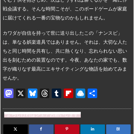
戦会議する。そんな時間こそが、このボードゲームが家庭
に届けてくれる一番の宝物なのかもしれません。
カワダが自信を持って世に送り出したこの「ナンスピ」
は、単なる娯楽道具ではありません。それは、大切な人た
ちと同じ時間を共有し、共に熱くなり、忘れられない思い
出を刻むための装置なのです。今夜、あなたの家でも、数
字が織りなす最高にエキサイティングな物語を始めてみま
せんか。
M
X
Bl
T
T
Fl
R
共
a
u
hr
u
ip
ai
有
st
e
e
m
b
n
よろしければシェアお願いします
o
s
a
bl
o
dr
d
k
d
r
ar
o
B!