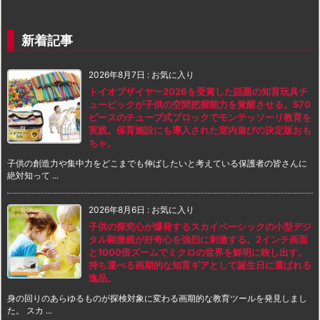
新着記事
2026年8月7日
:
お気に入り
トイオブザイヤー2026を受賞した話題の知育玩具チ
ュービックが子供の空間把握能力を覚醒させる。570
ピースのチューブ式ブロックでモンテッソーリ教育を
実践。保育施設にも導入された室内遊びの決定版おも
ちゃ。
子供の創造力や集中力をどこまでも伸ばしたいと考えている保護者の皆さんに
絶対知って ...
2026年8月6日
:
お気に入り
子供の探究心が爆発するスカイベーシックの小型デジ
タル顕微鏡が好奇心を強烈に刺激する。2インチ画面
と1000倍ズームでミクロの世界を鮮明に映し出す。
持ち運べる画期的な知育ギアとして誕生日に選ばれる
逸品。
身の回りのあらゆるものが探検対象に変わる画期的な教育ツールを発見しまし
た。 スカ ...