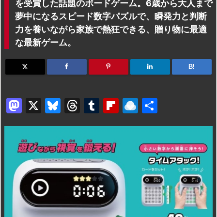
を受賞した話題のボードゲーム。6歳から大人まで
夢中になるスピード数字パズルで、瞬発力と判断
力を養いながら家族で熱狂できる、贈り物に最適
な最新ゲーム。
B!
M
X
Bl
T
T
Fl
R
共
a
u
hr
u
ip
ai
有
st
e
e
m
b
n
o
s
a
bl
o
dr
d
k
d
r
ar
o
o
y
s
d
p.
n
io