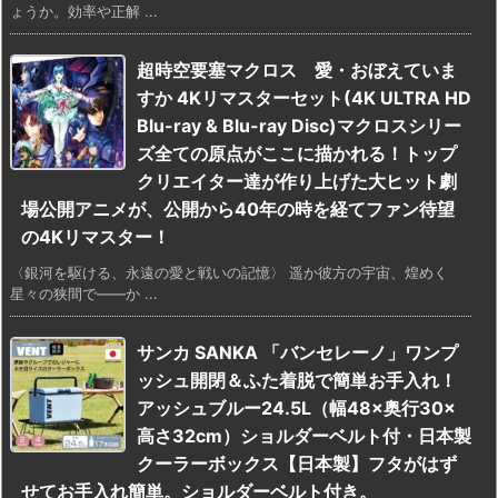
ょうか。効率や正解 ...
超時空要塞マクロス 愛・おぼえていま
すか 4Kリマスターセット(4K ULTRA HD
Blu-ray & Blu-ray Disc)マクロスシリー
ズ全ての原点がここに描かれる！トップ
クリエイター達が作り上げた大ヒット劇
場公開アニメが、公開から40年の時を経てファン待望
の4Kリマスター！
〈銀河を駆ける、永遠の愛と戦いの記憶〉 遥か彼方の宇宙、煌めく
星々の狭間で――か ...
サンカ SANKA 「バンセレーノ」ワンプ
ッシュ開閉＆ふた着脱で簡単お手入れ！
アッシュブルー24.5L（幅48×奥行30×
高さ32cm）ショルダーベルト付・日本製
クーラーボックス【日本製】フタがはず
せてお手入れ簡単。ショルダーベルト付き。