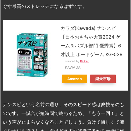
ぐす最高のストレッチになるはずです。
カワダ(Kawada) ナンスピ
【日本おもちゃ大賞2024 ゲ
ーム＆パズル部門 優秀賞】6
才以上 ボードゲーム KG-039
created by
Rinker
KAWADA
Amazon
楽天市場
ナンスピという名前の通り、そのスピード感は爽快そのも
のです。一試合が短時間で終わるため、「もう一回！」と
いう声が止まらなくなることでしょう。負けて悔しくて涙
ぐむ子供を抱きしめ、次はどうすれば勝てるかを一緒に作