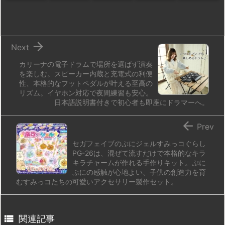
o
y
s
d
p.
n
io

Next
カリーナの電子ドラムで場所を選ばず演奏
を楽しむ。スピーカー内蔵と充電式の利便
性、本格的なフットペダルが叶える至高の
リズム。イヤホン対応で夜間練習も安心。
日本語説明書付きで初心者も即座にドラマーへ。

Prev
セガフェイブのぷにジェルすみっコぐらし
PG-26は、混ぜて流すだけで本格的なキラ
キラチャームが作れる手作りキット。ぷに
ぷにの感触が心地よい、子供の創造力を育
むすみっコたちの可愛いアクセサリー製作セット。

関連記事