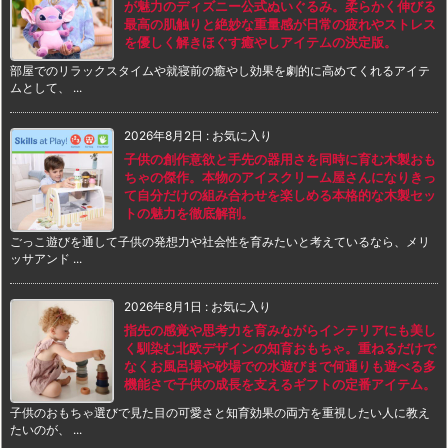
が魅力のディズニー公式ぬいぐるみ。柔らかく伸びる
最高の肌触りと絶妙な重量感が日常の疲れやストレス
を優しく解きほぐす癒やしアイテムの決定版。
部屋でのリラックスタイムや就寝前の癒やし効果を劇的に高めてくれるアイテ
ムとして、 ...
2026年8月2日
:
お気に入り
子供の創作意欲と手先の器用さを同時に育む木製おも
ちゃの傑作。本物のアイスクリーム屋さんになりきっ
て自分だけの組み合わせを楽しめる本格的な木製セッ
トの魅力を徹底解剖。
ごっこ遊びを通して子供の発想力や社会性を育みたいと考えているなら、メリ
ッサアンド ...
2026年8月1日
:
お気に入り
指先の感覚や思考力を育みながらインテリアにも美し
く馴染む北欧デザインの知育おもちゃ。重ねるだけで
なくお風呂場や砂場での水遊びまで何通りも遊べる多
機能さで子供の成長を支えるギフトの定番アイテム。
子供のおもちゃ選びで見た目の可愛さと知育効果の両方を重視したい人に教え
たいのが、 ...