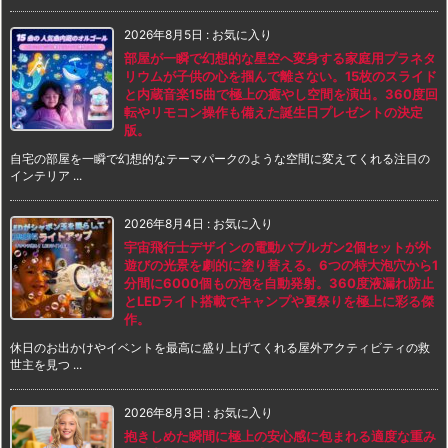
2026年8月5日
:
お気に入り
部屋が一瞬で幻想的な星空へ変身する家庭用プラネタ
リウムが子供の心を掴んで離さない。15枚のスライド
と内蔵音楽15曲で極上の癒やし空間を演出。360度回
転やリモコン操作も備えた誕生日プレゼントの決定
版。
自宅の部屋を一瞬で幻想的なテーマパークのような空間に変えてくれる注目の
インテリア ...
2026年8月4日
:
お気に入り
宇宙飛行士デザインの電動バブルガン2個セットが外
遊びの光景を劇的に塗り替える。6つの特大泡穴から1
分間に6000個もの泡を自動発射。360度液漏れ防止
とLEDライト搭載でキャンプや夏祭りを極上に彩る傑
作。
休日のお出かけやイベントを最高に盛り上げてくれる屋外アクティビティの救
世主を見つ ...
2026年8月3日
:
お気に入り
抱きしめた瞬間に極上の安心感に包まれる適度な重み