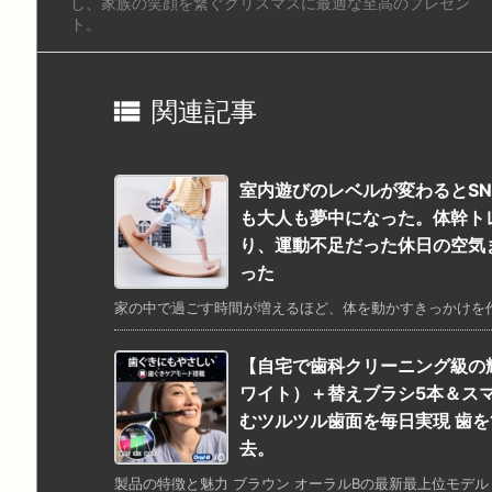
し、家族の笑顔を繋ぐクリスマスに最適な至高のプレゼン
ト。

関連記事
室内遊びのレベルが変わるとS
も大人も夢中になった。体幹ト
り、運動不足だった休日の空気
った
家の中で過ごす時間が増えるほど、体を動かすきっかけを作る
【自宅で歯科クリーニング級の輝き
ワイト）＋替えブラシ5本＆スマー
むツルツル歯面を毎日実現 歯を
去。
製品の特徴と魅力 ブラウン オーラルBの最新最上位モデル「iO