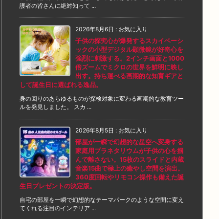
護者の皆さんに絶対知って ...
2026年8月6日
:
お気に入り
子供の探究心が爆発するスカイベーシ
ックの小型デジタル顕微鏡が好奇心を
強烈に刺激する。2インチ画面と1000
倍ズームでミクロの世界を鮮明に映し
出す。持ち運べる画期的な知育ギアと
して誕生日に選ばれる逸品。
身の回りのあらゆるものが探検対象に変わる画期的な教育ツー
ルを発見しました。 スカ ...
2026年8月5日
:
お気に入り
部屋が一瞬で幻想的な星空へ変身する
家庭用プラネタリウムが子供の心を掴
んで離さない。15枚のスライドと内蔵
音楽15曲で極上の癒やし空間を演出。
360度回転やリモコン操作も備えた誕
生日プレゼントの決定版。
自宅の部屋を一瞬で幻想的なテーマパークのような空間に変え
てくれる注目のインテリア ...