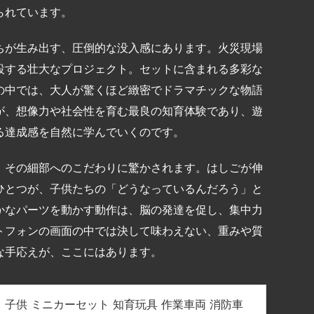
られています。
ちが生み出す、圧倒的な没入感にあります。火災現場
設する壮大なプロジェクト。セットに含まれる多彩な
の中では、大人が驚くほど緻密でドラマチックな物語
が、想像力や社会性を育む最良の知育体験であり、遊
る達成感を自然に学んでいくのです。
、その細部へのこだわりに驚かされます。はしごが伸
ひとつが、子供たちの「どうなっているんだろう」と
かなパーツを動かす動作は、脳の発達を促し、集中力
トフォンの画面の中では決して味わえない、重みや質
な手応えが、ここにはあります。
ちゃ 子供 ミニカーセット 知育玩具 作業車両 消防車