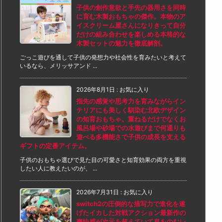
子供の創作意欲と手先の器用さを同時
に育む木製おもちゃの傑作。本物のア
イスクリーム屋さんになりきって自分
だけの組み合わせを楽しめる本格的な
木製セットの魅力を徹底解剖。
ごっこ遊びを通して子供の発想力や社会性を育みたいと考えて
いるなら、メリッサアンド ...
2026年8月1日
:
お気に入り
指先の感覚や思考力を育みながらイン
テリアにも美しく馴染む北欧デザイン
の知育おもちゃ。重ねるだけでなくお
風呂場や砂場での水遊びまで何通りも
遊べる多機能さで子供の成長を支える
ギフトの定番アイテム。
子供のおもちゃ選びで見た目の可愛さと知育効果の両方を重視
したい人に教えたいのが、 ...
2026年7月31日
:
お気に入り
switch2の圧倒的な描写力で進化を遂
げたイカした対戦アクション最新作の
爽快感が次元を超えていて息をのむレ