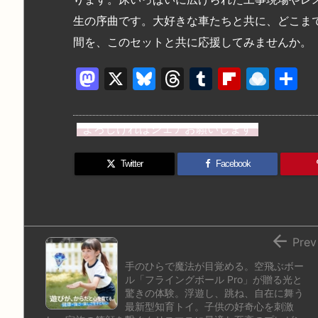
生の序曲です。大好きな車たちと共に、どこま
間を、このセットと共に応援してみませんか。
M
X
Bl
T
T
Fl
R
a
u
hr
u
ip
ai
st
e
e
m
b
n
よろしければシェアお願いします
o
s
a
bl
o
dr
d
k
d
r
ar
o
Twitter
Facebook
o
y
s
d
p.
n
io

Prev
手のひらで魔法が目覚める。空飛ぶボー
ル「フライングボール Pro」が贈る光と
驚きの体験。浮遊し、跳ね、自在に舞う
最新型知育トイ。子供の好奇心を刺激