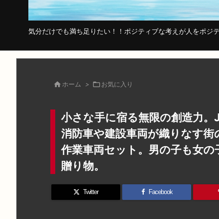
気分だけでも満ち足りたい！！ポジティブな考えが人をポジテ

ホーム
>

お気に入り
小さな手に宿る無限の創造力。J
消防車や建設車両が織りなす街
作業車両セット。男の子も女の
贈り物。
Twitter
Facebook