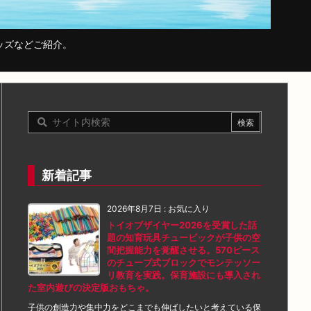
ッズなどご紹介。
新着記事
2026年8月7日
:
お気に入り
トイオブザイヤー2026を受賞した話
題の知育玩具チュービックが子供の空
間把握能力を覚醒させる。570ピース
のチューブ式ブロックでモンテッソー
リ教育を実践。保育施設にも導入され
た室内遊びの決定版おもちゃ。
子供の創造力や集中力をどこまでも伸ばしたいと考えている保