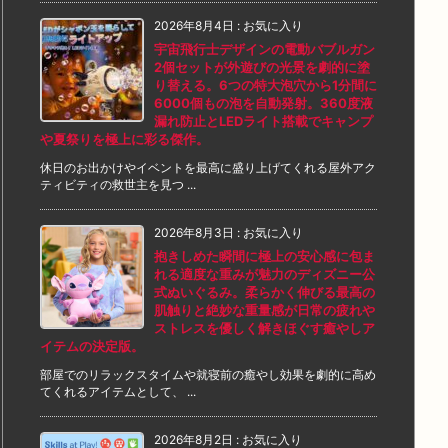
2026年8月4日
:
お気に入り
宇宙飛行士デザインの電動バブルガン
2個セットが外遊びの光景を劇的に塗
り替える。6つの特大泡穴から1分間に
6000個もの泡を自動発射。360度液
漏れ防止とLEDライト搭載でキャンプ
や夏祭りを極上に彩る傑作。
休日のお出かけやイベントを最高に盛り上げてくれる屋外アク
ティビティの救世主を見つ ...
2026年8月3日
:
お気に入り
抱きしめた瞬間に極上の安心感に包ま
れる適度な重みが魅力のディズニー公
式ぬいぐるみ。柔らかく伸びる最高の
肌触りと絶妙な重量感が日常の疲れや
ストレスを優しく解きほぐす癒やしア
イテムの決定版。
部屋でのリラックスタイムや就寝前の癒やし効果を劇的に高め
てくれるアイテムとして、 ...
2026年8月2日
:
お気に入り