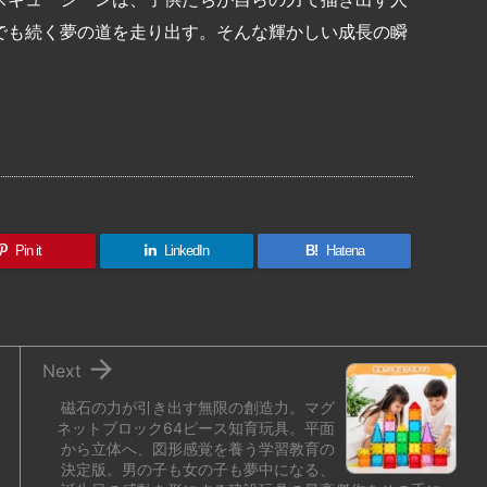
でも続く夢の道を走り出す。そんな輝かしい成長の瞬
共
有
Pin it
LinkedIn
B!
Hatena

Next
磁石の力が引き出す無限の創造力。マグ
ネットブロック64ピース知育玩具。平面
から立体へ、図形感覚を養う学習教育の
決定版。男の子も女の子も夢中になる、