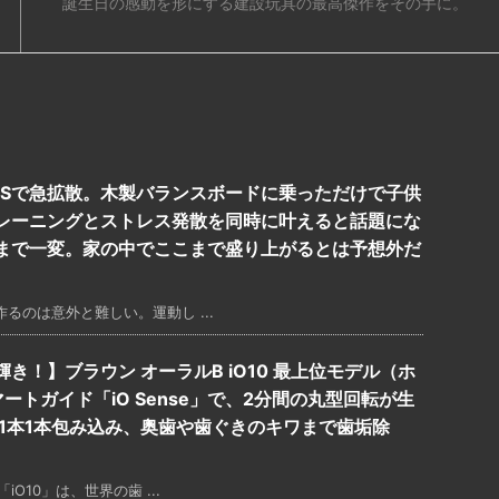
誕生日の感動を形にする建設玩具の最高傑作をその手に。
NSで急拡散。木製バランスボードに乗っただけで子供
レーニングとストレス発散を同時に叶えると話題にな
まで一変。家の中でここまで盛り上がるとは予想外だ
のは意外と難しい。運動し ...
！】ブラウン オーラルB iO10 最上位モデル（ホ
トガイド「iO Sense」で、2分間の丸型回転が生
1本1本包み込み、奥歯や歯ぐきのキワまで歯垢除
10」は、世界の歯 ...