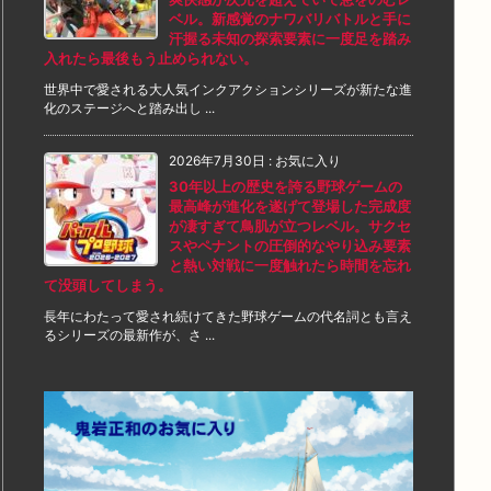
ベル。新感覚のナワバリバトルと手に
汗握る未知の探索要素に一度足を踏み
入れたら最後もう止められない。
世界中で愛される大人気インクアクションシリーズが新たな進
化のステージへと踏み出し ...
2026年7月30日
:
お気に入り
30年以上の歴史を誇る野球ゲームの
最高峰が進化を遂げて登場した完成度
が凄すぎて鳥肌が立つレベル。サクセ
スやペナントの圧倒的なやり込み要素
と熱い対戦に一度触れたら時間を忘れ
て没頭してしまう。
長年にわたって愛され続けてきた野球ゲームの代名詞とも言え
るシリーズの最新作が、さ ...