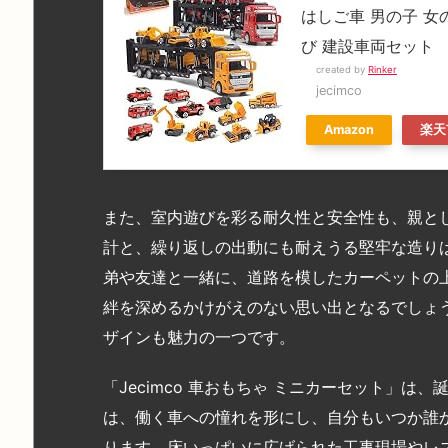
はしご車 男の子 女
び 建設車両セット
created by
Rinker
jecimco
Amazon
楽天
また、室内遊びを彩る耐久性と安全性も、親と
計と、繰り返しの出動にも耐えうる堅牢な造り
弟や友達と一緒に、道路を模したカーペットの
絆を深めるかけがえのない思い出となるでしょ
ザインも魅力の一つです。
「Jecimco 車おもちゃ ミニカーセット」
は、働く車への憧れを形にし、自分もいつか誰
ります。床いっぱいに広げられた工事現場やレ