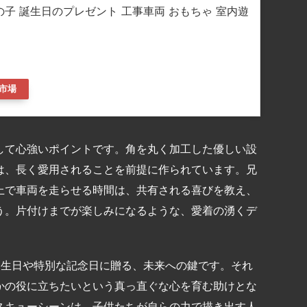
の子 誕生日のプレゼント 工事車両 おもちゃ 室内遊
市場
して心強いポイントです。角を丸く加工した優しい設
は、長く愛用されることを前提に作られています。兄
上で車両を走らせる時間は、共有される喜びを教え、
う。片付けまでが楽しみになるような、愛着の湧くデ
は、誕生日や特別な記念日に贈る、未来への鍵です。それ
かの役に立ちたいという真っ直ぐな心を育む助けとな
スキューシーンは、子供たちが自らの力で描き出す人