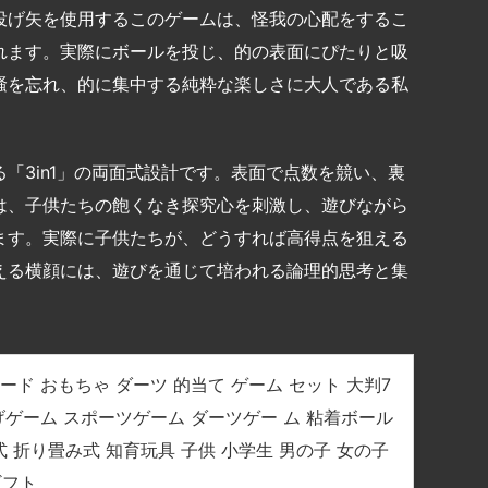
投げ矢を使用するこのゲームは、怪我の心配をするこ
れます。実際にボールを投じ、的の表面にぴたりと吸
騒を忘れ、的に集中する純粋な楽しさに大人である私
「3in1」の両面式設計です。表面で点数を競い、裏
は、子供たちの飽くなき探究心を刺激し、遊びながら
ます。実際に子供たちが、どうすれば高得点を狙える
える横顔には、遊びを通じて培われる論理的思考と集
ツボード おもちゃ ダーツ 的当て ゲーム セット 大判7
 投げゲーム スポーツゲーム ダーツゲー ム 粘着ボール
式 折り畳み式 知育玩具 子供 小学生 男の子 女の子
ギフト