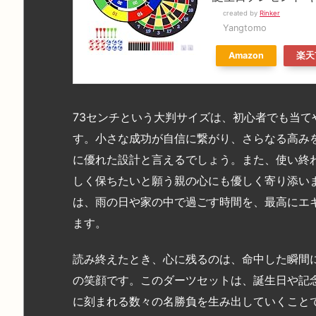
created by
Rinker
Yangtomo
Amazon
楽天
73センチという大判サイズは、初心者でも当
す。小さな成功が自信に繋がり、さらなる高み
に優れた設計と言えるでしょう。また、使い終
しく保ちたいと願う親の心にも優しく寄り添い
は、雨の日や家の中で過ごす時間を、最高にエ
ます。
読み終えたとき、心に残るのは、命中した瞬間
の笑顔です。このダーツセットは、誕生日や記
に刻まれる数々の名勝負を生み出していくこと