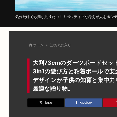
気分だけでも満ち足りたい！！ポジティブな考えが人をポジテ

ホーム
>

お気に入り
大判73cmのダーツボードセ
3in1の遊び方と粘着ボールで
デザインが子供の知育と集中力
最適な贈り物。
Twitter
Facebook