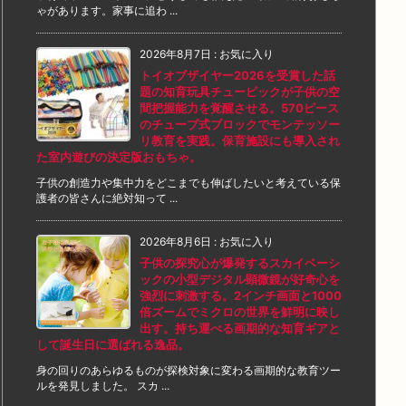
ゃがあります。家事に追わ ...
2026年8月7日
:
お気に入り
トイオブザイヤー2026を受賞した話
題の知育玩具チュービックが子供の空
間把握能力を覚醒させる。570ピース
のチューブ式ブロックでモンテッソー
リ教育を実践。保育施設にも導入され
た室内遊びの決定版おもちゃ。
子供の創造力や集中力をどこまでも伸ばしたいと考えている保
護者の皆さんに絶対知って ...
2026年8月6日
:
お気に入り
子供の探究心が爆発するスカイベーシ
ックの小型デジタル顕微鏡が好奇心を
強烈に刺激する。2インチ画面と1000
倍ズームでミクロの世界を鮮明に映し
出す。持ち運べる画期的な知育ギアと
して誕生日に選ばれる逸品。
身の回りのあらゆるものが探検対象に変わる画期的な教育ツー
ルを発見しました。 スカ ...