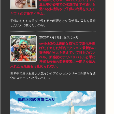
風呂場や砂場での水遊びまで何通りも
遊べる多機能さで子供の成長を支える
ギフトの定番アイテム。
子供のおもちゃ選びで見た目の可愛さと知育効果の両方を重視
したい人に教えたいのが、 ...
2026年7月31日
:
お気に入り
switch2の圧倒的な描写力で進化を遂
げたイカした対戦アクション最新作の
爽快感が次元を超えていて息をのむレ
ベル。新感覚のナワバリバトルと手に
汗握る未知の探索要素に一度足を踏み
入れたら最後もう止められない。
世界中で愛される大人気インクアクションシリーズが新たな進
化のステージへと踏み出し ...