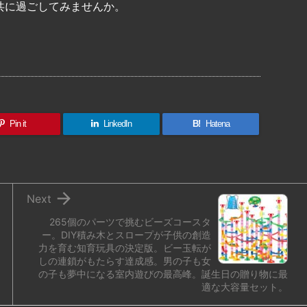
共に過ごしてみませんか。
共
有
Pin it
LinkedIn
B!
Hatena

Next
265個のパーツで挑むビーズコースタ
ー。DIY積み木とスロープが子供の創造
力を育む知育玩具の決定版。ビー玉転が
しの連鎖がもたらす達成感。男の子も女
の子も夢中になる室内遊びの最高峰。誕生日の贈り物に最
適な大容量セット。