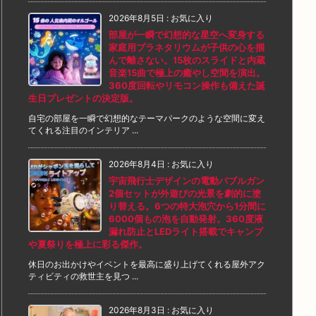
2026年8月5日
:
お気に入り
部屋が一瞬で幻想的な星空へ変身する
家庭用プラネタリウムが子供の心を掴
んで離さない。15枚のスライドと内蔵
音楽15曲で極上の癒やし空間を演出。
360度回転やリモコン操作も備えた誕
生日プレゼントの決定版。
自宅の部屋を一瞬で幻想的なテーマパークのような空間に変え
てくれる注目のインテリア ...
2026年8月4日
:
お気に入り
宇宙飛行士デザインの電動バブルガン
2個セットが外遊びの光景を劇的に塗
り替える。6つの特大泡穴から1分間に
6000個もの泡を自動発射。360度液
漏れ防止とLEDライト搭載でキャンプ
や夏祭りを極上に彩る傑作。
休日のお出かけやイベントを最高に盛り上げてくれる屋外アク
ティビティの救世主を見つ ...
2026年8月3日
:
お気に入り