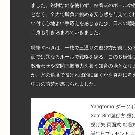
ました。鋭利な針を使わず、粘着式のボールや
となく、全力で勝負に挑める安心感を与えてく
い付く心地よい手応えを感じるたび、日常の喧
自身も引き込まれていきました。
特筆すべきは、一枚で三通りの遊び方が楽しめる
面では異なるルールで戦略を練る。この多様性
数合わせや空間把握能力を養う知育の場となり
か、どの角度で投げれば的に届くかを真剣に考
中力の萌芽が感じられました。
Yangtomo ダー
3cm 3in1遊び方
投げ矢 両面式 粘着
誕生日プレゼント 