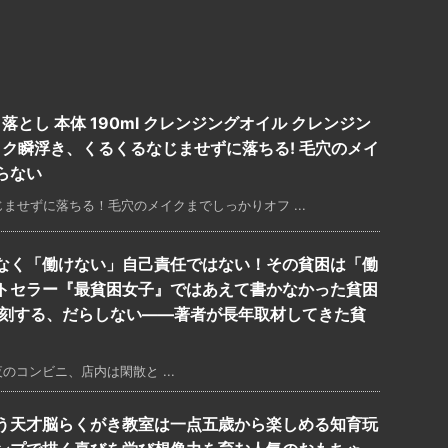
落とし 本体 190ml クレンジングオイル クレンジン
イク瞬浮き、くるくるなじませずに落ちる! 毛穴のメイ
らない
ませずに落ちる！毛穴のメイクまでしっかりオフ ...
なく「働けない」自己責任ではない！その貧困は「働
トセラー『最貧困女子』ではあえて書かなかった貧困
遅刻する、だらしない――著者が長年取材してきた貧
コンビニ、店内は閑散と ...
う天才脳らくがき教室は一点五歳から楽しめる知育玩