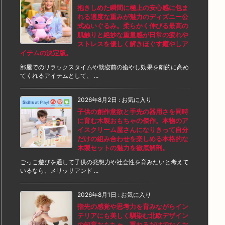
抱きしめた瞬間に極上の安心感に包ま
れる適度な重みが魅力のディズニー公
式ぬいぐるみ。柔らかく伸びる最高の
肌触りと絶妙な重量感が日常の疲れや
ストレスを優しく解きほぐす癒やしア
イテムの決定版。
部屋でのリラックスタイムや就寝前の癒やし効果を劇的に高め
てくれるアイテムとして、 ...
2026年8月2日
:
お気に入り
子供の創作意欲と手先の器用さを同時
に育む木製おもちゃの傑作。本物のア
イスクリーム屋さんになりきって自分
だけの組み合わせを楽しめる本格的な
木製セットの魅力を徹底解剖。
ごっこ遊びを通して子供の発想力や社会性を育みたいと考えて
いるなら、メリッサアンド ...
2026年8月1日
:
お気に入り
指先の感覚や思考力を育みながらイン
テリアにも美しく馴染む北欧デザイン
の知育おもちゃ。重ねるだけでなくお