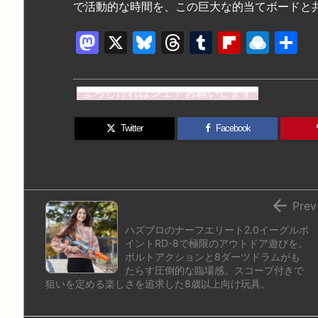
で活動的な時間を、この巨大な的当てボードと
M
X
Bl
T
T
Fl
R
a
u
hr
u
ip
ai
st
e
e
m
b
n
よろしければシェアお願いします
o
s
a
bl
o
dr
d
k
d
r
ar
o
Twitter
Facebook
o
y
s
d
p.
n
io

Prev
ハズブロのナーフエリート2.0イーグルポ
イントRD-8で極限のアウトドア遊びを。
ボルトアクションと8ダーツドラムがも
たらす圧倒的な臨場感。スコープ付きで
狙いを定める楽しさを追求した8歳以上向け玩具。