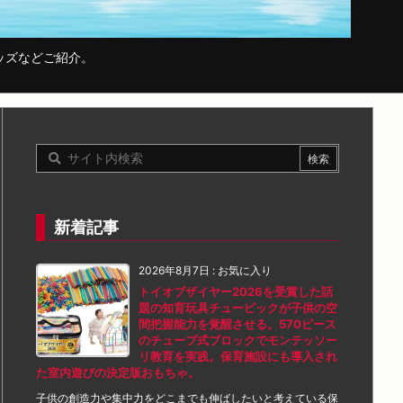
ッズなどご紹介。
新着記事
2026年8月7日
:
お気に入り
トイオブザイヤー2026を受賞した話
題の知育玩具チュービックが子供の空
間把握能力を覚醒させる。570ピース
のチューブ式ブロックでモンテッソー
リ教育を実践。保育施設にも導入され
た室内遊びの決定版おもちゃ。
子供の創造力や集中力をどこまでも伸ばしたいと考えている保