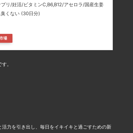
リ/妊活/ビタミンC,B6,B12/アセロラ/国産生姜
臭くない (30日分)
市場
です。
と活力を引き出し、毎日をイキイキと過ごすための新