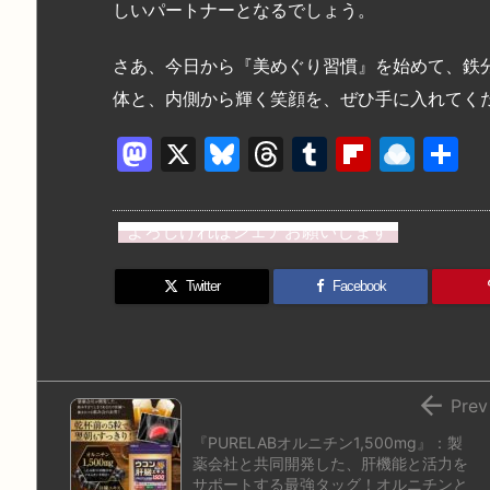
しいパートナーとなるでしょう。
さあ、今日から『美めぐり習慣』を始めて、鉄
体と、内側から輝く笑顔を、ぜひ手に入れてく
M
X
Bl
T
T
Fl
R
a
u
hr
u
ip
ai
st
e
e
m
b
n
よろしければシェアお願いします
o
s
a
bl
o
dr
d
k
d
r
ar
o
Twitter
Facebook
o
y
s
d
p.
n
io

Prev
『PURELABオルニチン1,500mg』：製
薬会社と共同開発した、肝機能と活力を
サポートする最強タッグ！オルニチンと