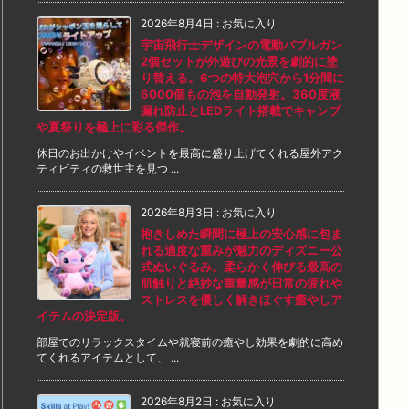
2026年8月4日
:
お気に入り
宇宙飛行士デザインの電動バブルガン
2個セットが外遊びの光景を劇的に塗
り替える。6つの特大泡穴から1分間に
6000個もの泡を自動発射。360度液
漏れ防止とLEDライト搭載でキャンプ
や夏祭りを極上に彩る傑作。
休日のお出かけやイベントを最高に盛り上げてくれる屋外アク
ティビティの救世主を見つ ...
2026年8月3日
:
お気に入り
抱きしめた瞬間に極上の安心感に包ま
れる適度な重みが魅力のディズニー公
式ぬいぐるみ。柔らかく伸びる最高の
肌触りと絶妙な重量感が日常の疲れや
ストレスを優しく解きほぐす癒やしア
イテムの決定版。
部屋でのリラックスタイムや就寝前の癒やし効果を劇的に高め
てくれるアイテムとして、 ...
2026年8月2日
:
お気に入り