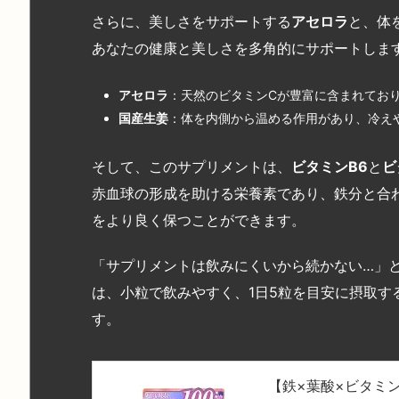
さらに、美しさをサポートする
アセロラ
と、体
あなたの健康と美しさを多角的にサポートしま
アセロラ
：天然のビタミンCが豊富に含まれてお
国産生姜
：体を内側から温める作用があり、冷え
そして、このサプリメントは、
ビタミン
B6
と
ビ
赤血球の形成を助ける栄養素であり、鉄分と合
をより良く保つことができます。
「サプリメントは飲みにくいから続かない…」
は、小粒で飲みやすく、1日5粒を目安に摂取す
す。
【鉄×葉酸×ビタミン