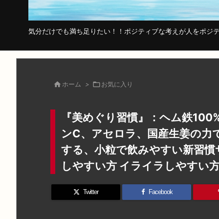
気分だけでも満ち足りたい！！ポジティブな考えが人をポジテ

ホーム
>

お気に入り
『美めぐり習慣』：ヘム鉄10
ンC、アセロラ、国産生姜の力
する、小粒で飲みやすい新習慣
しやすい方 イライラしやすい
Twitter
Facebook