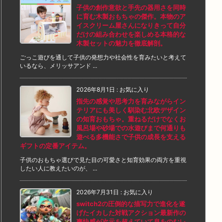
子供の創作意欲と手先の器用さを同時
に育む木製おもちゃの傑作。本物のア
イスクリーム屋さんになりきって自分
だけの組み合わせを楽しめる本格的な
木製セットの魅力を徹底解剖。
ごっこ遊びを通して子供の発想力や社会性を育みたいと考えて
いるなら、メリッサアンド ...
2026年8月1日
:
お気に入り
指先の感覚や思考力を育みながらイン
テリアにも美しく馴染む北欧デザイン
の知育おもちゃ。重ねるだけでなくお
風呂場や砂場での水遊びまで何通りも
遊べる多機能さで子供の成長を支える
ギフトの定番アイテム。
子供のおもちゃ選びで見た目の可愛さと知育効果の両方を重視
したい人に教えたいのが、 ...
2026年7月31日
:
お気に入り
switch2の圧倒的な描写力で進化を遂
げたイカした対戦アクション最新作の
爽快感が次元を超えていて息をのむレ