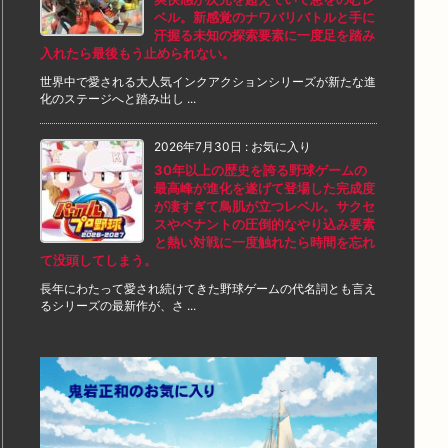
ベル。新感覚のナワバリバトルと手に
汗握る未知の探索要素に一度足を踏み
入れたら最後もう止められない。
世界中で愛される大人気インクアクションシリーズが新たな進
化のステージへと踏み出し ...
2026年7月30日
:
お気に入り
30年以上の歴史を誇る野球ゲームの
最高峰が進化を遂げて登場した完成度
が凄すぎて鳥肌が立つレベル。サクセ
スやペナントの圧倒的なやり込み要素
と熱い対戦に一度触れたら時間を忘れ
て没頭してしまう。
長年にわたって愛され続けてきた野球ゲームの代名詞とも言え
るシリーズの最新作が、さ ...