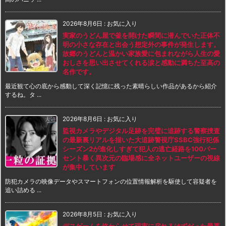
2026年8月6日
:
お気に入り
実家のうどん屋で釜を開けた瞬間に潜んでいた正体不
明の小さな存在と出会う想定外の事件が発生します。
故郷のうどんと温かい家族愛に包まれながら人生の愛
おしさを思い出させてくれる涙と感動に満ちた至高の
名作です。
最近観て心の底から感動して深く記憶に残った素晴らしい作品があるから紹介
するね。タ ...
2026年8月6日
:
お気に入り
監視カメラやデジタル足跡を完璧に追跡する警察捜査
の最新裏リアルを描いた大追跡警視庁SSBC強行犯係
シーズン2が進化しすぎて犯人の逃亡経路を100パー
セント暴く異次元の臨場感に全ネットユーザーの視線
が集中しています
防犯カメラの映像データやスマートフォンの位置情報解析を駆使して容疑者を
追い詰める ...
2026年8月5日
:
お気に入り