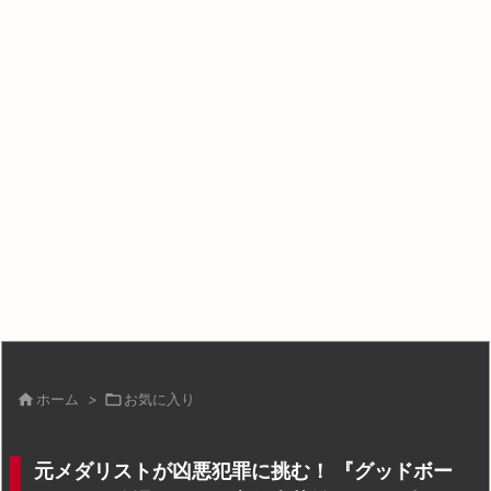

ホーム
>

お気に入り
元メダリストが凶悪犯罪に挑む！ 『グッドボー