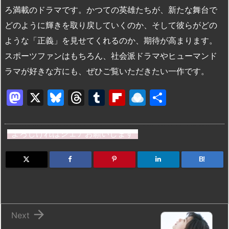
ろ満載のドラマです。かつての英雄たちが、新たな舞台で
どのように輝きを取り戻していくのか、そして彼らがどの
ような「正義」を見せてくれるのか、期待が高まります。
スポーツファンはもちろん、社会派ドラマやヒューマンド
ラマが好きな方にも、ぜひご覧いただきたい一作です。
M
X
Bl
T
T
Fl
R
共
a
u
hr
u
ip
ai
有
st
e
e
m
b
n
よろしければシェアお願いします
o
s
a
bl
o
dr
d
k
d
r
ar
o
B!
o
y
s
d
p.
n
io

Next