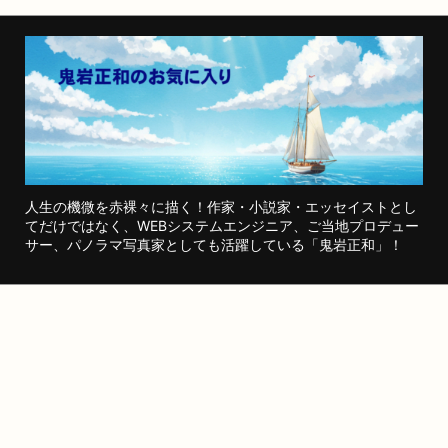
人生の機微を赤裸々に描く！作家・小説家・エッセイストとし
てだけではなく、WEBシステムエンジニア、ご当地プロデュー
サー、パノラマ写真家としても活躍している「鬼岩正和」！