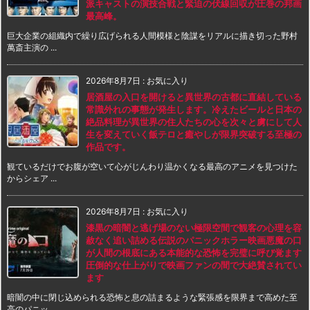
派キャストの演技合戦と緊迫の伏線回収が圧巻の邦画
最高峰。
巨大企業の組織内で繰り広げられる人間模様と陰謀をリアルに描き切った野村
萬斎主演の ...
2026年8月7日
:
お気に入り
居酒屋の入口を開けると異世界の古都に直結している
常識外れの事態が発生します。冷えたビールと日本の
絶品料理が異世界の住人たちの心を次々と虜にして人
生を変えていく飯テロと癒やしが限界突破する至極の
作品です。
観ているだけでお腹が空いて心がじんわり温かくなる最高のアニメを見つけた
からシェア ...
2026年8月7日
:
お気に入り
漆黒の暗闇と逃げ場のない極限空間で観客の心理を容
赦なく追い詰める伝説のパニックホラー映画悪魔の口
が人間の根底にある本能的な恐怖を完璧に呼び覚ます
圧倒的な仕上がりで映画ファンの間で大絶賛されてい
ます
暗闇の中に閉じ込められる恐怖と息の詰まるような緊張感を限界まで高めた至
高のパニッ ...