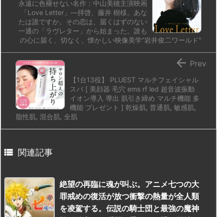
永遠に色褪せない名作：中山美穂主演映画
「Love Letter」―拝啓、藤井 樹様。あな
たは誰ですか。その恋は、届くはずのない
一通の「ラヴレター」から始まった。誰も
の心に届く、切なく、懐かしい映像美学“岩井俊二ワールド"

Prev
【1台13役】 PLUEST マルチフェイシャル
スパ [ 美顔器 毛穴 ems rf led 超音波振動
イオン導入 導出 肌引き締め マルチ機能 多
機能 プレゼント ] 乾燥肌, 普通肌, 敏感肌,
脂性肌, 混合肌, 全肌

関連記事
絶望の再臨に魂が叫ぶ。アニメ七つの大
罪戒めの復活が放つ衝撃の熱量が全人類
を凌駕する。伝説の騎士団と最強の魔神