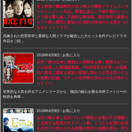
史上最強の義賊集団が放つ極上の痛快クライムエンタ
ーテインメント作品。華麗な盗みと予測不能のトリッ
クで悪を撃ち抜く圧倒的な爽快感。唐沢寿明ら豪華キ
ャスト陣の競演と緊迫の心理戦が読者の心を惹きつけ
る大ヒットドラマ。
洗練された犯罪美学と重厚な人間ドラマが融合した大ヒット名作テレビドラマ
作品をご紹 ...
2026年8月8日
:
お気に入り
赤井一家の正体と複雑な人間関係を暴く重要エピソー
ドが結集した劇場総集編。FBI捜査官赤井秀一の偽装
死の真相と謎多き家族の密接な関わりが浮き彫りにな
る衝撃の記録。コナンの世界観を深化させる圧巻のミ
ステリー。
世界的な人気を誇るアニメシリーズから、物語の核心を握る赤井ファミリーの
軌跡を再構 ...
2026年8月8日
:
お気に入り
会社の闇を暴く社内パワハラ騒動が企業の不正隠蔽へ
と発展する怒涛のサスペンス劇。ぐうたら社員の告発
を皮切りに明かされる衝撃の真実と組織の歪み。実力