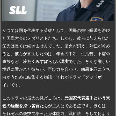
かつては国を代表する英雄として、国民の熱い喝采を浴び
た国際大会のメダリストたち。しかし、彼らに与えられた
栄光は長くは続きませんでした。聖火が消え、熱狂が冷め
ると、彼らが直面したのは、年金の中断、生活苦、不慮の
事故など、
冷たくみすぼらしい現実
でした。そんな厳しい
境遇に置かれた彼らが、再び力を合わせ、凶悪犯罪に立ち
向かうために結集する物語、それがドラマ『グッドボー
イ』です。
このドラマの最大の見どころは、
元国家代表選手という異
色の経歴を持つ警官たち
が主人公である点です。彼らは、
それぞれの競技で培った身体能力、戦術眼、そして何より