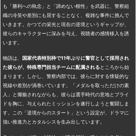
も「勝利への執念」と「諦めない根性」を武器に、警察組
織の冷笑や差別にも屈することなく、複雑な事件に挑んで
いきます。かつての栄光と現在の逆境というギャップが、
彼らのキャラクターに深みを与え、視聴者の感情移入を誘
います。
物語は、
国家代表特別枠で
11
年ぶりに警官として採用され
た彼らが、特殊専門担当チームに配属される
ところから始
まります。しかし、警察内部では、彼らに対する懐疑的な
視線や差別が渦巻いています。「メダルを取っただけの素
人」と揶揄されながらも、彼らは選手時代の意地とプライ
ドを胸に、与えられたミッションを遂行しようと奮闘しま
す。この「逆境からのスタート」という設定が、ドラマに
強い推進力とカタルシスを生み出しています。