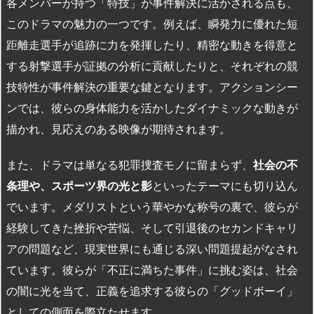
各メンバーが持つ「特技」が事件解決に活かされる点も、
このドラマの魅力の一つです。例えば、瞬発力に優れた短
距離走選手が追跡に力を発揮したり、精密な動きを得意と
する射撃選手が証拠の分析に貢献したりと、それぞれの競
技特性が事件解決の重要な鍵となります。アクションシー
ンでは、彼らの身体能力を活かしたダイナミックな動きが
描かれ、見応えのある映像が期待されます。
また、ドラマは単なる犯罪捜査モノに留まらず、
社会の不
条理や、スポーツ界の光と影
といったテーマにも切り込ん
でいます。メダリストという華やかな称号の裏で、彼らが
経験してきた挫折や苦悩、そして引退後のセカンドキャリ
アの問題など、現実世界にも通じる深い問題提起がなされ
ています。彼らが「不正に満ちた事件」に挑む姿は、社会
の闇に光を当て、正義を追求する彼らの「グッドボーイ」
としての側面を際立たせます。