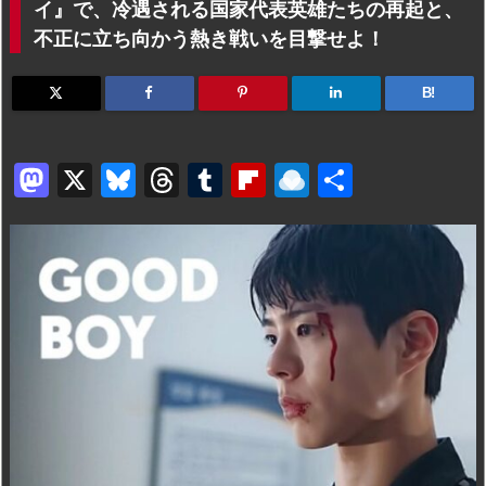
イ』で、冷遇される国家代表英雄たちの再起と、
不正に立ち向かう熱き戦いを目撃せよ！
B!
M
X
Bl
T
T
Fl
R
共
a
u
hr
u
ip
ai
有
st
e
e
m
b
n
o
s
a
bl
o
dr
d
k
d
r
ar
o
o
y
s
d
p.
n
io