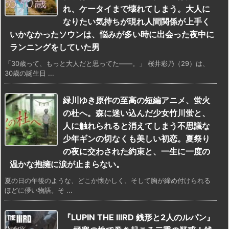
れ、ケータイまで壊れてしまう。大人に
なりたい気持ちが現れ人間関係が上手く
いかなかったソウンは、悩みが多い時に出会った夜中に
ランニングをしていた男
「30歳って、もっと大人だと思ってた——。」 桜井彩乃（29）は、
30歳の誕生日 ...
緑川ゆき原作の至高の短編アニメ、蛍火
の杜へ。森に迷い込んだ少女竹川蛍と、
人に触れられると消えてしまう不思議な
少年ギンの切なくも美しい初恋。夏祭り
の夜に交わされた約束と、一生に一度の
温かな抱擁に涙が止まらない。
夏の日の午後のような、どこか懐かしく、そして胸が締め付けられる
ほどに儚い物語。そ ...
『LUPIN THE IIIRD 銭形と2人のルパン』