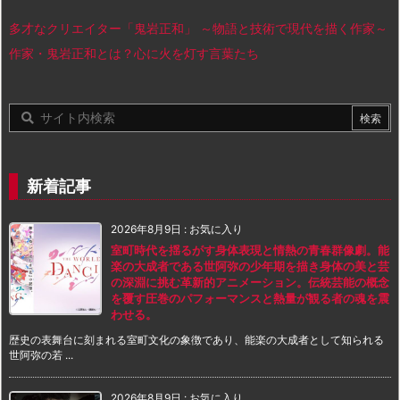
多才なクリエイター「鬼岩正和」 ～物語と技術で現代を描く作家～
作家・鬼岩正和とは？心に火を灯す言葉たち
新着記事
2026年8月9日
:
お気に入り
室町時代を揺るがす身体表現と情熱の青春群像劇。能
楽の大成者である世阿弥の少年期を描き身体の美と芸
の深淵に挑む革新的アニメーション。伝統芸能の概念
を覆す圧巻のパフォーマンスと熱量が観る者の魂を震
わせる。
歴史の表舞台に刻まれる室町文化の象徴であり、能楽の大成者として知られる
世阿弥の若 ...
2026年8月9日
:
お気に入り