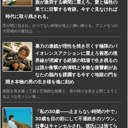
族が激突する瞬間に震えろ。愛と犠牲の
果てに目撃する奇跡。今すぐ見なければ
時代に取り残される。
空が闇に包まれ、かつてない絶望が地上に舞い降りる。アニメ七つの
大罪戒めの復活は、 ...
暴力の連鎖が理性を焼き尽くす極限のバ
イオレンスアクションに震えろ善悪の境
界線が消滅する絶望の戦場で生き残るの
は誰か衝撃の肉弾戦と冷徹な復讐劇があ
なたの脳内を蹂躙する今すぐ地獄の門を
開き本物の男の生き様を魂に刻め
画面を突き破って届く圧倒的な熱量と、骨が砕ける音さえ聞こえてく
るような生々しい衝 ...
「私の30歳——止まらない時間の中で」
30歳を目の前にして不運続きのソウン。
仕事はキャンセルされ、彼氏には捨てら