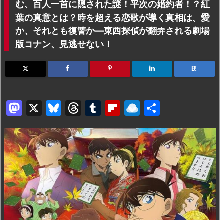
む、百人一首に隠された謎！平次の婚約者！？紅
葉の真意とは？時を超える恋歌が導く真相は、愛
か、それとも復讐か―東西探偵が翻弄される劇場
版コナン、見逃せない！
B!
M
X
Bl
T
T
Fl
R
共
a
u
hr
u
ip
ai
有
st
e
e
m
b
n
o
s
a
bl
o
dr
d
k
d
r
ar
o
o
y
s
d
p.
n
io