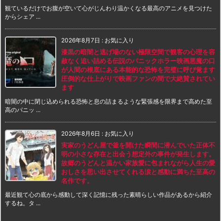
観ているだけでお腹が空いて心がじんわり温かくなる最高のアニメを見つけた
からシェア ...
2026年8月7日
:
お気に入り
漆黒の暗闇と逃げ場のない極限空間で観客の心理を容
赦なく追い詰める伝説のパニックホラー映画悪魔の口
が人間の根底にある本能的な恐怖を完璧に呼び覚ます
圧倒的な仕上がりで映画ファンの間で大絶賛されてい
ます
暗闇の中に閉じ込められる恐怖と息の詰まるような緊張感を限界まで高めた至
高のパニッ ...
2026年8月6日
:
お気に入り
実家のうどん屋で釜を開けた瞬間に潜んでいた正体不
明の小さな存在と出会う想定外の事件が発生します。
故郷のうどんと温かい家族愛に包まれながら人生の愛
おしさを思い出させてくれる涙と感動に満ちた至高の
名作です。
最近観て心の底から感動して深く記憶に残った素晴らしい作品があるから紹介
するね。タ ...