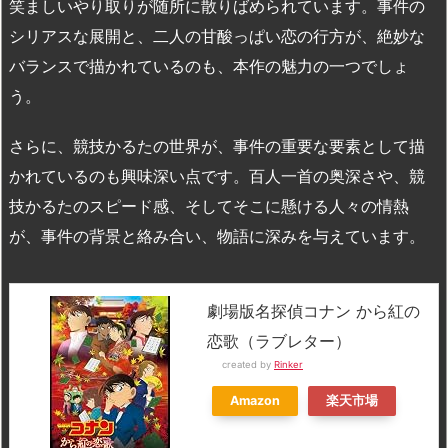
笑ましいやり取りが随所に散りばめられています。事件の
シリアスな展開と、二人の甘酸っぱい恋の行方が、絶妙な
バランスで描かれているのも、本作の魅力の一つでしょ
う。
さらに、競技かるたの世界が、事件の重要な要素として描
かれているのも興味深い点です。百人一首の奥深さや、競
技かるたのスピード感、そしてそこに懸ける人々の情熱
が、事件の背景と絡み合い、物語に深みを与えています。
劇場版名探偵コナン から紅の
恋歌（ラブレター）
created by
Rinker
Amazon
楽天市場