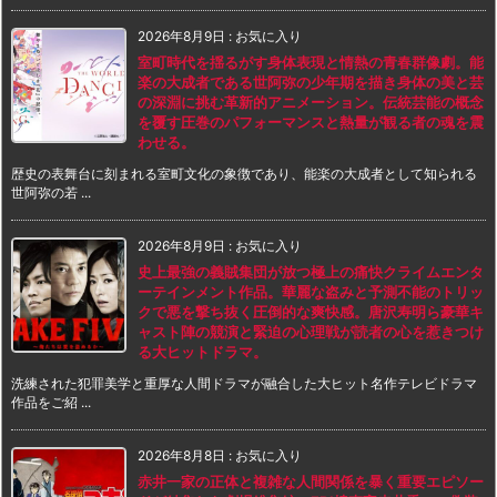
2026年8月9日
:
お気に入り
室町時代を揺るがす身体表現と情熱の青春群像劇。能
楽の大成者である世阿弥の少年期を描き身体の美と芸
の深淵に挑む革新的アニメーション。伝統芸能の概念
を覆す圧巻のパフォーマンスと熱量が観る者の魂を震
わせる。
歴史の表舞台に刻まれる室町文化の象徴であり、能楽の大成者として知られる
世阿弥の若 ...
2026年8月9日
:
お気に入り
史上最強の義賊集団が放つ極上の痛快クライムエンタ
ーテインメント作品。華麗な盗みと予測不能のトリッ
クで悪を撃ち抜く圧倒的な爽快感。唐沢寿明ら豪華キ
ャスト陣の競演と緊迫の心理戦が読者の心を惹きつけ
る大ヒットドラマ。
洗練された犯罪美学と重厚な人間ドラマが融合した大ヒット名作テレビドラマ
作品をご紹 ...
2026年8月8日
:
お気に入り
赤井一家の正体と複雑な人間関係を暴く重要エピソー