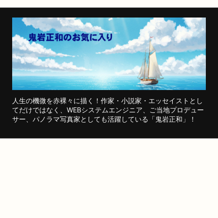
人生の機微を赤裸々に描く！作家・小説家・エッセイストとし
てだけではなく、WEBシステムエンジニア、ご当地プロデュー
サー、パノラマ写真家としても活躍している「鬼岩正和」！