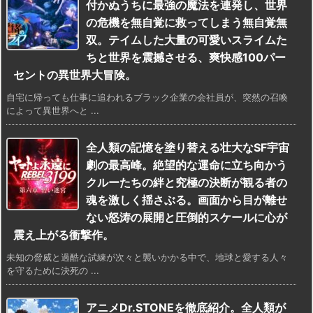
付かぬうちに最強の魔法を連発し、世界
の危機を無自覚に救ってしまう無自覚無
双。テイムした大量の可愛いスライムた
ちと世界を震撼させる、爽快感100パー
セントの異世界大冒険。
自宅に帰っても仕事に追われるブラック企業の会社員が、突然の召喚
によって異世界へと ...
全人類の記憶を塗り替える壮大なSF宇宙
劇の最高峰。絶望的な運命に立ち向かう
クルーたちの絆と究極の決断が観る者の
魂を激しく揺さぶる。画面から目が離せ
ない怒涛の展開と圧倒的スケールに心が
震え上がる衝撃作。
未知の脅威と過酷な試練が次々と襲いかかる中で、地球と愛する人々
を守るために決死の ...
アニメDr.STONEを徹底紹介。全人類が