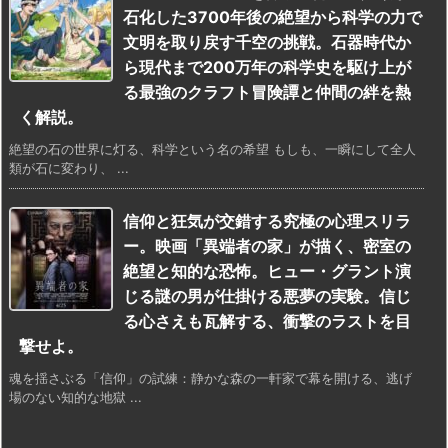
石化した3700年後の絶望から科学の力で
文明を取り戻す千空の挑戦。石器時代か
ら現代まで200万年の科学史を駆け上が
る最強のクラフト冒険譚と仲間の絆を熱
く解説。
絶望の石の世界に灯る、科学という名の希望 もしも、一瞬にして全人
類が石に変わり、 ...
信仰と狂気が交錯する究極の心理スリラ
ー。映画「異端者の家」が描く、密室の
絶望と知的な恐怖。ヒュー・グラント演
じる謎の男が仕掛ける悪夢の実験。信じ
る心さえも瓦解する、衝撃のラストを目
撃せよ。
魂を揺さぶる「信仰」の試練：静かな森の一軒家で幕を開ける、逃げ
場のない知的な地獄 ...