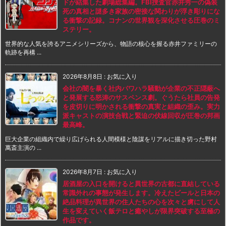
ドが結集した劇場総集編。FBI捜査官赤井秀一の偽装
死の真相と謎多き家族の密接な関わりが浮き彫りにな
る衝撃の記録。コナンの世界観を深化させる圧巻のミ
ステリー。
世界的な人気を誇るアニメシリーズから、物語の核心を握る赤井ファミリーの
軌跡を再構 ...
2026年8月8日
:
お気に入り
会社の闇を暴く社内パワハラ騒動が企業の不正隠蔽へ
と発展する怒涛のサスペンス劇。ぐうたら社員の告発
を皮切りに明かされる衝撃の真実と組織の歪み。実力
派キャストの演技合戦と緊迫の伏線回収が圧巻の邦画
最高峰。
巨大企業の組織内で繰り広げられる人間模様と陰謀をリアルに描き切った野村
萬斎主演の ...
2026年8月7日
:
お気に入り
居酒屋の入口を開けると異世界の古都に直結している
常識外れの事態が発生します。冷えたビールと日本の
絶品料理が異世界の住人たちの心を次々と虜にして人
生を変えていく飯テロと癒やしが限界突破する至極の
作品です。