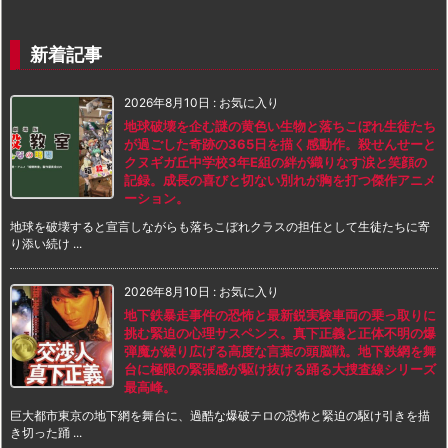
新着記事
2026年8月10日
:
お気に入り
地球破壊を企む謎の黄色い生物と落ちこぼれ生徒たち
が過ごした奇跡の365日を描く感動作。殺せんせーと
クヌギガ丘中学校3年E組の絆が織りなす涙と笑顔の
記録。成長の喜びと切ない別れが胸を打つ傑作アニメ
ーション。
地球を破壊すると宣言しながらも落ちこぼれクラスの担任として生徒たちに寄
り添い続け ...
2026年8月10日
:
お気に入り
地下鉄暴走事件の恐怖と最新鋭実験車両の乗っ取りに
挑む緊迫の心理サスペンス。真下正義と正体不明の爆
弾魔が繰り広げる高度な言葉の頭脳戦。地下鉄網を舞
台に極限の緊張感が駆け抜ける踊る大捜査線シリーズ
最高峰。
巨大都市東京の地下網を舞台に、過酷な爆破テロの恐怖と緊迫の駆け引きを描
き切った踊 ...