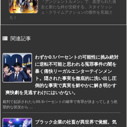
『アンジェントルメン』で、血塗られた過
去と新たな絆が交錯する、スタイリッシ
ュ・クライムアクションの傑作を見届け
ろ！

関連記事
わずか0.1パーセントの可能性に挑み絶対
に逆転不可能と思われる冤罪事件の闇を
暴く痛快リーガルエンターテインメン
ト。隠された事実を徹底的に洗い出し圧
倒的な事実で真実を鮮やかに解き明かす
爽快劇を見逃すわけにはいかない。
裁判で起訴されたら99.9パーセントの確率で有罪が決まってしまう絶
望的な状況から ...
ブラック企業の社畜が異世界で覚醒。気