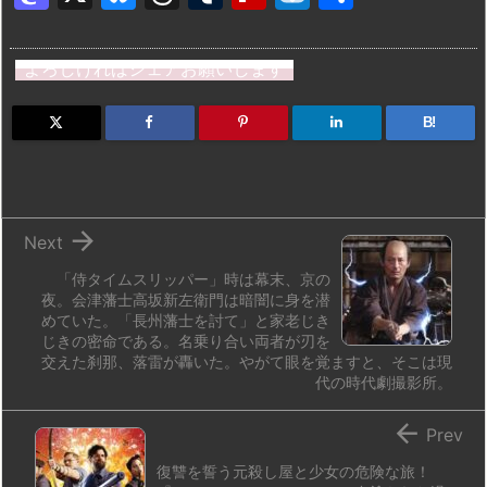
a
u
hr
u
ip
ai
有
st
e
e
m
b
n
よろしければシェアお願いします
o
s
a
bl
o
dr
d
k
d
r
ar
o
B!
o
y
s
d
p.
n
io

Next
「侍タイムスリッパー」時は幕末、京の
夜。会津藩士高坂新左衛門は暗闇に身を潜
めていた。「長州藩士を討て」と家老じき
じきの密命である。名乗り合い両者が刃を
交えた刹那、落雷が轟いた。やがて眼を覚ますと、そこは現
代の時代劇撮影所。

Prev
復讐を誓う元殺し屋と少女の危険な旅！