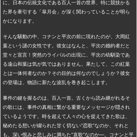
に、日本の伝統文化である百人一首の世界、特に競技かる
た界を牽引する「皐月会」が深く関わっていることが明ら
かになります。
そんな騒動の中、コナンと平次の前に現れたのが、大岡紅
葉という謎の女性です。彼女はなんと、平次の婚約者だと
堂々と宣言！突然のライバルの出現に、平次の幼馴染であ
る遠山和葉は気が気ではありません。果たして、この紅葉
とは一体何者なのか？その目的は何なのでしょうか？彼女
の登場は、物語に新たな波乱を巻き起こします。
事件の鍵を握るのは、百人一首。古くから読み継がれるそ
の歌には、事件の真相に繋がる重要なメッセージが隠され
ているようです。時を超えて人々の心を捉えてきた歌は、
秘めたる想いが綴られた甘く切ない“恋歌”なのか、それと
も、深い恨みと悲しみに満ちた“哀歌”なのか―。コナンと平