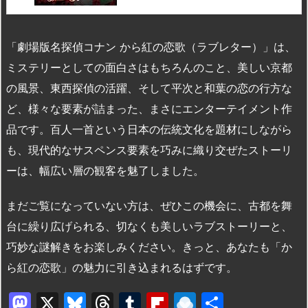
「劇場版名探偵コナン から紅の恋歌（ラブレター）」は、
ミステリーとしての面白さはもちろんのこと、美しい京都
の風景、東西探偵の活躍、そして平次と和葉の恋の行方な
ど、様々な要素が詰まった、まさにエンターテイメント作
品です。百人一首という日本の伝統文化を題材にしながら
も、現代的なサスペンス要素を巧みに織り交ぜたストーリ
ーは、幅広い層の観客を魅了しました。
まだご覧になっていない方は、ぜひこの機会に、古都を舞
台に繰り広げられる、切なくも美しいラブストーリーと、
巧妙な謎解きをお楽しみください。きっと、あなたも「か
ら紅の恋歌」の魅力に引き込まれるはずです。
M
X
Bl
T
T
Fl
R
共