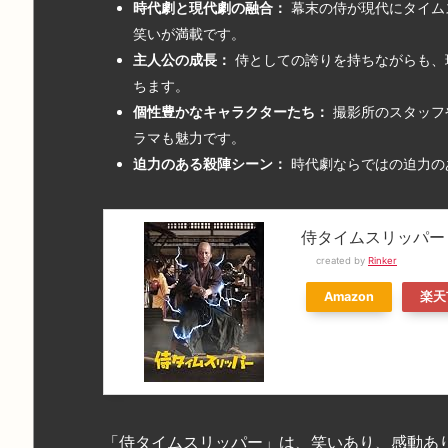
時代劇と現代劇の融合：
幕末の侍が現代にタイム
笑いが満載です。
主人公の成長：
侍としての誇りを持ちながらも、
ちます。
個性豊かなキャラクターたち：
撮影所のスタッフ
ラマも魅力です。
迫力のある殺陣シーン：
時代劇ならではの迫力の
侍タイムスリッパー
created by
Rinker
Amazon
楽天
「侍タイムスリッパー」は、笑いあり、感動あ