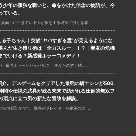
う少年の孤独な戦いと、命をかけた信念の物語が、今
っている。
真面目に生きている人が損をする現実に憤りを感 ...
える子ちゃん｜突然“ヤバすぎる霊”が見えるようにな
選んだ生き残り術は「全力スルー」！？｜親友の危機
までいける？新感覚ホラーコメディ！
、最恐ホラーサバイバルに！ あなたのすぐ隣 ...
徹底紹介。デスゲームをクリアした最強の騎士シンが500
仲間や伝説の武具が残る未来で紡がれる圧倒的無双フ
の頂点に立つ男の新たな冒険を解説。
の帰還 かつて、数多のプレイヤーを絶望の淵 ...