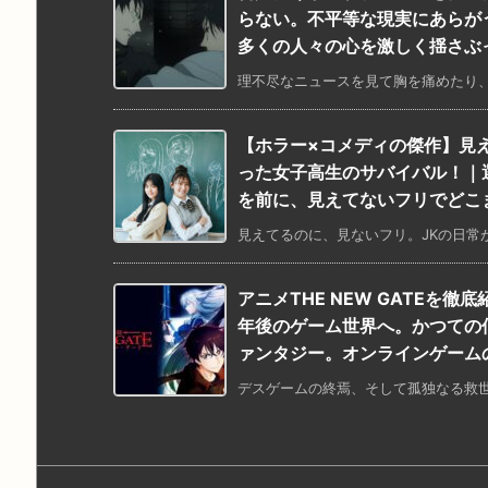
らない。不平等な現実にあらが
多くの人々の心を激しく揺さぶ
理不尽なニュースを見て胸を痛めたり、
【ホラー×コメディの傑作】見
った女子高生のサバイバル！｜
を前に、見えてないフリでどこ
見えてるのに、見ないフリ。JKの日常が
アニメTHE NEW GATEを
年後のゲーム世界へ。かつての
ァンタジー。オンラインゲーム
デスゲームの終焉、そして孤独なる救世主