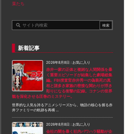
葉たち
新着記事
2026年8月8日
:
お気に入り
赤井一家の正体と複雑な人間関係を暴
く重要エピソードが結集した劇場総集
編。FBI捜査官赤井秀一の偽装死の真
相と謎多き家族の密接な関わりが浮き
彫りになる衝撃の記録。コナンの世界
観を深化させる圧巻のミステリー。
世界的な人気を誇るアニメシリーズから、物語の核心を握る赤
井ファミリーの軌跡を再構 ...
2026年8月8日
:
お気に入り
会社の闇を暴く社内パワハラ騒動が企