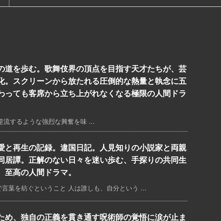
の道を歩む。歌舞伎界の頂点を目指す天才たちが、芸
化。スクリーンから放たれる圧倒的な熱量と執念に五
わっても客席から立ち上がれなくなる極限の人間ドラ
するような強烈な興奮を味 ...
愛と再生の記録。違国日記。人見知りの小説家と両親
同居譚。正解のない日々を迷い歩む、手探りの共同生
、至高の人間ドラマ。
葉を紡ぐということ 人は誰しも、自分という ...
ため、独自の正義を貫き通す呪術師の覚悟に涙が止ま