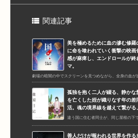

関連記事
美を極めるために血の滲む修羅
に命を喰われていく衝撃の映画
感が麻痺し、エンドロールが終
マ。
劇場の暗闇の中でスクリーンを見つめながら、全身の血が逆流
孤独を抱く二人が綴る、静かな
を亡くした姪が織りなす年の差
活。魂の境界線を越えて繋がる
違う国に住む者同士が、同じ屋根の下で言
善人だけが報われる世界を作る