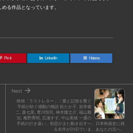
しめる作品となっています。
共
有
Pin it
LinkedIn
B!
Hatena

Next
映画「ラストレター」：愛と記憶を繋ぐ
手紙が紡ぐ感動の物語 松たか子, 岩井俊
二, 森七菜, 豊川悦司, 神木隆之介, 福山雅
治, 庵野秀明, 広瀬すず, 中山美穂 一通の
手紙の行き違い。初恋がまた動き出す―。日本映画史に残
る名作がDVDでいま、あなたの元へ。