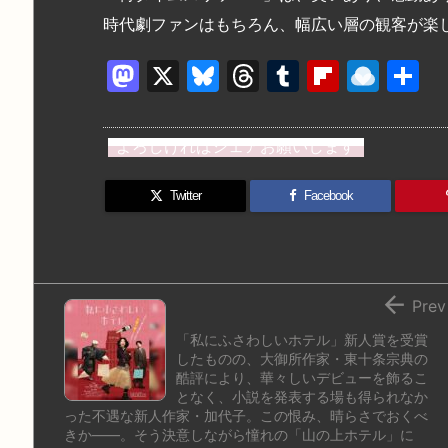
時代劇ファンはもちろん、幅広い層の観客が楽
M
X
Bl
T
T
Fl
R
a
u
hr
u
ip
ai
st
e
e
m
b
n
よろしければシェアお願いします
o
s
a
bl
o
dr
d
k
d
r
ar
o
Twitter
Facebook
o
y
s
d
p.
n
io

Prev
「私にふさわしいホテル」新人賞を受賞
したものの、大御所作家・東十条宗典の
酷評により、華々しいデビューを飾るこ
となく、小説を発表する場も得られなか
った不遇な新人作家・加代子。この恨み、晴らさでおくべ
きか——。そう決意しながら憧れの「山の上ホテル」に