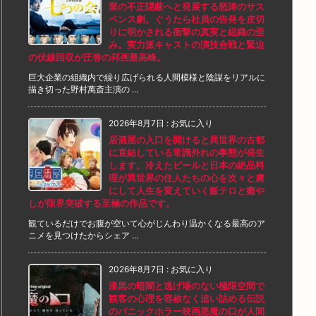
業の不正隠蔽へと発展する怒涛のサス
ペンス劇。ぐうたら社員の告発を皮切
りに明かされる衝撃の真実と組織の歪
み。実力派キャストの演技合戦と緊迫
の伏線回収が圧巻の邦画最高峰。
巨大企業の組織内で繰り広げられる人間模様と陰謀をリアルに
描き切った野村萬斎主演の ...
2026年8月7日
:
お気に入り
居酒屋の入口を開けると異世界の古都
に直結している常識外れの事態が発生
します。冷えたビールと日本の絶品料
理が異世界の住人たちの心を次々と虜
にして人生を変えていく飯テロと癒や
しが限界突破する至極の作品です。
観ているだけでお腹が空いて心がじんわり温かくなる最高のア
ニメを見つけたからシェア ...
2026年8月7日
:
お気に入り
漆黒の暗闇と逃げ場のない極限空間で
観客の心理を容赦なく追い詰める伝説
のパニックホラー映画悪魔の口が人間