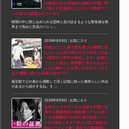
の根底にある本能的な恐怖を完璧に呼
び覚ます圧倒的な仕上がりで映画ファ
ンの間で大絶賛されています
暗闇の中に閉じ込められる恐怖と息の詰まるような緊張感を限
界まで高めた至高のパニッ ...
2026年8月6日
:
お気に入り
実家のうどん屋で釜を開けた瞬間に潜
んでいた正体不明の小さな存在と出会
う想定外の事件が発生します。故郷の
うどんと温かい家族愛に包まれながら
人生の愛おしさを思い出させてくれる
涙と感動に満ちた至高の名作です。
最近観て心の底から感動して深く記憶に残った素晴らしい作品
があるから紹介するね。タ ...
2026年8月6日
:
お気に入り
監視カメラやデジタル足跡を完璧に追
跡する警察捜査の最新裏リアルを描い
た大追跡警視庁SSBC強行犯係シーズ
ン2が進化しすぎて犯人の逃亡経路を1
00パーセント暴く異次元の臨場感に