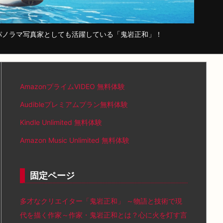
パノラマ写真家としても活躍している「鬼岩正和」！
AmazonプライムVIDEO 無料体験
Audibleプレミアムプラン無料体験
Kindle Unlimited 無料体験
Amazon Music Unlimited 無料体験
固定ページ
多才なクリエイター「鬼岩正和」 ～物語と技術で現
代を描く作家～作家・鬼岩正和とは？心に火を灯す言