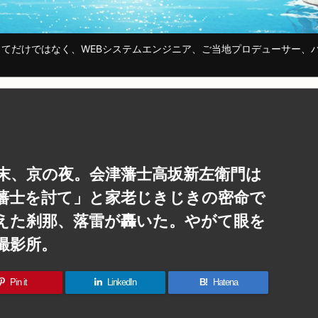
てだけではなく、WEBシステムエンジニア、ご当地プロデューサー、
末、京の夜。会津藩士高坂新左衛門は
藩士を討て」と家老じきじきの密命で
えた刹那、落雷が轟いた。やがて眼を
撮影所。
Pin it
LinkedIn
B!
Hatena