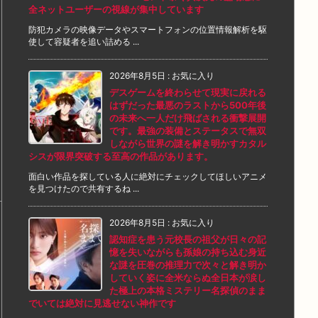
全ネットユーザーの視線が集中しています
防犯カメラの映像データやスマートフォンの位置情報解析を駆
使して容疑者を追い詰める ...
2026年8月5日
:
お気に入り
デスゲームを終わらせて現実に戻れる
はずだった最悪のラストから500年後
の未来へ一人だけ飛ばされる衝撃展開
です。最強の装備とステータスで無双
しながら世界の謎を解き明かすカタル
シスが限界突破する至高の作品があります。
面白い作品を探している人に絶対にチェックしてほしいアニメ
を見つけたので共有するね ...
2026年8月5日
:
お気に入り
認知症を患う元校長の祖父が日々の記
憶を失いながらも孫娘の持ち込む身近
な謎を圧巻の推理力で次々と解き明か
していく姿に全米ならぬ全日本が涙し
た極上の本格ミステリー名探偵のまま
でいては絶対に見逃せない神作です