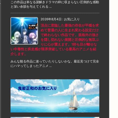
この作品は単なる謎解きドラマの枠に収まらない圧倒的な感動
と深い余韻を与えてくれる ...
2026年8月4日
:
お気に入り
頂点に君臨した最強の存在が平穏を求
めて普通の人に生まれ変わる設定だけ
で終わらない作品です。規格外の強さ
を隠し切れない展開と圧倒的な無双ぶ
りに心が震えます。1秒も目が離せな
い中毒性と疾走感が限界突破している最高のアニメを紹
介します。
みんな観る作品に迷っていたりしないかな。最近見つけて完全
にハマってしまったアニメ ...