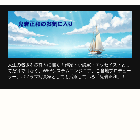
人生の機微を赤裸々に描く！作家・小説家・エッセイストとし
てだけではなく、WEBシステムエンジニア、ご当地プロデュー
サー、パノラマ写真家としても活躍している「鬼岩正和」！