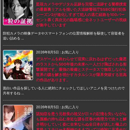
監視カメラやデジタル足跡を完璧に追跡する警察捜査
の最新裏リアルを描いた大追跡警視庁SSBC強行犯係
シーズン2が進化しすぎて犯人の逃亡経路を100パー
セント暴く異次元の臨場感に全ネットユーザーの視線
が集中しています
防犯カメラの映像データやスマートフォンの位置情報解析を駆使して容疑者を
追い詰める ...
2026年8月5日
:
お気に入り
デスゲームを終わらせて現実に戻れるはずだった最悪
のラストから500年後の未来へ一人だけ飛ばされる衝
撃展開です。最強の装備とステータスで無双しながら
世界の謎を解き明かすカタルシスが限界突破する至高
の作品があります。
面白い作品を探している人に絶対にチェックしてほしいアニメを見つけたので
共有するね ...
2026年8月5日
:
お気に入り
認知症を患う元校長の祖父が日々の記憶を失いながら
も孫娘の持ち込む身近な謎を圧巻の推理力で次々と解
き明かしていく姿に全米ならぬ全日本が涙した極上の
本格ミステリー名探偵のままでいては絶対に見逃せな