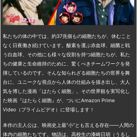
私たちの体の中では、約37兆個もの細胞たちが、休むこと
なく日夜働き続けています。酸素を運ぶ赤血球、細菌と戦
う白血球、その他にも様々な役割を持つ細胞たちが、私た
ちの健康と生命維持のために、驚くべきチームワークを発
揮しているのです。そんな知られざる細胞たちの世界を舞
台に、ユニークな視点から人体の仕組みを描き出し、大人
気を博した漫画「はたらく細胞」。その世界観を実写化し
た映画『はたらく細胞』が、ついにAmazon Prime
Video（プライムビデオ）に登場します！
本作の主人公は、映画史上最“小”とも言える存在――人間の
体内の細胞たちです。物語は、高校生の漆崎日胡（うるし