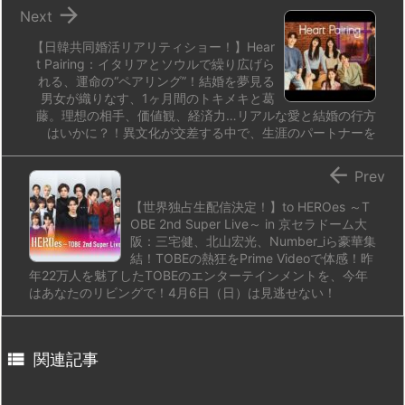

Next
【日韓共同婚活リアリティショー！】Hear
t Pairing：イタリアとソウルで繰り広げら
れる、運命の“ペアリング”！結婚を夢見る
男女が織りなす、1ヶ月間のトキメキと葛
藤。理想の相手、価値観、経済力…リアルな愛と結婚の行方
はいかに？！異文化が交差する中で、生涯のパートナーを

Prev
【世界独占生配信決定！】to HEROes ～T
OBE 2nd Super Live～ in 京セラドーム大
阪：三宅健、北山宏光、Number_iら豪華集
結！TOBEの熱狂をPrime Videoで体感！昨
年22万人を魅了したTOBEのエンターテインメントを、今年
はあなたのリビングで！4月6日（日）は見逃せない！

関連記事