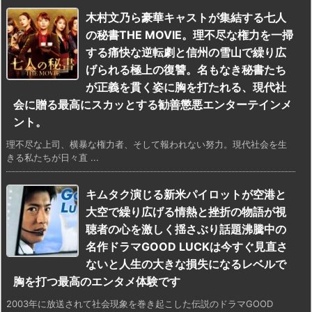
木村文乃ら豪華キャストが集結する七人
の秘書THE MOVIE。理不尽な権力を一掃
する痛快な逆転劇と信州の雪山で繰り広
げられる極上の復讐。名もなき秘書たち
が正義を貫く姿に胸を打たれる、現代社
会に贈る最高にスカッとする勧善懲悪エンターテインメ
ント。
理不尽な上司、横暴な権力者、そして報われない努力。現代社会を生
きる私たちが日々直 ...
キムタク演じる新米パイロットが空港と
大空で繰り広げる情熱と挫折の物語が視
聴者の心を激しく揺さぶり話題沸騰中の
名作ドラマGOOD LUCKは今すぐ見直さ
ないと人生の大きな損失になるレベルで
胸を打つ最高のエンタメ体験です
2003年に放送されて社会現象を巻き起こした伝説のドラマGOOD