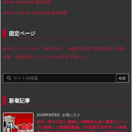
Kindle Unlimited 無料体験
Amazon Music Unlimited 無料体験
固定ページ
多才なクリエイター「鬼岩正和」 ～物語と技術で現代を描く作家～
作家・鬼岩正和とは？心に火を灯す言葉たち
新着記事
2026年8月8日
:
お気に入り
赤井一家の正体と複雑な人間関係を暴く重要エピソー
ドが結集した劇場総集編。FBI捜査官赤井秀一の偽装