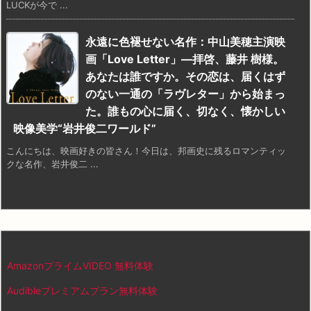
LUCKが今で ...
永遠に色褪せない名作：中山美穂主演映
画「Love Letter」―拝啓、藤井 樹様。
あなたは誰ですか。その恋は、届くはず
のない一通の「ラヴレター」から始まっ
た。誰もの心に届く、切なく、懐かしい
映像美学“岩井俊二ワールド”
こんにちは、映画好きの皆さん！今日は、邦画史に残るロマンティッ
クな名作、岩井俊二 ...
AmazonプライムVIDEO 無料体験
Audibleプレミアムプラン無料体験