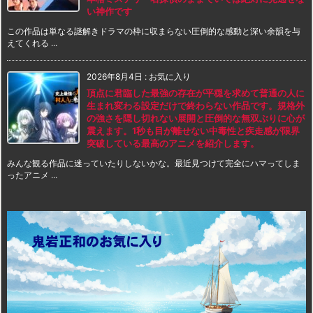
い神作です
この作品は単なる謎解きドラマの枠に収まらない圧倒的な感動と深い余韻を与
えてくれる ...
2026年8月4日
:
お気に入り
頂点に君臨した最強の存在が平穏を求めて普通の人に
生まれ変わる設定だけで終わらない作品です。規格外
の強さを隠し切れない展開と圧倒的な無双ぶりに心が
震えます。1秒も目が離せない中毒性と疾走感が限界
突破している最高のアニメを紹介します。
みんな観る作品に迷っていたりしないかな。最近見つけて完全にハマってしま
ったアニメ ...