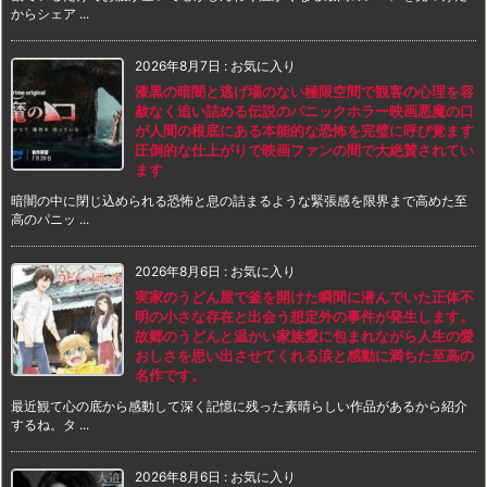
からシェア ...
2026年8月7日
:
お気に入り
漆黒の暗闇と逃げ場のない極限空間で観客の心理を容
赦なく追い詰める伝説のパニックホラー映画悪魔の口
が人間の根底にある本能的な恐怖を完璧に呼び覚ます
圧倒的な仕上がりで映画ファンの間で大絶賛されてい
ます
暗闇の中に閉じ込められる恐怖と息の詰まるような緊張感を限界まで高めた至
高のパニッ ...
2026年8月6日
:
お気に入り
実家のうどん屋で釜を開けた瞬間に潜んでいた正体不
明の小さな存在と出会う想定外の事件が発生します。
故郷のうどんと温かい家族愛に包まれながら人生の愛
おしさを思い出させてくれる涙と感動に満ちた至高の
名作です。
最近観て心の底から感動して深く記憶に残った素晴らしい作品があるから紹介
するね。タ ...
2026年8月6日
:
お気に入り