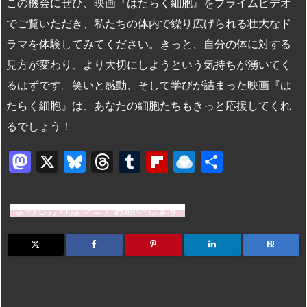
この機会にぜひ、映画『はたらく細胞』をプライムビデオ
でご覧いただき、私たちの体内で繰り広げられる壮大なド
ラマを体験してみてください。きっと、自分の体に対する
見方が変わり、より大切にしようという気持ちが湧いてく
るはずです。笑いと感動、そして学びが詰まった映画『は
たらく細胞』は、あなたの細胞たちもきっと応援してくれ
るでしょう！
M
X
Bl
T
T
Fl
R
共
a
u
hr
u
ip
ai
有
st
e
e
m
b
n
よろしければシェアお願いします
o
s
a
bl
o
dr
d
k
d
r
ar
o
B!
o
y
s
d
p.
n
io