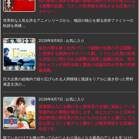
死の真相と謎多き家族の密接な関わりが浮き彫りにな
る衝撃の記録。コナンの世界観を深化させる圧巻のミ
ステリー。
世界的な人気を誇るアニメシリーズから、物語の核心を握る赤井ファミリーの
軌跡を再構 ...
2026年8月8日
:
お気に入り
会社の闇を暴く社内パワハラ騒動が企業の不正隠蔽へ
と発展する怒涛のサスペンス劇。ぐうたら社員の告発
を皮切りに明かされる衝撃の真実と組織の歪み。実力
派キャストの演技合戦と緊迫の伏線回収が圧巻の邦画
最高峰。
巨大企業の組織内で繰り広げられる人間模様と陰謀をリアルに描き切った野村
萬斎主演の ...
2026年8月7日
:
お気に入り
居酒屋の入口を開けると異世界の古都に直結している
常識外れの事態が発生します。冷えたビールと日本の
絶品料理が異世界の住人たちの心を次々と虜にして人
生を変えていく飯テロと癒やしが限界突破する至極の
作品です。
観ているだけでお腹が空いて心がじんわり温かくなる最高のアニメを見つけた