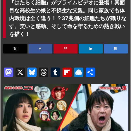
『はたらく細胞』がプライムビデオに登場！真面
目な高校生の娘と不摂生な父親。同じ家族でも体
内環境は全く違う！？37兆個の細胞たちが織りな
す、笑いと感動、そして命を守るための熱き戦い
を描く！
B!
M
X
Bl
T
T
Fl
R
共
a
u
hr
u
ip
ai
有
st
e
e
m
b
n
o
s
a
bl
o
dr
d
k
d
r
ar
o
o
y
s
d
p.
n
io