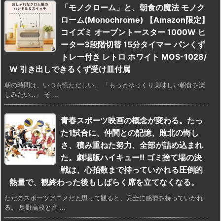
「モノクローム」と、朝食の魔法 モノク
ローム(Monochrome) 【Amazon限定】
コイズミ オーブントースター 1000W ヒ
ーター3段階切替 15分タイマー パンくず
トレー付き レトロ ホワイト MOS-1028/
W 引き出しできるくず受け皿付属
朝の時間は、いつも慌ただしい。 「もっとゆっくり美味しい朝食を楽
しみたい…」 そ ...
青春スポーツ映画の概念が変わる。たっ
た1試合に、仲間との記憶、敗北の悔し
さ、積み重ねた努力、全部が詰め込まれ
た。劇場版ハイキュー!! ゴミ捨て場の決
戦は、心拍数まで持っていかれる圧倒的
熱量で、観終わった後もしばらく席を立てなくなる。
ただのスポーツアニメだと思って観ると、完全に感情を持っていかれ
る。 烏野高校と音 ...