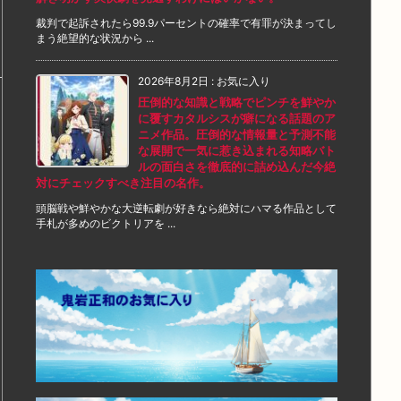
裁判で起訴されたら99.9パーセントの確率で有罪が決まってし
まう絶望的な状況から ...
2026年8月2日
:
お気に入り
圧倒的な知識と戦略でピンチを鮮やか
に覆すカタルシスが癖になる話題のア
ニメ作品。圧倒的な情報量と予測不能
な展開で一気に惹き込まれる知略バト
ルの面白さを徹底的に詰め込んだ今絶
対にチェックすべき注目の名作。
頭脳戦や鮮やかな大逆転劇が好きなら絶対にハマる作品として
手札が多めのビクトリアを ...