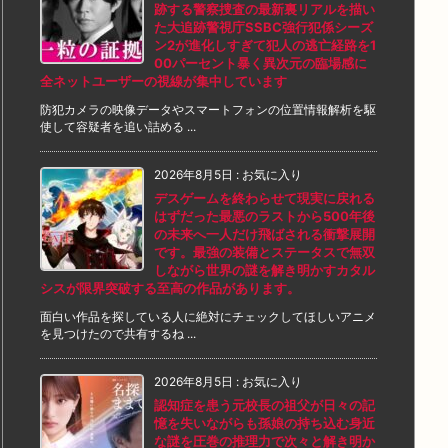
跡する警察捜査の最新裏リアルを描い
た大追跡警視庁SSBC強行犯係シーズ
ン2が進化しすぎて犯人の逃亡経路を1
00パーセント暴く異次元の臨場感に
全ネットユーザーの視線が集中しています
防犯カメラの映像データやスマートフォンの位置情報解析を駆
使して容疑者を追い詰める ...
2026年8月5日
:
お気に入り
デスゲームを終わらせて現実に戻れる
はずだった最悪のラストから500年後
の未来へ一人だけ飛ばされる衝撃展開
です。最強の装備とステータスで無双
しながら世界の謎を解き明かすカタル
シスが限界突破する至高の作品があります。
面白い作品を探している人に絶対にチェックしてほしいアニメ
を見つけたので共有するね ...
2026年8月5日
:
お気に入り
認知症を患う元校長の祖父が日々の記
憶を失いながらも孫娘の持ち込む身近
な謎を圧巻の推理力で次々と解き明か