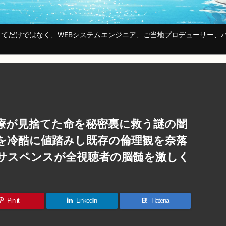
てだけではなく、WEBシステムエンジニア、ご当地プロデューサー、
療が見捨てた命を秘密裏に救う謎の闇
を冷酷に値踏みし既存の倫理観を奈落
サスペンスが全視聴者の脳髄を激しく
Pin it
LinkedIn
B!
Hatena