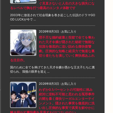
ぐ見直さないと人生の大きな損失にな
るレベルで胸を打つ最高のエンタメ体験です
2003年に放送されて社会現象を巻き起こした伝説のドラマGO
OD LUCKが今で ...
2026年8月3日
:
お気に入り
理不尽な婚約破棄と投獄で全てを奪わ
れた天才令嬢が隠された秘術で無能な
祖国を徹底的に追い詰める痛快復讐
劇。圧倒的な知略と経済力で無道な裏
切り者たちを潰していく爽快感あふれ
る注目作。
国のために全てを捧げてきた天才令嬢が愚かな王太子たちに裏
切られ、我慢の限界を迎え ...
2026年8月3日
:
お気に入り
わずか0.1パーセントの可能性に挑み
絶対に逆転不可能と思われる冤罪事件
の闇を暴く痛快リーガルエンターテイ
ンメント。隠された事実を徹底的に洗
い出し圧倒的な事実で真実を鮮やかに
解き明かす爽快劇を見逃すわけにはいかない。