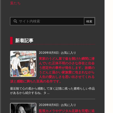
葉たち
新着記事
2026年8月6日
:
お気に入り
実家のうどん屋で釜を開けた瞬間に潜
んでいた正体不明の小さな存在と出会
う想定外の事件が発生します。故郷の
うどんと温かい家族愛に包まれながら
人生の愛おしさを思い出させてくれる
涙と感動に満ちた至高の名作です。
最近観て心の底から感動して深く記憶に残った素晴らしい作品
があるから紹介するね。タ ...
2026年8月6日
:
お気に入り
監視カメラやデジタル足跡を完璧に追