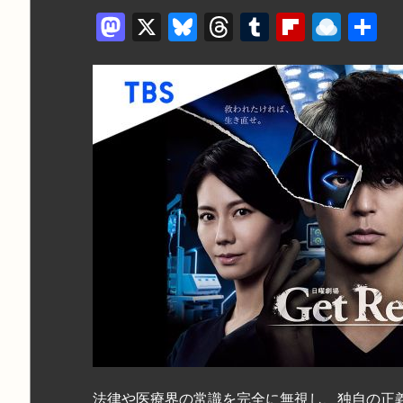
M
X
Bl
T
T
Fl
R
a
u
hr
u
ip
ai
st
e
e
m
b
n
o
s
a
bl
o
dr
d
k
d
r
ar
o
o
y
s
d
p.
n
io
法律や医療界の常識を完全に無視し、独自の正