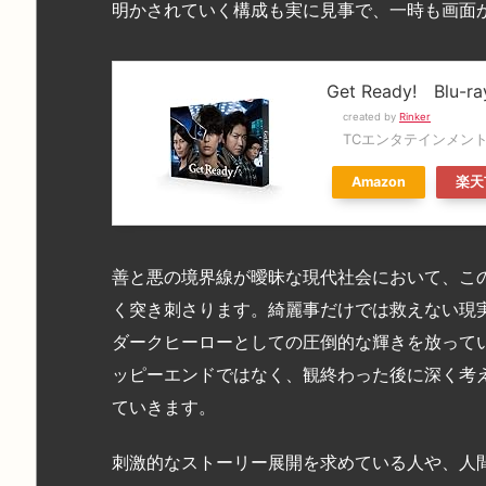
明かされていく構成も実に見事で、一時も画面
Get Ready! Blu-ray
created by
Rinker
TCエンタテインメン
Amazon
楽天
善と悪の境界線が曖昧な現代社会において、こ
く突き刺さります。綺麗事だけでは救えない現
ダークヒーローとしての圧倒的な輝きを放って
ッピーエンドではなく、観終わった後に深く考
ていきます。
刺激的なストーリー展開を求めている人や、人