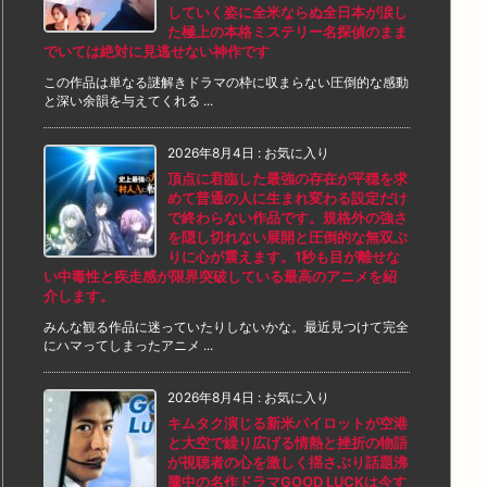
していく姿に全米ならぬ全日本が涙し
た極上の本格ミステリー名探偵のまま
でいては絶対に見逃せない神作です
この作品は単なる謎解きドラマの枠に収まらない圧倒的な感動
と深い余韻を与えてくれる ...
2026年8月4日
:
お気に入り
頂点に君臨した最強の存在が平穏を求
めて普通の人に生まれ変わる設定だけ
で終わらない作品です。規格外の強さ
を隠し切れない展開と圧倒的な無双ぶ
りに心が震えます。1秒も目が離せな
い中毒性と疾走感が限界突破している最高のアニメを紹
介します。
みんな観る作品に迷っていたりしないかな。最近見つけて完全
にハマってしまったアニメ ...
2026年8月4日
:
お気に入り
キムタク演じる新米パイロットが空港
と大空で繰り広げる情熱と挫折の物語
が視聴者の心を激しく揺さぶり話題沸
騰中の名作ドラマGOOD LUCKは今す