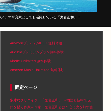
パノラマ写真家としても活躍している「鬼岩正和」！
AmazonプライムVIDEO 無料体験
Audibleプレミアムプラン無料体験
Kindle Unlimited 無料体験
Amazon Music Unlimited 無料体験
固定ページ
多才なクリエイター「鬼岩正和」 ～物語と技術で現
代を描く作家～作家・鬼岩正和とは？心に火を灯す言