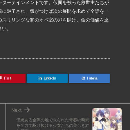
ンターテインメントです。仮面を被った救世主たちが
観に魅了され、気がつけば次の展開を求めて全話を一
のスリリングな闇のオペ室の扉を開け、命の価値を巡
さい。
共
有
Pin it
LinkedIn
B!
Hatena

Next
伝統ある金沢の地で限られた青春の時間
を全力で駆け抜ける少女たちの美しき絆