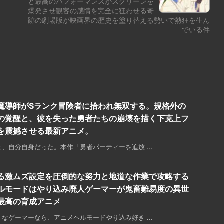
と最高のパフォーマンスがスクリーンを
爆発させ観客の感情を完全に狂わせる奇
跡の劇場版が映画界の歴史を塗り替える勢いで熱狂を生ん
でいる件
魔導師がSランク冒険者に拾われ無双する。規格外の
の覚醒と、彼を失った勇者たちの崩壊を描く下克上フ
を震撼させる最新アニメ。
、自分自身だった。本作「勇者パーティーを追放 ...
る激ムズ設定を圧倒的な努力と地道な作業で攻略する
ルモードはやり込み廃人ゲーマーが鬼畜難易度の異世
最高の育成アニメ
なゲーマーなら、アニメヘルモードやり込み好き ...