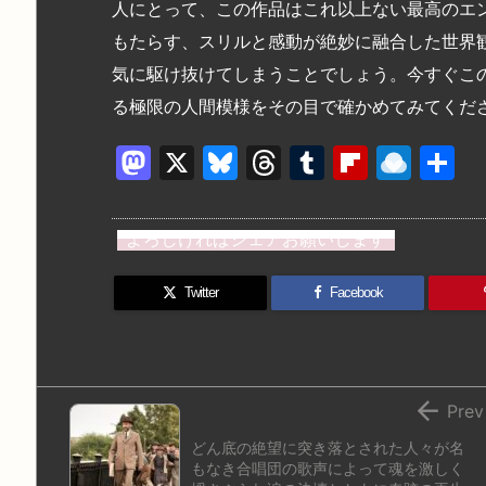
人にとって、この作品はこれ以上ない最高のエ
もたらす、スリルと感動が絶妙に融合した世界
気に駆け抜けてしまうことでしょう。今すぐこ
る極限の人間模様をその目で確かめてみてくだ
M
X
Bl
T
T
Fl
R
a
u
hr
u
ip
ai
st
e
e
m
b
n
よろしければシェアお願いします
o
s
a
bl
o
dr
d
k
d
r
ar
o
Twitter
Facebook
o
y
s
d
p.
n
io

Prev
どん底の絶望に突き落とされた人々が名
もなき合唱団の歌声によって魂を激しく