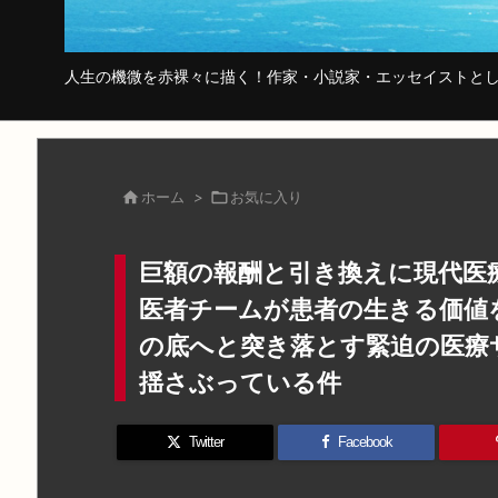
人生の機微を赤裸々に描く！作家・小説家・エッセイストとし

ホーム
>

お気に入り
巨額の報酬と引き換えに現代医
医者チームが患者の生きる価値
の底へと突き落とす緊迫の医療
揺さぶっている件
Twitter
Facebook