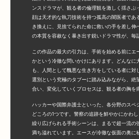
ンスドラマが、観る者の倫理観を激しく揺さぶ
顔は天才的な執刀技術を持つ孤高の闇医者であ
き換えに、見捨てられた命に救いの手を差し伸
の本質を容赦なく暴き出す鋭いドラマ性が、毎
この作品の最大の引力は、手術を始める前にエ
かという冷徹な問いかけにあります。どんなに
も、人間として醜悪な生き方をしている者に対
選別という究極のタブーに踏み込みながら、絶
合い、変化していくプロセスは、観る者の胸を
ハッカーや国際弁護士といった、各分野のスペ
どころの1つです。警察の追跡を鮮やかにかわ
繰り広げられる手術シーンは、まるで超一流の
満ち溢れています。エースが冷徹な仮面の奥に