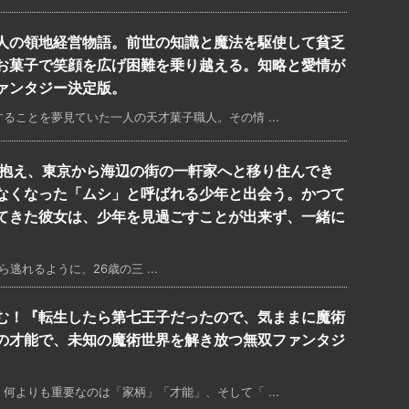
人の領地経営物語。前世の知識と魔法を駆使して貧乏
お菓子で笑顔を広げ困難を乗り越える。知略と愛情が
ァンタジー決定版。
ることを夢見ていた一人の天才菓子職人。その情 ...
を抱え、東京から海辺の街の一軒家へと移り住んでき
なくなった「ムシ」と呼ばれる少年と出会う。かつて
てきた彼女は、少年を見過ごすことが出来ず、一緒に
れるように、26歳の三 ...
む！『転生したら第七王子だったので、気ままに魔術
の才能で、未知の魔術世界を解き放つ無双ファンタジ
何よりも重要なのは「家柄」「才能」、そして「 ...