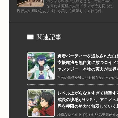
揺さぶられ涙の決壊とともに奇跡の再生
を果たす究極の人間ドラマが冷え切った
現代人の孤独をあまりにも美しく救済してくれる件

関連記事
勇者パーティーを追放された白
支援魔法を無自覚に放つロイド
ァンタジー。本物の実力が世界
自分の価値を誰よりも知らなかったのは
レベル上がらなさすぎて絶望す
成長の快感がヤバい、アニメヘ
界を極限の努力で無双していく
地道なレベル上げややり込み要素が好き