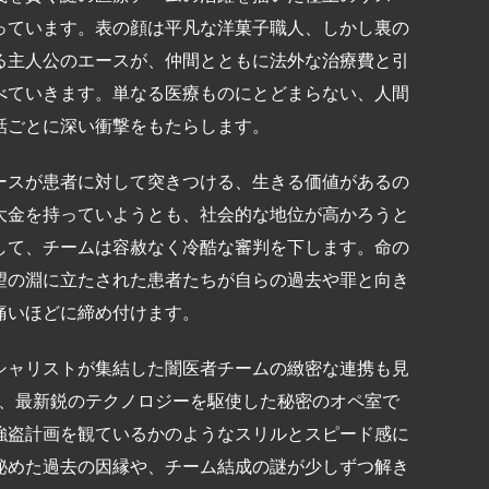
っています。表の顔は平凡な洋菓子職人、しかし裏の
る主人公のエースが、仲間とともに法外な治療費と引
べていきます。単なる医療ものにとどまらない、人間
話ごとに深い衝撃をもたらします。
ースが患者に対して突きつける、生きる価値があるの
大金を持っていようとも、社会的な地位が高かろうと
して、チームは容赦なく冷酷な審判を下します。命の
望の淵に立たされた患者たちが自らの過去や罪と向き
痛いほどに締め付けます。
シャリストが集結した闇医者チームの緻密な連携も見
し、最新鋭のテクノロジーを駆使した秘密のオペ室で
強盗計画を観ているかのようなスリルとスピード感に
秘めた過去の因縁や、チーム結成の謎が少しずつ解き