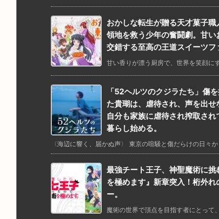
おかしな転生が贈る天才菓子職
領地を救う少年の奮闘劇。甘い
交錯する至高の王道スイーツフ
甘い香りが漂う厨房で、世界を笑顔にす
「52ヘルツのクジラたち」傷
た貴瑚は、虐待され、声を出せ
自分も家族に虐待され搾取され
暮らし始める。
〈海辺に響く、届かぬ声〉 東京の喧騒と傷だらけの日々から逃
最強チート王子、神聖魔術に挑
を極めます』新章突入！桁外れ
ー。
魔術の世界で頂点を目指す者にとって、