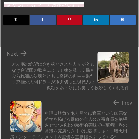
st
e
e
m
b
n
よろしければシェアお願いします
o
s
a
bl
o
dr
d
k
d
r
ar
o
B!
o
y
s
d
p.
n
io

Next
どん底の絶望に突き落とされた人々が名も
なき合唱団の歌声によって魂を激しく揺さ
ぶられ涙の決壊とともに奇跡の再生を果た
す究極の人間ドラマが冷え切った現代人の
孤独をあまりにも美しく救済してくれる件

Prev
料理は勝負であり勝てば官軍という凶悪な
哲学を掲げる最凶の主人公が審査員を絶望
させつつ極上の魔術的美味で中華料理界の
常識を完膚なきまでに破壊し尽くす暗黒厨
房エンターテインメントが脳髄を直接揺さぶってくる件