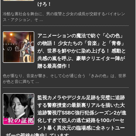
けろ！
冷酷な裏社会を舞台に、男の復讐と少女の成長が交錯するバイオレン
ス・アクション、そ ...
アニメーションの魔法で紡ぐ「心の色」
の物語！ 少女たちの「音楽」と「青春」
が、世界を鮮やかに染め上げる！ 感動と
共感の嵐を呼ぶ、豪華クリエイター陣が
贈る最高傑作！
色が重なり、音楽が響き、そして心が通じ合う 『きみの色』は、世界
が色と音に満ちて ...
監視カメラやデジタル足跡を完璧に追跡
する警察捜査の最新裏リアルを描いた大
追跡警視庁SSBC強行犯係シーズン2が進
化しすぎて犯人の逃亡経路を100パーセ
ント暴く異次元の臨場感に全ネットユー
ザーの視線が集中しています