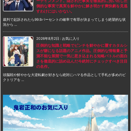
ーテインメント。隠された事実を徹底的に洗い出し圧
倒的な事実で真実を鮮やかに解き明かす爽快劇を見逃
すわけにはいかない。
裁判で起訴されたら99.9パーセントの確率で有罪が決まってしまう絶望的な状
況から ...
2026年8月2日
:
お気に入り
圧倒的な知識と戦略でピンチを鮮やかに覆すカタルシ
スが癖になる話題のアニメ作品。圧倒的な情報量と予
測不能な展開で一気に惹き込まれる知略バトルの面白
さを徹底的に詰め込んだ今絶対にチェックすべき注目
の名作。
頭脳戦や鮮やかな大逆転劇が好きなら絶対にハマる作品として手札が多めのビ
クトリアを ...