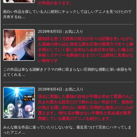
の作品があります。
面白い作品を探している人に絶対にチェックしてほしいアニメを見つけたので
共有するね ...
2026年8月5日
:
お気に入り
認知症を患う元校長の祖父が日々の記憶を失いながら
も孫娘の持ち込む身近な謎を圧巻の推理力で次々と解
き明かしていく姿に全米ならぬ全日本が涙した極上の
本格ミステリー名探偵のままでいては絶対に見逃せな
い神作です
この作品は単なる謎解きドラマの枠に収まらない圧倒的な感動と深い余韻を与
えてくれる ...
2026年8月4日
:
お気に入り
頂点に君臨した最強の存在が平穏を求めて普通の人に
生まれ変わる設定だけで終わらない作品です。規格外
の強さを隠し切れない展開と圧倒的な無双ぶりに心が
震えます。1秒も目が離せない中毒性と疾走感が限界
突破している最高のアニメを紹介します。
みんな観る作品に迷っていたりしないかな。最近見つけて完全にハマってしま
ったアニメ ...