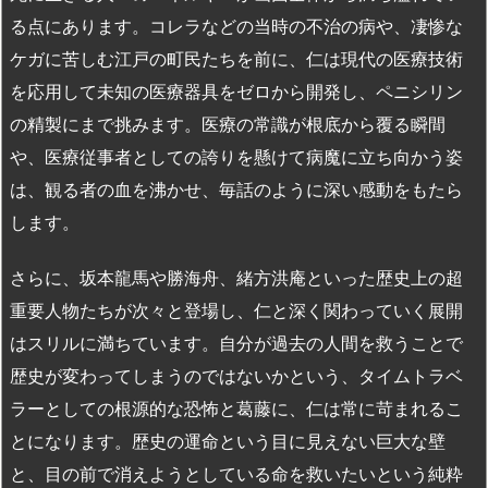
る点にあります。コレラなどの当時の不治の病や、凄惨な
ケガに苦しむ江戸の町民たちを前に、仁は現代の医療技術
を応用して未知の医療器具をゼロから開発し、ペニシリン
の精製にまで挑みます。医療の常識が根底から覆る瞬間
や、医療従事者としての誇りを懸けて病魔に立ち向かう姿
は、観る者の血を沸かせ、毎話のように深い感動をもたら
します。
さらに、坂本龍馬や勝海舟、緒方洪庵といった歴史上の超
重要人物たちが次々と登場し、仁と深く関わっていく展開
はスリルに満ちています。自分が過去の人間を救うことで
歴史が変わってしまうのではないかという、タイムトラベ
ラーとしての根源的な恐怖と葛藤に、仁は常に苛まれるこ
とになります。歴史の運命という目に見えない巨大な壁
と、目の前で消えようとしている命を救いたいという純粋