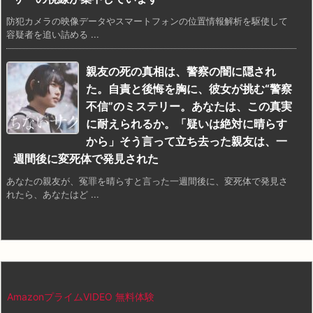
防犯カメラの映像データやスマートフォンの位置情報解析を駆使して
容疑者を追い詰める ...
親友の死の真相は、警察の闇に隠され
た。自責と後悔を胸に、彼女が挑む“警察
不信”のミステリー。あなたは、この真実
に耐えられるか。「疑いは絶対に晴らす
から」そう言って立ち去った親友は、一
週間後に変死体で発見された
あなたの親友が、冤罪を晴らすと言った一週間後に、変死体で発見さ
れたら、あなたはど ...
AmazonプライムVIDEO 無料体験