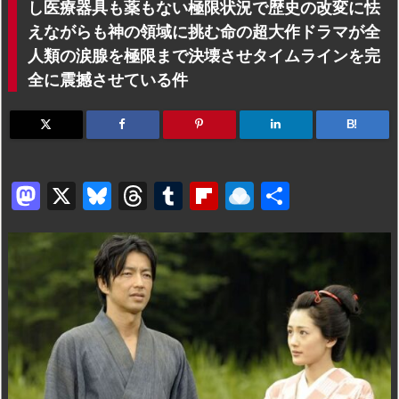
し医療器具も薬もない極限状況で歴史の改変に怯
えながらも神の領域に挑む命の超大作ドラマが全
人類の涙腺を極限まで決壊させタイムラインを完
全に震撼させている件
B!
M
X
Bl
T
T
Fl
R
共
a
u
hr
u
ip
ai
有
st
e
e
m
b
n
o
s
a
bl
o
dr
d
k
d
r
ar
o
o
y
s
d
p.
n
io