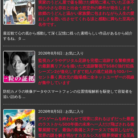
実家のうどん屋で釜を開けた瞬間に潜んでいた正体不
明の小さな存在と出会う想定外の事件が発生します。
故郷のうどんと温かい家族愛に包まれながら人生の愛
おしさを思い出させてくれる涙と感動に満ちた至高の
名作です。
最近観て心の底から感動して深く記憶に残った素晴らしい作品があるから紹介
するね。タ ...
2026年8月6日
:
お気に入り
監視カメラやデジタル足跡を完璧に追跡する警察捜査
の最新裏リアルを描いた大追跡警視庁SSBC強行犯係
シーズン2が進化しすぎて犯人の逃亡経路を100パー
セント暴く異次元の臨場感に全ネットユーザーの視線
が集中しています
防犯カメラの映像データやスマートフォンの位置情報解析を駆使して容疑者を
追い詰める ...
2026年8月5日
:
お気に入り
デスゲームを終わらせて現実に戻れるはずだった最悪
のラストから500年後の未来へ一人だけ飛ばされる衝
撃展開です。最強の装備とステータスで無双しながら
世界の謎を解き明かすカタルシスが限界突破する至高