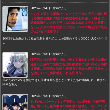
2026年8月4日
:
お気に入り
キムタク演じる新米パイロットが空港と大空で繰り広
げる情熱と挫折の物語が視聴者の心を激しく揺さぶり
話題沸騰中の名作ドラマGOOD LUCKは今すぐ見直さ
ないと人生の大きな損失になるレベルで胸を打つ最高
のエンタメ体験です
2003年に放送されて社会現象を巻き起こした伝説のドラマGOOD LUCKが今で
...
2026年8月3日
:
お気に入り
理不尽な婚約破棄と投獄で全てを奪われた天才令嬢が
隠された秘術で無能な祖国を徹底的に追い詰める痛快
復讐劇。圧倒的な知略と経済力で無道な裏切り者たち
を潰していく爽快感あふれる注目作。
国のために全てを捧げてきた天才令嬢が愚かな王太子たちに裏切られ、我慢の
限界を迎え ...
2026年8月3日
:
お気に入り
わずか0.1パーセントの可能性に挑み絶対に逆転不可
能と思われる冤罪事件の闇を暴く痛快リーガルエンタ