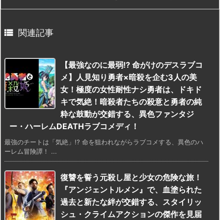

関連記事
【最強なのに最弱!? 命がけのデスラブコ
メ】人見知り勇者×暗殺を企む3人の美
女！極度の女性耐性ナシ勇者は、ドキド
キで気絶！暗殺者たちの殺意と勇者の純
粋な鼓動が交錯する、異色ファンタジ
ー・ハーレムDEATHラブコメディ！
最強のチートは「気絶」!? 命を狙われながらラブコメする、異色のハ
ーレム冒険譚！ ...
復讐を誓う元殺し屋と少女の危険な旅！
『アンジェントルメン』で、血塗られた
過去と新たな絆が交錯する、スタイリッ
シュ・クライムアクションの傑作を見届