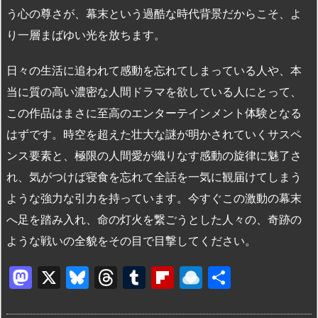
う心の尊さが、幕末という過酷な時代背景だからこそ、よ
り一層まばゆい光を放ちます。
日々の生活に追われて感動を忘れてしまっている人や、本
当に質の高い濃密な人間ドラマを欲している人にとって、
この作品はまさに至高のエンターテインメント体験となる
はずです。時空を超えた壮大な謎が明かされていくサスペ
ンス要素と、極限の人間愛が織りなす感動の旋律に魅了さ
れ、気がつけば寝食を忘れて全話を一気に観届けてしまう
ような強力な引力を持っています。今すぐこの激動の幕末
へ足を踏み入れ、命の灯火を繋ごうとした人々の、奇跡の
ような戦いの全貌をその目で目撃してください。
M
X
Bl
T
T
Fl
R
共
a
u
hr
u
ip
ai
有