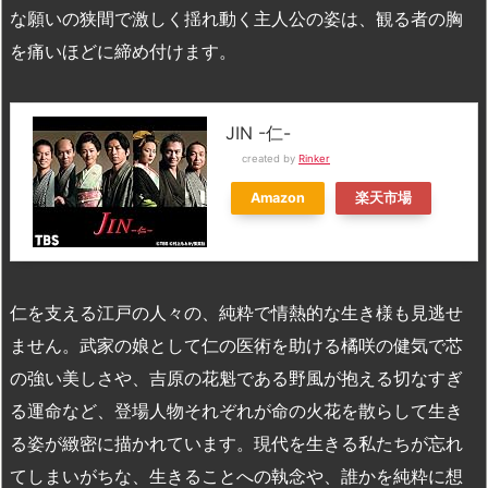
な願いの狭間で激しく揺れ動く主人公の姿は、観る者の胸
を痛いほどに締め付けます。
JIN -仁-
created by
Rinker
Amazon
楽天市場
仁を支える江戸の人々の、純粋で情熱的な生き様も見逃せ
ません。武家の娘として仁の医術を助ける橘咲の健気で芯
の強い美しさや、吉原の花魁である野風が抱える切なすぎ
る運命など、登場人物それぞれが命の火花を散らして生き
る姿が緻密に描かれています。現代を生きる私たちが忘れ
てしまいがちな、生きることへの執念や、誰かを純粋に想