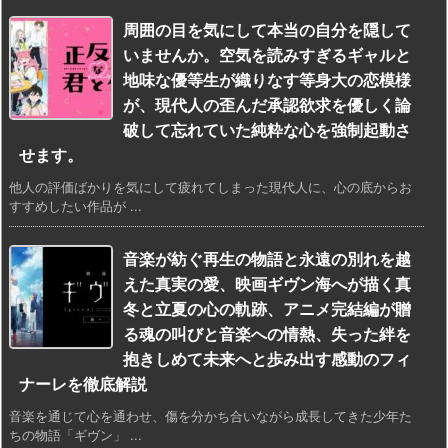
周囲の目を気にして本当の自分を隠して
いませんか。空気を読みすぎるギャルと
地味な優等生が織りなす等身大の恋模様
が、現代人の歪んだ承認欲求を優しく論
破して忘れていた純粋な心を強制起動さ
せます。
他人の評価ばかりを気にして疲れてしまった現代人に、心の底からお
すすめしたい作品が ...
音楽が紡ぐ再生の物語と永遠の別れを越
えた真実の愛、映画ギヴン海へが描く真
冬と立夏の心の軌跡、アニメ完結編が贈
る魂の叫びと音楽への情熱、失った絆を
抱きしめて未来へと歩み出す感動のフィ
ナーレを徹底解説
音楽を通じて心を通わせ、傷を分かち合いながら成長してきた少年た
ちの物語「ギヴン」 ...