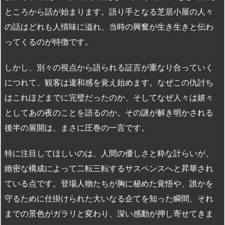
ところから話が始まります。語り手となる芝居小屋の人々
の話はどれも人情味に溢れ、当時の興奮が生き生きと伝わ
ってくるのが特徴です。
しかし、別々の視点から語られる証言が重なり合っていく
につれて、観客は違和感を覚え始めます。なぜこの仇討ち
はこれほどまでに完璧だったのか、そしてなぜ人々は嬉々
としてあの夜のことを語るのか。その謎が解き明かされる
後半の展開は、まさに圧巻の一言です。
特に注目してほしいのは、人間の優しさと粋な計らいが、
緻密な構成によって二転三転するサスペンスへと昇華され
ている点です。登場人物たちが胸に秘めた覚悟や、誰かを
守るために仕掛けられた大いなる企てを知った瞬間、それ
までの景色がガラリと変わり、深い感動が押し寄せてきま