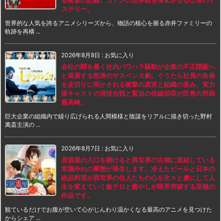
ステリー。
世界的な人気を誇るアニメシリーズから、物語の核心を握る赤井ファミリーの
軌跡を再構 ...
2026年8月8日
:
お気に入り
会社の闇を暴く社内パワハラ騒動が企業の不正隠蔽へ
と発展する怒涛のサスペンス劇。ぐうたら社員の告発
を皮切りに明かされる衝撃の真実と組織の歪み。実力
派キャストの演技合戦と緊迫の伏線回収が圧巻の邦画
最高峰。
巨大企業の組織内で繰り広げられる人間模様と陰謀をリアルに描き切った野村
萬斎主演の ...
2026年8月7日
:
お気に入り
居酒屋の入口を開けると異世界の古都に直結している
常識外れの事態が発生します。冷えたビールと日本の
絶品料理が異世界の住人たちの心を次々と虜にして人
生を変えていく飯テロと癒やしが限界突破する至極の
作品です。
観ているだけでお腹が空いて心がじんわり温かくなる最高のアニメを見つけた
からシェア ...