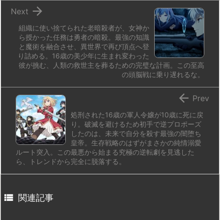

Next
組織に使い捨てられた老暗殺者が、女神か
ら授かった任務は勇者の暗殺。最強の知識
と魔術を融合させ、異世界で再び頂点へ登
り詰める。16歳の美少年に生まれ変わった
彼が挑む、人類の救世主を葬るための完璧な計画。この至高
の頭脳戦に乗り遅れるな。

Prev
処刑された16歳の軍人令嬢が10歳に死に戻
り。破滅を避けるため初手で逆プロポーズ
したのは、未来で自分を殺す最強の闇堕ち
皇帝。生存戦略のはずがまさかの純情溺愛
ルート突入。この最悪から始まる究極の逆転劇を見逃した
ら、トレンドから完全に脱落する。

関連記事