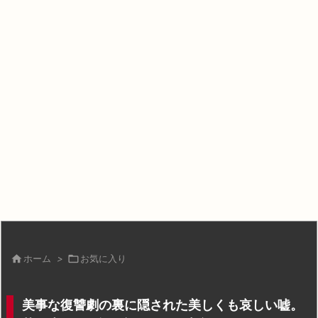

ホーム
>

お気に入り
美事な復讐劇の裏に隠された美しくも哀しい嘘。