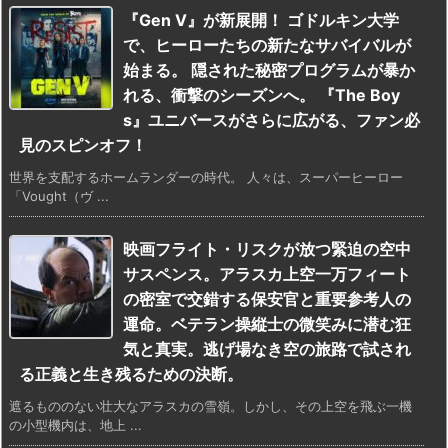
『Gen V』が新展開！ ゴドルキン大学
で、ヒーローたちの新たなサバイバルが
始まる。 隠された秘密プログラムが暴か
れる、衝撃のシーズンへ。 『The Boy
s』ユニバースがさらに広がる、ファン必
見のスピンオフ！
世界を支配するホームランダーの時代。 人々は、スーパーヒーロー
「Vought（ヴ ...
映画フライト・リスクが放つ緊迫の空中
サスペンス。アラスカ上空一万フィート
の密室で交錯する保安官と重要参考人の
運命。ベテラン操縦士の微笑みに潜む狂
気と真実。逃げ場なき空の旅路で試され
る正義と生き残るための決断。
遮るもののない壮大なアラスカの雪嶺。しかし、その上空を飛ぶ一機
の小型機内は、地上 ...