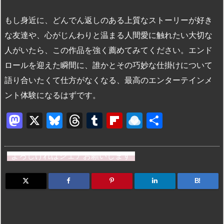
もし身近に、どんでん返しのある上質なストーリーが好き
な友達や、心がじんわりと温まる人間愛に触れたい大切な
人がいたら、この作品を強く薦めてみてください。エンド
ロールを迎えた瞬間に、誰かとその巧妙な仕掛けについて
語り合いたくて仕方がなくなる、最高のエンターテインメ
ント体験になるはずです。
M
X
Bl
T
T
Fl
R
共
a
u
hr
u
ip
ai
有
st
e
e
m
b
n
よろしければシェアお願いします
o
s
a
bl
o
dr
d
k
d
r
ar
o
B!
o
y
s
d
p.
n
io