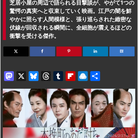
芝居小屋の周辺で語られる目撃談が、やがて1つの
驚愕の真実へと収束していく映画。江戸の闇を鮮
やかに照らす人間模様と、張り巡らされた緻密な
伏線が回収される瞬間に、全細胞が震えるほどの
衝撃を受ける傑作。
B!
M
X
Bl
T
T
Fl
R
共
a
u
hr
u
ip
ai
有
st
e
e
m
b
n
o
s
a
bl
o
dr
d
k
d
r
ar
o
o
y
s
d
p.
n
io