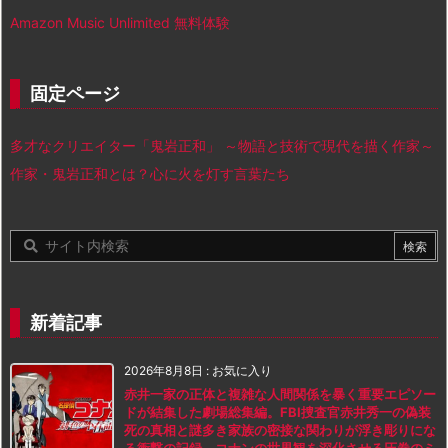
Amazon Music Unlimited 無料体験
固定ページ
多才なクリエイター「鬼岩正和」 ～物語と技術で現代を描く作家～
作家・鬼岩正和とは？心に火を灯す言葉たち
新着記事
2026年8月8日
:
お気に入り
赤井一家の正体と複雑な人間関係を暴く重要エピソー
ドが結集した劇場総集編。FBI捜査官赤井秀一の偽装
死の真相と謎多き家族の密接な関わりが浮き彫りにな
る衝撃の記録。コナンの世界観を深化させる圧巻のミ