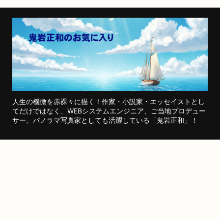
人生の機微を赤裸々に描く！作家・小説家・エッセイストとし
てだけではなく、WEBシステムエンジニア、ご当地プロデュー
サー、パノラマ写真家としても活躍している「鬼岩正和」！