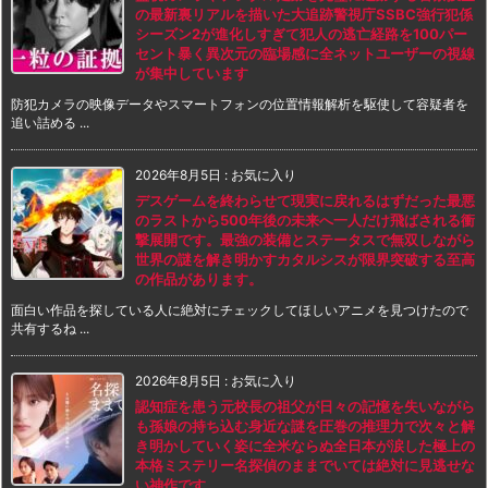
の最新裏リアルを描いた大追跡警視庁SSBC強行犯係
シーズン2が進化しすぎて犯人の逃亡経路を100パー
セント暴く異次元の臨場感に全ネットユーザーの視線
が集中しています
防犯カメラの映像データやスマートフォンの位置情報解析を駆使して容疑者を
追い詰める ...
2026年8月5日
:
お気に入り
デスゲームを終わらせて現実に戻れるはずだった最悪
のラストから500年後の未来へ一人だけ飛ばされる衝
撃展開です。最強の装備とステータスで無双しながら
世界の謎を解き明かすカタルシスが限界突破する至高
の作品があります。
面白い作品を探している人に絶対にチェックしてほしいアニメを見つけたので
共有するね ...
2026年8月5日
:
お気に入り
認知症を患う元校長の祖父が日々の記憶を失いながら
も孫娘の持ち込む身近な謎を圧巻の推理力で次々と解
き明かしていく姿に全米ならぬ全日本が涙した極上の
本格ミステリー名探偵のままでいては絶対に見逃せな
い神作です