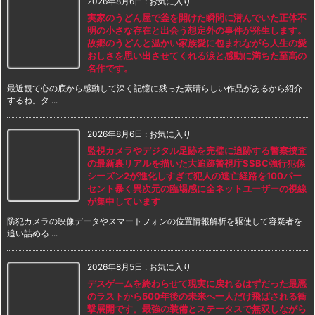
2026年8月6日
:
お気に入り
実家のうどん屋で釜を開けた瞬間に潜んでいた正体不
明の小さな存在と出会う想定外の事件が発生します。
故郷のうどんと温かい家族愛に包まれながら人生の愛
おしさを思い出させてくれる涙と感動に満ちた至高の
名作です。
最近観て心の底から感動して深く記憶に残った素晴らしい作品があるから紹介
するね。タ ...
2026年8月6日
:
お気に入り
監視カメラやデジタル足跡を完璧に追跡する警察捜査
の最新裏リアルを描いた大追跡警視庁SSBC強行犯係
シーズン2が進化しすぎて犯人の逃亡経路を100パー
セント暴く異次元の臨場感に全ネットユーザーの視線
が集中しています
防犯カメラの映像データやスマートフォンの位置情報解析を駆使して容疑者を
追い詰める ...
2026年8月5日
:
お気に入り
デスゲームを終わらせて現実に戻れるはずだった最悪
のラストから500年後の未来へ一人だけ飛ばされる衝
撃展開です。最強の装備とステータスで無双しながら