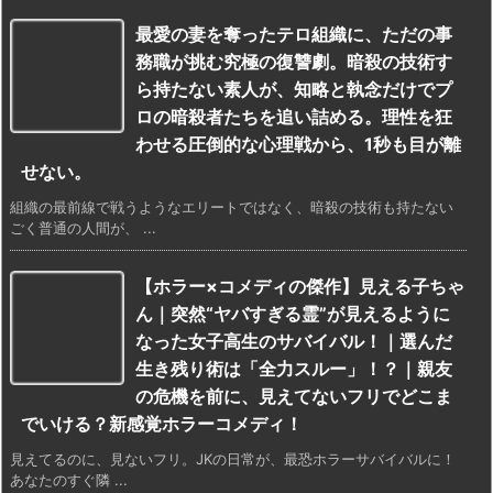
最愛の妻を奪ったテロ組織に、ただの事
務職が挑む究極の復讐劇。暗殺の技術す
ら持たない素人が、知略と執念だけでプ
ロの暗殺者たちを追い詰める。理性を狂
わせる圧倒的な心理戦から、1秒も目が離
せない。
組織の最前線で戦うようなエリートではなく、暗殺の技術も持たない
ごく普通の人間が、 ...
【ホラー×コメディの傑作】見える子ちゃ
ん｜突然“ヤバすぎる霊”が見えるように
なった女子高生のサバイバル！｜選んだ
生き残り術は「全力スルー」！？｜親友
の危機を前に、見えてないフリでどこま
でいける？新感覚ホラーコメディ！
見えてるのに、見ないフリ。JKの日常が、最恐ホラーサバイバルに！
あなたのすぐ隣 ...