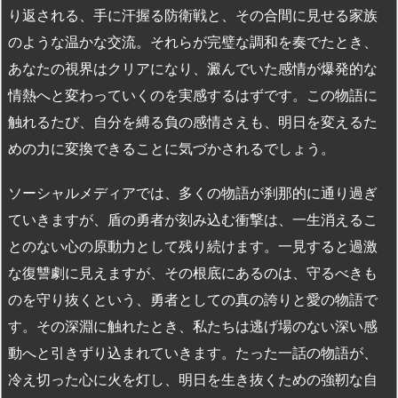
り返される、手に汗握る防衛戦と、その合間に見せる家族
のような温かな交流。それらが完璧な調和を奏でたとき、
あなたの視界はクリアになり、澱んでいた感情が爆発的な
情熱へと変わっていくのを実感するはずです。この物語に
触れるたび、自分を縛る負の感情さえも、明日を変えるた
めの力に変換できることに気づかされるでしょう。
ソーシャルメディアでは、多くの物語が刹那的に通り過ぎ
ていきますが、盾の勇者が刻み込む衝撃は、一生消えるこ
とのない心の原動力として残り続けます。一見すると過激
な復讐劇に見えますが、その根底にあるのは、守るべきも
のを守り抜くという、勇者としての真の誇りと愛の物語で
す。その深淵に触れたとき、私たちは逃げ場のない深い感
動へと引きずり込まれていきます。たった一話の物語が、
冷え切った心に火を灯し、明日を生き抜くための強靭な自