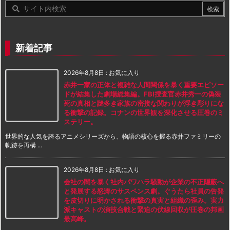
新着記事
2026年8月8日
:
お気に入り
赤井一家の正体と複雑な人間関係を暴く重要エピソー
ドが結集した劇場総集編。FBI捜査官赤井秀一の偽装
死の真相と謎多き家族の密接な関わりが浮き彫りにな
る衝撃の記録。コナンの世界観を深化させる圧巻のミ
ステリー。
世界的な人気を誇るアニメシリーズから、物語の核心を握る赤井ファミリーの
軌跡を再構 ...
2026年8月8日
:
お気に入り
会社の闇を暴く社内パワハラ騒動が企業の不正隠蔽へ
と発展する怒涛のサスペンス劇。ぐうたら社員の告発
を皮切りに明かされる衝撃の真実と組織の歪み。実力
派キャストの演技合戦と緊迫の伏線回収が圧巻の邦画
最高峰。