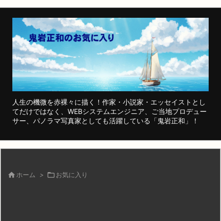
人生の機微を赤裸々に描く！作家・小説家・エッセイストとし
てだけではなく、WEBシステムエンジニア、ご当地プロデュー
サー、パノラマ写真家としても活躍している「鬼岩正和」！

ホーム
>

お気に入り