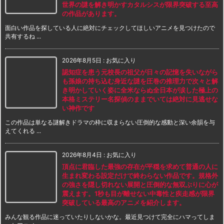
世界の謎を解き明かすカタルシスが限界突破する至高
の作品があります。
面白い作品を探している人に絶対にチェックしてほしいアニメを見つけたので
共有するね ...
2026年8月5日
:
お気に入り
認知症を患う元校長の祖父が日々の記憶を失いながら
も孫娘の持ち込む身近な謎を圧巻の推理力で次々と解
き明かしていく姿に全米ならぬ全日本が涙した極上の
本格ミステリー名探偵のままでいては絶対に見逃せな
い神作です
この作品は単なる謎解きドラマの枠に収まらない圧倒的な感動と深い余韻を与
えてくれる ...
2026年8月4日
:
お気に入り
頂点に君臨した最強の存在が平穏を求めて普通の人に
生まれ変わる設定だけで終わらない作品です。規格外
の強さを隠し切れない展開と圧倒的な無双ぶりに心が
震えます。1秒も目が離せない中毒性と疾走感が限界
突破している最高のアニメを紹介します。
みんな観る作品に迷っていたりしないかな。最近見つけて完全にハマってしま