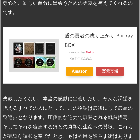
尊心と、新しい自分に出会うための勇気を与えてくれるの
です。
盾の勇者の成り上がり Blu-ray
BOX
created by
Rinker
KADOKAWA
Amazon
楽天市場
失敗したくない、本当の感動に出会いたい。そんな渇望を
抱えるすべての人にとって、この物語は最後にして最高の
到達点となります。圧倒的な迫力で展開される戦闘描写、
そしてそれを凌駕するほどの真摯な生命への賛歌。これら
が完璧な調和を奏でたとき、もはや目を逸らす術はありま