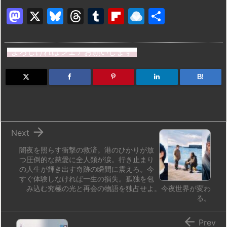
M
X
Bl
T
T
Fl
R
共
a
u
hr
u
ip
ai
有
st
e
e
m
b
n
よろしければシェアお願いします
o
s
a
bl
o
dr
d
k
d
r
ar
o
B!
o
y
s
d
p.
n
io

Next
闇夜を照らす衝撃の救済。港のひかりが放
つ圧倒的な慈愛に全人類が涙。行き止まり
の人生が輝き出す奇跡の瞬間に震えろ。今
すぐ体験しなければ一生の損失。孤独を包
み込む究極の光と再会の物語を独占せよ。今夜世界が変わ
る。

Prev