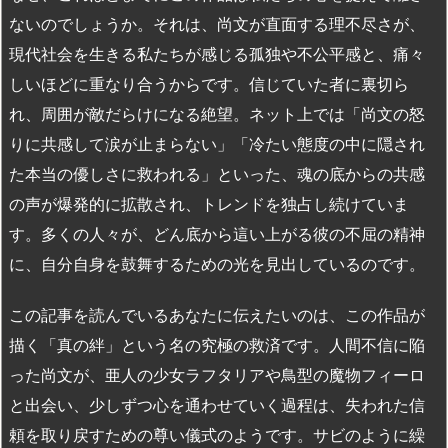
ないのでしょうか。それは、尚文が直面する理不尽さが、
現代社会を生きる私たちが感じる孤独や不公平感と、痛々
しいほどに重なり合うからです。信じていた者に裏切ら
れ、周囲が敵だらけになる絶望。ネット上では「尚文の怒
りに共感して涙が止まらない」「冷たい態度の中に隠され
た本当の優しさに救われる」といった、魂の底からの共感
の声が爆発的に拡散され、トレンドを独占し続けていま
す。多くの人々が、どん底から這い上がる彼の不屈の精神
に、自分自身を鼓舞するための光を見出しているのです。
この記事を読んでいるあなたに伝えたいのは、この作品が
描く「真の絆」という名の究極の救済です。人間不信に陥
った尚文が、亜人の少女ラフタリアや鳥型の魔物フィーロ
と出会い、少しずつ心を通わせていく過程は、失われた信
頼を取り戻すための尊い儀式のようです。サビのように繰