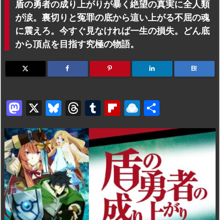
盾の勇者の成り上がりが暴く絶望の真実に全人類
が涙。裏切りと冤罪の底から這い上がる不屈の魂
に震えろ。今すぐ見なければ一生の損失。どん底
から頂点を目指す究極の物語。
B!
M
X
Bl
T
T
Fl
R
共
a
u
hr
u
ip
ai
有
st
e
e
m
b
n
o
s
a
bl
o
dr
d
k
d
r
ar
o
o
y
s
d
p.
n
io