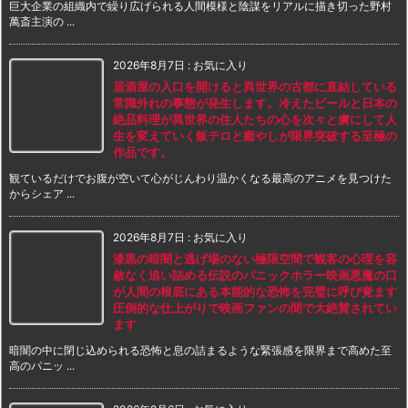
巨大企業の組織内で繰り広げられる人間模様と陰謀をリアルに描き切った野村
萬斎主演の ...
2026年8月7日
:
お気に入り
居酒屋の入口を開けると異世界の古都に直結している
常識外れの事態が発生します。冷えたビールと日本の
絶品料理が異世界の住人たちの心を次々と虜にして人
生を変えていく飯テロと癒やしが限界突破する至極の
作品です。
観ているだけでお腹が空いて心がじんわり温かくなる最高のアニメを見つけた
からシェア ...
2026年8月7日
:
お気に入り
漆黒の暗闇と逃げ場のない極限空間で観客の心理を容
赦なく追い詰める伝説のパニックホラー映画悪魔の口
が人間の根底にある本能的な恐怖を完璧に呼び覚ます
圧倒的な仕上がりで映画ファンの間で大絶賛されてい
ます
暗闇の中に閉じ込められる恐怖と息の詰まるような緊張感を限界まで高めた至
高のパニッ ...