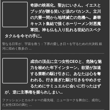
奇跡の映画化。聖おにいさん。イエスと
ブッダが贈る笑いと涙のバカンス。立川
の六畳一間から地球滅亡の危機へ。豪華
キャスト集結で描くホーリーメン対悪魔
軍団。神も仏も入り乱れる世紀のスペク
タクルを今その手に。
聖なる日常が、宇宙を救う：下界の愛しき日々を守るための大決戦 銀
河に煌めく数多の ...
成功の頂点に立つ女性CEOと、危険な魅
力を秘めた年下インターン。欲望が加速
する禁断の駆け引きに、あなたは心を奪
われる。行き過ぎた駆け引きをやめさせ
るためにサミュエルに会いに行ったはず
が、逆に主導権を握られしまい…
ファッションとカルチャーの最先端、ニューヨークを舞台に、成功し
た女性CEOの満た ...