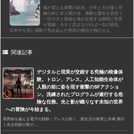
魂が震える衝撃の結末。少年と犬が描く究
極の絆に全人類が涙。過酷な運命を彷徨う
一匹の犬と孤独な魂が交差する瞬間に世界
が震撼。今すぐ読まなければ一生の損失。
日本中を深い感動で包み込んだ奇跡の物語を独占せよ。

関連記事
デジタルと現実が交錯する究極の映像体
験。トロン、アレス。人工知能生命体が
人類の前に姿を現す衝撃のSFアクショ
ン。洗練されたプログラムが遂行する危
険な任務。光と影が織りなす未知の世界
への冒険が今始まる。
境界線を越える電子の鼓動：アレスが拓く、新次元の衝突と共鳴 青白
く光る回路が夜の ...