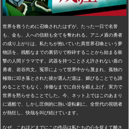
世界を救うために召喚されたはずが、たった一日で名誉
も、金も、人への信頼も全てを奪われる。アニメ盾の勇者
の成り上がりは、私たちが抱いていた異世界召喚という夢
物語を、残酷なまでの裏切りで粉砕することから始まる衝
撃の人間ドラマです。武器を持つことさえ許されない盾の
勇者、岩谷尚文。冤罪によって世界中から蔑まれ、孤独の
極致に叩き落とされた彼が選んだ道は、媚びることでも諦
めることでもなく、冷徹なまでに自分を鍛え上げ、実力で
世界を黙らせることでした。今、ネット上ではこのあまり
に過酷で、しかし圧倒的に熱い逆転劇に、全世代の視聴者
が熱狂し、快哉を叫び続けています。
なぜ、これほどまでにこの作品は私たちの心を捉えて離さ