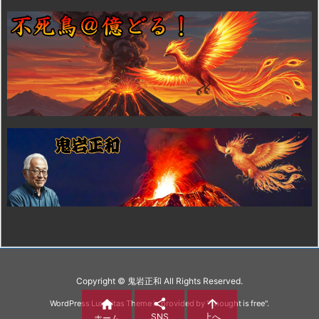
Copyright ©
鬼岩正和
All Rights Reserved.



WordPress Luxeritas Theme is provided by "
Thought is free
".
SNS
上へ
ホーム