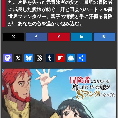
た。片足を失った元冒険者の父と、最強の冒険者
に成長した愛娘が紡ぐ、絆と再会のハートフル異
世界ファンタジー。親子の情愛と手に汗握る冒険
が、あなたの心を温かく包み込む。
B!
M
X
Bl
T
T
Fl
R
共
a
u
hr
u
ip
ai
有
st
e
e
m
b
n
o
s
a
bl
o
dr
d
k
d
r
ar
o
o
y
s
d
p.
n
io