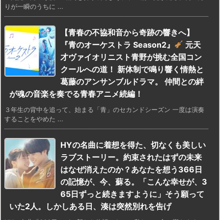
りが一瞬のうちに ...
【青春の不協和音から奇跡の響きへ】
『青のオーケストラ Season2』
元天
才ヴァイオリニスト青野が挑む全国コン
クールへの道！ 新体制で鳴り響く情熱と
葛藤のアンサンブルドラマ。 仲間との絆
が魂の音楽を奏でる青春アニメ続編！
３年生の背中を追って、始まる「青」のセカンドシーズン 一度は演奏
することをやめた ...
HYの名曲に着想を得た、切なくも美しい
ラブストーリー。約束されたはずの未来
はなぜ消えたのか？あなたを想う366日
の記憶が、今、蘇る。「こんな幸せが、3
65日ずっと続きますように」そう願って
いた2人。しかしある日、湊は突然別れを告げ