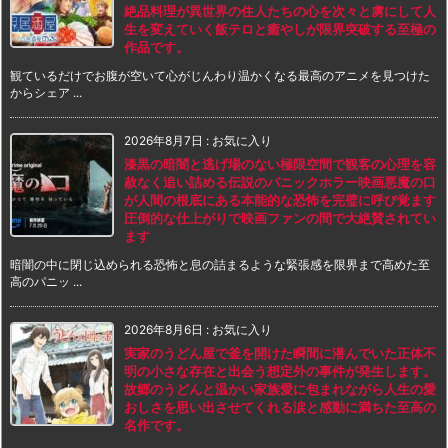
絶品料理が異世界の住人たちの心を次々と虜にして人
生を変えていく飯テロと癒やしが限界突破する至極の
作品です。
観ているだけでお腹が空いて心がじんわり温かくなる最高のアニメを見つけた
からシェア ...
2026年8月7日
:
お気に入り
漆黒の暗闇と逃げ場のない極限空間で観客の心理を容
赦なく追い詰める伝説のパニックホラー映画悪魔の口
が人間の根底にある本能的な恐怖を完璧に呼び覚ます
圧倒的な仕上がりで映画ファンの間で大絶賛されてい
ます
暗闇の中に閉じ込められる恐怖と息の詰まるような緊張感を限界まで高めた至
高のパニッ ...
2026年8月6日
:
お気に入り
実家のうどん屋で釜を開けた瞬間に潜んでいた正体不
明の小さな存在と出会う想定外の事件が発生します。
故郷のうどんと温かい家族愛に包まれながら人生の愛
おしさを思い出させてくれる涙と感動に満ちた至高の
名作です。