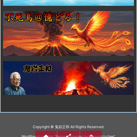
Copyright ©
鬼岩正和
All Rights Reserved.



WordPress Luxeritas Theme is provided by "
Thought is free
".