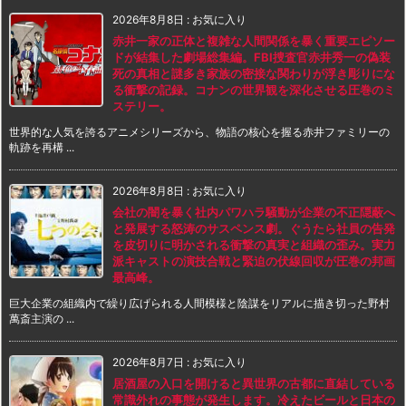
2026年8月8日
:
お気に入り
赤井一家の正体と複雑な人間関係を暴く重要エピソー
ドが結集した劇場総集編。FBI捜査官赤井秀一の偽装
死の真相と謎多き家族の密接な関わりが浮き彫りにな
る衝撃の記録。コナンの世界観を深化させる圧巻のミ
ステリー。
世界的な人気を誇るアニメシリーズから、物語の核心を握る赤井ファミリーの
軌跡を再構 ...
2026年8月8日
:
お気に入り
会社の闇を暴く社内パワハラ騒動が企業の不正隠蔽へ
と発展する怒涛のサスペンス劇。ぐうたら社員の告発
を皮切りに明かされる衝撃の真実と組織の歪み。実力
派キャストの演技合戦と緊迫の伏線回収が圧巻の邦画
最高峰。
巨大企業の組織内で繰り広げられる人間模様と陰謀をリアルに描き切った野村
萬斎主演の ...
2026年8月7日
:
お気に入り
居酒屋の入口を開けると異世界の古都に直結している
常識外れの事態が発生します。冷えたビールと日本の