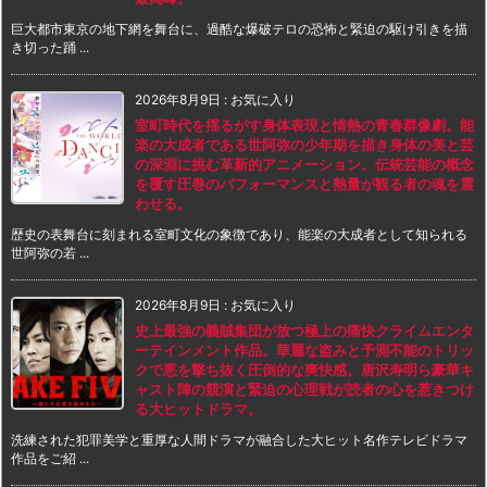
巨大都市東京の地下網を舞台に、過酷な爆破テロの恐怖と緊迫の駆け引きを描
き切った踊 ...
2026年8月9日
:
お気に入り
室町時代を揺るがす身体表現と情熱の青春群像劇。能
楽の大成者である世阿弥の少年期を描き身体の美と芸
の深淵に挑む革新的アニメーション。伝統芸能の概念
を覆す圧巻のパフォーマンスと熱量が観る者の魂を震
わせる。
歴史の表舞台に刻まれる室町文化の象徴であり、能楽の大成者として知られる
世阿弥の若 ...
2026年8月9日
:
お気に入り
史上最強の義賊集団が放つ極上の痛快クライムエンタ
ーテインメント作品。華麗な盗みと予測不能のトリッ
クで悪を撃ち抜く圧倒的な爽快感。唐沢寿明ら豪華キ
ャスト陣の競演と緊迫の心理戦が読者の心を惹きつけ
る大ヒットドラマ。
洗練された犯罪美学と重厚な人間ドラマが融合した大ヒット名作テレビドラマ
作品をご紹 ...