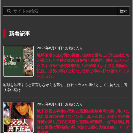
新着記事
2026年8月10日
:
お気に入り
地球破壊を企む謎の黄色い生物と落ちこぼれ生徒たち
が過ごした奇跡の365日を描く感動作。殺せんせーと
クヌギガ丘中学校3年E組の絆が織りなす涙と笑顔の
記録。成長の喜びと切ない別れが胸を打つ傑作アニメ
ーション。
地球を破壊すると宣言しながらも落ちこぼれクラスの担任として生徒たちに寄
り添い続け ...
2026年8月10日
:
お気に入り
地下鉄暴走事件の恐怖と最新鋭実験車両の乗っ取りに
挑む緊迫の心理サスペンス。真下正義と正体不明の爆
弾魔が繰り広げる高度な言葉の頭脳戦。地下鉄網を舞
台に極限の緊張感が駆け抜ける踊る大捜査線シリーズ
最高峰。