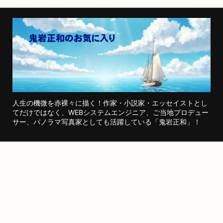
人生の機微を赤裸々に描く！作家・小説家・エッセイストとし
てだけではなく、WEBシステムエンジニア、ご当地プロデュー
サー、パノラマ写真家としても活躍している「鬼岩正和」！