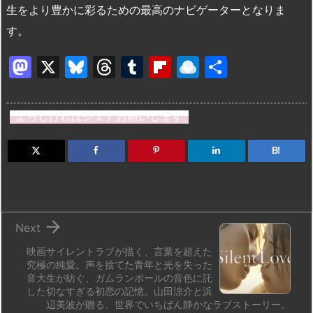
生をより豊かに彩るための最高のナビゲーターとなりま
す。
M
X
Bl
T
T
Fl
R
共
a
u
hr
u
ip
ai
有
st
e
e
m
b
n
よろしければシェアお願いします
o
s
a
bl
o
dr
d
k
d
r
ar
o
B!
o
y
s
d
p.
n
io

Next
映画サイレントラブが描く、言葉を超えた
究極の純愛。声を捨てた青年と光を失った
音大生が紡ぐ、ガムランボールの音色に託
した切なすぎる初恋の記憶。山田涼介と浜
辺美波が贈る、世界でいちばん静かなラブストーリー。