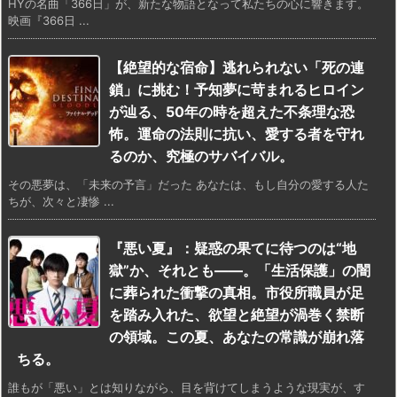
HYの名曲「366日」が、新たな物語となって私たちの心に響きます。
映画『366日 ...
【絶望的な宿命】逃れられない「死の連
鎖」に挑む！予知夢に苛まれるヒロイン
が辿る、50年の時を超えた不条理な恐
怖。運命の法則に抗い、愛する者を守れ
るのか、究極のサバイバル。
その悪夢は、「未来の予言」だった あなたは、もし自分の愛する人た
ちが、次々と凄惨 ...
『悪い夏』：疑惑の果てに待つのは“地
獄”か、それとも――。「生活保護」の闇
に葬られた衝撃の真相。市役所職員が足
を踏み入れた、欲望と絶望が渦巻く禁断
の領域。この夏、あなたの常識が崩れ落
ちる。
誰もが「悪い」とは知りながら、目を背けてしまうような現実が、す