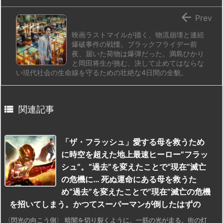

Prev
映画ラストマイルが描く、物流崩壊と連続
爆破事件の戦慄。ブラックフライデー前
夜、届いた荷物は爆弾だった。満島ひかり
と岡田将生が挑む、決して止めてはならな
い現代社会の生命線を守るための壮絶な4日間の全貌。

関連記事
「ザ・フラッシュ」愛する母を救うため
に時空を超えた地上最速ヒーロー”フラッ
シュ”。“過去”を変えたことで“現在”滅亡
の危機に… 死ぬ運命にある母を救うた
め“過去”を変えたことで“現在”滅亡の危機
を招いてしまう。かつてスーパーマンが倒したはずの
〈閃光の向こう側〉 暗闇を切り裂くように、一筋の光が走る。街の灯