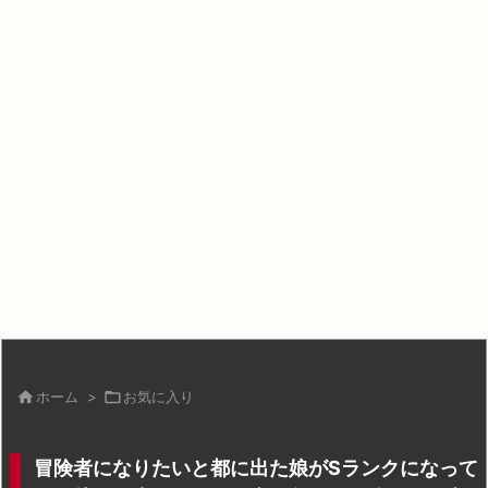

ホーム
>

お気に入り
冒険者になりたいと都に出た娘がSランクになって