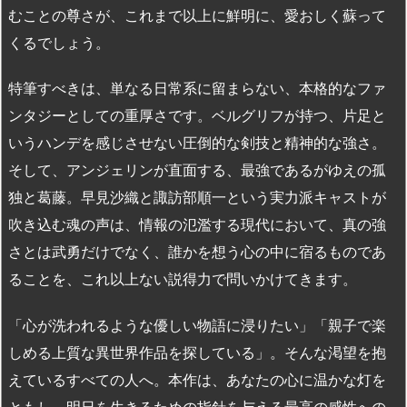
むことの尊さが、これまで以上に鮮明に、愛おしく蘇って
くるでしょう。
特筆すべきは、単なる日常系に留まらない、本格的なファ
ンタジーとしての重厚さです。ベルグリフが持つ、片足と
いうハンデを感じさせない圧倒的な剣技と精神的な強さ。
そして、アンジェリンが直面する、最強であるがゆえの孤
独と葛藤。早見沙織と諏訪部順一という実力派キャストが
吹き込む魂の声は、情報の氾濫する現代において、真の強
さとは武勇だけでなく、誰かを想う心の中に宿るものであ
ることを、これ以上ない説得力で問いかけてきます。
「心が洗われるような優しい物語に浸りたい」「親子で楽
しめる上質な異世界作品を探している」。そんな渇望を抱
えているすべての人へ。本作は、あなたの心に温かな灯を