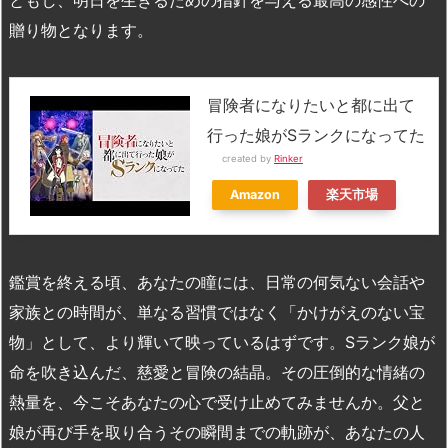
ともし、明日を生きるための指針を与える最高の感性への
贈り物となります。
冒険者になりたいと都に出て
行った娘がSランクになってた
created by
Rinker
Amazon
楽天市場
鑑賞を終える頃、あなたの瞳には、日常の何気ない会話や
家族との時間が、単なる習慣ではなく「かけがえのない宝
物」として、より輝いて映っているはずです。Sランク娘が
命を吹き込んだ、慈愛と冒険の結晶。その圧倒的な情緒の
熱量を、今こそあなたの心で受け止めてみませんか。父と
娘が再び手を取り合うその瞬間までの軌跡が、あなたの人