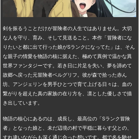
剣を振るうことだけが冒険者の人生ではありません。大切
な人を守り、育み、そして見送ること。本作「冒険者にな
りたいと都に出て行った娘がSランクになってた」は、そん
な親子の情愛を物語の核に据えた、極めて異例で温かな異
世界ファンタジーです。若き日に片足を失い、夢を諦めて
故郷へ戻った元冒険者ベルグリフ。彼が森で拾った赤ん
坊、アンジェリンを男手ひとつで育て上げる日々は、血の
繋がりを超えた真の家族の在り方を、凛とした優しさで描
き出しています。
物語の核心にあるのは、成長し、最高位の「Sランク冒険
者」となった娘と、未だ辺境の村で平穏に暮らす父との、
すれ違いながらも深く通じ合った想いです。都で名を馳せ