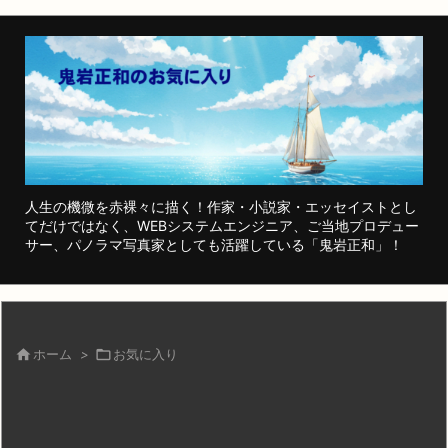
人生の機微を赤裸々に描く！作家・小説家・エッセイストとし
てだけではなく、WEBシステムエンジニア、ご当地プロデュー
サー、パノラマ写真家としても活躍している「鬼岩正和」！

ホーム
>

お気に入り