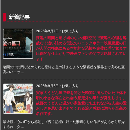
新着記事
2026年8月7日
:
お気に入り
漆黒の暗闇と逃げ場のない極限空間で観客の心理を容
赦なく追い詰める伝説のパニックホラー映画悪魔の口
が人間の根底にある本能的な恐怖を完璧に呼び覚ます
圧倒的な仕上がりで映画ファンの間で大絶賛されてい
ます
暗闇の中に閉じ込められる恐怖と息の詰まるような緊張感を限界まで高めた至
高のパニッ ...
2026年8月6日
:
お気に入り
実家のうどん屋で釜を開けた瞬間に潜んでいた正体不
明の小さな存在と出会う想定外の事件が発生します。
故郷のうどんと温かい家族愛に包まれながら人生の愛
おしさを思い出させてくれる涙と感動に満ちた至高の
名作です。
最近観て心の底から感動して深く記憶に残った素晴らしい作品があるから紹介
するね。タ ...