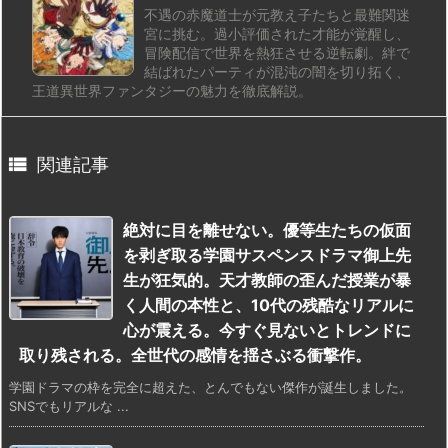
不遇の赤魔道士が元教え子たちと最難関迷
宮に挑む。過小評価された才能が覚醒し、
冒険配信で世界を熱狂させる逆転劇。絆で
結ばれたパーティが混沌の闇を切り拓く、
王道異世界ファンタジーの魅力を徹底解説。

関連記事
絶対に目を離せない。優等生たちの仮面
を剥ぎ取る学園サスペンスドラマ御上先
生が狂気的。天才教師の歪んだ授業が暴
く人間の本性と、10代の残酷なリアルに
心が震える。今すぐ見ないとトレンドに
取り残される。全世代の感情を揺さぶる衝撃作。
学園ドラマの枠を完全に超えた、とんでもない傑作が誕生しました。
SNSでもリアルな ...