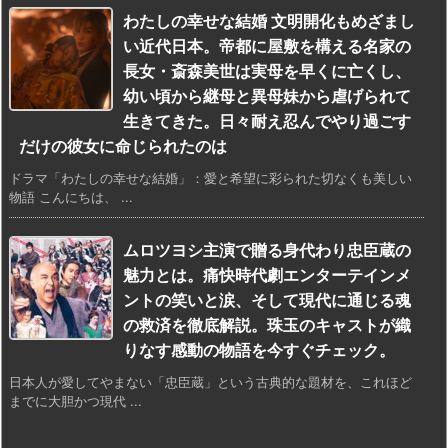
わたしの幸せな結婚 文明開化もめざまし
い近代日本。帝都に屋敷を構える名家の
長女・斎森美世は実母を早くに亡くし、
幼い頃から継母と異母妹から虐げられて
生きてきた。日々耐え忍んでやり過ごす
だけの彼女に命じられたのは
ドラマ「わたしの幸せな結婚」：愛と希望に彩られた切なくも美しい
物語 こんにちは、 ...
ムロツヨシ主演で贈る身代わり忠臣蔵の
魅力とは。痛快時代劇エンターテインメ
ントの笑いと涙、そして現代に通じる魂
の救済を徹底解説。珠玉のキャストが織
りなす感動の物語を今すぐチェック。
日本人が愛してやまない「忠臣蔵」という古典的な題材を、これほど
までに大胆かつ現代 ...