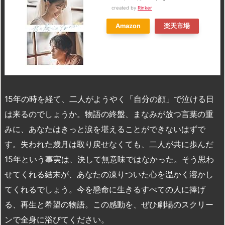
created by
Rinker
Amazon
楽天市場
15
年の時を経て、二人がようやく「自分の顔」で泣ける日
は来るのでしょうか。物語の終盤、まなみが放つ言葉の重
みに、あなたはきっと涙を堪えることができないはずで
す。失われた歳月は取り戻せなくても、二人が共に歩んだ
15
年という事実は、決して無意味ではなかった。そう思わ
せてくれる結末が、あなたの凍りついた心を温かく溶かし
てくれるでしょう。今を懸命に生きるすべての人に捧げ
る、再生と希望の物語。この感動を、ぜひ劇場のスクリー
ンで全身に浴びてください。