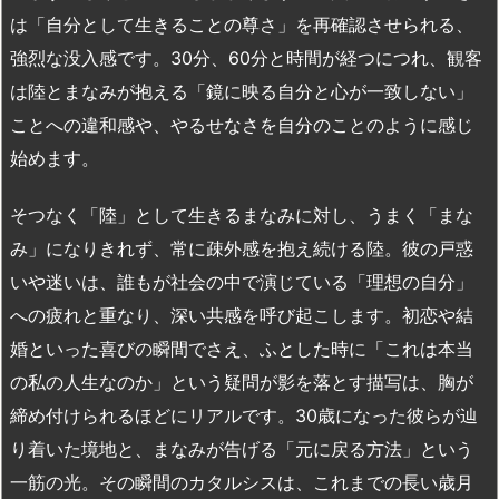
は「自分として生きることの尊さ」を再確認させられる、
強烈な没入感です。
30
分、
60
分と時間が経つにつれ、観客
は陸とまなみが抱える「鏡に映る自分と心が一致しない」
ことへの違和感や、やるせなさを自分のことのように感じ
始めます。
そつなく「陸」として生きるまなみに対し、うまく「まな
み」になりきれず、常に疎外感を抱え続ける陸。彼の戸惑
いや迷いは、誰もが社会の中で演じている「理想の自分」
への疲れと重なり、深い共感を呼び起こします。初恋や結
婚といった喜びの瞬間でさえ、ふとした時に「これは本当
の私の人生なのか」という疑問が影を落とす描写は、胸が
締め付けられるほどにリアルです。
30
歳になった彼らが辿
り着いた境地と、まなみが告げる「元に戻る方法」という
一筋の光。その瞬間のカタルシスは、これまでの長い歳月