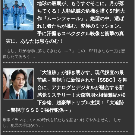
地球の最期が、もうすぐそこに。月が落
ちてくる！人類絶滅の危機を描くSF超大
作『ムーンフォール』。絶望の中、選ば
れし者たちが挑む、究極のミッション。
手に汗握るスペクタクル映像と衝撃の真
実に、あなたは息をのむ！
「もし、月が地球に落ちてきたら……？」 この、SF好きなら一度は想
像したであろう ...
「大追跡」が解き明かす、現代捜査の最
前線 – 警視庁に新設された【SSBC】を舞
台に、アナログとデジタルが融合する新
感覚ミステリー！大森南朋×相葉雅紀×松
下奈緒、超豪華トリプル主演！「大追跡
～警視庁ＳＳＢＣ強行犯係～」
刑事ドラマは、いつの時代も私たちを惹きつけてやみません。 しか
し、犯罪の手口が巧 ...