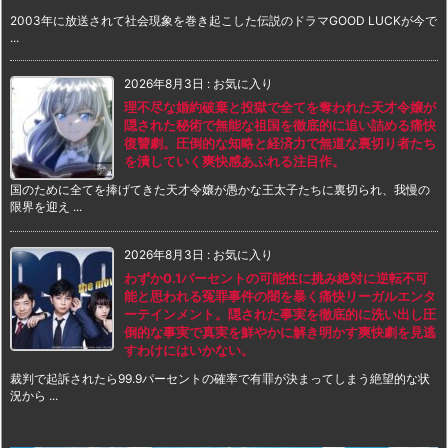
2003年に放送されて社会現象を巻き起こした伝説のドラマGOOD LUCKが今で
...
2026年8月3日
:
お気に入り
理不尽な婚約破棄と投獄で全てを奪われた天才令嬢が
隠された秘術で無能な祖国を徹底的に追い詰める痛快
復讐劇。圧倒的な知略と経済力で無道な裏切り者たち
を潰していく爽快感あふれる注目作。
国のために全てを捧げてきた天才令嬢が愚かな王太子たちに裏切られ、我慢の
限界を迎え ...
2026年8月3日
:
お気に入り
わずか0.1パーセントの可能性に挑み絶対に逆転不可
能と思われる冤罪事件の闇を暴く痛快リーガルエンタ
ーテインメント。隠された事実を徹底的に洗い出し圧
倒的な事実で真実を鮮やかに解き明かす爽快劇を見逃
すわけにはいかない。
裁判で起訴されたら99.9パーセントの確率で有罪が決まってしまう絶望的な状
況から ...