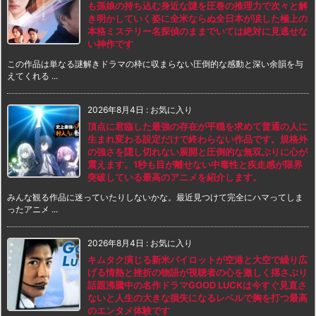
も孫娘の持ち込む身近な謎を圧巻の推理力で次々と解
き明かしていく姿に全米ならぬ全日本が涙した極上の
本格ミステリー名探偵のままでいては絶対に見逃せな
い神作です
この作品は単なる謎解きドラマの枠に収まらない圧倒的な感動と深い余韻を与
えてくれる ...
2026年8月4日
:
お気に入り
頂点に君臨した最強の存在が平穏を求めて普通の人に
生まれ変わる設定だけで終わらない作品です。規格外
の強さを隠し切れない展開と圧倒的な無双ぶりに心が
震えます。1秒も目が離せない中毒性と疾走感が限界
突破している最高のアニメを紹介します。
みんな観る作品に迷っていたりしないかな。最近見つけて完全にハマってしま
ったアニメ ...
2026年8月4日
:
お気に入り
キムタク演じる新米パイロットが空港と大空で繰り広
げる情熱と挫折の物語が視聴者の心を激しく揺さぶり
話題沸騰中の名作ドラマGOOD LUCKは今すぐ見直さ
ないと人生の大きな損失になるレベルで胸を打つ最高
のエンタメ体験です