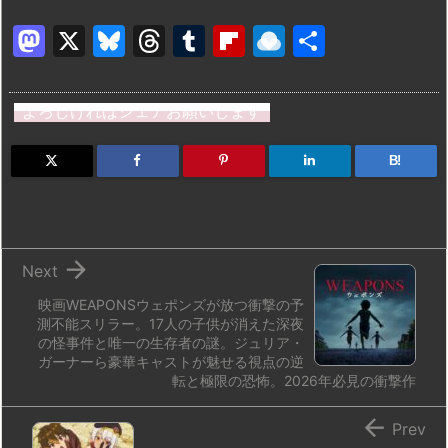
M
X
Bl
T
T
Fl
R
共
a
u
hr
u
ip
ai
有
st
e
e
m
b
n
よろしければシェアお願いします
o
s
a
bl
o
dr
d
k
d
r
ar
o
B!
o
y
s
d
p.
n
io

Next
映画WEAPONSウェポンズが放つ衝撃の予
測不能スリラー。17人の子供が消えた深夜
の怪事件と唯一の生存者の謎。ジュリア・
ガーナーら豪華キャストが魅せる視点の逆
転と極限の恐怖。2026年必見の衝撃作

Prev