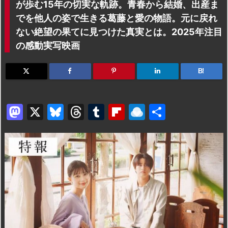
が歩む15年の切実な軌跡。青春から結婚、出産ま
でを他人の姿で生きる葛藤と愛の物語。元に戻れ
ない絶望の果てに見つけた真実とは。2025年注目
の感動実写映画
B!
M
X
Bl
T
T
Fl
R
共
a
u
hr
u
ip
ai
有
st
e
e
m
b
n
o
s
a
bl
o
dr
d
k
d
r
ar
o
o
y
s
d
p.
n
io