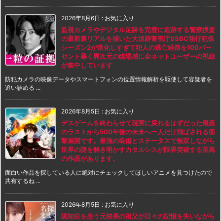
2026年8月6日
:
お気に入り
監視カメラやデジタル足跡を完璧に追跡する警察捜査
の最新裏リアルを描いた大追跡警視庁SSBC強行犯係
シーズン2が進化しすぎて犯人の逃亡経路を100パー
セント暴く異次元の臨場感に全ネットユーザーの視線
が集中しています
防犯カメラの映像データやスマートフォンの位置情報解析を駆使して容疑者を
追い詰める ...
2026年8月5日
:
お気に入り
デスゲームを終わらせて現実に戻れるはずだった最悪
のラストから500年後の未来へ一人だけ飛ばされる衝
撃展開です。最強の装備とステータスで無双しながら
世界の謎を解き明かすカタルシスが限界突破する至高
の作品があります。
面白い作品を探している人に絶対にチェックしてほしいアニメを見つけたので
共有するね ...
2026年8月5日
:
お気に入り
認知症を患う元校長の祖父が日々の記憶を失いながら