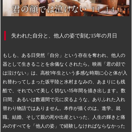
失われた自分と、他人の姿で刻む
年の月日
15
もしも、ある日突然「自分」という存在を奪われ、他人の
器として生きることを余儀なくされたら。映画「君の顔で
は泣けない」は、高校
1
年生という多感な時期に心と体が入
れ替わってしまった坂平陸と水村まなみの、あまりにも残
酷で、それでいて美しく切ない
15
年間を描き出します。数
日間、あるいは数週間で元に戻るような、ありふれた入れ
替わり物語ではありません。本作が描くのは、進学、就
職、結婚、そして親の死や出産といった、人生の輝きと痛
みのすべてを「他人の姿」で経験しなければならなかった