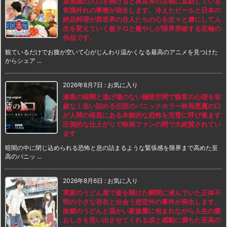
居酒屋の入口を開けると異世界の古都に直結している
常識外れの事態が発生します。冷えたビールと日本の
絶品料理が異世界の住人たちの心を次々と虜にして人
生を変えていく飯テロと癒やしが限界突破する至極の
作品です。
観ているだけでお腹が空いて心がじんわり温かくなる最高のアニメを見つけた
からシェア ...
2026年8月7日
:
お気に入り
漆黒の暗闇と逃げ場のない極限空間で観客の心理を容
赦なく追い詰める伝説のパニックホラー映画悪魔の口
が人間の根底にある本能的な恐怖を完璧に呼び覚ます
圧倒的な仕上がりで映画ファンの間で大絶賛されてい
ます
暗闇の中に閉じ込められる恐怖と息の詰まるような緊張感を限界まで高めた至
高のパニッ ...
2026年8月6日
:
お気に入り
実家のうどん屋で釜を開けた瞬間に潜んでいた正体不
明の小さな存在と出会う想定外の事件が発生します。
故郷のうどんと温かい家族愛に包まれながら人生の愛
おしさを思い出させてくれる涙と感動に満ちた至高の