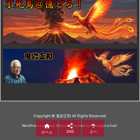
Copyright ©
鬼岩正和
All Rights Reserved.



WordPress Luxeritas Theme is provided by "
Thought is free
".
SNS
上へ
ホーム