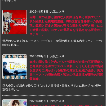
作品をご紹 ...
2026年8月8日
:
お気に入り
赤井一家の正体と複雑な人間関係を暴く重要エピソー
ドが結集した劇場総集編。FBI捜査官赤井秀一の偽装
死の真相と謎多き家族の密接な関わりが浮き彫りにな
る衝撃の記録。コナンの世界観を深化させる圧巻のミ
ステリー。
世界的な人気を誇るアニメシリーズから、物語の核心を握る赤井ファミリーの
軌跡を再構 ...
2026年8月8日
:
お気に入り
会社の闇を暴く社内パワハラ騒動が企業の不正隠蔽へ
と発展する怒涛のサスペンス劇。ぐうたら社員の告発
を皮切りに明かされる衝撃の真実と組織の歪み。実力
派キャストの演技合戦と緊迫の伏線回収が圧巻の邦画
最高峰。
巨大企業の組織内で繰り広げられる人間模様と陰謀をリアルに描き切った野村
萬斎主演の ...
2026年8月7日
:
お気に入り