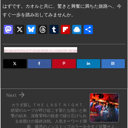
はずです。カオルと共に、驚きと興奮に満ちた旅路へ、今
すぐ一歩を踏み出してみませんか。
M
X
Bl
T
T
Fl
R
共
a
u
hr
u
ip
ai
有
st
e
e
m
b
n
よろしければシェアお願いします
o
s
a
bl
o
dr
d
k
d
r
ar
o
B!
o
y
s
d
p.
n
io

Next
カラダ探し ＴＨＥ ＬＡＳＴ ＮＩＧＨＴ。
絶望のループが呼び起こす新たな呪いと衝
撃の結末。深夜零時の校舎で繰り広げられ
る命懸けの最終決戦。人気キーワード満
載、最恐のノンストップホラーを今すぐ目撃せよ。