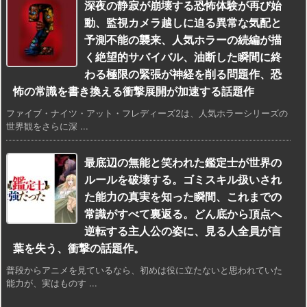
深夜の静寂が崩壊する恐怖体験が再び始
動、監視カメラ越しに迫る異常な気配と
予測不能の襲来、人気ホラーの続編が描
く絶望的サバイバル、油断した瞬間に終
わる極限の緊張が神経を削る問題作、恐
怖の常識を書き換える衝撃展開が加速する話題作
ファイブ・ナイツ・アット・フレディーズ2は、人気ホラーシリーズの
世界観をさらに深 ...
最底辺の無能と笑われた鑑定士が世界の
ルールを破壊する。ゴミスキル扱いされ
た能力の真実を知った瞬間、これまでの
常識がすべて裏返る。どん底から頂点へ
逆転する主人公の姿に、見る人全員が言
葉を失う、衝撃の話題作。
普段からアニメを見ているなら、初めは役に立たないと思われていた
能力が、実はものす ...