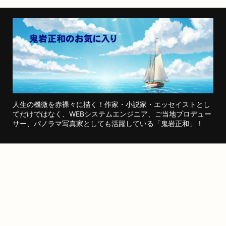
人生の機微を赤裸々に描く！作家・小説家・エッセイストとし
てだけではなく、WEBシステムエンジニア、ご当地プロデュー
サー、パノラマ写真家としても活躍している「鬼岩正和」！