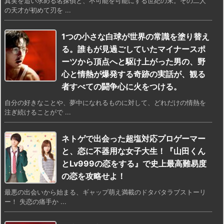
真実を追い求める名探偵と、不可能を可能にする世紀の末。その二人
の天才が初めて刃を ...
1つの小さな白球が世界の常識を塗り替え
る。誰もが見過ごしていたマイナースポ
ーツから頂点へと駆け上がった男の、野
心と情熱が爆発する奇跡の実話が、観る
者すべての闘争心に火をつける。
自分の好きなことや、夢中になれるものに対して、どれだけの情熱を
注ぎ続けることがで ...
ネトゲで出会った超塩対応プロゲーマー
と、恋に不器用な女子大生！『山田くん
とLv999の恋をする』で史上最高難易度
の恋を攻略せよ！
最悪の出会いから始まる、ギャップ萌え満載のドタバタラブストーリ
ー！ 失恋の痛手か ...