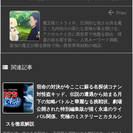

Prev
魔王様リトライＲ。圧倒的な強さを誇る魔
王・九内伯斗の新たな冒険が幕を開ける。
アクやルナと共に異世界で地盤を固め、帰
還の術を探す旅へ。人気キーワード満載、
最強の魔王が贈る痛快で熱い異世界再始動の物語。

関連記事
宿命の対決が今ここに蘇る名探偵コナン
対怪盗キッド、伝説の遭遇から始まる月
下の知略バトルと華麗なる挑戦状、劇場
公開された特別編集版が描く永遠のライ
バル関係、究極のミステリーとカタルシ
スを徹底解説