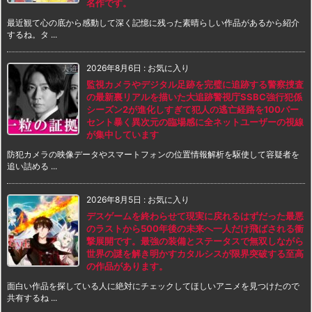
名作です。
最近観て心の底から感動して深く記憶に残った素晴らしい作品があるから紹介
するね。タ ...
2026年8月6日
:
お気に入り
監視カメラやデジタル足跡を完璧に追跡する警察捜査
の最新裏リアルを描いた大追跡警視庁SSBC強行犯係
シーズン2が進化しすぎて犯人の逃亡経路を100パー
セント暴く異次元の臨場感に全ネットユーザーの視線
が集中しています
防犯カメラの映像データやスマートフォンの位置情報解析を駆使して容疑者を
追い詰める ...
2026年8月5日
:
お気に入り
デスゲームを終わらせて現実に戻れるはずだった最悪
のラストから500年後の未来へ一人だけ飛ばされる衝
撃展開です。最強の装備とステータスで無双しながら
世界の謎を解き明かすカタルシスが限界突破する至高
の作品があります。
面白い作品を探している人に絶対にチェックしてほしいアニメを見つけたので
共有するね ...