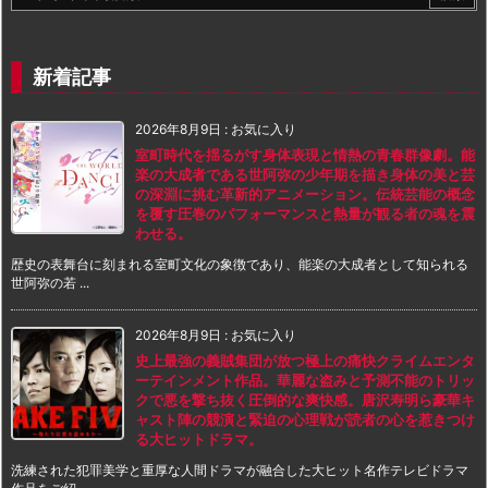
新着記事
2026年8月9日
:
お気に入り
室町時代を揺るがす身体表現と情熱の青春群像劇。能
楽の大成者である世阿弥の少年期を描き身体の美と芸
の深淵に挑む革新的アニメーション。伝統芸能の概念
を覆す圧巻のパフォーマンスと熱量が観る者の魂を震
わせる。
歴史の表舞台に刻まれる室町文化の象徴であり、能楽の大成者として知られる
世阿弥の若 ...
2026年8月9日
:
お気に入り
史上最強の義賊集団が放つ極上の痛快クライムエンタ
ーテインメント作品。華麗な盗みと予測不能のトリッ
クで悪を撃ち抜く圧倒的な爽快感。唐沢寿明ら豪華キ
ャスト陣の競演と緊迫の心理戦が読者の心を惹きつけ
る大ヒットドラマ。
洗練された犯罪美学と重厚な人間ドラマが融合した大ヒット名作テレビドラマ