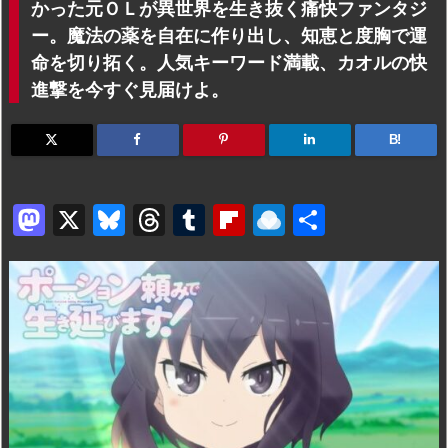
かった元ＯＬが異世界を生き抜く痛快ファンタジ
ー。魔法の薬を自在に作り出し、知恵と度胸で運
命を切り拓く。人気キーワード満載、カオルの快
進撃を今すぐ見届けよ。
B!
M
X
Bl
T
T
Fl
R
共
a
u
hr
u
ip
ai
有
st
e
e
m
b
n
o
s
a
bl
o
dr
d
k
d
r
ar
o
o
y
s
d
p.
n
io