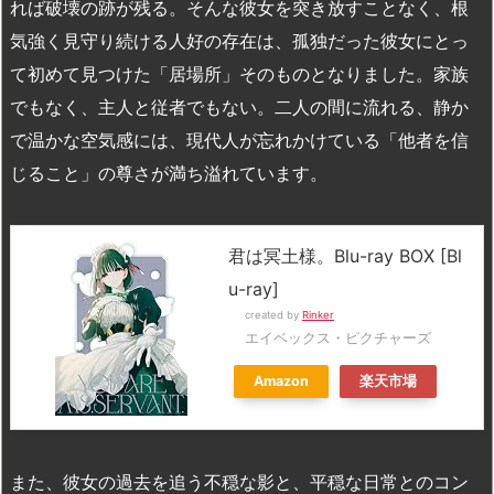
れば破壊の跡が残る。そんな彼女を突き放すことなく、根
気強く見守り続ける人好の存在は、孤独だった彼女にとっ
て初めて見つけた「居場所」そのものとなりました。家族
でもなく、主人と従者でもない。二人の間に流れる、静か
で温かな空気感には、現代人が忘れかけている「他者を信
じること」の尊さが満ち溢れています。
君は冥土様。Blu-ray BOX [Bl
u-ray]
created by
Rinker
エイベックス・ピクチャーズ
Amazon
楽天市場
また、彼女の過去を追う不穏な影と、平穏な日常とのコン