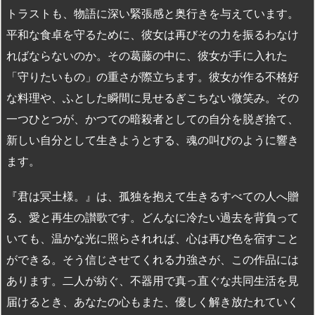
トラストも、物語に深い緊張感と奥行きを与えています。
平和な食卓を守るために、彼女は再びその力を振るわなけ
ればならないのか。その葛藤の中に、彼女が手に入れた
「守りたいもの」の重さが際立ちます。彼女が作る不格好
な料理や、ふとした瞬間に見せるぎこちない微笑み。その
一つひとつが、かつての暗殺者としての自分を脱ぎ捨て、
新しい自分として生きようとする、魂の叫びのように響き
ます。
『君は冥土様。』は、孤独を抱えて生きるすべての人へ贈
る、愛と再生の讃歌です。どんなに冷たい過去を背負って
いても、温かな光に照らされれば、心は再び色を宿すこと
ができる。そう信じさせてくれる力強さが、この作品には
あります。二人が紡ぐ、不器用で真っ直ぐな共同生活を見
届けるとき、あなたの心もまた、優しく解き放たれていく