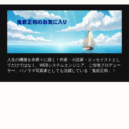
人生の機微を赤裸々に描く！作家・小説家・エッセイストとし
てだけではなく、WEBシステムエンジニア、ご当地プロデュー
サー、パノラマ写真家としても活躍している「鬼岩正和」！