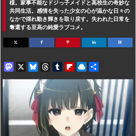
様。家事不能なドジっ子メイドと高校生の奇妙な
共同生活。感情を失った少女の心が温かな日々の
なかで揺れ動き輝きを取り戻す。失われた日常を
奪還する至高の純愛ラブコメ。
B!
M
X
Bl
T
T
Fl
R
共
a
u
hr
u
ip
ai
有
st
e
e
m
b
n
o
s
a
bl
o
dr
d
k
d
r
ar
o
o
y
s
d
p.
n
io