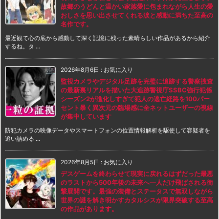
故郷のうどんと温かい家族愛に包まれながら人生の愛
おしさを思い出させてくれる涙と感動に満ちた至高の
名作です。
最近観て心の底から感動して深く記憶に残った素晴らしい作品があるから紹介
するね。タ ...
2026年8月6日
:
お気に入り
監視カメラやデジタル足跡を完璧に追跡する警察捜査
の最新裏リアルを描いた大追跡警視庁SSBC強行犯係
シーズン2が進化しすぎて犯人の逃亡経路を100パー
セント暴く異次元の臨場感に全ネットユーザーの視線
が集中しています
防犯カメラの映像データやスマートフォンの位置情報解析を駆使して容疑者を
追い詰める ...
2026年8月5日
:
お気に入り
デスゲームを終わらせて現実に戻れるはずだった最悪
のラストから500年後の未来へ一人だけ飛ばされる衝
撃展開です。最強の装備とステータスで無双しながら
世界の謎を解き明かすカタルシスが限界突破する至高
の作品があります。