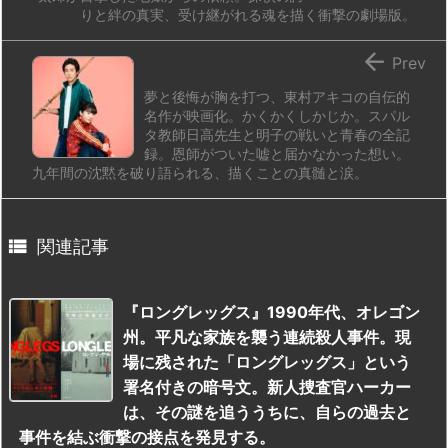
りと絆の真実、受け継がれる魂を描く衝撃の劇場版。

Prev
夢と後悔が胸を打つ、東村アキコの自伝的
名作が映画化。かくかくしかじか。スパル
タ教師日高先生と明子の戦いと青春の全記
録。恩師がついた嘘と届かなかった想い。
九年間の沈黙を破り語られる、描くことの真髄と涙。

関連記事
『ロングレッグス』1990年代、オレゴン
州。平凡な家族を襲う連続殺人事件。現
場に残された「ロングレッグス」という
署名付きの暗号文。新人捜査官ハーカー
は、その謎を追ううちに、自らの過去と
事件を結ぶ衝撃の接点を発見する。