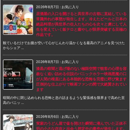
2026年8月7日
:
お気に入り
居酒屋の入口を開けると異世界の古都に直結している
常識外れの事態が発生します。冷えたビールと日本の
絶品料理が異世界の住人たちの心を次々と虜にして人
生を変えていく飯テロと癒やしが限界突破する至極の
作品です。
観ているだけでお腹が空いて心がじんわり温かくなる最高のアニメを見つけた
からシェア ...
2026年8月7日
:
お気に入り
漆黒の暗闇と逃げ場のない極限空間で観客の心理を容
赦なく追い詰める伝説のパニックホラー映画悪魔の口
が人間の根底にある本能的な恐怖を完璧に呼び覚ます
圧倒的な仕上がりで映画ファンの間で大絶賛されてい
ます
暗闇の中に閉じ込められる恐怖と息の詰まるような緊張感を限界まで高めた至
高のパニッ ...
2026年8月6日
:
お気に入り
実家のうどん屋で釜を開けた瞬間に潜んでいた正体不
明の小さな存在と出会う想定外の事件が発生します。