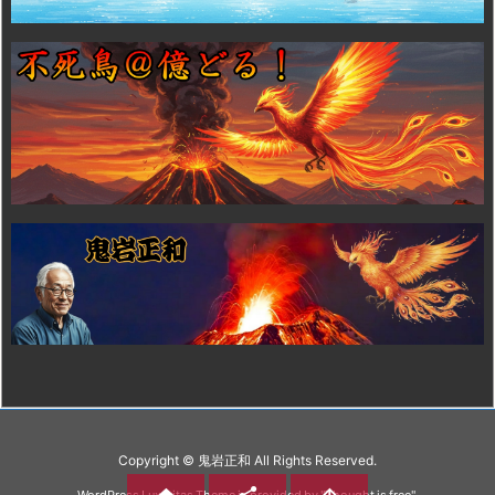
Copyright ©
鬼岩正和
All Rights Reserved.
WordPress Luxeritas Theme is provided by "
Thought is free
".