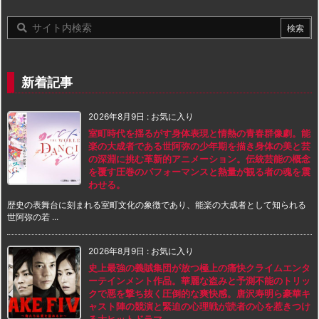
新着記事
2026年8月9日
:
お気に入り
室町時代を揺るがす身体表現と情熱の青春群像劇。能
楽の大成者である世阿弥の少年期を描き身体の美と芸
の深淵に挑む革新的アニメーション。伝統芸能の概念
を覆す圧巻のパフォーマンスと熱量が観る者の魂を震
わせる。
歴史の表舞台に刻まれる室町文化の象徴であり、能楽の大成者として知られる
世阿弥の若 ...
2026年8月9日
:
お気に入り
史上最強の義賊集団が放つ極上の痛快クライムエンタ
ーテインメント作品。華麗な盗みと予測不能のトリッ
クで悪を撃ち抜く圧倒的な爽快感。唐沢寿明ら豪華キ
ャスト陣の競演と緊迫の心理戦が読者の心を惹きつけ