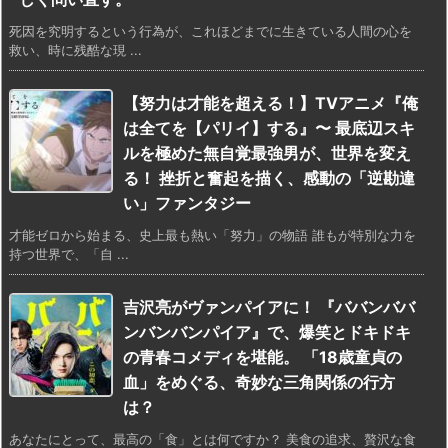
死因を究明するという行為が、これほどまでに生きている人間の心を
救い、時に残酷な現 ...
【努力は才能を超える！】TVアニメ『俺
は全てを【パリイ】する』〜 最底辺スキ
ルを極めた無自覚最強男が、世界を変え
る！ 挫折と奮起を描く、感動の「逆勘違
い」ファンタジー
才能ゼロから始まる、史上最も熱い「努力」の物語 誰もが特別な力を
持つ世界で、「自 ...
吉沢亮がヴァンパイアに！ 『ババンババ
ンバンバンパイア』で、爆笑とドキドキ
の青春コメディを堪能。 「18歳童貞の
血」をめぐる、奇妙な三角関係の行方
は？
あなたにとって、最高の「食」とは何ですか？ 美食の追求、贅沢な食