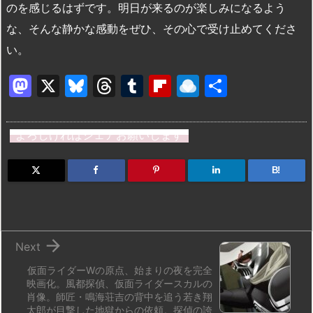
のを感じるはずです。明日が来るのが楽しみになるよう
な、そんな静かな感動をぜひ、その心で受け止めてくださ
い。
M
X
Bl
T
T
Fl
R
共
a
u
hr
u
ip
ai
有
st
e
e
m
b
n
よろしければシェアお願いします
o
s
a
bl
o
dr
d
k
d
r
ar
o
B!
o
y
s
d
p.
n
io

Next
仮面ライダーWの原点、始まりの夜を完全
映画化。風都探偵、仮面ライダースカルの
肖像。師匠・鳴海荘吉の背中を追う若き翔
太郎が目撃した地獄からの依頼。探偵の誇