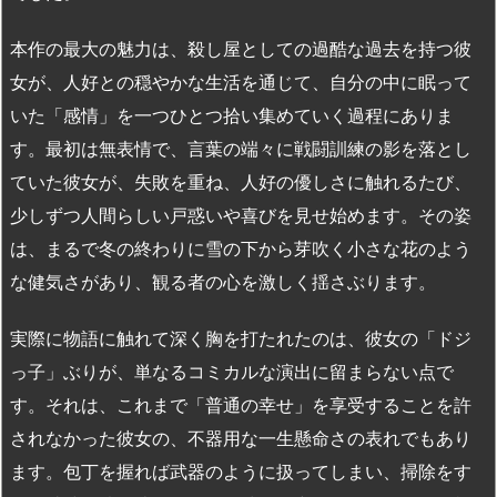
本作の最大の魅力は、殺し屋としての過酷な過去を持つ彼
女が、人好との穏やかな生活を通じて、自分の中に眠って
いた「感情」を一つひとつ拾い集めていく過程にありま
す。最初は無表情で、言葉の端々に戦闘訓練の影を落とし
ていた彼女が、失敗を重ね、人好の優しさに触れるたび、
少しずつ人間らしい戸惑いや喜びを見せ始めます。その姿
は、まるで冬の終わりに雪の下から芽吹く小さな花のよう
な健気さがあり、観る者の心を激しく揺さぶります。
実際に物語に触れて深く胸を打たれたのは、彼女の「ドジ
っ子」ぶりが、単なるコミカルな演出に留まらない点で
す。それは、これまで「普通の幸せ」を享受することを許
されなかった彼女の、不器用な一生懸命さの表れでもあり
ます。包丁を握れば武器のように扱ってしまい、掃除をす