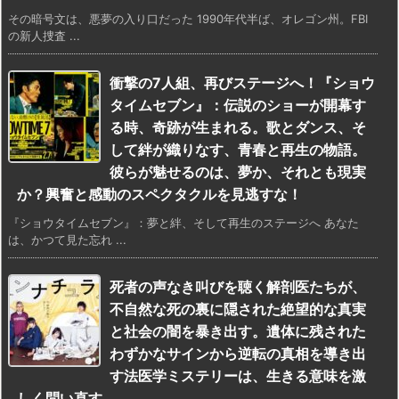
その暗号文は、悪夢の入り口だった 1990年代半ば、オレゴン州。FBI
の新人捜査 ...
衝撃の7人組、再びステージへ！『ショウ
タイムセブン』：伝説のショーが開幕す
る時、奇跡が生まれる。歌とダンス、そ
して絆が織りなす、青春と再生の物語。
彼らが魅せるのは、夢か、それとも現実
か？興奮と感動のスペクタクルを見逃すな！
『ショウタイムセブン』：夢と絆、そして再生のステージへ あなた
は、かつて見た忘れ ...
死者の声なき叫びを聴く解剖医たちが、
不自然な死の裏に隠された絶望的な真実
と社会の闇を暴き出す。遺体に残された
わずかなサインから逆転の真相を導き出
す法医学ミステリーは、生きる意味を激
しく問い直す。