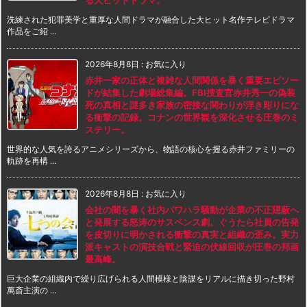
る大ヒットドラマ。
洗練された犯罪美学と重厚な人間ドラマが融合した大ヒット名作テレビドラマ
作品をご紹 ...
2026年8月8日
:
お気に入り
赤井一家の正体と複雑な人間関係を暴く重要エピソー
ドが結集した劇場総集編。FBI捜査官赤井秀一の偽装
死の真相と謎多き家族の密接な関わりが浮き彫りにな
る衝撃の記録。コナンの世界観を深化させる圧巻のミ
ステリー。
世界的な人気を誇るアニメシリーズから、物語の核心を握る赤井ファミリーの
軌跡を再構 ...
2026年8月8日
:
お気に入り
会社の闇を暴く社内パワハラ騒動が企業の不正隠蔽へ
と発展する怒涛のサスペンス劇。ぐうたら社員の告発
を皮切りに明かされる衝撃の真実と組織の歪み。実力
派キャストの演技合戦と緊迫の伏線回収が圧巻の邦画
最高峰。
巨大企業の組織内で繰り広げられる人間模様と陰謀をリアルに描き切った野村
萬斎主演の ...