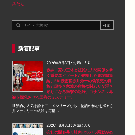
葉たち
新着記事
2026年8月8日
:
お気に入り
赤井一家の正体と複雑な人間関係を暴
く重要エピソードが結集した劇場総集
編。FBI捜査官赤井秀一の偽装死の真
相と謎多き家族の密接な関わりが浮き
彫りになる衝撃の記録。コナンの世界
観を深化させる圧巻のミステリー。
世界的な人気を誇るアニメシリーズから、物語の核心を握る赤
井ファミリーの軌跡を再構 ...
2026年8月8日
:
お気に入り
会社の闇を暴く社内パワハラ騒動が企