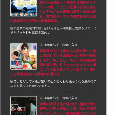
業の不正隠蔽へと発展する怒涛のサス
ペンス劇。ぐうたら社員の告発を皮切
りに明かされる衝撃の真実と組織の歪
み。実力派キャストの演技合戦と緊迫
の伏線回収が圧巻の邦画最高峰。
巨大企業の組織内で繰り広げられる人間模様と陰謀をリアルに
描き切った野村萬斎主演の ...
2026年8月7日
:
お気に入り
居酒屋の入口を開けると異世界の古都
に直結している常識外れの事態が発生
します。冷えたビールと日本の絶品料
理が異世界の住人たちの心を次々と虜
にして人生を変えていく飯テロと癒や
しが限界突破する至極の作品です。
観ているだけでお腹が空いて心がじんわり温かくなる最高のア
ニメを見つけたからシェア ...
2026年8月7日
:
お気に入り
漆黒の暗闇と逃げ場のない極限空間で
観客の心理を容赦なく追い詰める伝説
のパニックホラー映画悪魔の口が人間