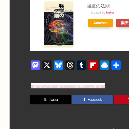
強運の法則
created by
Rinker
Amazon
楽天
M
X
Bl
T
T
Fl
R
a
u
hr
u
ip
ai
st
e
e
m
b
n
よろしければシェアお願いします
o
s
a
bl
o
dr
d
k
d
r
ar
o
Twitter
Facebook
o
y
s
d
p.
n
io