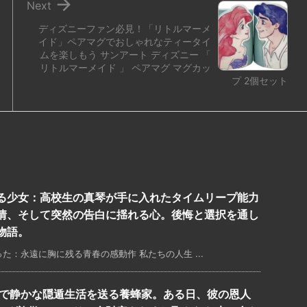

Next
ディズニーファン必見！「リトルマーメ
イド」ペアマグでおしゃれなティータイ
ムを楽しもう サンアート ディズニー 「
リトルマーメイド 」 ペアマグ マグカッ
プ 2個セット
る少女：高校生の真琴が手に入れたタイムリープ能力
情、そして突然の告白に揺れる心。後悔と選択を通し
物語。
：永遠に胸に残る青春の感動作 私たちの人生 ...
舎で静かな隠遁生活を送る養蜂家。ある日、彼の恩人