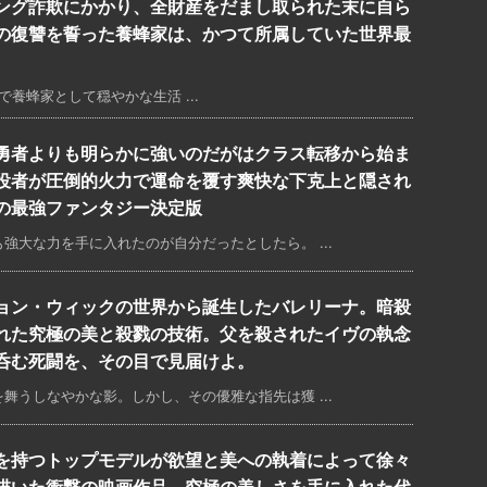
ング詐欺にかかり、全財産をだまし取られた末に自ら
の復讐を誓った養蜂家は、かつて所属していた世界最
養蜂家として穏やかな生活 ...
勇者よりも明らかに強いのだがはクラス転移から始ま
役者が圧倒的火力で運命を覆す爽快な下克上と隠され
の最強ファンタジー決定版
強大な力を手に入れたのが自分だったとしたら。 ...
ョン・ウィックの世界から誕生したバレリーナ。暗殺
れた究極の美と殺戮の技術。父を殺されたイヴの執念
呑む死闘を、その目で見届けよ。
舞うしなやかな影。しかし、その優雅な指先は獲 ...
を持つトップモデルが欲望と美への執着によって徐々
描いた衝撃の映画作品。究極の美しさを手に入れた代