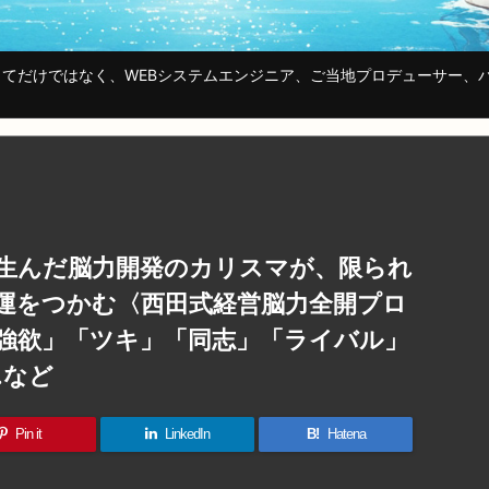
てだけではなく、WEBシステムエンジニア、ご当地プロデューサー、
を生んだ脳力開発のカリスマが、限られ
運をつかむ〈西田式経営脳力全開プロ
「強欲」「ツキ」「同志」「ライバル」
…など
Pin it
LinkedIn
B!
Hatena