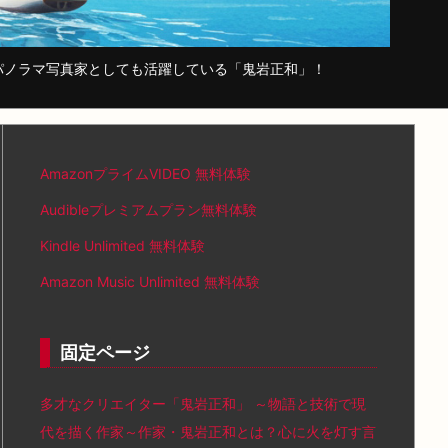
パノラマ写真家としても活躍している「鬼岩正和」！
AmazonプライムVIDEO 無料体験
Audibleプレミアムプラン無料体験
Kindle Unlimited 無料体験
Amazon Music Unlimited 無料体験
固定ページ
多才なクリエイター「鬼岩正和」 ～物語と技術で現
代を描く作家～作家・鬼岩正和とは？心に火を灯す言