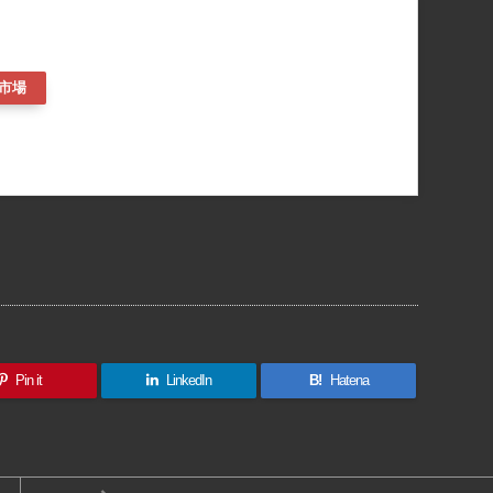
市場
共
有
Pin it
LinkedIn
B!
Hatena