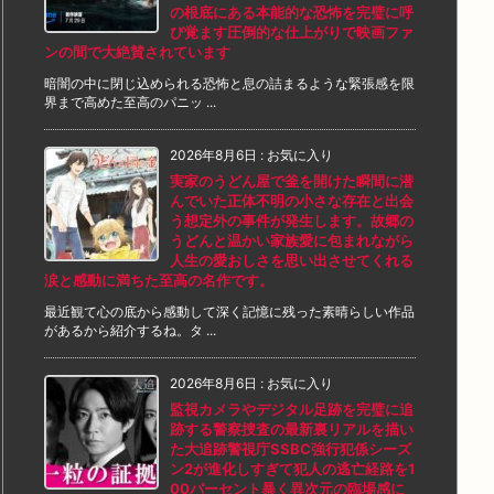
の根底にある本能的な恐怖を完璧に呼
び覚ます圧倒的な仕上がりで映画ファ
ンの間で大絶賛されています
暗闇の中に閉じ込められる恐怖と息の詰まるような緊張感を限
界まで高めた至高のパニッ ...
2026年8月6日
:
お気に入り
実家のうどん屋で釜を開けた瞬間に潜
んでいた正体不明の小さな存在と出会
う想定外の事件が発生します。故郷の
うどんと温かい家族愛に包まれながら
人生の愛おしさを思い出させてくれる
涙と感動に満ちた至高の名作です。
最近観て心の底から感動して深く記憶に残った素晴らしい作品
があるから紹介するね。タ ...
2026年8月6日
:
お気に入り
監視カメラやデジタル足跡を完璧に追
跡する警察捜査の最新裏リアルを描い
た大追跡警視庁SSBC強行犯係シーズ
ン2が進化しすぎて犯人の逃亡経路を1
00パーセント暴く異次元の臨場感に