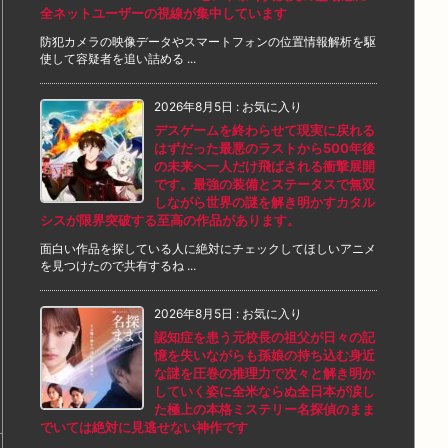
全ネットユーザーの視線が集中しています
防犯カメラの映像データやスマートフォンの位置情報解析を駆
使して容疑者を追い詰める ...
2026年8月5日
:
お気に入り
デスゲームを終わらせて現実に戻れる
はずだった最悪のラストから500年後
の未来へ一人だけ飛ばされる衝撃展開
です。最強の装備とステータスで無双
しながら世界の謎を解き明かすカタル
シスが限界突破する至高の作品があります。
面白い作品を探している人に絶対にチェックしてほしいアニメ
を見つけたので共有するね ...
2026年8月5日
:
お気に入り
認知症を患う元校長の祖父が日々の記
憶を失いながらも孫娘の持ち込む身近
な謎を圧巻の推理力で次々と解き明か
していく姿に全米ならぬ全日本が涙し
た極上の本格ミステリー名探偵のまま
でいては絶対に見逃せない神作です