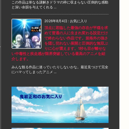
この作品は単なる謎解きドラマの枠に収まらない圧倒的な感動
と深い余韻を与えてくれる ...
2026年8月4日
:
お気に入り
頂点に君臨した最強の存在が平穏を求
めて普通の人に生まれ変わる設定だけ
で終わらない作品です。規格外の強さ
を隠し切れない展開と圧倒的な無双ぶ
りに心が震えます。1秒も目が離せな
い中毒性と疾走感が限界突破している最高のアニメを紹
介します。
みんな観る作品に迷っていたりしないかな。最近見つけて完全
にハマってしまったアニメ ...