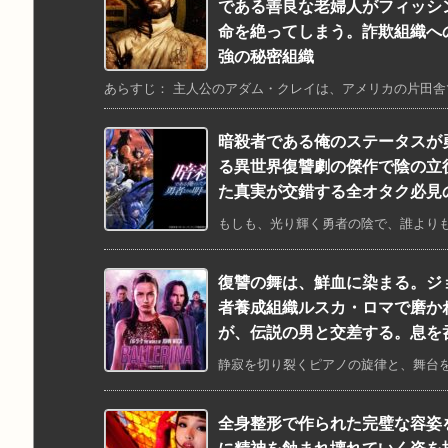
である善良な老婦人がフィッシ
命を絶ってしまう。詐欺組織へ
強の秘密組織
あらすじ： 主人公のアダム・クレイは、アメリカの片田舎で
暗殺者である俺のステータスが
る異世界復讐劇の傑作で陰の立
た真実が交錯する全オタク必見
もしも、光り輝く勇者の陰で、誰よりも
復讐の舞は、鮮血に染まる。ジ
者養成組織ルスカ・ロマで磨か
が、伝説の男と交差する。息を
静寂を切り裂くピアノの旋律と、舞台を
全身整形で作られた完璧な容姿
に精神を蝕まれ壊れていく姿を