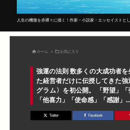
人生の機微を赤裸々に描く！作家・小説家・エッセイストとし

ホーム
>

お気に入り
強運の法則 数多くの大成功者
た経営者だけに伝授してきた強
グラム〉を初公開。 「野望」
「他喜力」「使命感」「感謝」
Twitter
Facebook