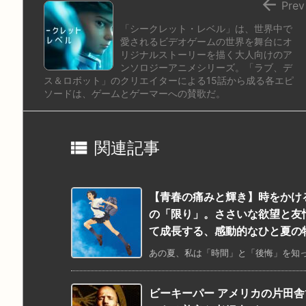

Prev
「シークレット・レベル」は、世界中で
愛されるビデオゲームの世界を舞台にオ
リジナルストーリーを描く大人向けのア
ンソロジーアニメシリーズ。「ラブ、デ
ス＆ロボット」のクリエイターによる15話から成る各エピ
ソードは、ゲームとゲーマーへの賛歌だ。

関連記事
【青春の痛みと輝き】時をかけ
の「限り」。ささいな欲望と友
て成長する、感動的なひと夏の
あの夏、私は「時間」と「後悔」を知った
ビーキーパー アメリカの片田