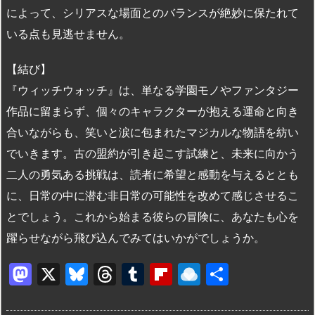
によって、シリアスな場面とのバランスが絶妙に保たれて
いる点も見逃せません。
【結び】
『ウィッチウォッチ』は、単なる学園モノやファンタジー
作品に留まらず、個々のキャラクターが抱える運命と向き
合いながらも、笑いと涙に包まれたマジカルな物語を紡い
でいきます。古の盟約が引き起こす試練と、未来に向かう
二人の勇気ある挑戦は、読者に希望と感動を与えるととも
に、日常の中に潜む非日常の可能性を改めて感じさせるこ
とでしょう。これから始まる彼らの冒険に、あなたも心を
躍らせながら飛び込んでみてはいかがでしょうか。
M
X
Bl
T
T
Fl
R
共
a
u
hr
u
ip
ai
有