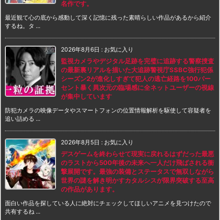
名作です。
最近観て心の底から感動して深く記憶に残った素晴らしい作品があるから紹介
するね。タ ...
2026年8月6日
:
お気に入り
監視カメラやデジタル足跡を完璧に追跡する警察捜査
の最新裏リアルを描いた大追跡警視庁SSBC強行犯係
シーズン2が進化しすぎて犯人の逃亡経路を100パー
セント暴く異次元の臨場感に全ネットユーザーの視線
が集中しています
防犯カメラの映像データやスマートフォンの位置情報解析を駆使して容疑者を
追い詰める ...
2026年8月5日
:
お気に入り
デスゲームを終わらせて現実に戻れるはずだった最悪
のラストから500年後の未来へ一人だけ飛ばされる衝
撃展開です。最強の装備とステータスで無双しながら
世界の謎を解き明かすカタルシスが限界突破する至高
の作品があります。
面白い作品を探している人に絶対にチェックしてほしいアニメを見つけたので
共有するね ...