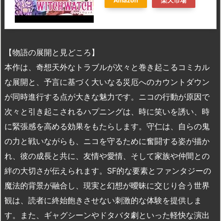
Amazon
楽天市場
【物語の展開と見どころ】
本作は、奇想天外なトラブルが次々と巻き起こるコミカル
な展開と、予言に基づく大いなる災厄へのカウントダウン
が同時進行する点が大きな魅力です。ニコの行動が原因で
次々と引き起こされるハプニングは、時に笑いを誘い、時
に緊張感を高める効果をもたらします。守仁は、自らの鬼
の力と戦いながらも、ニコを守るために奮闘する姿が描か
れ、彼の成長と共に、友情や愛情、そして家族や仲間との
絆の大切さが伝えられます。SF的な要素とファンタジーの
魔法的背景が融合し、現実と幻想が曖昧に交じり合う世界
観は、読者に終始飽きさせない刺激的な体験を提供しま
す。また、ギャグシーンやドタバタ劇といった軽快な演出