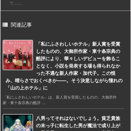
で……。

関連記事
「私にふさわしいホテル」新人賞を受賞
したものの、大御所作家・東十条宗典の
酷評により、華々しいデビューを飾るこ
となく、小説を発表する場も得られなか
った不遇な新人作家・加代子。この恨
み、晴らさでおくべきか——。そう決意しながら憧れの
「山の上ホテル」に
「私にふさわしいホテル」は、新人賞を受賞したものの、大御所作
家・東十条宗典の酷評 ...
八男ってそれはないでしょう。貧乏貴族
の末っ子に転生した男が魔法で成り上が