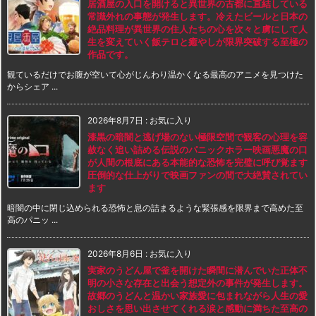
居酒屋の入口を開けると異世界の古都に直結している
常識外れの事態が発生します。冷えたビールと日本の
絶品料理が異世界の住人たちの心を次々と虜にして人
生を変えていく飯テロと癒やしが限界突破する至極の
作品です。
観ているだけでお腹が空いて心がじんわり温かくなる最高のアニメを見つけた
からシェア ...
2026年8月7日
:
お気に入り
漆黒の暗闇と逃げ場のない極限空間で観客の心理を容
赦なく追い詰める伝説のパニックホラー映画悪魔の口
が人間の根底にある本能的な恐怖を完璧に呼び覚ます
圧倒的な仕上がりで映画ファンの間で大絶賛されてい
ます
暗闇の中に閉じ込められる恐怖と息の詰まるような緊張感を限界まで高めた至
高のパニッ ...
2026年8月6日
:
お気に入り
実家のうどん屋で釜を開けた瞬間に潜んでいた正体不
明の小さな存在と出会う想定外の事件が発生します。
故郷のうどんと温かい家族愛に包まれながら人生の愛
おしさを思い出させてくれる涙と感動に満ちた至高の