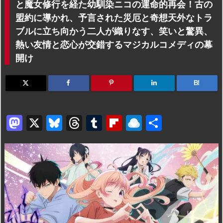
と魔女修行を経た幼馴染ニコの運命的再会！古の
盟約に導かれ、予言された災厄と奇想天外なトラ
ブルに立ち向かう二人が織りなす、笑いと驚異、
熱い友情と恋心が交錯するマジカルコメディの幕
開け
B!
M
X
Bl
T
T
Fl
R
共
a
u
hr
u
ip
ai
有
st
e
e
m
b
n
o
s
a
bl
o
dr
d
k
d
r
ar
o
o
y
s
d
p.
n
io