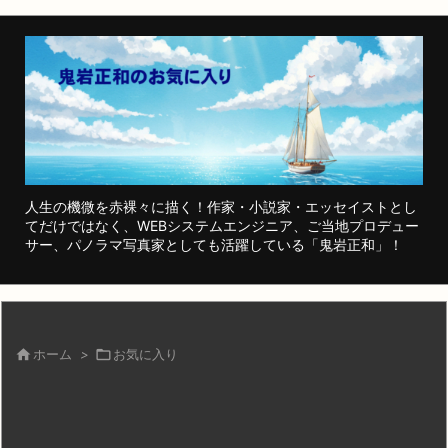
人生の機微を赤裸々に描く！作家・小説家・エッセイストとし
てだけではなく、WEBシステムエンジニア、ご当地プロデュー
サー、パノラマ写真家としても活躍している「鬼岩正和」！

ホーム
>

お気に入り