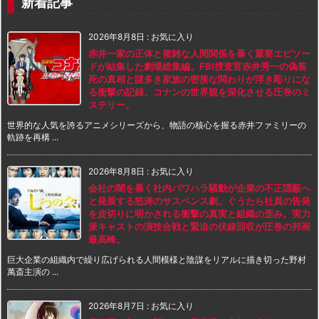
新着記事
2026年8月8日
:
お気に入り
赤井一家の正体と複雑な人間関係を暴く重要エピソー
ドが結集した劇場総集編。FBI捜査官赤井秀一の偽装
死の真相と謎多き家族の密接な関わりが浮き彫りにな
る衝撃の記録。コナンの世界観を深化させる圧巻のミ
ステリー。
世界的な人気を誇るアニメシリーズから、物語の核心を握る赤井ファミリーの
軌跡を再構 ...
2026年8月8日
:
お気に入り
会社の闇を暴く社内パワハラ騒動が企業の不正隠蔽へ
と発展する怒涛のサスペンス劇。ぐうたら社員の告発
を皮切りに明かされる衝撃の真実と組織の歪み。実力
派キャストの演技合戦と緊迫の伏線回収が圧巻の邦画
最高峰。
巨大企業の組織内で繰り広げられる人間模様と陰謀をリアルに描き切った野村
萬斎主演の ...
2026年8月7日
:
お気に入り