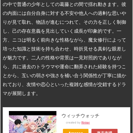
の中で普通の少年としての葛藤との間で揺れ動きます。彼
の内面には自分自身に対する不安や他人への過剰な思いや
りが見て取れ、物語が進むにつれて、その力を正しく制御
し、己の存在意義を見出していく成長が印象的です。一
方、ニコは明るく前向きな性格ながら、魔女修行によって
培った知識と技術を持ち合わせ、時折見せる真剣な眼差し
が魅力です。二人の性格や背景は一見対照的でありなが
ら、共に過去のトラウマや運命に翻弄された経験を持つこ
とから、互いの弱さや強さを補い合う関係性が丁寧に描か
れており、友情や恋心といった複雑な感情が交錯するドラ
マが展開します。
ウィッチウォッチ
created by
Rinker