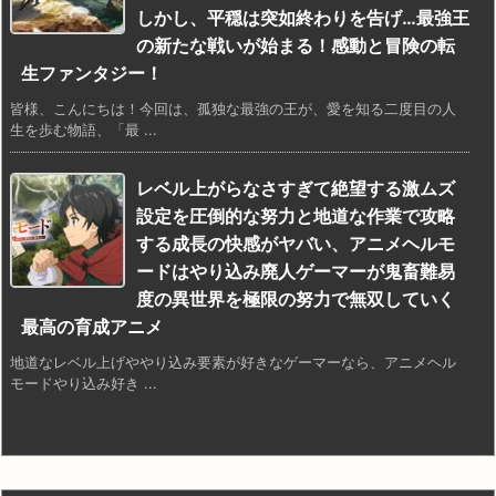
しかし、平穏は突如終わりを告げ…最強王
の新たな戦いが始まる！感動と冒険の転
生ファンタジー！
皆様、こんにちは！今回は、孤独な最強の王が、愛を知る二度目の人
生を歩む物語、「最 ...
レベル上がらなさすぎて絶望する激ムズ
設定を圧倒的な努力と地道な作業で攻略
する成長の快感がヤバい、アニメヘルモ
ードはやり込み廃人ゲーマーが鬼畜難易
度の異世界を極限の努力で無双していく
最高の育成アニメ
地道なレベル上げややり込み要素が好きなゲーマーなら、アニメヘル
モードやり込み好き ...