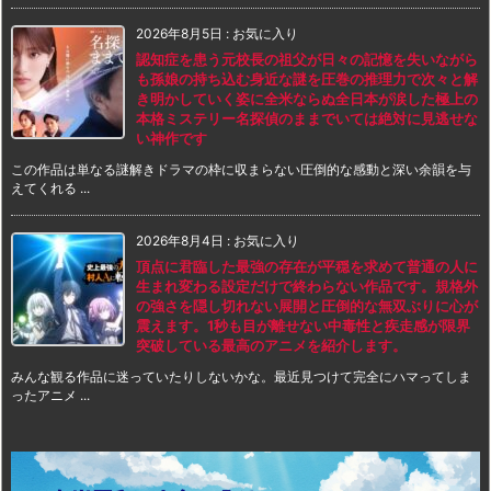
2026年8月5日
:
お気に入り
認知症を患う元校長の祖父が日々の記憶を失いながら
も孫娘の持ち込む身近な謎を圧巻の推理力で次々と解
き明かしていく姿に全米ならぬ全日本が涙した極上の
本格ミステリー名探偵のままでいては絶対に見逃せな
い神作です
この作品は単なる謎解きドラマの枠に収まらない圧倒的な感動と深い余韻を与
えてくれる ...
2026年8月4日
:
お気に入り
頂点に君臨した最強の存在が平穏を求めて普通の人に
生まれ変わる設定だけで終わらない作品です。規格外
の強さを隠し切れない展開と圧倒的な無双ぶりに心が
震えます。1秒も目が離せない中毒性と疾走感が限界
突破している最高のアニメを紹介します。
みんな観る作品に迷っていたりしないかな。最近見つけて完全にハマってしま
ったアニメ ...