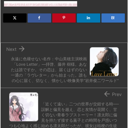
st
e
e
m
b
n
よろしければシェアお願いします
o
s
a
bl
o
dr
d
k
d
r
ar
o
B!
o
y
s
d
p.
n
io

Next
永遠に色褪せない名作：中山美穂主演映画
「Love Letter」―拝啓、藤井 樹様。あな
たは誰ですか。その恋は、届くはずのない
一通の「ラヴレター」から始まった。誰も
の心に届く、切なく、懐かしい映像美学“岩井俊二ワールド"

Prev
「近くて遠い」二つの世界が交錯する時──
誤解と偏見を越え、恋と友情が花開く、甘
く切ない青春ラブストーリー！凛太郎に偏
見を持たず接する薫子との時間を戸惑いつ
つも心地よく感じ始める凛太郎だったが、彼女は桔梗の生徒