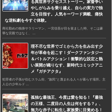
る異世界サクセスストーリー。家督争い
やしがらみを乗り越え、自らの実力で独
立を目指す。人気キーワード満載、痛快
な逆転劇を今すぐ体験。
商社勤めの独身サラリーマン、一宮信吾が目を覚ました時、そこは豪
華な宮殿ではなく、 ...
理不尽な世界でゴミから力を生み出す少
年が革命を起こす！ダークファンタジー
＆バトルアクション！衝撃的な設定と熱
い展開が織りなす、新時代コミックアニ
メ『ガチアクタ』
犯罪者の子孫が住むスラム街、“族民”と蔑まれる人々が暮らす場所。主
人公の少年ルド ...
孤独な最強王、今度は愛を知る！『最強
の王様、二度目の人生は何をする？』、
無力な赤子に転生し家族愛に目覚める！