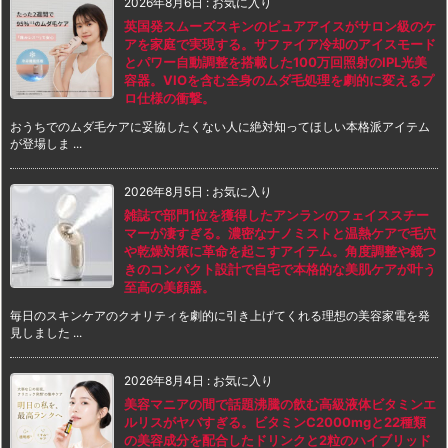
2026年8月6日
:
お気に入り
英国発スムーズスキンのピュアアイスがサロン級のケ
アを家庭で実現する。サファイア冷却のアイスモード
とパワー自動調整を搭載した100万回照射のIPL光美
容器。VIOを含む全身のムダ毛処理を劇的に変えるプ
ロ仕様の衝撃。
おうちでのムダ毛ケアに妥協したくない人に絶対知ってほしい本格派アイテム
が登場しま ...
2026年8月5日
:
お気に入り
雑誌で部門1位を獲得したアンランのフェイススチー
マーが凄すぎる。濃密なナノミストと温熱ケアで毛穴
や乾燥対策に革命を起こすアイテム。角度調整や鏡つ
きのコンパクト設計で自宅で本格的な美肌ケアが叶う
至高の美顔器。
毎日のスキンケアのクオリティを劇的に引き上げてくれる理想の美容家電を発
見しました ...
2026年8月4日
:
お気に入り
美容マニアの間で話題沸騰の飲む高級液体ビタミンエ
ルリスがヤバすぎる。ビタミンC2000mgと22種類
の美容成分を配合したドリンクと2粒のハイブリッド