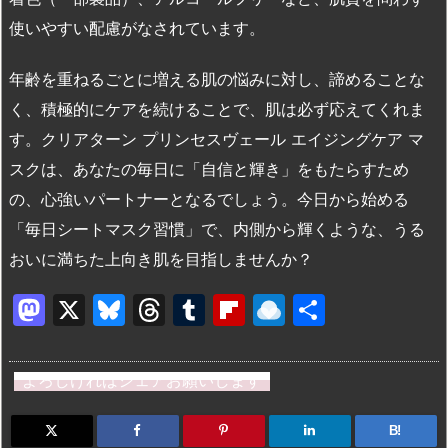
使いやすい配慮がなされています。
年齢を重ねるごとに増える肌の悩みに対し、諦めることな
く、積極的にケアを続けることで、肌は必ず応えてくれま
す。クリアターン プリンセスヴェール エイジングケア マ
スクは、あなたの毎日に「自信と輝き」をもたらすため
の、心強いパートナーとなるでしょう。今日から始める
「毎日シートマスク習慣」で、内側から輝くような、うる
おいに満ちた上向き肌を目指しませんか？
M
X
Bl
T
T
Fl
R
共
a
u
hr
u
ip
ai
有
st
e
e
m
b
n
よろしければシェアお願いします
o
s
a
bl
o
dr
d
k
d
r
ar
o
B!