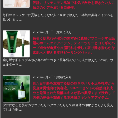
設計。リッチレモン風味で本気で自分を磨きたい人に
頂点のケアを届ける自信作。
毎日のセルフケアに妥協したくない人に今すぐ教えたい本気の美容アイテムを
見つけまし ...
2026年8月3日
:
お気に入り
長引く肌荒れや毛穴の黒ずみに直接アプローチする話
題のホームケアアイテム。ティーツリーとヨモギのハ
ーブ成分が角質や皮脂汚れを優しく取り除き滑らかな
素肌へと整える本格ピーリングパック。
繰り返す肌トラブルや小鼻のザラつきに長年悩んでいる人に教えたいのが、ウ
ェルダーマ ...
2026年8月2日
:
お気に入り
見た目年齢を左右する肌の乾きやハリ不足を根本から
見直す男性向け美容液。90パーセントの自然由来成
分と厳選された発酵エキスが肌の奥深くまで浸透して
内側の乾燥を撃退する本格派スキンケアアイテム。
夕方になると肌がカサついたりベタついたりして顔全体の印象がどんより見え
てしまう悩 ...