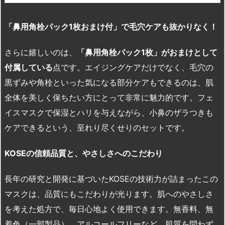
「鼻用角栓パック1
枚おまけ付」で毛穴ケアも抜かりなく！
さらに嬉しいのは、
「鼻用角栓パック
1
枚」がおまけとして
付属している
点です。エイジングケアだけでなく、毛穴の
黒ずみや角栓といった気になる部分ケアもできるのは、肌
全体を美しく保ちたい方にとって非常に魅力的です。フェ
イスマスクで保湿とハリを与えながら、小鼻のザラつきも
ケアできるという、至れり尽くせりのセットです。
KOSE
の信頼品質と、やさしさへのこだわり
長年の研究と開発に基づいたKOSEの技術力が詰まったこの
マスクは、品質にもこだわりが光ります。肌へのやさしさ
を考えた処方で、毎日心地よく使用できます。無香料、無
着色（一部製品）、アルコールフリーなど、肌質を問わず