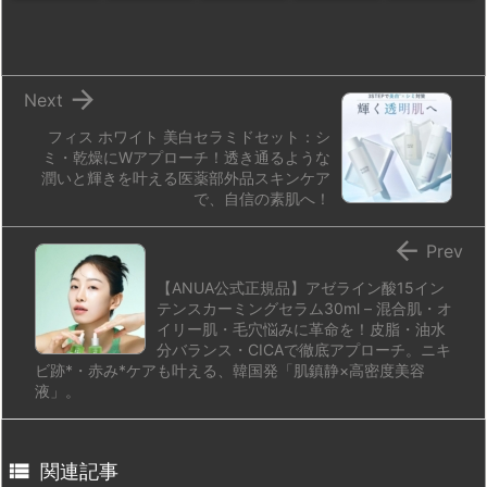
o
y
s
d
p.
n
io

Next
フィス ホワイト 美白セラミドセット：シ
ミ・乾燥にWアプローチ！透き通るような
潤いと輝きを叶える医薬部外品スキンケア
で、自信の素肌へ！

Prev
【ANUA公式正規品】アゼライン酸15イン
テンスカーミングセラム30ml – 混合肌・オ
イリー肌・毛穴悩みに革命を！皮脂・油水
分バランス・CICAで徹底アプローチ。ニキ
ビ跡*・赤み*ケアも叶える、韓国発「肌鎮静×高密度美容
液」。

関連記事