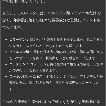
日の使用に適しています。
さらに、このマスクには、パルミチン酸レチノールだけで
なく、年齢肌に嬉しい様々な美容成分が贅沢にブレンドさ
れています。
コラーゲン：
肌のハリと弾力を支える重要な成分。肌にうるお
いを与え、ふっくらとしたなめらかさを保ちます。
ヒアルロン酸：
優れた保水力で知られる成分。肌の表面にうる
おいのヴェールを作り、長時間しっとり感をキープします。
エラスチン：
コラーゲンと共に肌の弾力性を保つ成分。しなや
かで弾むような肌へと導きます。
ローヤルゼリーエキス：
ビタミン、ミネラル、アミノ酸などを
豊富に含み、肌に活力を与え、健やかな状態をサポートしま
す。
これらの成分が、乾燥によって硬くなりがちな年齢肌に深