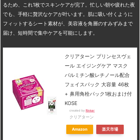
るため、これ1枚でスキンケアが完了。忙しい朝や疲れた夜
でも、手軽に贅沢なケアが叶います。肌に吸い付くように
フィットするシート素材が、美容液を角層のすみずみまで
届け、短時間で集中ケアを可能にします。
クリアターン プリンセスヴェ
ール エイジングケア マスク
パルミチン酸レチノール配合
フェイスパック 大容量 46枚
+ 鼻用角栓パック1枚おまけ付
KOSE
created by
Rinker
クリアターン
Amazon
楽天市場