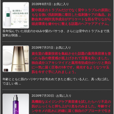
2026年8月1日
:
お気に入り
髪や頭皮のトラブルだけでなく背中トラブルの原因に
もなる強い洗顔刺激に着目した低刺激ケアの逸品。お
酢由来の特許洗浄成分がデリケートな肌を守りながら
頭皮環境を健やかに整える話題のヘアケアアイテム。
長年悩んでいた頭皮のかゆみや髪のパサつき、さらには背中のトラブルまで洗
髪料が関係 ...
2026年7月31日
:
お気に入り
資生堂の最新技術を集結させた話題の薬用美容液を塗
ったら肌の密度感が底上げされて言葉を失いました。
独自成分コアキシマイドと薬用有効成分がハリと美白
に一気に届く圧巻の1本です。発光するようなツヤ玉
肌を今すぐ手に入れましょう。
年齢とともに肌のハリやツヤが失われてきたと感じている人に、真っ先に試し
てほしい画 ...
2026年7月30日
:
お気に入り
高機能なエイジングケア美容液を試したらハリ不足の
肌がふっくらと持ち上がり息をのみました。年齢サイ
ンやキメの乱れに的確に届く独自のアプローチで引き