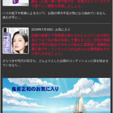
締まった肌へ導く実力派です。本気のエイジングケア
で若々しい素肌を目指しましょう。
ハリの低下や乾燥による小ジワ、お肌の弾力不足が気になり始めているなら、
迷わず手に ...
2026年7月29日
:
お気に入り
話題の角質ケア美容液を取り入れたらゴワつきが消え
去りつるつるの肌が出現して震えました。注目の美容
成分が毛穴の詰まりやキメの乱れに直接届く画期的な
導入液です。ワンランク上のなめらかな透明感を今す
ぐ手に入れましょう。
ざらつきや毛穴の目立ち、どんよりとしたお肌のコンディションに頭を悩ませ
ているなら ...