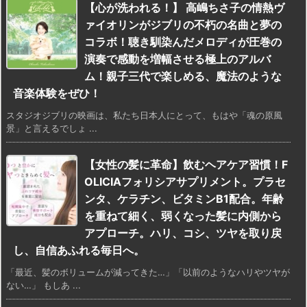
【心が洗われる！】 高嶋ちさ子の情熱ヴ
ァイオリンがジブリの不朽の名曲と夢の
コラボ！聴き馴染んだメロディが圧巻の
演奏で感動を増幅させる極上のアルバ
ム！親子三代で楽しめる、魔法のような
音楽体験をぜひ！
スタジオジブリの映画は、私たち日本人にとって、もはや「魂の原風
景」と言えるでしょ ...
【女性の髪に革命】飲むヘアケア習慣！F
OLICIAフォリシアサプリメント。プラセ
ンタ、ケラチン、ビタミンB1配合。年齢
を重ねて細く、弱くなった髪に内側から
アプローチ。ハリ、コシ、ツヤを取り戻
し、自信あふれる毎日へ。
「最近、髪のボリュームが減ってきた…」「以前のようなハリやツヤが
ない…」 もしあ ...