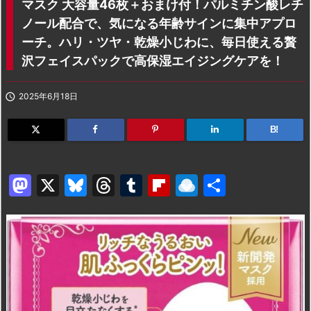
マスク 大容量46枚＋おまけ付！パルミチン酸レチ
ノール配合で、気になる年齢サインに集中アプロ
ーチ。ハリ・ツヤ・乾燥小じわに、毎日使える贅
沢フェイスパックで高保湿エイジングケアを！

2025年6月18日
B!
M
X
Bl
T
T
Fl
R
共
a
u
hr
u
ip
ai
有
st
e
e
m
b
n
o
s
a
bl
o
dr
d
k
d
r
ar
o
o
y
s
d
p.