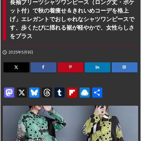
長袖プリーツシャツワンピース（ロング丈・ポケ
ット付）で秋の着痩せ＆きれいめコーデを格上
げ」エレガントでおしゃれなシャツワンピースで
す、歩くたびに揺れる裾が軽やかで、女性らしさ
をブラス

2025年5月9日
B!
M
X
Bl
T
T
Fl
R
共
a
u
hr
u
ip
ai
有
st
e
e
m
b
n
o
s
a
bl
o
dr
d
k
d
r
ar
o