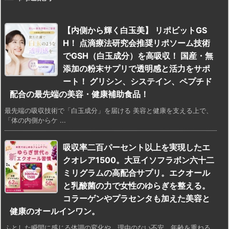
【内側から輝く白玉美】 リポビットGS
H！ 点滴療法研究会推奨リポソーム技術
でGSH（白玉成分）を高吸収！ 国産・無
添加の粉末サプリで透明感と活力をサポ
ート！ グリシン、システイン、ペプチド
配合の最先端の美容・健康補助食品！
最先端の吸収技術で「白玉成分」を届ける 美容と健康を支える上で、
「体の内側からケ ...
吸収率二百パーセント以上を実現したエ
クオレア1500。大豆イソフラボン六十二
ミリグラムの高配合サプリ。エクオール
と乳酸菌の力で女性のゆらぎを整える。
コラーゲンやプラセンタも加えた美容と
健康のオールインワン。
ふとした瞬間に感じる体調の変化や、理由のない不安。年齢を重ねる