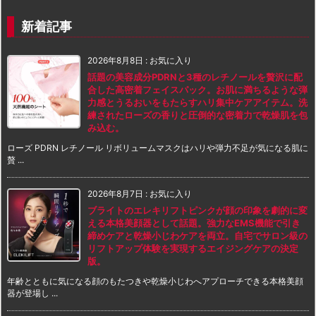
新着記事
2026年8月8日
:
お気に入り
話題の美容成分PDRNと3種のレチノールを贅沢に配
合した高密着フェイスパック。お肌に満ちるような弾
力感とうるおいをもたらすハリ集中ケアアイテム。洗
練されたローズの香りと圧倒的な密着力で乾燥肌を包
み込む。
ローズ PDRN レチノール リボリュームマスクはハリや弾力不足が気になる肌に
贅 ...
2026年8月7日
:
お気に入り
ブライトのエレキリフトピンクが顔の印象を劇的に変
える本格美顔器として話題。強力なEMS機能で引き
締めケアと乾燥小じわケアを両立。自宅でサロン級の
リフトアップ体験を実現するエイジングケアの決定
版。
年齢とともに気になる顔のもたつきや乾燥小じわへアプローチできる本格美顔
器が登場し ...