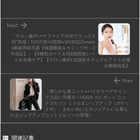
o
y
s
d
p.
n
io

Next
「サロン級IPL×サファイア冷却で“たった3
回”実感！100万発×5段階×VIO対応Donam
o家庭用脱毛器【保護眼鏡＆カミソリ付・2
年保証】」【5種類モード＆5段階照射レベ
ル＆全身ケア】【サロン級IPL光技術＆デュアルアイス冷感
＆無痛脱毛】

Prev
「滑らかな春ニット×バイカラーデザイン
で上品に羽織る―UQQA エレガント ニッ
トブルゾン ミドル丈ジップアップ（ポケッ
ト付）」きれいめにもカジュアルにも着ら
れるジップアップニットブルゾンの登場♪

関連記事