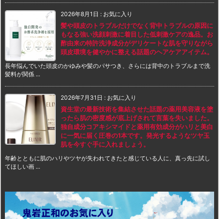
2026年8月1日
:
お気に入り
髪や頭皮のトラブルだけでなく背中トラブルの原因に
もなる強い洗顔刺激に着目した低刺激ケアの逸品。お
酢由来の特許洗浄成分がデリケートな肌を守りながら
頭皮環境を健やかに整える話題のヘアケアアイテム。
長年悩んでいた頭皮のかゆみや髪のパサつき、さらには背中のトラブルまで洗
髪料が関係 ...
2026年7月31日
:
お気に入り
資生堂の最新技術を集結させた話題の薬用美容液を塗
ったら肌の密度感が底上げされて言葉を失いました。
独自成分コアキシマイドと薬用有効成分がハリと美白
に一気に届く圧巻の1本です。発光するようなツヤ玉
肌を今すぐ手に入れましょう。
年齢とともに肌のハリやツヤが失われてきたと感じている人に、真っ先に試し
てほしい画 ...