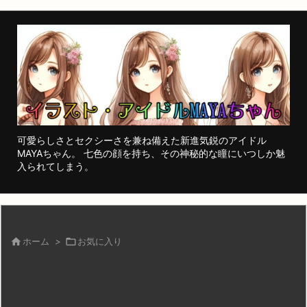
可愛らしさとセクシーさを兼ね備えた新進気鋭のアイドル
MAYAちゃん。 七色の顔を持ち、その神秘的な瞳にいつしか魅
入られてしまう。

ホーム
>

お気に入り