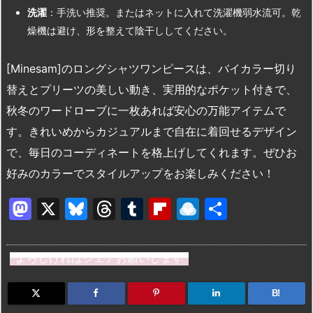
洗濯
：手洗い推奨。またはネットに入れて洗濯機弱水流可。乾
燥機は避け、形を整えて陰干ししてください。
[Minesam]のロングシャツワンピースは、バイカラー切り
替えとプリーツの美しい動き、実用的なポケット付きで、
秋冬のワードローブに一枚あれば安心の万能アイテムで
す。きれいめからカジュアルまで自在に着回せるデザイン
で、毎日のコーディネートを格上げしてくれます。ぜひお
好みのカラーでスタイルアップをお楽しみください！
M
X
Bl
T
T
Fl
R
共
a
u
hr
u
ip
ai
有
st
e
e
m
b
n
よろしければシェアお願いします
o
s
a
bl
o
dr
d
k
d
r
ar
o
B!