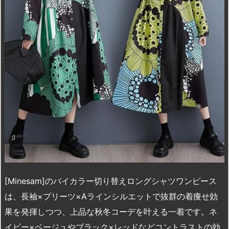
o
y
s
d
p.
n
io
[Minesam]のバイカラー切り替えロングシャツワンピース
は、長袖×プリーツ×Aラインシルエットで抜群の着痩せ効
果を発揮しつつ、上品な秋冬コーデを叶える一着です。ネ
イビー×ベージュやブラック×レッドなどコントラストの効