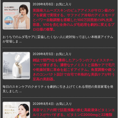
2026年8月6日
:
お気に入り
英国発スムーズスキンのピュアアイスがサロン級のケ
アを家庭で実現する。サファイア冷却のアイスモード
とパワー自動調整を搭載した100万回照射のIPL光美
容器。VIOを含む全身のムダ毛処理を劇的に変えるプ
ロ仕様の衝撃。
おうちでのムダ毛ケアに妥協したくない人に絶対知ってほしい本格派アイテム
が登場しま ...
2026年8月5日
:
お気に入り
雑誌で部門1位を獲得したアンランのフェイススチー
マーが凄すぎる。濃密なナノミストと温熱ケアで毛穴
や乾燥対策に革命を起こすアイテム。角度調整や鏡つ
きのコンパクト設計で自宅で本格的な美肌ケアが叶う
至高の美顔器。
毎日のスキンケアのクオリティを劇的に引き上げてくれる理想の美容家電を発
見しました ...
2026年8月4日
:
お気に入り
美容マニアの間で話題沸騰の飲む高級液体ビタミンエ
ルリスがヤバすぎる。ビタミンC2000mgと22種類