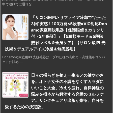
中で避けては通れな ...
「サロン級IPL×サファイア冷却で“たった
3回”実感！100万発×5段階×VIO対応Don
amo家庭用脱毛器【保護眼鏡＆カミソリ
付・2年保証】」【5種類モード＆5段階
照射レベル＆全身ケア】【サロン級IPL光
技術＆デュアルアイス冷感＆無痛脱毛】
Donamoの家庭用IPL光脱毛器は、プロ仕様の高出力・高性能をコンパ
クトに詰め ...
日々の揺らぎを整え一生モノの健やかさ
を。オトナ女子の不調をなくすカラダに
いいこと大全。冷えや疲れ、自律神経の
悩みを根本から解消する究極のセルフケ
ア。サンクチュアリ出版が贈る、自分を
愛するための決定版。