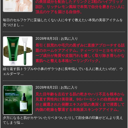
の美容成分を配合したドリンクと2粒のハイブリッド
設計。リッチレモン風味で本気で自分を磨きたい人に
頂点のケアを届ける自信作。
毎日のセルフケアに妥協したくない人に今すぐ教えたい本気の美容アイテムを
見つけまし ...
2026年8月3日
:
お気に入り
長引く肌荒れや毛穴の黒ずみに直接アプローチする話
題のホームケアアイテム。ティーツリーとヨモギのハ
ーブ成分が角質や皮脂汚れを優しく取り除き滑らかな
素肌へと整える本格ピーリングパック。
繰り返す肌トラブルや小鼻のザラつきに長年悩んでいる人に教えたいのが、ウ
ェルダーマ ...
2026年8月2日
:
お気に入り
見た目年齢を左右する肌の乾きやハリ不足を根本から
見直す男性向け美容液。90パーセントの自然由来成
分と厳選された発酵エキスが肌の奥深くまで浸透して
内側の乾燥を撃退する本格派スキンケアアイテム。
夕方になると肌がカサついたりベタついたりして顔全体の印象がどんより見え
てしまう悩 ...