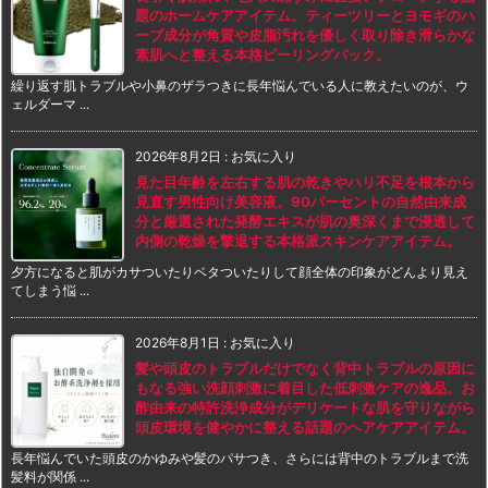
題のホームケアアイテム。ティーツリーとヨモギのハ
ーブ成分が角質や皮脂汚れを優しく取り除き滑らかな
素肌へと整える本格ピーリングパック。
繰り返す肌トラブルや小鼻のザラつきに長年悩んでいる人に教えたいのが、ウ
ェルダーマ ...
2026年8月2日
:
お気に入り
見た目年齢を左右する肌の乾きやハリ不足を根本から
見直す男性向け美容液。90パーセントの自然由来成
分と厳選された発酵エキスが肌の奥深くまで浸透して
内側の乾燥を撃退する本格派スキンケアアイテム。
夕方になると肌がカサついたりベタついたりして顔全体の印象がどんより見え
てしまう悩 ...
2026年8月1日
:
お気に入り
髪や頭皮のトラブルだけでなく背中トラブルの原因に
もなる強い洗顔刺激に着目した低刺激ケアの逸品。お
酢由来の特許洗浄成分がデリケートな肌を守りながら
頭皮環境を健やかに整える話題のヘアケアアイテム。
長年悩んでいた頭皮のかゆみや髪のパサつき、さらには背中のトラブルまで洗
髪料が関係 ...