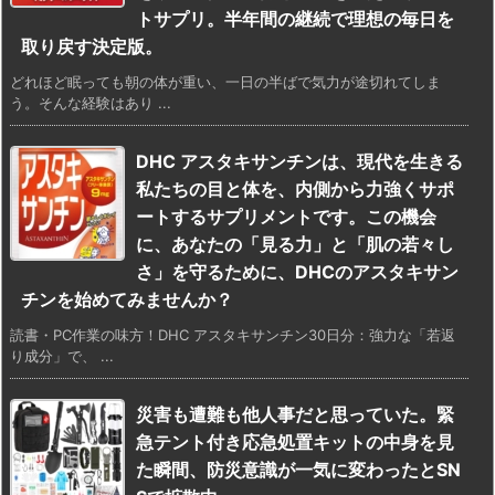
トサプリ。半年間の継続で理想の毎日を
取り戻す決定版。
どれほど眠っても朝の体が重い、一日の半ばで気力が途切れてしま
う。そんな経験はあり ...
DHC アスタキサンチンは、現代を生きる
私たちの目と体を、内側から力強くサポ
ートするサプリメントです。この機会
に、あなたの「見る力」と「肌の若々し
さ」を守るために、DHCのアスタキサン
チンを始めてみませんか？
読書・PC作業の味方！DHC アスタキサンチン30日分：強力な「若返
り成分」で、 ...
災害も遭難も他人事だと思っていた。緊
急テント付き応急処置キットの中身を見
た瞬間、防災意識が一気に変わったとSN