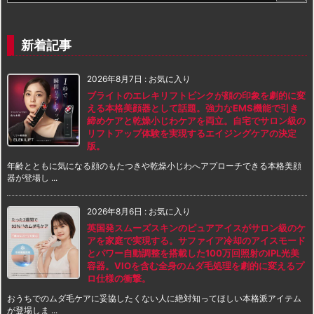
新着記事
2026年8月7日
:
お気に入り
ブライトのエレキリフトピンクが顔の印象を劇的に変
える本格美顔器として話題。強力なEMS機能で引き
締めケアと乾燥小じわケアを両立。自宅でサロン級の
リフトアップ体験を実現するエイジングケアの決定
版。
年齢とともに気になる顔のもたつきや乾燥小じわへアプローチできる本格美顔
器が登場し ...
2026年8月6日
:
お気に入り
英国発スムーズスキンのピュアアイスがサロン級のケ
アを家庭で実現する。サファイア冷却のアイスモード
とパワー自動調整を搭載した100万回照射のIPL光美
容器。VIOを含む全身のムダ毛処理を劇的に変えるプ
ロ仕様の衝撃。
おうちでのムダ毛ケアに妥協したくない人に絶対知ってほしい本格派アイテム
が登場しま ...