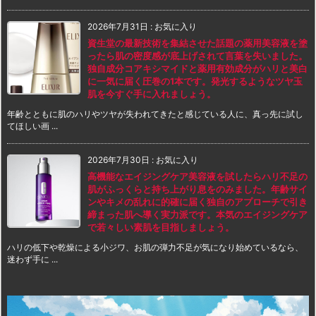
2026年7月31日
:
お気に入り
資生堂の最新技術を集結させた話題の薬用美容液を塗
ったら肌の密度感が底上げされて言葉を失いました。
独自成分コアキシマイドと薬用有効成分がハリと美白
に一気に届く圧巻の1本です。発光するようなツヤ玉
肌を今すぐ手に入れましょう。
年齢とともに肌のハリやツヤが失われてきたと感じている人に、真っ先に試し
てほしい画 ...
2026年7月30日
:
お気に入り
高機能なエイジングケア美容液を試したらハリ不足の
肌がふっくらと持ち上がり息をのみました。年齢サイ
ンやキメの乱れに的確に届く独自のアプローチで引き
締まった肌へ導く実力派です。本気のエイジングケア
で若々しい素肌を目指しましょう。
ハリの低下や乾燥による小ジワ、お肌の弾力不足が気になり始めているなら、
迷わず手に ...