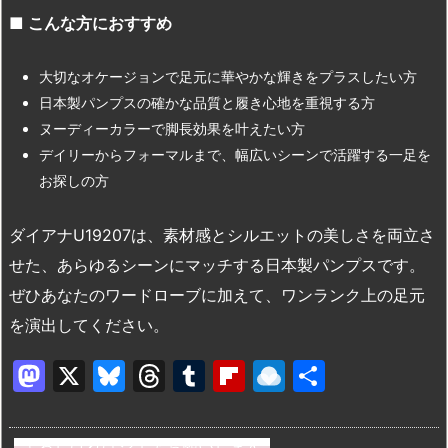
■
こんな方におすすめ
大切なオケージョンで足元に華やかな輝きをプラスしたい方
日本製パンプスの確かな品質と履き心地を重視する方
ヌーディーカラーで脚長効果を叶えたい方
デイリーからフォーマルまで、幅広いシーンで活躍する一足を
お探しの方
ダイアナU19207は、素材感とシルエットの美しさを両立さ
せた、あらゆるシーンにマッチする日本製パンプスです。
ぜひあなたのワードローブに加えて、ワンランク上の足元
を演出してください。
M
X
Bl
T
T
Fl
R
共
a
u
hr
u
ip
ai
有
st
e
e
m
b
n
よろしければシェアお願いします