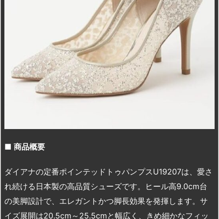
■
商品概要
ダイアナの定番ポインテッドトゥパンプスU19207は、愛さ
れ続ける日本製の高品質シューズです。ヒール高9.0cm台
の美脚設計で、エレガントかつ脚長効果を発揮します。サ
イズ展開は20.5cm～25.5cmと幅広く、きめ細かなフィッ