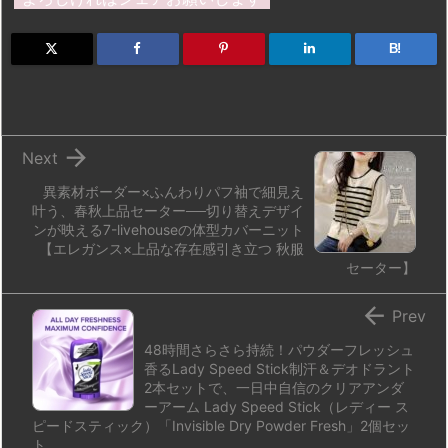
o
s
a
bl
o
dr
d
k
d
r
ar
o
B!
o
y
s
d
p.
n
io

Next
異素材ボーダー×ふんわりパフ袖で細見え
叶う、春秋上品セーター──切り替えデザイ
ンが映える7-livehouseの体型カバーニット
【エレガンス×上品な存在感引き立つ 秋服
セーター】

Prev
48時間さらさら持続！パウダーフレッシュ
香るLady Speed Stick制汗＆デオドラント
2本セットで、一日中自信のクリアアンダ
ーアーム Lady Speed Stick（レディー ス
ピードスティック）「Invisible Dry Powder Fresh」2個セッ
ト