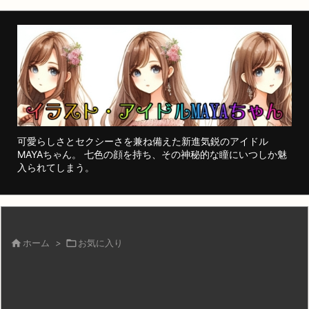
可愛らしさとセクシーさを兼ね備えた新進気鋭のアイドル
MAYAちゃん。 七色の顔を持ち、その神秘的な瞳にいつしか魅
入られてしまう。

ホーム
>

お気に入り