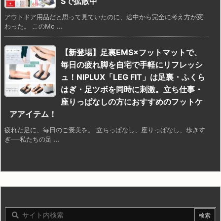
Sで拡散中
アウトドア用品だと思って見ていたのに、途中から完全に考え方が変
わった。 このMo ...
【新登場】足裏EMS×フットマットで、
毎日の疲れ脚を自宅で手軽にリフレッシ
ュ！NIPLUX「LEG FIT」は足裏・ふくら
はぎ・足ツボを同時に刺激。立ち仕事・
座りっぱなしの方におすすめのフットケ
アアイテム！
疲れた足に、毎日のご褒美を。 立ちっぱなし、座りっぱなし、歩きす
ぎ──私たちの足 ...