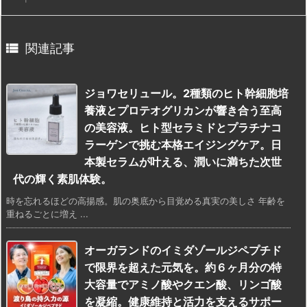

関連記事
ジョワセリュール。2種類のヒト幹細胞培
養液とプロテオグリカンが響き合う至高
の美容液。ヒト型セラミドとプラチナコ
ラーゲンで挑む本格エイジングケア。日
本製セラムが叶える、潤いに満ちた次世
代の輝く素肌体験。
時を忘れるほどの高揚感。肌の奥底から目覚める真実の美しさ 年齢を
重ねるごとに増え ...
オーガランドのイミダゾールジペプチド
で限界を超えた元気を。約６ヶ月分の特
大容量でアミノ酸やクエン酸、リンゴ酸
を凝縮。健康維持と活力を支えるサポー