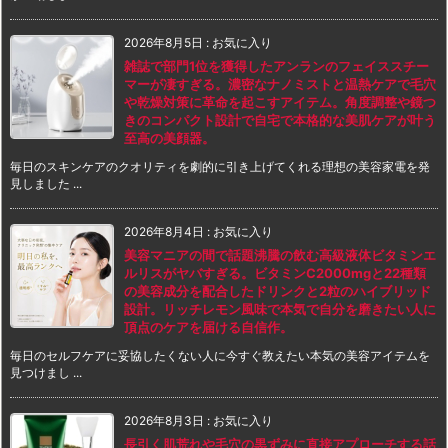
2026年8月5日
:
お気に入り
雑誌で部門1位を獲得したアンランのフェイススチー
マーが凄すぎる。濃密なナノミストと温熱ケアで毛穴
や乾燥対策に革命を起こすアイテム。角度調整や鏡つ
きのコンパクト設計で自宅で本格的な美肌ケアが叶う
至高の美顔器。
毎日のスキンケアのクオリティを劇的に引き上げてくれる理想の美容家電を発
見しました ...
2026年8月4日
:
お気に入り
美容マニアの間で話題沸騰の飲む高級液体ビタミンエ
ルリスがヤバすぎる。ビタミンC2000mgと22種類
の美容成分を配合したドリンクと2粒のハイブリッド
設計。リッチレモン風味で本気で自分を磨きたい人に
頂点のケアを届ける自信作。
毎日のセルフケアに妥協したくない人に今すぐ教えたい本気の美容アイテムを
見つけまし ...
2026年8月3日
:
お気に入り
長引く肌荒れや毛穴の黒ずみに直接アプローチする話