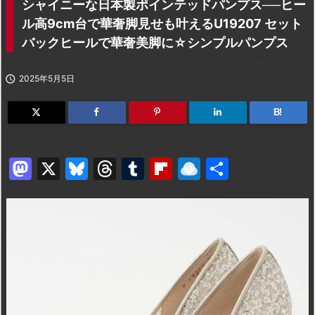
シャイニーな日本製ポインテッドパンプス──ヒー
ル高9cm台で華奢脚見せも叶えるU19207 セット
バックヒールで華奢美脚に☆シンプルパンプス

2025年5月5日
B!
M
X
Bl
T
T
Fl
R
共
a
u
hr
u
ip
ai
有
st
e
e
m
b
n
o
s
a
bl
o
dr
d
k
d
r
ar
o
o
y
s
d
p.
n
io