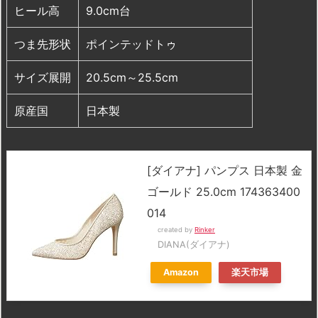
ヒール高
9.0cm台
つま先形状
ポインテッドトゥ
サイズ展開
20.5cm～25.5cm
原産国
日本製
[ダイアナ] パンプス 日本製 金
ゴールド 25.0cm 174363400
014
created by
Rinker
DIANA(ダイアナ)
Amazon
楽天市場