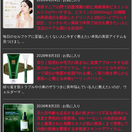
美容マニアの間で話題沸騰の飲む高級液体ビタミンエ
ルリスがヤバすぎる。ビタミンC2000mgと22種類
の美容成分を配合したドリンクと2粒のハイブリッド
設計。リッチレモン風味で本気で自分を磨きたい人に
頂点のケアを届ける自信作。
毎日のセルフケアに妥協したくない人に今すぐ教えたい本気の美容アイテムを
見つけまし ...
2026年8月3日
:
お気に入り
長引く肌荒れや毛穴の黒ずみに直接アプローチする話
題のホームケアアイテム。ティーツリーとヨモギのハ
ーブ成分が角質や皮脂汚れを優しく取り除き滑らかな
素肌へと整える本格ピーリングパック。
繰り返す肌トラブルや小鼻のザラつきに長年悩んでいる人に教えたいのが、ウ
ェルダーマ ...
2026年8月2日
:
お気に入り
見た目年齢を左右する肌の乾きやハリ不足を根本から
見直す男性向け美容液。90パーセントの自然由来成
分と厳選された発酵エキスが肌の奥深くまで浸透して
内側の乾燥を撃退する本格派スキンケアアイテム。