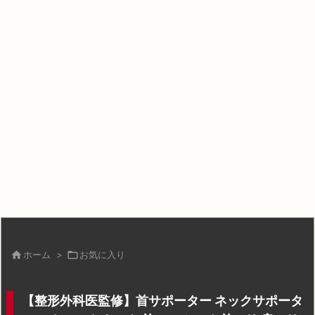

ホーム
>

お気に入り
【整形外科医監修】首サポーター ネックサポータ