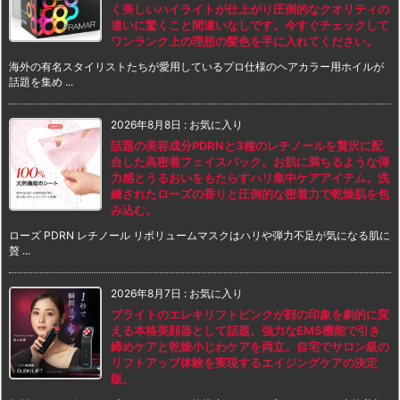
く美しいハイライトが仕上がり圧倒的なクオリティの
違いに驚くこと間違いなしです。今すぐチェックして
ワンランク上の理想の髪色を手に入れてください。
海外の有名スタイリストたちが愛用しているプロ仕様のヘアカラー用ホイルが
話題を集め ...
2026年8月8日
:
お気に入り
話題の美容成分PDRNと3種のレチノールを贅沢に配
合した高密着フェイスパック。お肌に満ちるような弾
力感とうるおいをもたらすハリ集中ケアアイテム。洗
練されたローズの香りと圧倒的な密着力で乾燥肌を包
み込む。
ローズ PDRN レチノール リボリュームマスクはハリや弾力不足が気になる肌に
贅 ...
2026年8月7日
:
お気に入り
ブライトのエレキリフトピンクが顔の印象を劇的に変
える本格美顔器として話題。強力なEMS機能で引き
締めケアと乾燥小じわケアを両立。自宅でサロン級の
リフトアップ体験を実現するエイジングケアの決定
版。