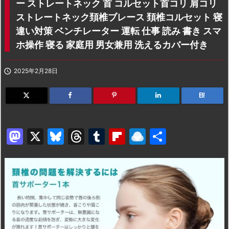
ー ストレートネック 首 コルセット首コリ 肩コリ
ストレートネック頚椎ブレース 頚椎コルセット 寝
違い対策 ベンチレーター 運転 仕事 読み 書き スマ
ホ操作 寝る 家庭用 男女兼用 洗えるカバー付き

2025年2月28日
B!
M
X
Bl
T
T
Fl
R
共
a
u
hr
u
ip
ai
有
st
e
e
m
b
n
o
s
a
bl
o
dr
d
k
d
r
ar
o
o
y
s
d
p.