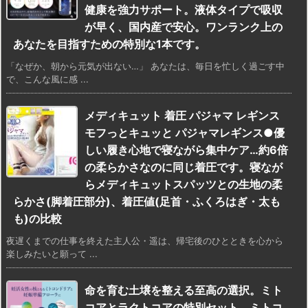
健康を強力サポート。液体タイプで吸収
が早く、国内産で安心。ワンランク上の
あなたを目指すための特別な1本です。
「なぜか、朝から元気が出ない…」 あなたは、毎日を忙しく過ごす中
で、こんな風に感 ...
メディキュット 着圧 パジャマ レギンス
モフっとキュッと パジャマレギンス●優
しい履き心地で寝ながら集中ケア…約6倍
の柔らかさなのに同じ着圧です。寝なが
らメディキュットスパッツとの生地の柔
らかさ(脚着圧部分)、着圧値(足首・ふくろはぎ・太も
も)の比較
夜遅くまでの仕事を終えた主人公・遥は、帰宅後のひとときを心から
楽しみたいと願って ...
命を育む土壌を整える至高の選択。ミト
コアとラクトコアの特別セット。ミトコ