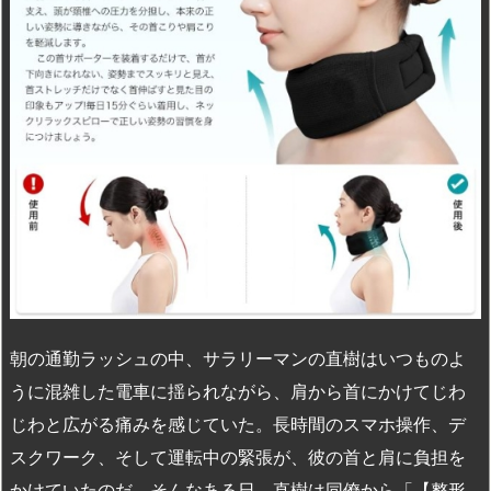
n
io
朝の通勤ラッシュの中、サラリーマンの直樹はいつものよ
うに混雑した電車に揺られながら、肩から首にかけてじわ
じわと広がる痛みを感じていた。長時間のスマホ操作、デ
スクワーク、そして運転中の緊張が、彼の首と肩に負担を
かけていたのだ。そんなある日、直樹は同僚から「【整形