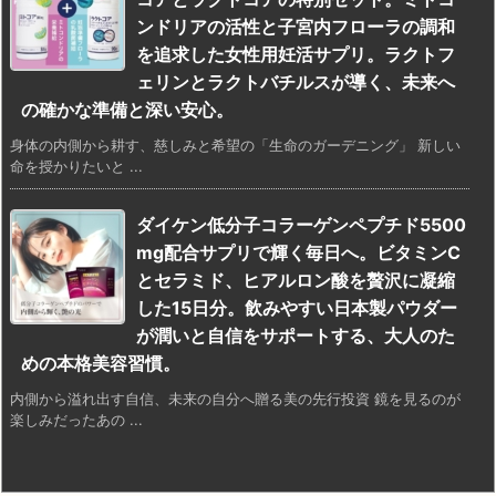
ンドリアの活性と子宮内フローラの調和
を追求した女性用妊活サプリ。ラクトフ
ェリンとラクトバチルスが導く、未来へ
の確かな準備と深い安心。
身体の内側から耕す、慈しみと希望の「生命のガーデニング」 新しい
命を授かりたいと ...
ダイケン低分子コラーゲンペプチド5500
mg配合サプリで輝く毎日へ。ビタミンC
とセラミド、ヒアルロン酸を贅沢に凝縮
した15日分。飲みやすい日本製パウダー
が潤いと自信をサポートする、大人のた
めの本格美容習慣。
内側から溢れ出す自信、未来の自分へ贈る美の先行投資 鏡を見るのが
楽しみだったあの ...