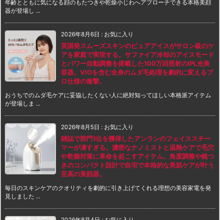
年齢とともに気になる顔のもたつきや乾燥小じわへアプローチできる本格美顔
器が登場し ...
2026年8月6日
:
お気に入り
英国発スムーズスキンのピュアアイスがサロン級のケ
アを家庭で実現する。サファイア冷却のアイスモード
とパワー自動調整を搭載した100万回照射のIPL光美
容器。VIOを含む全身のムダ毛処理を劇的に変えるプ
ロ仕様の衝撃。
おうちでのムダ毛ケアに妥協したくない人に絶対知ってほしい本格派アイテム
が登場しま ...
2026年8月5日
:
お気に入り
雑誌で部門1位を獲得したアンランのフェイススチー
マーが凄すぎる。濃密なナノミストと温熱ケアで毛穴
や乾燥対策に革命を起こすアイテム。角度調整や鏡つ
きのコンパクト設計で自宅で本格的な美肌ケアが叶う
至高の美顔器。
毎日のスキンケアのクオリティを劇的に引き上げてくれる理想の美容家電を発
見しました ...
2026年8月4日
:
お気に入り