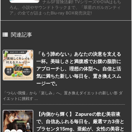
ナルSF冒険活劇! TVシリーズやOVAはもち
ろん、小説やサウンドトラックまで、「翠星のガルガンティ
ア」の全てが詰まったBlu-ray BOX発売決定!

関連記事
「もう諦めない」あなたの決意を支える
一杯。美味しさと満腹感でお腹の脂肪に
アプローチし、理想の体型へ。自信と活
気に満ちた新しい毎日を、置き換えスム
ージーで。
「つらい我慢」から「楽しみ」へ。置き換えダイエットの新しい形 ダ
イエットに挑戦す ...
【内側から輝く】 Zapureの飲む美容液
で、自信あふれる毎日を。厳選マカ3倍と
プラセンタ15mg、亜鉛が、女性の美容と