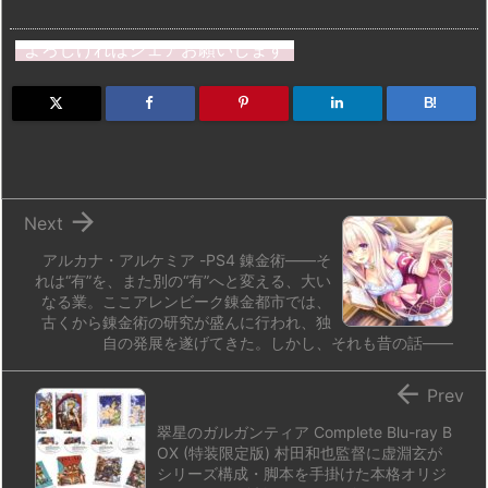
a
u
hr
u
ip
ai
有
st
e
e
m
b
n
よろしければシェアお願いします
o
s
a
bl
o
dr
d
k
d
r
ar
o
B!
o
y
s
d
p.
n
io

Next
アルカナ・アルケミア -PS4 錬金術――そ
れは“有”を、また別の“有”へと変える、大い
なる業。ここアレンビーク錬金都市では、
古くから錬金術の研究が盛んに行われ、独
自の発展を遂げてきた。しかし、それも昔の話――

Prev
翠星のガルガンティア Complete Blu-ray B
OX (特装限定版) 村田和也監督に虚淵玄が
シリーズ構成・脚本を手掛けた本格オリジ