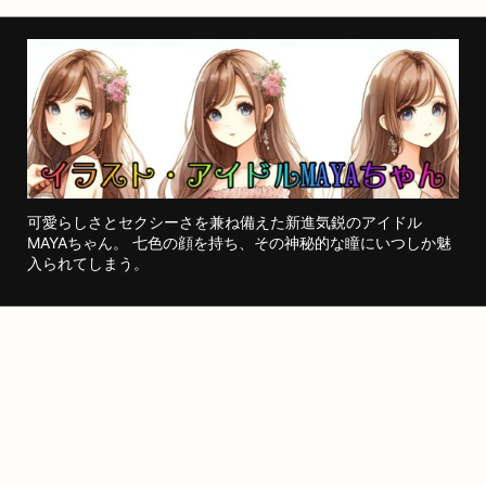
可愛らしさとセクシーさを兼ね備えた新進気鋭のアイドル
MAYAちゃん。 七色の顔を持ち、その神秘的な瞳にいつしか魅
入られてしまう。