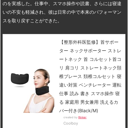
のを実感した。仕事中、スマホ操作や読書、さらには寝違
いの不安も軽減され、彼は日常の中で本来のパフォーマン
スを取り戻すことができた。
【整形外科医監修】首サポー
ター ネックサポーター ストレ
ートネック 首 コルセット首コ
リ 肩コリ ストレートネック頚
椎ブレース 頚椎コルセット 寝
違い対策 ベンチレーター 運転
仕事 読み 書き スマホ操作 寝
る 家庭用 男女兼用 洗えるカ
バー付き(Black/M)
created by
Rinker
Coolboy