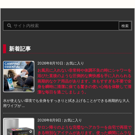
新着記事
2026年8月10日
:
お気に入り
お風呂に入れない非常時や体調不良の時にシャワーを
浴びた直後のような圧倒的な爽快感を手に入れられる
画期的なケア用品があります。水もすすぎも不要で全
身を瞬時に清潔に保てる驚きの使い心地を体験して清
潔な毎日を過ごしましょう。
水が使えない環境でも全身をすっきりと拭き上げることができる画期的な大人
用ワイプが ...
2026年8月9日
:
お気に入り
サロン帰りのような完璧なヘアカラーを自宅で再現で
きる特別なアイテムがあります。使った瞬間にムラな