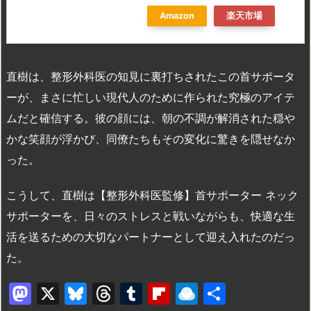
Amazon
楽天市場
直樹は、整形外科医の知見に裏打ちされたこの首サポータ
ーが、まさに忙しい現代人のために作られた究極のアイテ
ムだと確信する。彼の顔には、朝の不調が解消された穏や
かな笑顔が浮かび、同僚たちもその変化に驚きを隠せなか
った。
こうして、直樹は【整形外科医監修】首サポーター ネック
サポーターを、日々のストレスと戦いながらも、快適な生
活を送るための大切なパートナーとして迎え入れたのだっ
た。
M
X
Bl
T
T
Fl
R
共