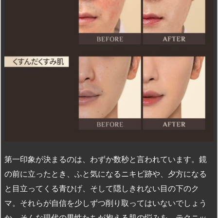
n
io
第一印象が決まるのは、わずか数秒と言われています。鏡
の前に立ったとき、ふと気になるニキビ跡や、夕方になる
と目立ってくる青ひげ、そして隠しきれない目の下のク
マ。それらが自信を少しずつ削り取ってはいないでしょう
か。そんな現代の男性たちが抱える肌の悩みを、テクニッ