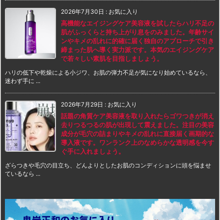
2026年7月30日
:
お気に入り
高機能なエイジングケア美容液を試したらハリ不足の
肌がふっくらと持ち上がり息をのみました。年齢サイ
ンやキメの乱れに的確に届く独自のアプローチで引き
締まった肌へ導く実力派です。本気のエイジングケア
で若々しい素肌を目指しましょう。
ハリの低下や乾燥による小ジワ、お肌の弾力不足が気になり始めているなら、
迷わず手に ...
2026年7月29日
:
お気に入り
話題の角質ケア美容液を取り入れたらゴワつきが消え
去りつるつるの肌が出現して震えました。注目の美容
成分が毛穴の詰まりやキメの乱れに直接届く画期的な
導入液です。ワンランク上のなめらかな透明感を今す
ぐ手に入れましょう。
ざらつきや毛穴の目立ち、どんよりとしたお肌のコンディションに頭を悩ませ
ているなら ...