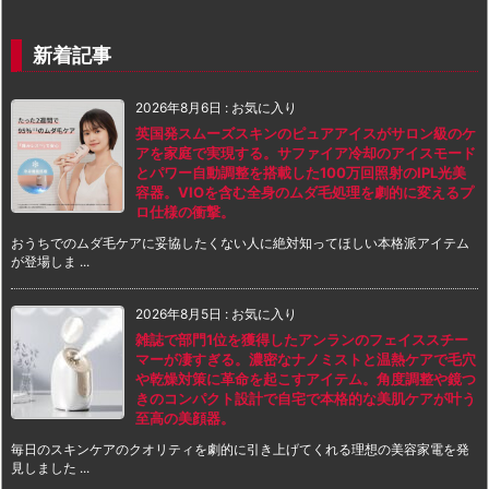
新着記事
2026年8月6日
:
お気に入り
英国発スムーズスキンのピュアアイスがサロン級のケ
アを家庭で実現する。サファイア冷却のアイスモード
とパワー自動調整を搭載した100万回照射のIPL光美
容器。VIOを含む全身のムダ毛処理を劇的に変えるプ
ロ仕様の衝撃。
おうちでのムダ毛ケアに妥協したくない人に絶対知ってほしい本格派アイテム
が登場しま ...
2026年8月5日
:
お気に入り
雑誌で部門1位を獲得したアンランのフェイススチー
マーが凄すぎる。濃密なナノミストと温熱ケアで毛穴
や乾燥対策に革命を起こすアイテム。角度調整や鏡つ
きのコンパクト設計で自宅で本格的な美肌ケアが叶う
至高の美顔器。
毎日のスキンケアのクオリティを劇的に引き上げてくれる理想の美容家電を発
見しました ...