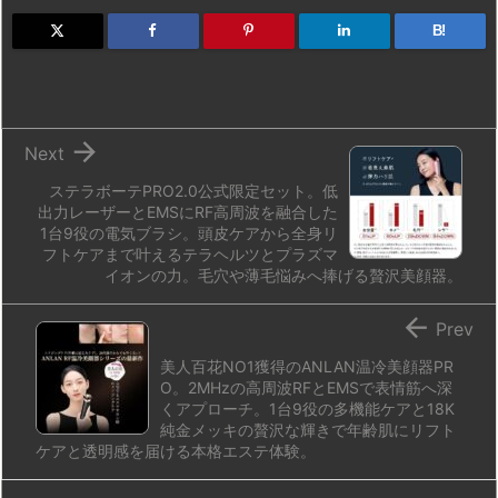
o
s
a
bl
o
dr
d
k
d
r
ar
o
B!
o
y
s
d
p.
n
io

Next
ステラボーテPRO2.0公式限定セット。低
出力レーザーとEMSにRF高周波を融合した
1台9役の電気ブラシ。頭皮ケアから全身リ
フトケアまで叶えるテラヘルツとプラズマ
イオンの力。毛穴や薄毛悩みへ捧げる贅沢美顔器。

Prev
美人百花NO1獲得のANLAN温冷美顔器PR
O。2MHzの高周波RFとEMSで表情筋へ深
くアプローチ。1台9役の多機能ケアと18K
純金メッキの贅沢な輝きで年齢肌にリフト
ケアと透明感を届ける本格エステ体験。