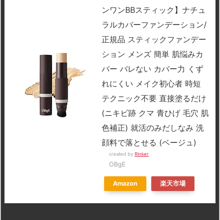
ンワンBBスティック】ナチュ
ラルカバーファンデーション/
正規品 スティックファンデー
ション メンズ 簡単 肌悩みカ
バー バレない カバー力 くず
れにくい メイク初心者 時短
テクニック不要 直接塗るだけ
(ニキビ跡 クマ 青ひげ 毛穴 肌
色補正) 就活のみだしなみ 洗
顔料で落とせる (ベージュ)
created by
Rinker
OBgE
Amazon
楽天市場