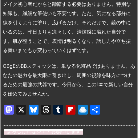
メイク初心者だからと躊躇する必要はありません。特別な
知識も、繊細な筆使いも不要です。ただ、気になる部分に
線を引くように塗り、広げるだけ。それだけで、鏡の中に
いるのは、昨日よりも凛々しく、清潔感に溢れた自分で
す。肌が整うことで、表情は明るくなり、話し方や立ち振
る舞いまでもが変わっていくはずです。
OBgEのBBスティックは、単なる化粧品ではありません。あ
なたの魅力を最大限に引き出し、周囲の視線を味方につけ
るための最強の武器です。今日から、この1本で新しい自分
を始めてみませんか。
M
X
Bl
T
T
Fl
R
共
a
u
hr
u
ip
ai
有
st
e
e
m
b
n
よろしければシェアお願いします