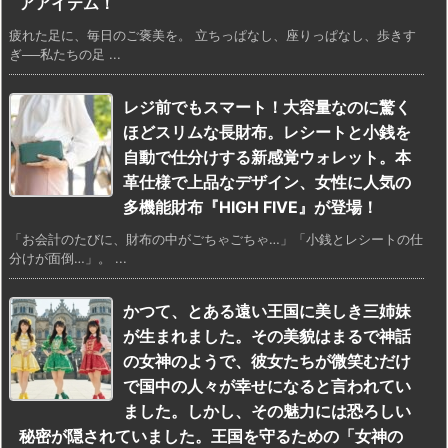
アアイテム！
疲れた足に、毎日のご褒美を。 立ちっぱなし、座りっぱなし、歩きす
ぎ──私たちの足 ...
レジ前でもスマート！大容量なのに驚く
ほどスリムな長財布。レシートと小銭を
自動で仕分けする新感覚ウォレット。本
革仕様で上品なデザイン、女性に人気の
多機能財布『HIGH FIVE』が登場！
「お会計のたびに、財布の中がごちゃごちゃ…」「小銭とレシートの仕
分けが面倒…」。 ...
かつて、とある遠い王国に美しき三姉妹
が生まれました。その美貌はまるで神話
の女神のようで、彼女たちが微笑むだけ
で国中の人々が幸せになると言われてい
ました。しかし、その魅力には恐ろしい
秘密が隠されていました。王国を守るための「女神の