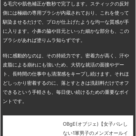
る毛穴や肌色補正が数秒で完了します。スティックの反対
側には極細の専用ブラシが内蔵されており、これを使って
馴染ませるだけで、プロが仕上げたような均一な質感が手
に入ります。小鼻の脇や目元といった細かな部分も、この
ブラシがあれば塗りムラ知らずです。
特に感動的なのは、その持続力です。密着力が高く、汗や
皮脂による崩れにも強いため、大切な就活の面接やデー
ト、長時間の仕事中も清潔感をキープし続けます。それほ
どしっかり密着するのに、落とすときは洗顔料だけでオフ
できるという手軽さも、毎日使い続けるための重要なポイ
ントです。
OBgE(オブジェ)【女子バレし
ない1軍男子のメンズオールイ