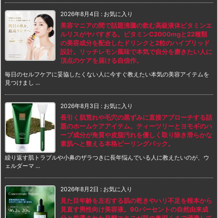
2026年8月4日
:
お気に入り
美容マニアの間で話題沸騰の飲む高級液体ビタミンエ
ルリスがヤバすぎる。ビタミンC2000mgと22種類
の美容成分を配合したドリンクと2粒のハイブリッド
設計。リッチレモン風味で本気で自分を磨きたい人に
頂点のケアを届ける自信作。
毎日のセルフケアに妥協したくない人に今すぐ教えたい本気の美容アイテムを
見つけまし ...
2026年8月3日
:
お気に入り
長引く肌荒れや毛穴の黒ずみに直接アプローチする話
題のホームケアアイテム。ティーツリーとヨモギのハ
ーブ成分が角質や皮脂汚れを優しく取り除き滑らかな
素肌へと整える本格ピーリングパック。
繰り返す肌トラブルや小鼻のザラつきに長年悩んでいる人に教えたいのが、ウ
ェルダーマ ...
2026年8月2日
:
お気に入り
見た目年齢を左右する肌の乾きやハリ不足を根本から
見直す男性向け美容液。90パーセントの自然由来成
分と厳選された発酵エキスが肌の奥深くまで浸透して