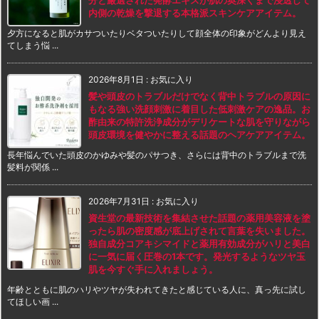
内側の乾燥を撃退する本格派スキンケアアイテム。
夕方になると肌がカサついたりベタついたりして顔全体の印象がどんより見え
てしまう悩 ...
2026年8月1日
:
お気に入り
髪や頭皮のトラブルだけでなく背中トラブルの原因に
もなる強い洗顔刺激に着目した低刺激ケアの逸品。お
酢由来の特許洗浄成分がデリケートな肌を守りながら
頭皮環境を健やかに整える話題のヘアケアアイテム。
長年悩んでいた頭皮のかゆみや髪のパサつき、さらには背中のトラブルまで洗
髪料が関係 ...
2026年7月31日
:
お気に入り
資生堂の最新技術を集結させた話題の薬用美容液を塗
ったら肌の密度感が底上げされて言葉を失いました。
独自成分コアキシマイドと薬用有効成分がハリと美白
に一気に届く圧巻の1本です。発光するようなツヤ玉
肌を今すぐ手に入れましょう。
年齢とともに肌のハリやツヤが失われてきたと感じている人に、真っ先に試し
てほしい画 ...