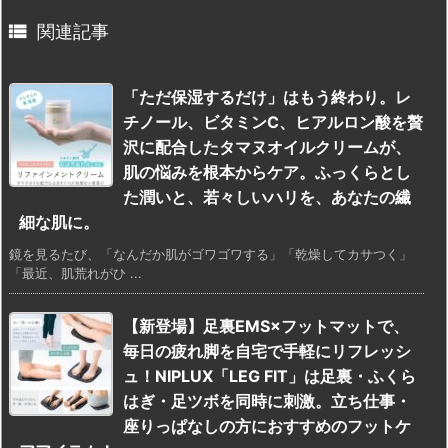

関連記事
「ただ保湿するだけ」はもう終わり。レ
チノール、ビタミンC、ヒアルロン酸を贅
沢に配合したタマヌオイルクリームが、
肌の悩みを根本からケア。ふっくらとし
た潤いと、若々しいハリを、あなたの繊
細な肌に。
鏡を見るたび、「なんだか肌がゴワゴワする」「乾燥してカサつく」
「最近、肌荒れがひ ...
【新登場】足裏EMS×フットマットで、
毎日の疲れ脚を自宅で手軽にリフレッシ
ュ！NIPLUX「LEG FIT」は足裏・ふくら
はぎ・足ツボを同時に刺激。立ち仕事・
座りっぱなしの方におすすめのフットケ