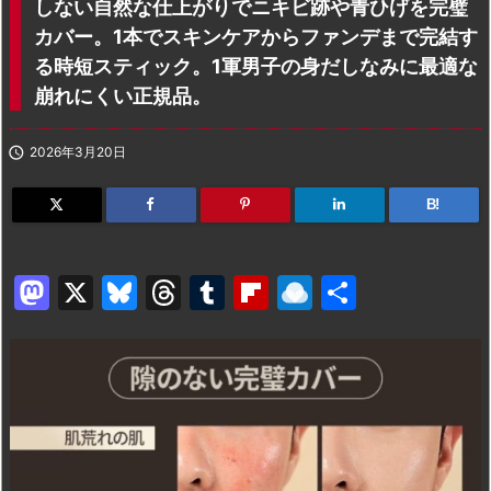
しない自然な仕上がりでニキビ跡や青ひげを完璧
カバー。1本でスキンケアからファンデまで完結す
る時短スティック。1軍男子の身だしなみに最適な
崩れにくい正規品。

2026年3月20日
B!
M
X
Bl
T
T
Fl
R
共
a
u
hr
u
ip
ai
有
st
e
e
m
b
n
o
s
a
bl
o
dr
d
k
d
r
ar
o
o
y
s
d
p.