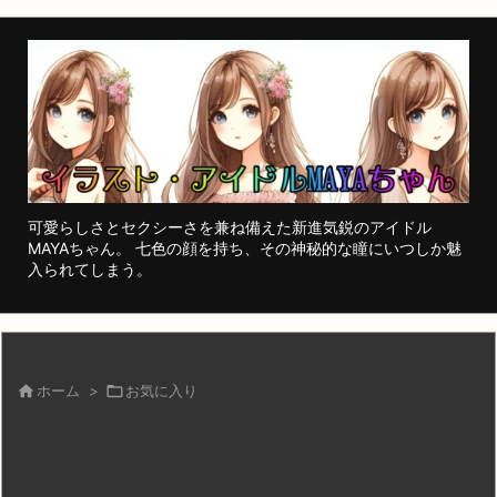
可愛らしさとセクシーさを兼ね備えた新進気鋭のアイドル
MAYAちゃん。 七色の顔を持ち、その神秘的な瞳にいつしか魅
入られてしまう。

ホーム
>

お気に入り